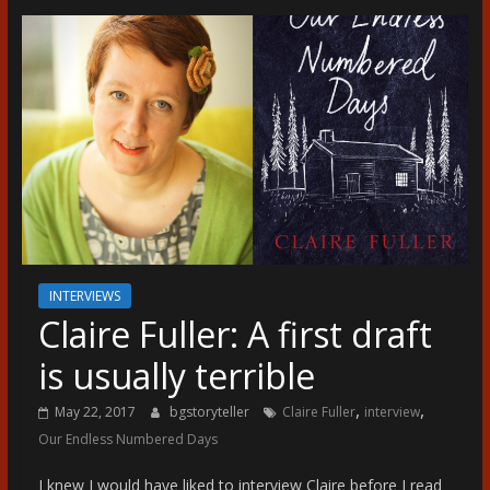
разказ
INTERVIEWS
Claire Fuller: A first draft
is usually terrible
,
,
May 22, 2017
bgstoryteller
Claire Fuller
interview
Our Endless Numbered Days
I knew I would have liked to interview Claire before I read