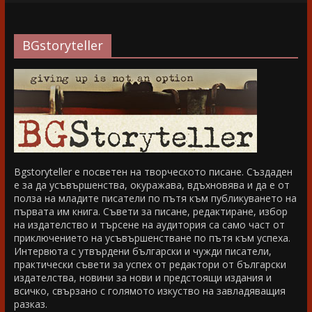
BGstoryteller
Bgstoryteller е посветен на творческото писане. Създаден
е за да усъвършенства, окуражава, вдъхновява и да е от
полза на младите писатели по пътя към публикуването на
първата им книга. Съвети за писане, редактиране, избор
на издателство и търсене на аудитория са само част от
приключението на усъвършенстване по пътя към успеха.
Интервюта с утвърдени български и чужди писатели,
практически съвети за успех от редактори от български
издателства, новини за нови и предстоящи издания и
всичко, свързано с голямото изкуство на завладяващия
разказ.