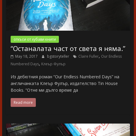
откъси от хубави книги
“Останалата част от света я няма.”
,
May 18, 2017
bgstoryteller
Claire Fuller
Our Endless
,
Numbered Days
Клеър Фулър
Из дебютния роман “Our Endless Numbered Days” на
англичанката Клеър Фулър, издателство Tin House
Books. “Отне ми дълго време да
Read more