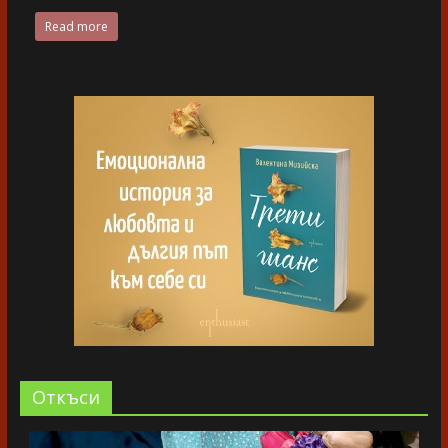
Read more
Oткъси