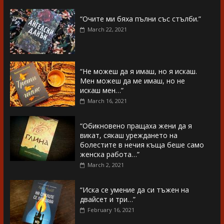
“Очите ми бяха пълни със стълби.”
March 22, 2021
“Не можеш да я имаш, но я искаш.
Мен можеш да ме имаш, но не
искаш мен…”
March 16, 2021
“Обикновено пращаха жени да я
викат, сякаш уреждането на
болестите в нечия къща беше само
женска работа…”
March 2, 2021
“Иска се умение да си тъжен на
двайсет и три…”
February 16, 2021