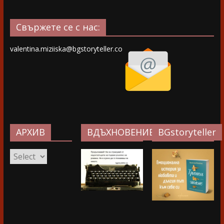
Свържете се с нас:
valentina.miziiska@bgstoryteller.co
АРХИВ
ВДЪХНОВЕНИЕ…
BGstoryteller
АРХИВ