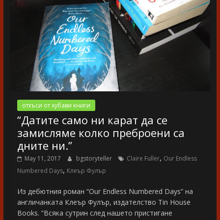
откъси от хубави книги
“Датите само ни карат да се
замисляме колко преброени са
дните ни.”
,
May 11, 2017
bgstoryteller
Claire Fuller
Our Endless
,
Numbered Days
Клеър Фулър
Из дебютния роман “Our Endless Numbered Days” на
англичанката Клеър Фулър, издателство Tin House
Books. “Всяка сутрин след нашето пристигане