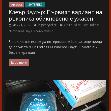
Автори
ИНТЕРВЮ
Клеър Фулър: Първият вариант на
ръкописа обикновено е ужасен
,
May 21, 2017
bgstoryteller
Claire Fuller
Our Endless
,
Numbered Days
Клеър Фулър
Знаех, че ще искам да интервюирам Клеър, още преди
да прочета “Our Endless Numbered Days”. Романът й
беше в краткия
Read more