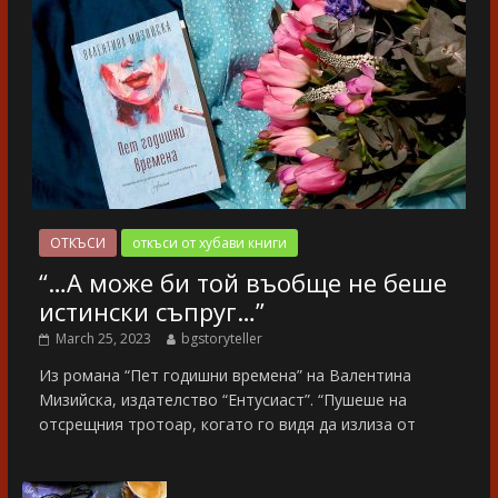
ОТКЪСИ
откъси от хубави книги
“…А може би той въобще не беше
истински съпруг…”
March 25, 2023
bgstoryteller
Из романа “Пет годишни времена” на Валентина
Мизийска, издателство “Ентусиаст”. “Пушеше на
отсрещния тротоар, когато го видя да излиза от