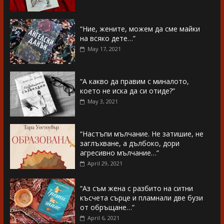
“Ние, жените, можем да сме майки
на всяко дете…”
May 17, 2021
“А какво да правим с миналото,
което не иска да си отиде?”
May 3, 2021
“Настъпи мълчание. Не затишие, не
заглъхване, а дълбоко, дори
агресивно мълчание…”
April 29, 2021
“Аз съм жена с разбито на ситни
късчета сърце и пламнали две бузи
от обръщане…”
April 6, 2021