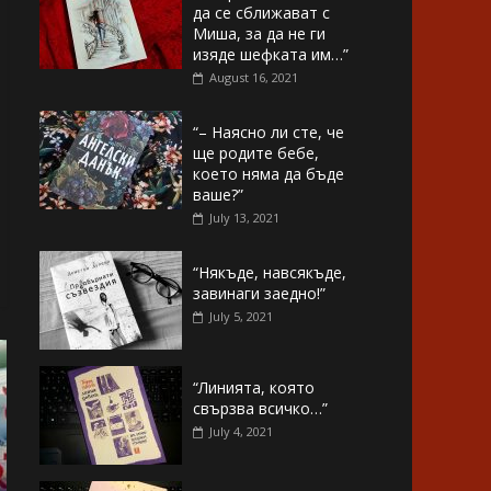
да се сближават с
Миша, за да не ги
изяде шефката им…”
August 16, 2021
“– Наясно ли сте, че
ще родите бебе,
което няма да бъде
ваше?”
July 13, 2021
“Някъде, навсякъде,
завинаги заедно!”
July 5, 2021
“Линията, която
свързва всичко…”
July 4, 2021