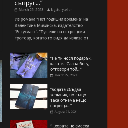
съпруг…”
March 25, 2023
bgstoryteller
Из романа “Пет годишни времена” на
Валентина Мизийска, издателство
“Ентусиаст”. “Пушеше на отсрещния
тротоар, когато го видя да излиза от
“Не ти нося подарък,
каза тя. Слава богу,
отговори той…”
March 22, 2023
“водата сбъдва
желания, но също
така отнема нещо
насреща…”
August 27, 2021
“…хората не смееха