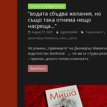
откъси от хубави книги
“водата сбъдва желания, но
също така отнема нещо
насреща…”
,
August 27, 2021
bgstoryteller
"Удавниците"
,
,
Дженифър Макмеън
откъс
цитат
Из романа „Удавниците“ на Дженифър Макмеъ
издателство Benitorial. „– Не ми се струва реа
– признах, докато чоплех кожичката
Read more