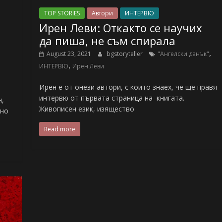
TOP STORIES
Автори
ИНТЕРВЮ
Ирен Леви: Откакто се научих
да пиша, не съм спирала
,
August 23, 2021
bgstoryteller
"Ангелски данък"
,
ИНТЕРВЮ
Ирен Леви
Ирен е от онези автори, с които знаех, че ще правя
интервю от първата страница на книгата.
н,
Живописен език, изящество
лно
Read more