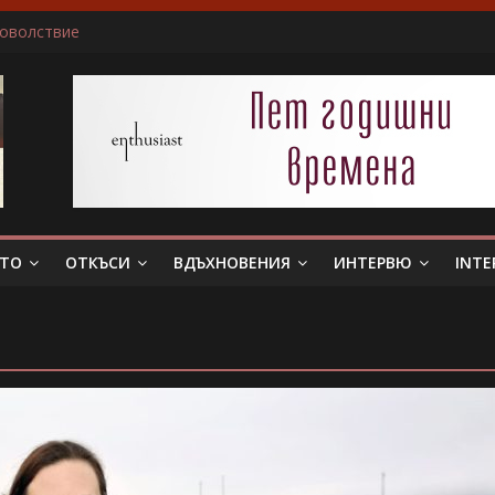
доволствие
ичам да пиша за герои, които еволюират
не беше истински съпруг…”
 тя. Слава богу, отговори той…”
в всяка сцена преживявам силно, както ако ми се случва в жив
ЕТО
ОТКЪСИ
ВДЪХНОВЕНИЯ
ИНТЕРВЮ
INTE