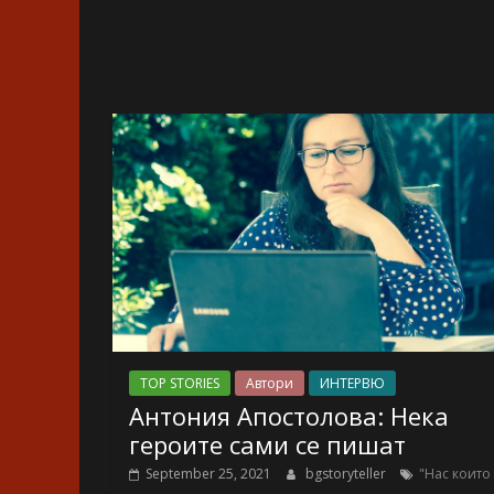
TOP STORIES
Автори
ИНТЕРВЮ
Антония Апостолова: Нека
героите сами се пишат
September 25, 2021
bgstoryteller
"Нас които