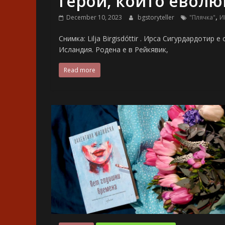
герои, които еволю
,
December 10, 2023
bgstoryteller
"Плячка"
И
Снимка: Lilja Birgisdóttir . Ирса Сигурдардоти
Исландия. Родена е в Рейкявик,
Read more