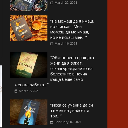
March 22, 2021
“Не можеш да я имаш,
но я искаш. Мен
можеш да ме имаш,
но не искаш мен…”
March 16, 2021
“Обикновено пращаха
жени да я викат,
сякаш уреждането на
болестите в нечия
къща беше само
женска работа…”
March 2, 2021
“Иска се умение да си
тъжен на двайсет и
три…”
February 16, 2021