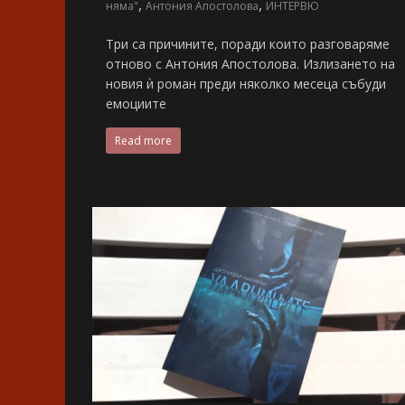
,
,
няма"
Антония Апостолова
ИНТЕРВЮ
Три са причините, поради които разговаряме
отново с Антония Апостолова. Излизането на
новия ѝ роман преди няколко месеца събуди
емоциите
Read more