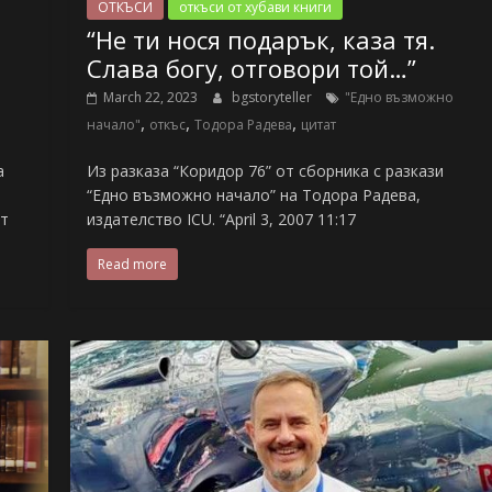
ОТКЪСИ
откъси от хубави книги
“Не ти нося подарък, каза тя.
Слава богу, отговори той…”
March 22, 2023
bgstoryteller
"Едно възможно
,
,
,
начало"
откъс
Тодора Радева
цитат
а
Из разказа “Коридор 76” от сборника с разкази
“Едно възможно начало” на Тодора Радева,
от
издателство ICU. “April 3, 2007 11:17
Read more