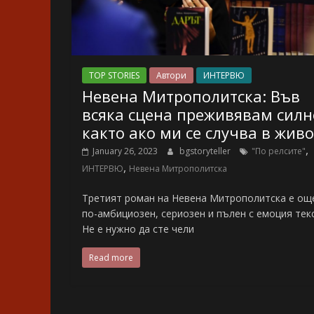
TOP STORIES
Автори
ИНТЕРВЮ
Невена Митрополитска: Във
всяка сцена преживявам силн
както ако ми се случва в жив
,
January 26, 2023
bgstoryteller
"По релсите"
,
ИНТЕРВЮ
Невена Митрополитска
Третият роман на Невена Митрополитска е ощ
по-амбициозен, сериозен и пълен с емоция текс
Не е нужно да сте чели
Read more