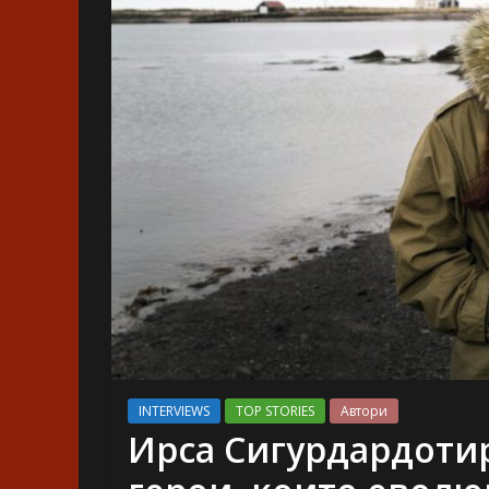
INTERVIEWS
TOP STORIES
Автори
Ирса Сигурдардотир