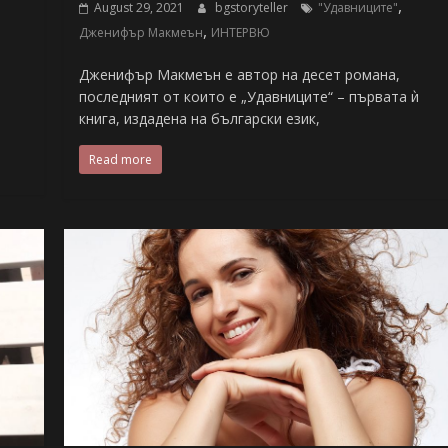
,
August 29, 2021
bgstoryteller
"Удавниците"
,
Дженифър Макмеън
ИНТЕРВЮ
Дженифър Макмеън е автор на десет романа,
последният от които е „Удавниците“ – първата ѝ
книга, издадена на български език,
Read more