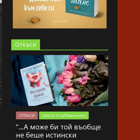
Oткъси
ОТКЪСИ
откъси от хубави книги
“…А може би той въобще
не беше истински