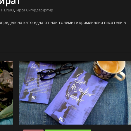
ират
,
НТЕРВЮ
Ирса Сигурдардотир
р е определяна като една от най-големите криминални писатели в