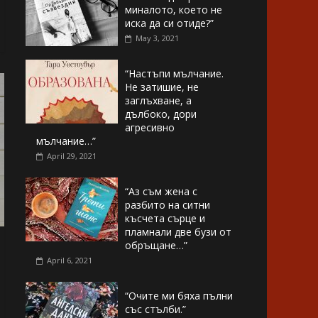
миналото, което не
иска да си отиде?”
May 3, 2021
“Настъпи мълчание.
Не затишие, не
заглъхване, а
дълбоко, дори
агресивно
мълчание…”
April 29, 2021
“Аз съм жена с
разбито на ситни
късчета сърце и
пламнали две бузи от
обръщане…”
April 6, 2021
“Очите ми бяха пълни
със стълби.”