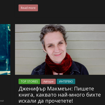
Read more
TOP STORIES
Автори
ИНТЕРВЮ
Дженифър Макмеън: Пишете
книга, каквато най-много бихте
искали да прочетете!
 ни