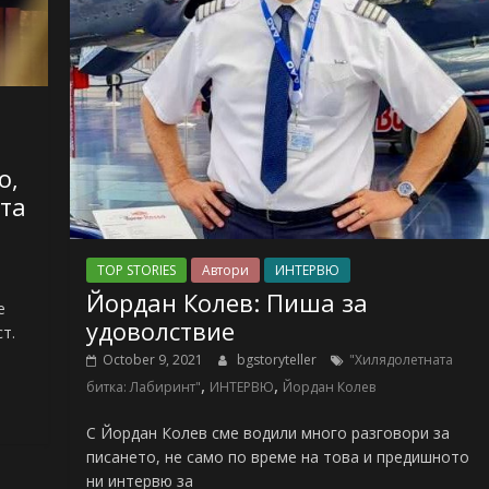
о,
ота
TOP STORIES
Автори
ИНТЕРВЮ
Йордан Колев: Пиша за
е
удоволствие
т.
October 9, 2021
bgstoryteller
"Хилядолетната
,
,
битка: Лабиринт"
ИНТЕРВЮ
Йордан Колев
С Йордан Колев сме водили много разговори за
писането, не само по време на това и предишното
ни интервю за