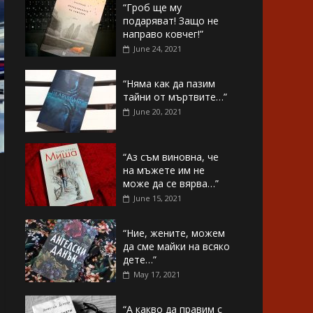
“Гроб ще му
подаряват! Защо не
направо ковчег!”
June 24, 2021
“Няма как да пазим
тайни от мъртвите…”
June 20, 2021
“Аз съм виновна, че
на мъжете им не
може да се вярва…”
June 15, 2021
“Ние, жените, можем
да сме майки на всяко
дете…”
May 17, 2021
“А какво да правим с