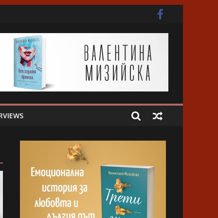
ота
RVIEWS