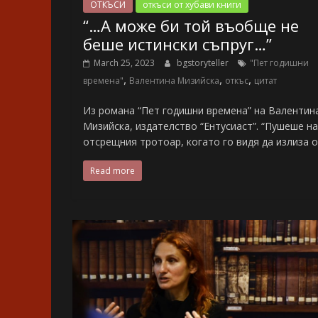
ОТКЪСИ
откъси от хубави книги
“…А може би той въобще не
беше истински съпруг…”
March 25, 2023
bgstoryteller
"Пет годишни
,
,
,
времена"
Валентина Мизийска
откъс
цитат
Из романа “Пет годишни времена” на Валентин
Мизийска, издателство “Ентусиаст”. “Пушеше на
отсрещния тротоар, когато го видя да излиза 
Read more