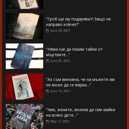
“Гроб ще му подаряват! Защо не
направо ковчег!”
June 24, 2021
“Няма как да пазим тайни от
мъртвите…”
June 20, 2021
“Аз съм виновна, че на мъжете им
не може да се вярва…”
June 15, 2021
“Ние, жените, можем да сме майки
на всяко дете…”
May 17, 2021