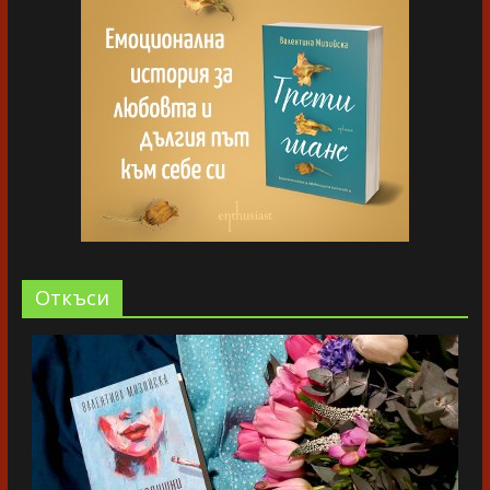
Oткъси