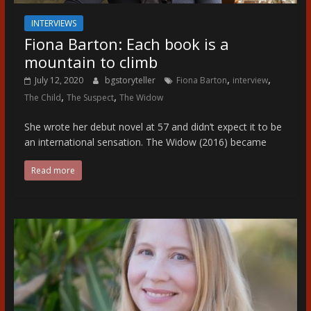
INTERVIEWS
Fiona Barton: Each book is a
mountain to climb
,
,
July 12, 2020
bgstoryteller
Fiona Barton
interview
,
,
The Child
The Suspect
The Widow
She wrote her debut novel at 57 and didn’t expect it to be
an international sensation. The Widow (2016) became
Read more