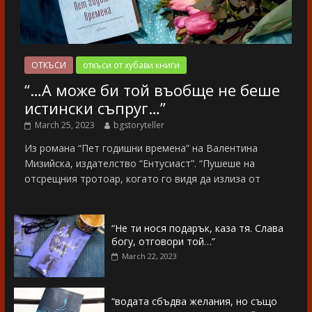
ОТКЪСИ
откъси от хубави книги
“…А може би той въобще не беше
истински съпруг…”
March 25, 2023
bgstoryteller
Из романа “Пет годишни времена” на Валентина
Мизийска, издателство “Ентусиаст”. “Пушеше на
отсрещния тротоар, когато го видя да излиза от
“Не ти нося подарък, каза тя. Слава
богу, отговори той…”
March 22, 2023
“водата сбъдва желания, но също