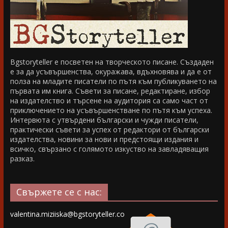
Bgstoryteller е посветен на творческото писане. Създаден
е за да усъвършенства, окуражава, вдъхновява и да е от
полза на младите писатели по пътя към публикуването на
първата им книга. Съвети за писане, редактиране, избор
на издателство и търсене на аудитория са само част от
приключението на усъвършенстване по пътя към успеха.
Интервюта с утвърдени български и чужди писатели,
практически съвети за успех от редактори от български
издателства, новини за нови и предстоящи издания и
всичко, свързано с голямото изкуство на завладяващия
разказ.
Свържете се с нас:
valentina.miziiska@bgstoryteller.co