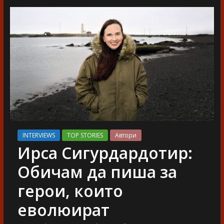
разказ
INTERVIEWS
TOP STORIES
Автори
Ирса Сигурдардотир:
Обичам да пиша за
герои, които
еволюират