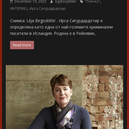
,
December 10, 2023
bgstoryteller
"Плячка"
,
ИНТЕРВЮ
Ирса Сигурдардотир
Снимка: Lilja Birgisdóttir . Ирса Сигурдардотир е
определяна като една от най-големите криминални
писатели в Исландия. Родена е в Рейкявик,
Read more