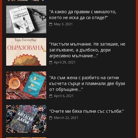
“А какво да правим с миналото,
което не иска да си отиде?”
May 3, 2021
“Настъпи мълчание. Не затишие, не
заглъхване, а дълбоко, дори
агресивно мълчание…”
April 29, 2021
“Аз съм жена с разбито на ситни
късчета сърце и пламнали две бузи
от обръщане…”
April 6, 2021
“Очите ми бяха пълни със стълби.”
March 22, 2021