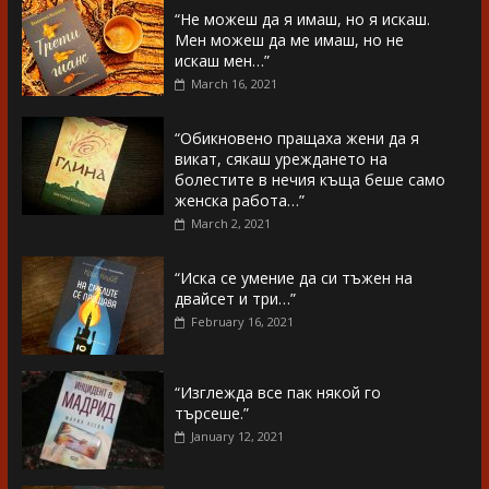
“Не можеш да я имаш, но я искаш.
Мен можеш да ме имаш, но не
искаш мен…”
March 16, 2021
“Обикновено пращаха жени да я
викат, сякаш уреждането на
болестите в нечия къща беше само
женска работа…”
March 2, 2021
“Иска се умение да си тъжен на
двайсет и три…”
February 16, 2021
“Изглежда все пак някой го
търсеше.”
January 12, 2021