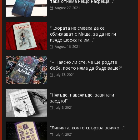
така отнема нещо насреща…”
August 27, 2021
“…хората не смееха да се
сближават с Миша, за да не ги
изяде шефката им…”
August 16, 2021
“– Наясно ли сте, че ще родите
бебе, което няма да бъде ваше?”
July 13, 2021
“Някъде, навсякъде, завинаги
заедно!”
July 5, 2021
“Линията, която свързва всичко…”
July 4, 2021