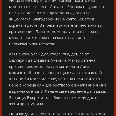
Нещата не спират дотам. Тогава – когато най-
малко го е очаквала – Лана се сблъсква на улицата
не с кого да е, а с младата жена – донор на
яйцеклетка, благодарение на която бебето в
корема ѝ расте. Въпреки всичките си инстинкти и
притеснения, Лана не може да устои на чара на
младата Катя и това е началото на едно
неочаквано приятелство.
Катя е свободен дух, студентка, дошла от
България да следва в Америка. Макар и пълна
противоположност на прагматичната Лана,
момичето бързо се превръща в част от живота ѝ.
Катя не би могла да знае, че Лана носи нейното
бебе в корема си – донорството е винаги анонимно
в крайна сметка. И Лана няма намерение да ѝ каже.
Все още. Въпреки това близостта между двете
жени процъфтява.
Но изведнъж – точно толкова внезапно, колкото се