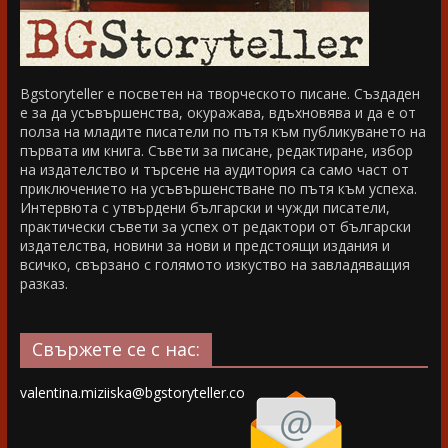
Bgstoryteller е посветен на творческото писане. Създаден
е за да усъвършенства, окуражава, вдъхновява и да е от
полза на младите писатели по пътя към публикуването на
първата им книга. Съвети за писане, редактиране, избор
на издателство и търсене на аудитория са само част от
приключението на усъвършенстване по пътя към успеха.
Интервюта с утвърдени български и чужди писатели,
практически съвети за успех от редактори от български
издателства, новини за нови и предстоящи издания и
всичко, свързано с голямото изкуство на завладяващия
разказ.
Свържете се с нас:
valentina.miziiska@bgstoryteller.co