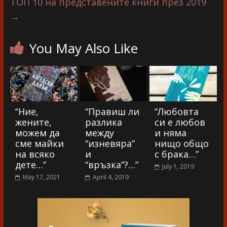
ТОП 10 на представените книги през 2019
→
You May Also Like
“Ние,
“Правиш ли
“Любовта
жените,
разлика
си е любов
можем да
между
и няма
сме майки
“изневяра”
нищо общо
на всяко
и
с брака…”
дете…”
“връзка”?…”
July 1, 2019
May 17, 2021
April 4, 2019