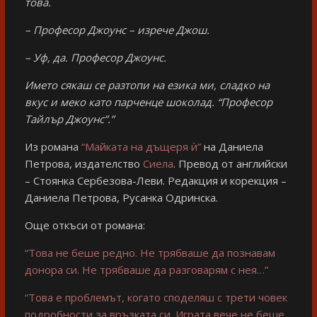
това.
– Професор Джоунс – изрече Джош.
– Уф, да. Професор Джоунс.
Името сякаш се разтопи на езика ми, сладко на
вкус и меко като парченце шоколад. “Професор
Тайлър Джоунс”.”
Из романа
“Майката на дъщеря ѝ”
на Даниела
Петрова, издателство
Сиела
. Превод от английски
– Стоянка Сербезова-Леви. Редакция и корекция –
Даниела Петрова, Русанка Одринска.
Още откъси от романа:
“Това не беше редно. Не трябваше да познавам
донора си. Не трябваше да разговарям с нея…”
“Това е проблемът, когато споделяш с трети човек
подробности за връзката си. Играта вече не беше