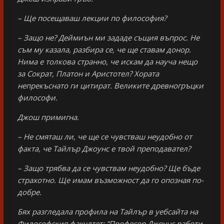
– Ще посещаваш лекции по философия?
– Защо не? Деймиън ми зададе същия въпрос. Не
съм му казала, разбира се, че ще ставам донор.
Нима е толкова странно, че искам да науча нещо
за Сократ, Платон и Аристотел? Хората
непрекъснато ги цитират. Великите древногръцки
философи.
Джош примигна.
– Не смяташ ли, че ще се чувстваш неудобно от
факта, че Тайлър Джоунс е твой преподавател?
– Защо трябва да се чувствам неудобно? Ще бъде
страхотно. Ще имам възможност да го опозная по-
добре.
Бях разгледала профила на Тайлър в уебсайта на
Философския факултет: “Професор Джоунс работи