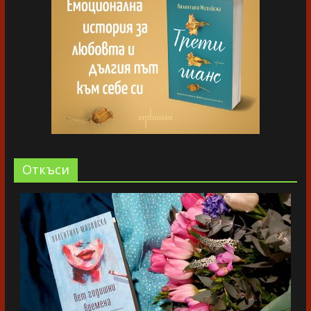
Oткъси