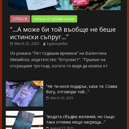
ОТКЪСИ
откъси от хубави книги
“…А може би той въобще не беше
истински съпруг…”
March 25, 2023
bgstoryteller
Из романа “Пет годишни времена” на Валентина
Мизийска, издателство “Ентусиаст”. “Пушеше на
отсрещния тротоар, когато го видя да излиза от
“Не ти нося подарък, каза тя. Слава
богу, отговори той…”
March 22, 2023
“водата сбъдва желания, но също
така отнема нещо насреща…”
August 27, 2021