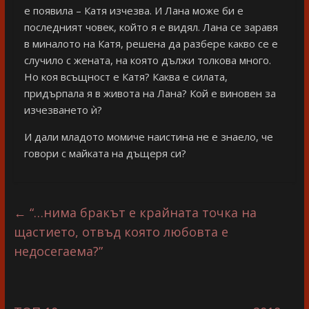
е появила – Катя изчезва. И Лана може би е
последният човек, който я е видял. Лана се заравя
в миналото на Катя, решена да разбере какво се е
случило с жената, на която дължи толкова много.
Но коя всъщност е Катя? Каква е силата,
придърпала я в живота на Лана? Кой е виновен за
изчезването ѝ?
И дали младото момиче наистина не е знаело, че
говори с майката на дъщеря си?
←
“…нима бракът е крайната точка на
щастието, отвъд която любовта е
недосегаема?”