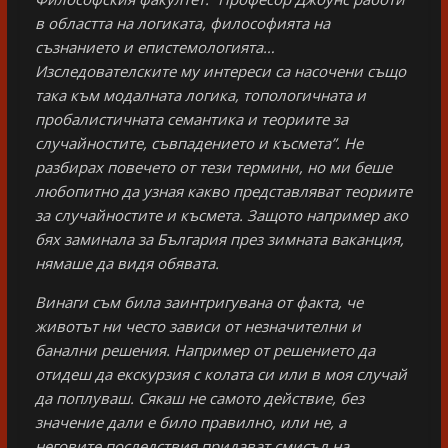
в областта на логиката, философията на
съзнанието и епистемологията…
Изследователските му интереси са насочени също
така към модалната логика, топологичната и
пробалистичната семантика и теориите за
случайностите, съвпадението и късмета”. Не
разбирах повечето от тези термини, но ми беше
любопитно да узная какво представляват теориите
за случайностите и късмета. Защото например ако
бях заминала за България през зимната ваканция,
нямаше да видя обявата.
Винаги съм била заинтригувана от факта, че
животът ни често зависи от незначителни и
банални решения. Например от решението да
отидеш да екскурзия с колата си или в моя случай
да поплуваш. Сякаш не самото действие, без
значение дали е било правилно, или не, а
неговите последствия придават смисъл на