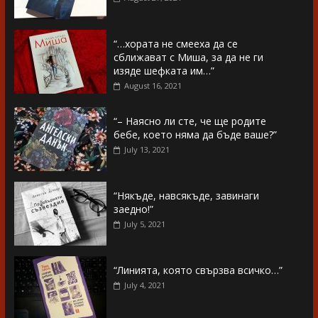
“…хората не смееха да се
сближават с Миша, за да не ги
изяде шефката им…”
August 16, 2021
“– Наясно ли сте, че ще родите
бебе, което няма да бъде ваше?”
July 13, 2021
“Някъде, навсякъде, завинаги
заедно!”
July 5, 2021
“Линията, която свързва всичко…”
July 4, 2021