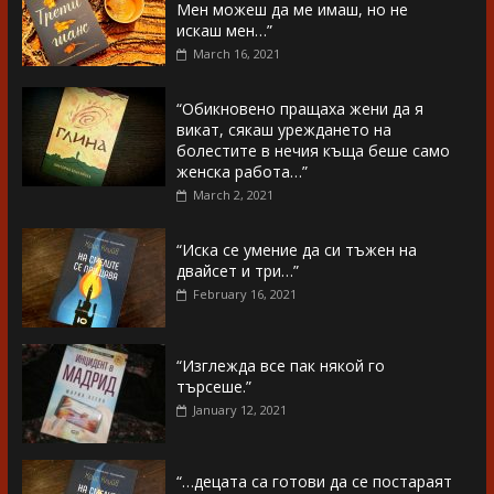
Мен можеш да ме имаш, но не
искаш мен…”
March 16, 2021
“Обикновено пращаха жени да я
викат, сякаш уреждането на
болестите в нечия къща беше само
женска работа…”
March 2, 2021
“Иска се умение да си тъжен на
двайсет и три…”
February 16, 2021
“Изглежда все пак някой го
търсеше.”
January 12, 2021
“…децата са готови да се постараят