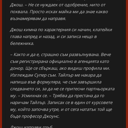
Джош. – Не се нуждаех от одобрение, нито от
похвала. Просто исках майка ми да знае какво
възнамерявам да направя.
Джош кимна по характерния си начин, клатейки
глава напред и назад, и си записа нещо в
бележника.
– Както и да е, страшно съм развълнувана. Вече
съм регистрирана официално в агенцията като
донор. Ще се сбъркаш, ако видиш профила ми.
Изглеждам Супер съм. Тайлър ме накара да
напиша във формуляра, че съм завършила
следването си, за да не се притесни партньорката
му. – Усмихнах се. – Трябва да престана да го
наричам Тайлър. Записах се в един от курсовете
му, който започва утре, и от сега нататък той ще
бъде професор Джоунс.
Джош изправи гръб.