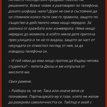
решението. Всеки човек е разговарял по телефона,
докато шофира, нали? Дори не сме в състояние да
си спомним колко пъти сме го правили, защото по
същество в действието няма нищо нередно. За
разлика от кражбата или изневярата. Няма нищо
нередно до момента, в който някое дете притича
през улицата и ти не го видиш, защото за част от
секундата си отместил поглед от нея, за да
извадиш телефона си.
– И той няма да има нищо против да бъдеш негова
студентка? – попита Джош и ме изтръгна от
мислите ми.
Свих рамене.
– Разбира се, че не. Така или иначе вече се
познаваме. Партньорката му е тази, която не желае
да разкрива самоличността си. Тайлър е окей с