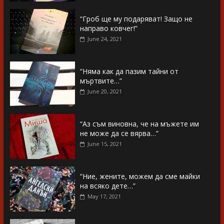
“Гроб ще му подаряват! Защо не
направо ковчег!”
June 24, 2021
“Няма как да пазим тайни от
мъртвите…”
June 20, 2021
“Аз съм виновна, че на мъжете им
не може да се вярва…”
June 15, 2021
“Ние, жените, можем да сме майки
на всяко дете…”
May 17, 2021