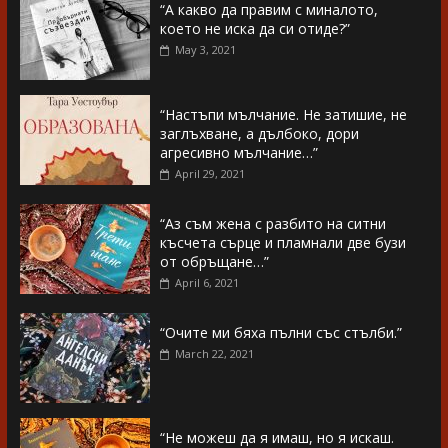
“А какво да правим с миналото,
което не иска да си отиде?”
May 3, 2021
“Настъпи мълчание. Не затишие, не
заглъхване, а дълбоко, дори
агресивно мълчание…”
April 29, 2021
“Аз съм жена с разбито на ситни
късчета сърце и пламнали две бузи
от обръщане…”
April 6, 2021
“Очите ми бяха пълни със стълби.”
March 22, 2021
“Не можеш да я имаш, но я искаш.