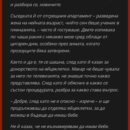
и разбира се, новините.
Съседката й от отсрещния апартамент – разведена
жена на нейната възраст, чийто син беше ученик в
гимназията, – често й гостуваше. Двете изпиваха
по чаша ракия с някакво мезе сред облаци от
цигарен дим, особено през зимата, когато
прозорците бяха затворени.
Както и да е, тя се шашна, след като й казах за
донорството на яйцеклетки. Макар че беше чувала
за него по телевизията, не знаеше точно какво
представлява. След като й обясних в какво се
състои процедурата, разбра за какво става въпрос.
– Добре, след като не е опасно – изрече – и ще
продължаваш да отделяш яйцеклетки, за да
можеш в бъдеще да имаш бебе.
Не й казах, че не възнамерявам да имам бебе.