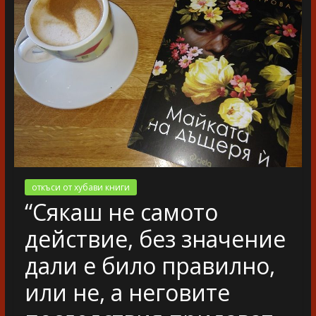
разказ
откъси от хубави книги
“Сякаш не самото
действие, без значение
дали е било правилно,
или не, а неговите