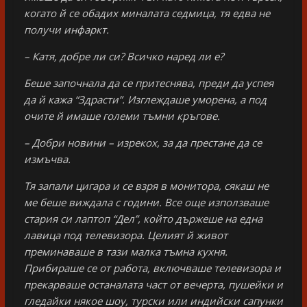
когато й се обадих миналата седмица, тя едва не
получи инфаркт.
– Катя, добре ли си? Всичко наред ли е?
Беше започнала да се притеснява, преди да успея
да й кажа “Здрасти”. Изглеждаше уморена, а под
очите й имаше големи тъмни кръгове.
– Добри новини – изрекох, за да престане да се
измъчва.
Тя запали цигара и се взря в монитора, сякаш не
ме беше виждала с години. Все още използваше
стария си лаптоп “Дел”, който държеше на една
лавица под телевизора. Целият й живот
преминаваше в тази малка тъмна кухня.
Прибираше се от работа, включваше телевизора и
прекарваше останалата част от вечерта, пушейки и
гледайки някое шоу, турски или индийски сапунки