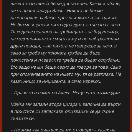
Засега този шок й беше достатъчен. Казах й обаче,
че го правя заради Алекс. Никога не бяхме
разговаряли за Алекс през всичките тези години.
Не бяхме изрекли нито една дума, свързана с него.
Тя ходеше редовно на гробищата – на Задушница,
на годишнината от смъртта му и по най-различни
други поводи, – но никога не говореше за него, а
само за гроба му (плочата трябва да бъде
почистена и плевелите трябва да бъдат оскубани).
Ето защо не ми беше лесно да говоря за това. Само
при споменаването на името му, тя се разплака. Не
казах нищо за инцидента, а само изрекох:
– Правя го в памет на Алекс. Нещо като възмездие.
Майка ми запали втора цигара и започна да върти
в пръстите си запалката, опитвайки се да скрие
сълзите си.
– Не знам как очаквах да ми отговори – казах на