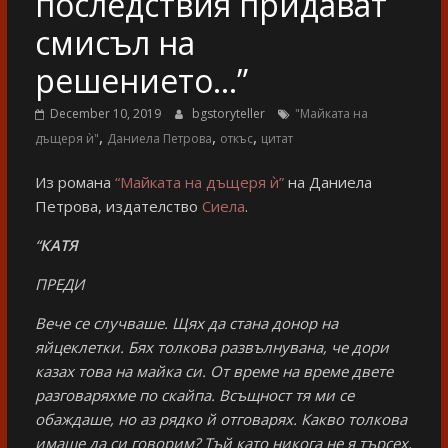
последствия придават
смисъл на
решението…”
December 10, 2019
bgstoryteller
"Майката на
,
,
,
дъщеря ѝ"
Даниела Петрова
откъс
цитат
Из романа
“Майката на дъщеря ѝ”
на Даниела
Петрова, издателство
Сиела
.
“
КАТЯ
ПРЕДИ
Вече се случваше. Щях да стана донор на
яйцеклетки. Бях толкова развълнувана, че дори
казах това на майка си. От време на време двете
разговаряхме по скайпа. Всъщност тя ми се
обаждаше, но аз рядко й отговарях. Какво толкова
имаше да си говорим? Тъй като никога не я търсех,