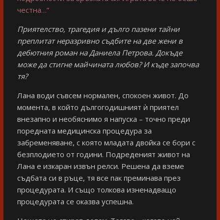
честна…”
Приятелство, трагедия и дълго пазени тайни
преплитат неразривно съдбите на две жени в
дебютния роман на Даниела Петрова. Докъде
може да стигне майчината любов? И къде започва
тя?
Лана води съвсем нормален, спокоен живот. До
момента, в който дългогодишният ѝ приятел
внезапно и необяснимо я напуска – точно преди
поредната медицинска процедура за
забременяване, с която младата двойка се бори с
безплодието от години. Подреденият живот на
Лана е изкаран извън релси. Решена да вземе
съдбата си в ръце, тя все пак преминава през
процедурата. И също толкова изненадващо
процедурата се оказва успешна.