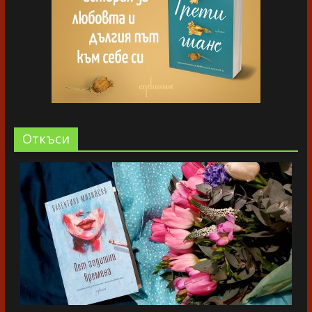
Oткъси