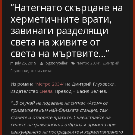
“Натегнато скърцане на
херметичните врати,
завинаги разделящи
света на живите от
света на мъртвите…”
,
July 25, 2019
bgstoryteller
"Метро 2034"
Дмитрий
,
,
Глуховски
откъс
цитат
Из романа
“Метро 2034”
на Дмитрий Глуховски,
издателство
Сиела
. Превод – Васил Велчев.
“
„В случай на подаване на сигнал «Атом» се
придвижете към най-близката станция, там
станете и отворете вратите. Съдействайте на
силите на гражданската отбрана и армията при
евакуирането на пострадалите и херметизирането