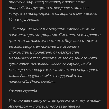
пропусне задъхващ се старец с вехта лента
ордени? Инструкцията отреждаше само шест
минути за превръщането на хората в механизми.
Или в чудовища.
… Писъци на жени и възмутени викове на мъже,
панически детски ридания. Пистолетни изстрели и
грохот от автоматични откоси. Звучащи от всеки
високоговорител призиви да се запази
спокойствие, прочетени от безстрастен
металически глас; гласът е на запис, защото нито
един човек, осъзнаващ какво се случва, не би
могъл да се овладее и да каже такова нещо просто
така… Равнодушно. „Не се поддавайте на
паниката“… Плач, молби…
Отново стрелба.
И точно шест минути след тревогата, минута преди
Армагедон — погребалното звънтене на