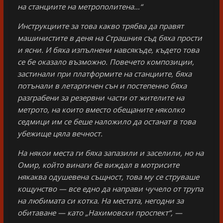
на станциите на метрополитена…“
Инструкциите за това какво трябва да правят
машинистите в деня на Страшния съд бяха прости
и ясни. И бяха изпълнени навсякъде, където това
се бе оказало възможно. Повечето композиции,
застинали при платформите на станциите, бяха
потънали в летаргичен сън и постепенно бяха
разграбени за резервни части от жителите на
метрото, на които вместо обещаните няколко
седмици им се беше наложило да останат в това
убежище цяла вечност.
На някои места ги бяха запазили и заселили, но на
Омир, който винаги бе виждал в мотрисите
някаква одушевена същност, това му се струваше
кощунство — все едно да направи чучело от трупа
на любимата си котка. На местата, негодни за
обитаване — като „Нахимовски проспект“, —