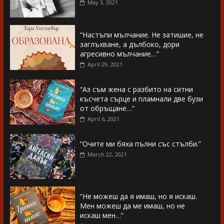
May 3, 2021
“Настъпи мълчание. Не затишие, не
заглъхване, а дълбоко, дори
агресивно мълчание…”
April 29, 2021
“Аз съм жена с разбито на ситни
късчета сърце и пламнали две бузи
от обръщане…”
April 6, 2021
“Очите ми бяха пълни със стълби.”
March 22, 2021
“Не можеш да я имаш, но я искаш.
Мен можеш да ме имаш, но не
искаш мен…”