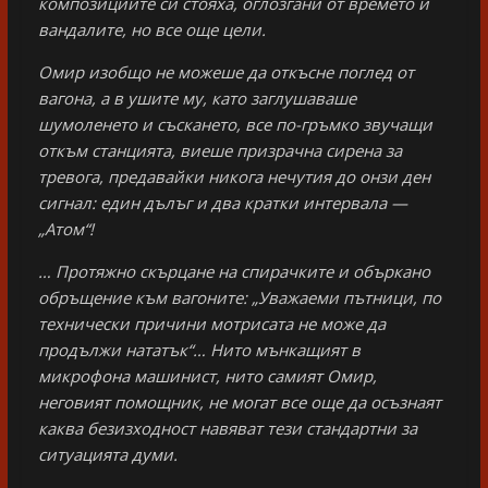
композициите си стояха, оглозгани от времето и
вандалите, но все още цели.
Омир изобщо не можеше да откъсне поглед от
вагона, а в ушите му, като заглушаваше
шумоленето и съскането, все по-гръмко звучащи
откъм станцията, виеше призрачна сирена за
тревога, предавайки никога нечутия до онзи ден
сигнал: един дълъг и два кратки интервала —
„Атом“!
… Протяжно скърцане на спирачките и объркано
обръщение към вагоните: „Уважаеми пътници, по
технически причини мотрисата не може да
продължи нататък“… Нито мънкащият в
микрофона машинист, нито самият Омир,
неговият помощник, не могат все още да осъзнаят
каква безизходност навяват тези стандартни за
ситуацията думи.