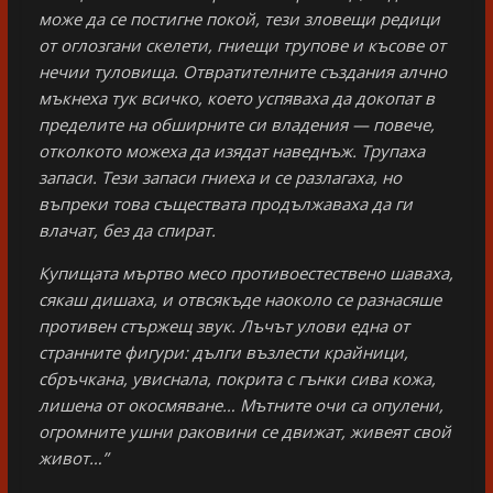
може да се постигне покой, тези зловещи редици
от оглозгани скелети, гниещи трупове и късове от
нечии туловища. Отвратителните създания алчно
мъкнеха тук всичко, което успяваха да докопат в
пределите на обширните си владения — повече,
отколкото можеха да изядат наведнъж. Трупаха
запаси. Тези запаси гниеха и се разлагаха, но
въпреки това съществата продължаваха да ги
влачат, без да спират.
Купищата мъртво месо противоестествено шаваха,
сякаш дишаха, и отвсякъде наоколо се разнасяше
противен стържещ звук. Лъчът улови една от
странните фигури: дълги възлести крайници,
сбръчкана, увиснала, покрита с гънки сива кожа,
лишена от окосмяване… Мътните очи са опулени,
огромните ушни раковини се движат, живеят свой
живот…”