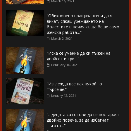
March 16, 2021
“Обикновено пращаха жени да я
викат, сякаш уреждането на
болестите в нечия къща беше само
женска работа…”
March 2, 2021
“Иска се умение да си тъжен на
двайсет и три…”
February 16, 2021
“Изглежда все пак някой го
търсеше.”
January 12, 2021
“…децата са готови да се постараят
двойно повече, за да избегнат
тъгата…”