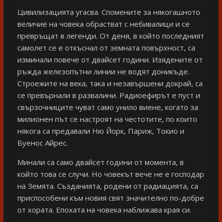
Цивилизацията угасва. Спомените за някогашното
величие на човека обрастват с небивалици и се
превръщат в легенди. От деня, в който последният
самолет се е откъснал от земната повърхност, са
изминали повече от двайсет години. Изядените от
ръжда железопътни линии не водят доникъде.
Строежите на века, така и незавършени докрай, са
се превърнали в развалини. Радиоефирът е пуст и
свързочниците чуват само унило виене, когато за
милионен път се настроят на честотите, по които
някога са предавали Ню Йорк, Париж, Токио и
Буенос Айрес.
Минали са само двайсет години от момента, в
който това се случи. Но човекът вече не е господар
на Земята. Създанията, родени от радиацията, са
приспособени към новия свят значително по-добре
от хората. Епохата на човека наближава края си.