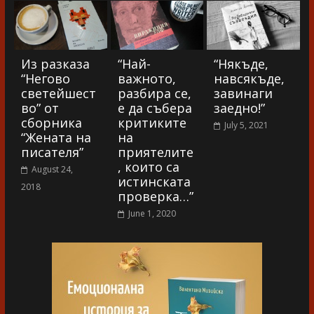
Из разказа
“Най-
“Някъде,
“Негово
важното,
навсякъде,
светейшест
разбира се,
завинаги
во” от
е да събера
заедно!”
сборника
критиките
July 5, 2021
“Жената на
на
писателя”
приятелите
, които са
August 24,
истинската
2018
проверка…”
June 1, 2020