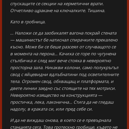
спускащите се секции на херметични врати.
Отчетливо щракане на ключалките. Тишина.
Като в гробница.
… Наложи се да заобикалят вагона покрай стената
— машинистът бе натиснал спирачките прекалено
късно. Може би се беше разсеял от случващото се
в момента на перона… Качиха се горе по чугунена
стълбичка и след миг вече стояха в невероятно
просторна зала. Никакви колони, само полукръгъл
свод с яйцевидни вдлъбнатини под осветителните
тела. Огромен свод, обхващащ и платформата, и
двете линии заедно със стоящите на тях мотриси.
Невероятно изящество на конструкцията —
простичка, лека, лаконична… Стига да не гледаш
надолу, в краката си, или пред себе си.
И да не виждаш онова, в което се е превърнала
станцията сега. Това гротескно гробище, където не