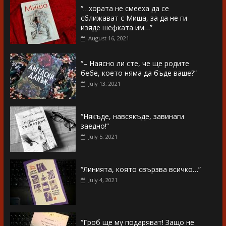
“…хората не смееха да се
сближават с Миша, за да не ги
изяде шефката им…”
August 16, 2021
“– Наясно ли сте, че ще родите
бебе, което няма да бъде ваше?”
July 13, 2021
“Някъде, навсякъде, завинаги
заедно!”
July 5, 2021
“Линията, която свързва всичко…”
July 4, 2021
“Гроб ще му подаряват! Защо не