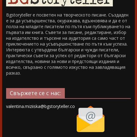
Bgstoryteller е посветен на творческото писане. Създаден
е за да усъвършенства, окуражава, вдъхновява и да е от
полза на младите писатели по пътя към публикуването на
първата им книга. Съвети за писане, редактиране, избор
на издателство и търсене на аудитория са само част от
приключението на усъвършенстване по пътя към успеха.
Интервюта с утвърдени български и чужди писатели,
практически съвети за успех от редактори от български
издателства, новини за нови и предстоящи издания и
всичко, свързано с голямото изкуство на завладяващия
разказ.
Свържете се с нас:
valentina.miziiska@bgstoryteller.co