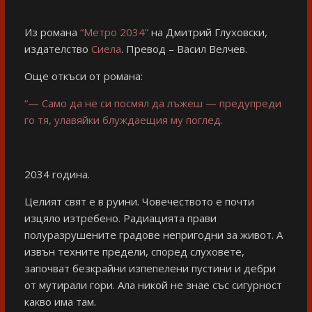
Из романа
“Метро 2034”
на Дмитрий Глуховски,
издателство
Сиела
. Превод – Васил Велчев.
Още откъси от романа:
“— Само да не си посмял да лъжеш — предупреди
го тя, улавяйки блуждаещия му поглед.
2034 година.
Целият свят е в руини. Човечеството е почти
изцяло изтребено. Радиацията прави
полуразрушените градове непригодни за живот. А
извън техните предели, според слуховете,
започват безкрайни изпепелени пустини и дебри
от мутирали гори. Ала никой не знае със сигурност
какво има там.