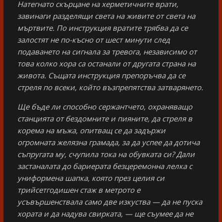
Натегнато скърцане на херметичните врати,
завинаги разделящи света на живите от света на
мъртвите. По инструкция вратите трябва да се
залостят не по-късно от шест минути след
подаването на сигнала за тревога, независимо от
това колко хора са останали от другата страна на
живота. Същата инструкция препоръчва да се
стреля по всеки, който възпрепятства затварянето.
Ще бъде ли способно сержантчето, охраняващо
станцията от бездомните и пияните, да стреля в
корема на мъжа, опитващ се да задържи
огромната желязна грамада, за да успее да дотича
съпругата му, счупила тока на обувката си? Дали
застаналата до бариерата безцеремонна лелка с
униформена шапка, която през целия си
трийсетгодишен стаж в метрото е
усъвършенствала само две изкуства — да не пуска
хората и да надува свирката, — ще съумее да не