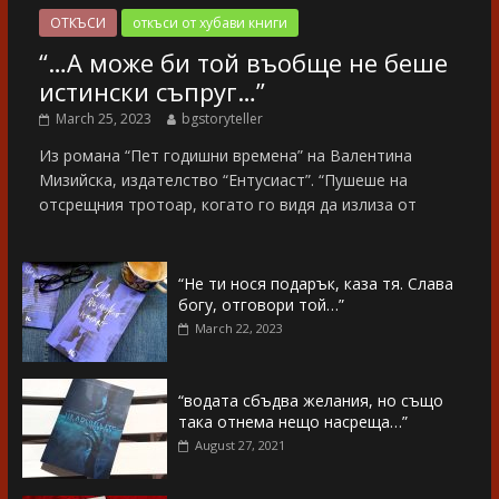
ОТКЪСИ
откъси от хубави книги
“…А може би той въобще не беше
истински съпруг…”
March 25, 2023
bgstoryteller
Из романа “Пет годишни времена” на Валентина
Мизийска, издателство “Ентусиаст”. “Пушеше на
отсрещния тротоар, когато го видя да излиза от
“Не ти нося подарък, каза тя. Слава
богу, отговори той…”
March 22, 2023
“водата сбъдва желания, но също
така отнема нещо насреща…”
August 27, 2021