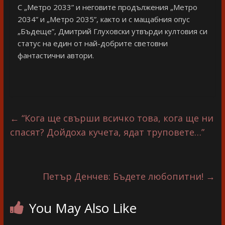
С „Метро 2033” и неговите продължения „Метро
2034” и „Метро 2035”, както и с мащабния опус
„Бъдеще”, Дмитрий Глуховски утвърди култовия си
статус на един от най-добрите световни
фантастични автори.
←
“Кога ще свърши всичко това, кога ще ни
спасят? Дойдоха кучета, ядат труповете…”
Петър Денчев: Бъдете любопитни!
→
You May Also Like