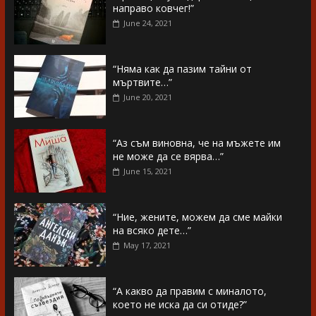
направо ковчег!”
June 24, 2021
“Няма как да пазим тайни от
мъртвите…”
June 20, 2021
“Аз съм виновна, че на мъжете им
не може да се вярва…”
June 15, 2021
“Ние, жените, можем да сме майки
на всяко дете…”
May 17, 2021
“А какво да правим с миналото,
което не иска да си отиде?”