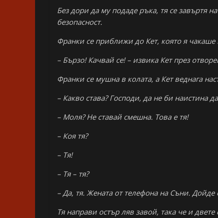
Без дори да му подаде ръка, тя се завъртя на
безопасност.
Франки се приближи до Кет, която я чакаше 
– Бързо! Качвай се! – извика Кет през отвор
Франки се мушна в колата, а Кет веднага нас
– Какво става? Господи, да не би наистина да
– Моля? Не ставай смешна. Това е тя!
– Коя тя?
– Тя!
– Тя – тя?
– Да, тя. Жената от телефона на Съни. Дойде 
Тя направи остър ляв завой, така че и двете