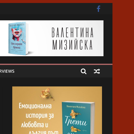
ота
RVIEWS