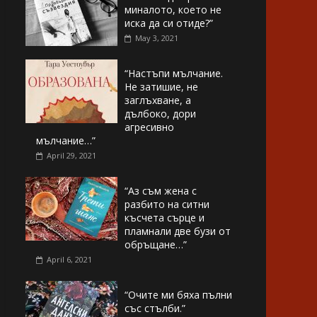
миналото, което не
иска да си отиде?”
May 3, 2021
“Настъпи мълчание.
Не затишие, не
заглъхване, а
дълбоко, дори
агресивно
мълчание…”
April 29, 2021
“Аз съм жена с
разбито на ситни
късчета сърце и
пламнали две бузи от
обръщане…”
April 6, 2021
“Очите ми бяха пълни
със стълби.”