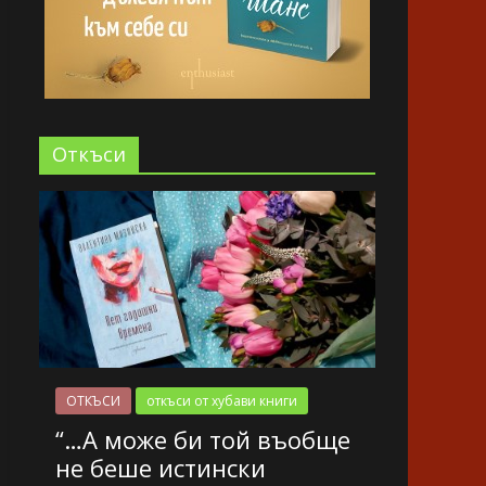
Oткъси
ОТКЪСИ
откъси от хубави книги
“…А може би той въобще
не беше истински