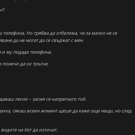
г!
 телефона. Но трябва да отбележа, че за малко не се
ане да не могат да се свържат с мен.
 и му подаде телефона.
 понечи да си тръгне.
даваш лесно – засмя се напрегнато той.
вориха, сякаш всеки момент щеше да каже още нещо, но след
 водите на Кет да изтичат.