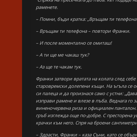
раменете.
– Помни, бъди кратка: „Връщам ти телефона
– Връщам ти телефона – повтори Франки.
– И после моментално се омиташ!
– А ти ще ме чакаш тук?
– Аз ще те чакам тук.
Франки затвори вратата на колата след себе 
старовремски долепени къщи. На ъгъла се об
си палеца и да произнася само с устни: „Да
изправи рамене и влезе в пъба. Веднага го з
виненочервена риза и официален панталон. 
гръб изглежда още по-добре. С престорена у
крачки към него. Спря на броени сантиметри
– Здрасти, Франки – каза Съни, като се обърн