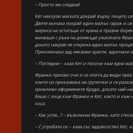
– Просто ме следвай.
Кет нахлузи маската докрай върху лицето си
Двете минаха покрай един малък гараж и си
мириса на остатъци от храна и празни бире
махваше с ръка на донякъде ужасената Франк
докато накрая не откриха един малък процеп
Приклекнаха зад някакви храсти, вдигнали 
– Погледни – каза Кет и посочи към една мал
Франки присви очи и се опита да види през 
които си приказваха на групички и се разхо
грижливо оформените бради, докато най-нак
беше с лице към Франки и Кет, както и към 
коса.
– Как успя…? – възкликна Франки, като стисна
– С утробата си – каза със задоволство Кет, 