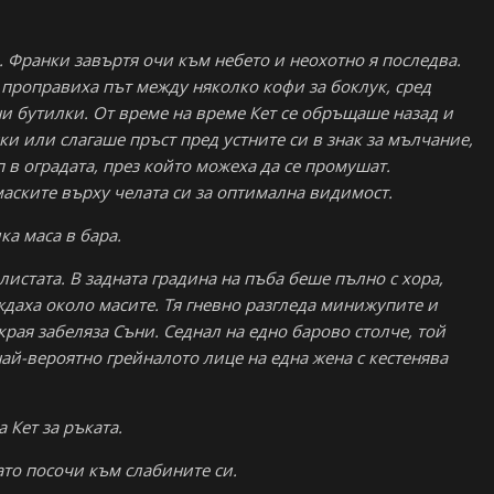
. Франки завъртя очи към небето и неохотно я последва.
 проправиха път между няколко кофи за боклук, сред
ни бутилки. От време на време Кет се обръщаше назад и
и или слагаше пръст пред устните си в знак за мълчание,
 в оградата, през който можеха да се промушат.
маските върху челата си за оптимална видимост.
ка маса в бара.
листата. В задната градина на пъба беше пълно с хора,
ждаха около масите. Тя гневно разгледа минижупите и
рая забеляза Съни. Седнал на едно барово столче, той
най-вероятно грейналото лице на една жена с кестенява
 Кет за ръката.
като посочи към слабините си.