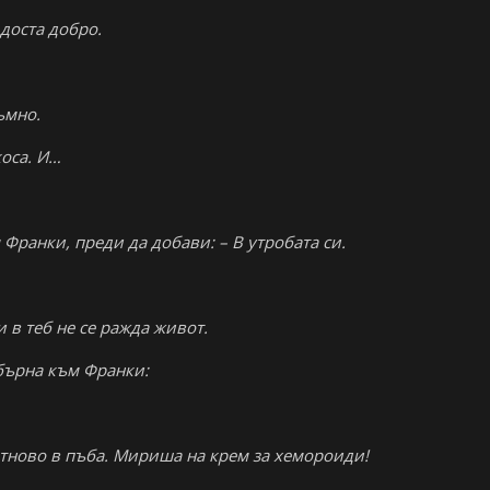
 доста добро.
ъмно.
коса. И…
м Франки, преди да добави: – В утробата си.
 в теб не се ражда живот.
обърна към Франки:
 отново в пъба. Мириша на крем за хемороиди!