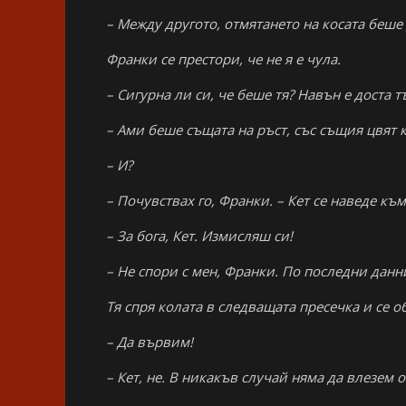
– Между другото, отмятането на косата беше
Франки се престори, че не я е чула.
– Сигурна ли си, че беше тя? Навън е доста т
– Ами беше същата на ръст, със същия цвят 
– И?
– Почувствах го, Франки. – Кет се наведе къ
– За бога, Кет. Измисляш си!
– Не спори с мен, Франки. По последни данни
Тя спря колата в следващата пресечка и се 
– Да вървим!
– Кет, не. В никакъв случай няма да влезем