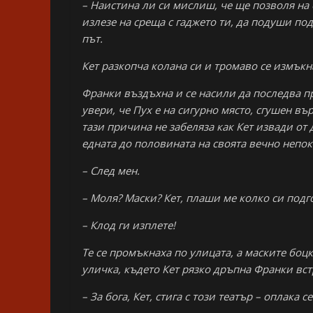
– Наистина ли си мислиш, че ще позволя на
излезе на среща с гаджето ти, да подуши под
път.
Кет разкопча колана си и тромаво се измъкна
Франки въздъхна и се насили да последва пр
увери, че Пух е на сигурно място, сгушен в
тази причина не забеляза как Кет извади от 
едната до половината на своята вечно непок
– След мен.
– Моля? Маски? Кет, плаши ме колко си подг
– Клод ги изплете!
Те се промъкнаха по улицата, а маските боц
уличка, където Кет рязко дръпна Франки вст
– За бога, Кет, стига с този театър – оплака с