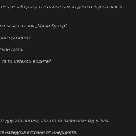
 пета и забърза да се върне там, където се чувстваше в
на ъгъла в своя „Мини Купър“.
ения прозорец.
тъпи газта.
 са ти изтекли водите?
от другата посока, докато ти завиваше зад ъгъла.
 се наведоха встрани от инерцията.