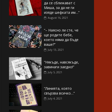
да се сближават с
Миша, за да не ги
изяде шефката им…”
August 16, 2021
“– Наясно ли сте, че
ще родите бебе,
което няма да бъде
ваше?”
July 13, 2021
“Някъде, навсякъде,
завинаги заедно!”
July 5, 2021
“Линията, която
свързва всичко…”
July 4, 2021