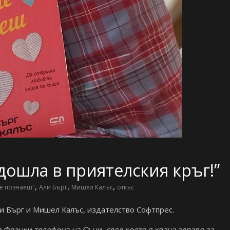
дошла в приятелския кръг!”
,
,
,
ме познаеш"
Али Бърг
Мишел Калъс
откъс
и Бърг и Мишел Калъс, издателство Софтпрес.
а Франки телефона на Съни, след което я хвана здраво за