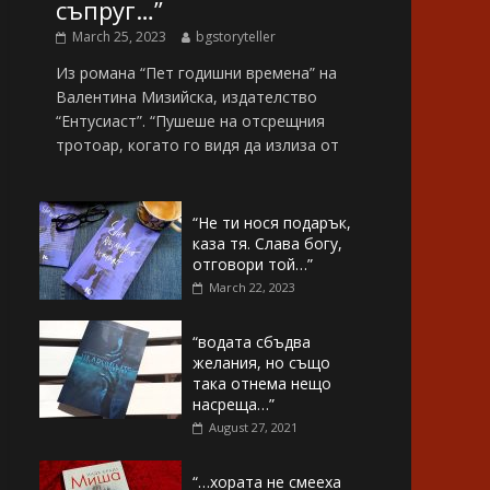
съпруг…”
March 25, 2023
bgstoryteller
Из романа “Пет годишни времена” на
Валентина Мизийска, издателство
“Ентусиаст”. “Пушеше на отсрещния
тротоар, когато го видя да излиза от
“Не ти нося подарък,
каза тя. Слава богу,
отговори той…”
March 22, 2023
“водата сбъдва
желания, но също
така отнема нещо
насреща…”
August 27, 2021
“…хората не смееха