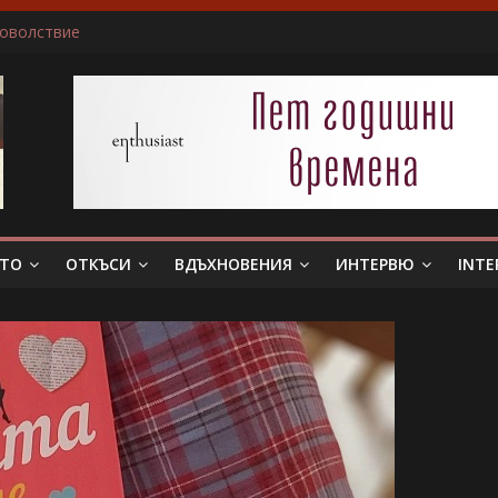
доволствие
ичам да пиша за герои, които еволюират
не беше истински съпруг…”
 тя. Слава богу, отговори той…”
в всяка сцена преживявам силно, както ако ми се случва в жив
ЕТО
ОТКЪСИ
ВДЪХНОВЕНИЯ
ИНТЕРВЮ
INTE