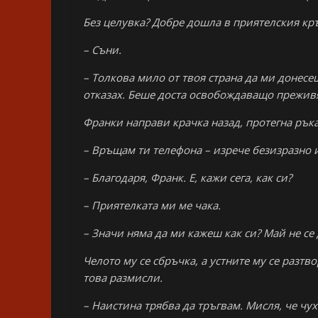
Без целувка? Добре дошла в приятелския кръ
– Съни.
– Толкова мило от твоя страна да ми донесеш
отказах. Беше доста освобождаващо преживяв
Франки направи крачка назад, протегна ръка
– Връщам ти телефона – изрече безизразно и
– Благодаря, Франк. Е, кажи сега, как си?
– Приятелката ми ме чака.
– Значи няма да ми кажеш как си? Май не се 
Челото му се сбръчка, а устните му се разт
това размисли.
– Наистина трябва да тръгвам. Мисля, че чух