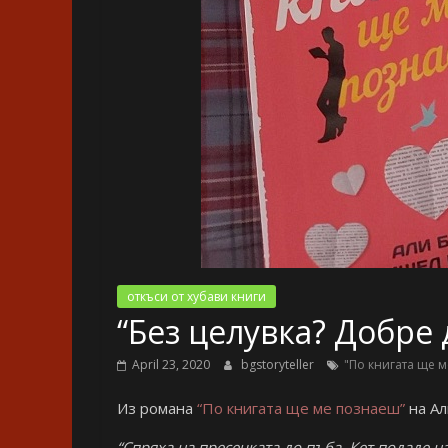
откъси от хубави книги
“Без целувка? Добре 
April 23, 2020
bgstoryteller
"По книгата ще 
Из романа
“По книгата ще ме познаеш”
на Ал
“Спряха на пресечката до пъба. Кет подаде н