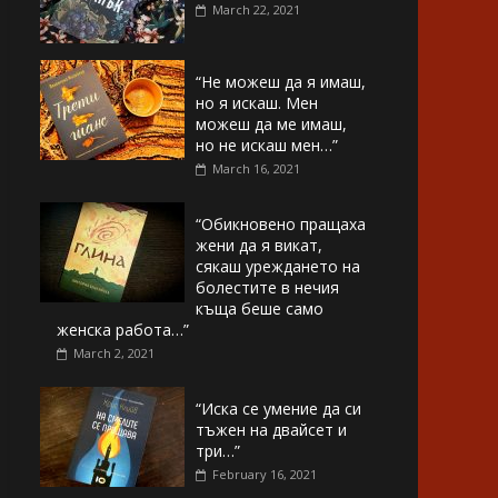
March 22, 2021
“Не можеш да я имаш,
но я искаш. Мен
можеш да ме имаш,
но не искаш мен…”
March 16, 2021
“Обикновено пращаха
жени да я викат,
сякаш уреждането на
болестите в нечия
къща беше само
женска работа…”
March 2, 2021
“Иска се умение да си
тъжен на двайсет и
три…”
February 16, 2021