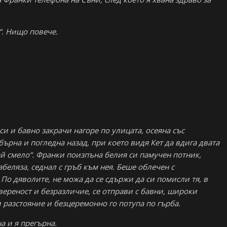
“. Нищо повече.
си и бавно закрачи нагоре по улицата, осеяна със
ърна и погледна назад, при което видя Кет да вдига двата
вай смело“. Франки поизпъна белия си памучен потник,
абеляза, седнал с гръб към нея. Беше облечен с
По дяволите, не можа да се сдържи да си помисли тя, в
вереност и безразличие, се отправи с бавни, широки
 разстояние и безцеремонно го потупа по гърба.
а и я прегърна.