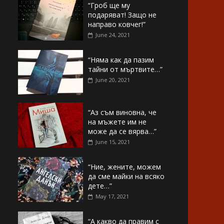
“Гроб ще му
подаряват! Защо не
направо ковчег!”
June 24, 2021
“Няма как да пазим
тайни от мъртвите…”
June 20, 2021
“Аз съм виновна, че
на мъжете им не
може да се вярва…”
June 15, 2021
“Ние, жените, можем
да сме майки на всяко
дете…”
May 17, 2021
“А какво да правим с