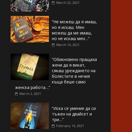
March 22, 2021
“Не можеш да я имаш,
но я искаш. Мен
можеш да ме имаш,
но не искаш мен…”
March 16, 2021
“Обикновено пращаха
жени да я викат,
сякаш уреждането на
болестите в нечия
къща беше само
женска работа…”
March 2, 2021
“Иска се умение да си
тъжен на двайсет и
три…”
February 16, 2021