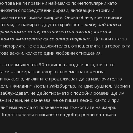
о това не ги прави ни най-малко по-непопулярни като
 чиклити с посредствени образи, липсващи интриги и
 романи във всякакви жанрове. Онова обаче, което винаги
атели, се намира в другата крайност –
леки, забавни и
временните жени, интелигентно писане, както и
 които читателите да се олицетворяват.
Ще попитате за
т историята не е задължителен, отношенията на героинята
лкова важни, колкото едни любовни отношения.
 на неомъжената 30-годишна лондончанка, която се
а си – лансира нов жанр в съвременната женска
ни по-късно, чиклитите продължават да са изключително
 Хелън Филдинг, Лорън Уайзбъргър, Кандис Бушнел, Мариан
 заблуждават, че дебютирането с подобни романи ще им
вни и леки, не означава, че се пишат лесно. Както и при
лит има нужда от познаване на тънкостите на жанра.
и бъдат полезни в писането на добър роман на такава