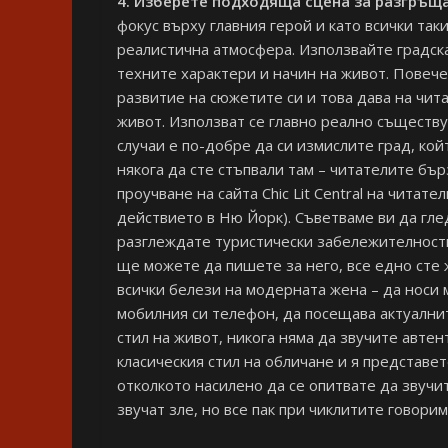
4. Изберете подходяща сцена за разгръщ
фокус върху главния герой и като всички так
реалистична атмосфера. Използвайте градска
техните характери и начин на живот. Повече
развитие на сюжетите си и това дава на чи
живот. Използват се главно реално съществу
случаи е по-добре да си измислите град, ко
някога да сте стъпвали там – читателите бъ
проучване на сайта Chic Lit Central на читат
действието в Ню Йорк). Съветваме ви да глед
разглеждате туристически забележителности 
ще можете да пишете за него, все едно сте 
всички белези на модерната жена – да носи 
мобилния си телефон, да посещава актуалнит
стил на живот, никога няма да звучите авте
класическия стил на обличане и я представет
отколкото насилено да се опитвате да звучи
звучат зле, но все пак при чиклитите говорим