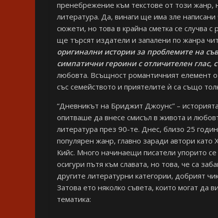
пренебрежение към текстове от този жанр, н
литература. Да, винаги ще има зле написани
сюжети, но това в крайна сметка се случва с
ще търсят издатели и запалени по жанра чит
оригинални истории за проблемите на съ
симпатични героини с отличителен глас, с
любовта. Всъщност романтичният елемент о
със семейството и приятелите ѝ са също то
“Дневникът на Бриджит Джоунс” – историята
опитваше да внесе смисъл в живота и любовт
литература през 90-те. Днес, близо 25 годи
популярен жанр, главно заради автори като
Кийс. Много начинаещи писатели упорито се
осигури пътя към славата, но това, че са заба
другите литературни категории, добрият чик
Затова ето няколко съвета, които могат да в
тематика: