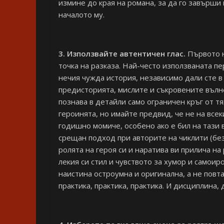
измине до края на романа, за да го завърши 
началото му.
3. Използвайте автентичен глас.
Първото н
точка на разказа. Най-често използваната пе
нечия чужда история, независимо дали сте в
предисторията, мислите и съкровените вълне
познава в детайли само ограничен кръг от т
героинята, но имайте предвид, че не на всек
годишно момиче, особено ако е бил на тази 
срещан подход при авторите на чиклити (без 
ролята на героя си и наратива ви прилича на
лекия си стил и чувството за хумор и самоиро
наистина остроумна и оригинална, а не повт
практика, практика, практика. И дисциплина,