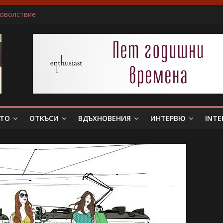
доволствие
ичам да пиша за герои, които еволюират
не беше истински съпруг…”
 тя. Слава богу, отговори той…”
в всяка сцена преживявам силно, както ако ми се случва в жив
ЕТО
ОТКЪСИ
ВДЪХНОВЕНИЯ
ИНТЕРВЮ
INTE