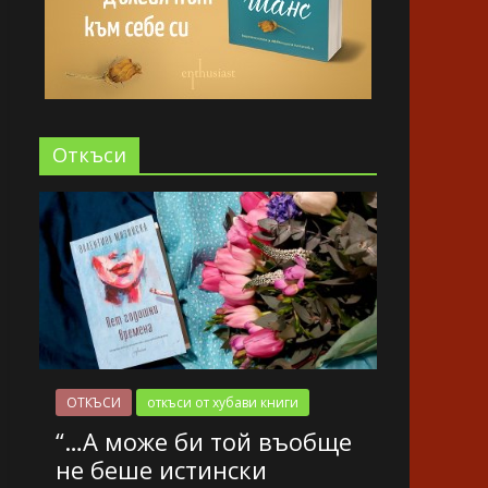
Oткъси
ОТКЪСИ
откъси от хубави книги
“…А може би той въобще
не беше истински