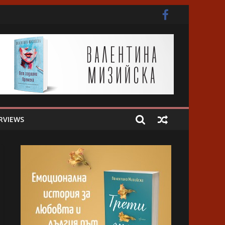
ота
RVIEWS