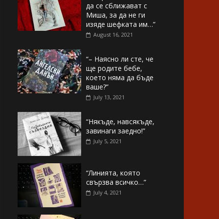
да се сближават с
Миша, за да не ги
изяде шефката им…”
August 16, 2021
“– Наясно ли сте, че
ще родите бебе,
което няма да бъде
ваше?”
July 13, 2021
“Някъде, навсякъде,
завинаги заедно!”
July 5, 2021
“Линията, която
свързва всичко…”
July 4, 2021