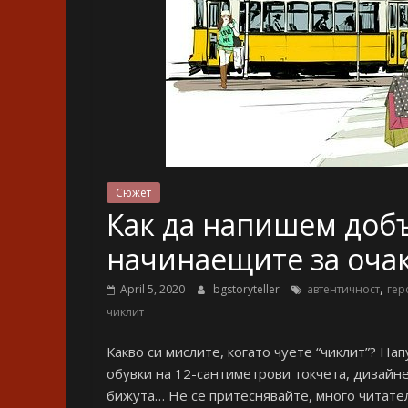
Сюжет
Как да напишем добъ
начинаещите за очак
,
April 5, 2020
bgstoryteller
автентичност
гер
чиклит
Какво си мислите, когато чуете “чиклит”? Н
обувки на 12-сантиметрови токчета, дизайне
бижута… Не се притеснявайте, много читател