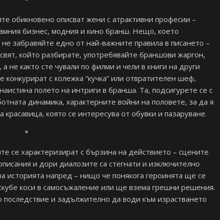
*
те обикновено описват жени с атрактивни професии –
ламния бизнес, модния и кино бранш. Нещо, което
 не забравяйте едно от най-важните правила в писането –
 свят, който разбирате, употребявайте браншови жаргон,
 а не както сте чували по филми и чели в книги на други
се конкурират с колежка “кучка” или отвратителен шеф,
наистина полето на интриги в бранша. Та, подсигурете се с
аботната динамика, характерните войни на половете, за да я
а красавица, която се интересува от обувки и пазаруване.
*
те се характеризират с бързина на действието – сцените
описания и дори диалозите са стегнати и изключително
жва историята напред – нищо че понякога героинята ще се
скубе коси в самосъжаление или ще взема грешни решения.
но последствие и задължително да води към израстването