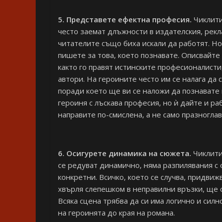
5. Представете ефектна професия.
Чиклити
често заемат длъжности в издателския, рек
читателите също биха искали да работят. Но
пишете за това, което познавате. Описвайте
както го правят истинските професионалисти,
автори. На героините често им се налага да 
поради което ще ви се наложи да познавате 
героиня с лъскава професия, но ѝ дайте и р
направите по-смислена, а не само празноглав
6. Осигурете динамика на сюжета.
Чиклити
се редуват динамично, няма разпилявания с 
конкретни. Всичко, което се случва, придви
хвърля слепешком в неправилни връзки, ще 
Всяка сцена трябва да си има логично и сил
на героинята до края на романа.