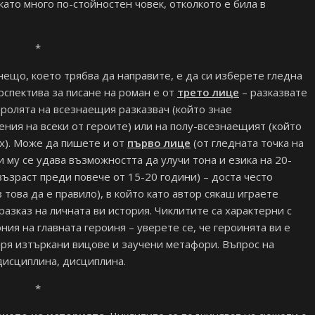
като много по-стойностен човек, отколкото е била в
*
ещо, което трябва да направите, е да си изберете гледна
рспектива за писане на роман е от
трето лице
– разказвате
 ролята на всезнаещия разказвач (който знае
ния на всеки от героите) или на полу-всезнаещият (който
ях). Може да пишете и от
първо лице
(от гледната точка на
и му се удава възможността да улучи тона и езика на 20-
възраст преди повече от 15-20 години) – доста често
това да е правило), в който като автор сякаш играете
 разказ на личната ви история. Чиклитите са характерни с
ния на главната героиня – уверете се, че героинята ви е
аря изтъркани вицове и заучени метафори. Въпрос на
 дисциплина, дисциплина.
*