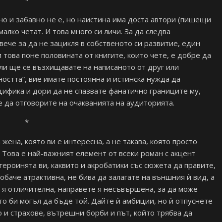
*
но и забавно не е, но наистина има доста автори (пишещи
алко четат. И това много си личи. За да следва
ече за да не зацикля в собственото си развитие, един
 това поне половината от книгите, които чете, е добре да
ли ще се възхищавате на написаното от друг или
остта”, вие имате постоянна и истинска нужда да
ецифика и дори да не спазвате фанатично границите му,
ие да отговорите на очакванията на аудиторията.
*
жена, която ви е интересна, а не такава, която просто
 Това е най-важният елемент от всеки роман с акцент
 героинята ви, каквито и акробатики със сюжета да правите,
 обаче атрактивна, не бива да залагате на външния ѝ вид, а
е я отличителна, направете я несъвършена, за да може
то би могъл да бъде той. Дайте ѝ амбиции, но ѝ отпуснете
но и страхове, вътрешни борби и път, който трябва да