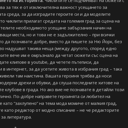
ането на историята.
Чиклитите се подчиняват на сюжети с
ива за тях е от изключителна важност усещането за
та среда, за да изградите героите си и да моделите
то чиклити прилагат средата на големия град за сцена на
тателите необходимото усещане забързания начин на
ващи места, но и това не е задължително – при всички
йто да познавате добре, вместо да пишете за Ню Йорк, без
рзо надушват такива неща (между другото, според едно
елките вече им е омръзнало да четат сюжети със сцена на
ате клипове в youtube, да четете пътеписи, да
в интернет, за да усетите живота в избрания град – така
живели там наистина. Вашата героиня трябва да носи
модерни дрехи и обувки, да слуша последните хитове на
е клубове в града. Но ако вие не познавате в детайли този
нтично. По-добре направете героинята си любител на
е като “захлупено” на тема мода момиче от малкия град,
те като редактор от модно списание – не че редакторите
 за литература.