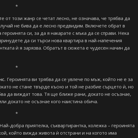
*
е от този жанр се четат лесно, не означава, че трябва да
лучай не бива да е лесно предвидим. Включете обрат в
ероинята си, за да я накарате с мъка да се справи. Нека
я принудете да си търси нова квартира в най-напечения
нтката ѝ я зарязва. Обратът в сюжета е чудесен начин да
*
нс.
Героинята ви трябва да се увлече по мъж, който не е за
окато не стане твърде късно и той не разбие сърцето ѝ, но
ва да виждат това. Тя ще ближе рани, докато не осъзнае,
или докато не осъзнае кого наистина обича.
*
Най-добра приятелка, съквартирантка, колежка – героинята
ой, който вижда живота ѝ отстрани и на когото има