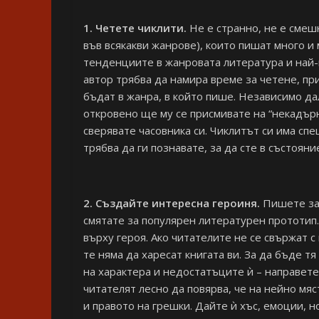
1. Четете чиклити.
Не е странно, не е смеш
във всякакви жанрове), които пишат много и м
тенденциите в жанровата литература и най-в
автор трябва да намира време за четене, при
бъдат в жанра, в който пише. Независимо да
откровено ще му се присмивате на “некадърн
сверявате часовника си. Чиклитът си има сп
трябва да ги познавате, за да сте в състоян
2. Създайте интересна героиня.
Пишете за 
смятате за популярен литературен прототип.
върху героя. Ако читателите не се свържат с
те няма да харесат книгата ви. За да бъде тя
на характера и недостатъците ѝ – направет
читателят лесно да повярва, че на нейно мяс
и правото на грешки. Дайте ѝ хъс, емоции, 