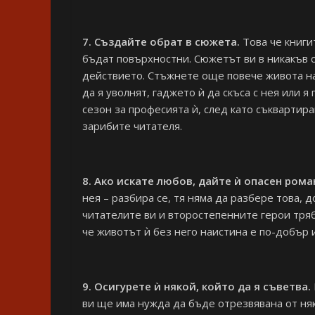
7. Създайте обрат в сюжета.
Това че книгит
бъдат повърхностни. Сюжетът ви в никакъв с
действието. Стъжнете още повече живота на г
да я уволнят, гаджето ѝ да скъса с нея или 
сезон за професията ѝ, след като съквартира
зарибите читателя.
8. Ако искате любов, дайте ѝ опасен рома
нея – разбира се, тя няма да разбере това, д
читателите ви и второстепенните герои тряб
че животът ѝ без него наистина е по-добър 
9. Осигурете ѝ някой, който да я съветва.
ви ще има нужда да бъде отрезвявана от няк