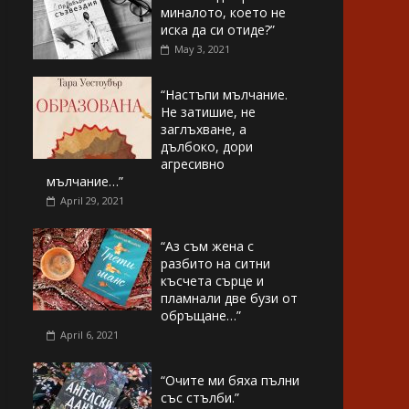
миналото, което не
иска да си отиде?”
May 3, 2021
“Настъпи мълчание.
Не затишие, не
заглъхване, а
дълбоко, дори
агресивно
мълчание…”
April 29, 2021
“Аз съм жена с
разбито на ситни
късчета сърце и
пламнали две бузи от
обръщане…”
April 6, 2021
“Очите ми бяха пълни
със стълби.”