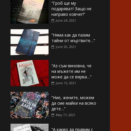
“Гроб ще му
подаряват! Защо не
направо ковчег!”
June 24, 2021
“Няма как да пазим
тайни от мъртвите…”
June 20, 2021
“Аз съм виновна, че
на мъжете им не
може да се вярва…”
June 15, 2021
“Ние, жените, можем
да сме майки на всяко
дете…”
May 17, 2021
“А какво да правим с