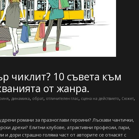
р чиклит? 10 съвета към
ванията от жанра.
,
,
,
,
,
,
оиня
динамика
обрат
отличителен глас
сцена на действието
Сюжет
апудрени романи за празноглави героини? Лъскави чантички,
рски дрехи? Елитни клубове, атрактивни професии, пари,
и и дори страшно голяма част от авторите се отнасят с