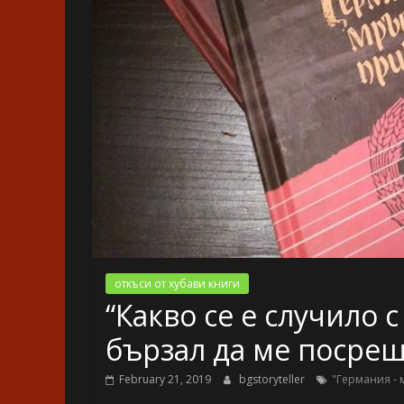
откъси от хубави книги
“Какво се е случило с
бързал да ме посрещ
February 21, 2019
bgstoryteller
"Германия - 