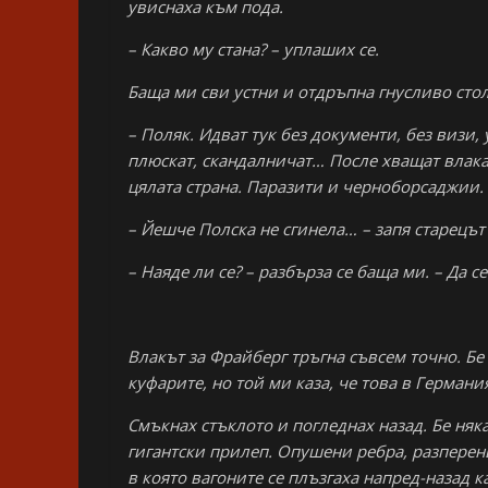
увиснаха към пода.
– Какво му стана? – уплаших се.
Баща ми сви устни и отдръпна гнусливо стол
– Поляк. Идват тук без документи, без визи,
плюскат, скандалничат… После хващат влака 
цялата страна. Паразити и черноборсаджии. 
– Йешче Полска не сгинела… – запя старецът
– Наяде ли се? – разбърза се баща ми. – Да 
Влакът за Фрайберг тръгна съвсем точно. Бе
куфарите, но той ми каза, че това в Германи
Смъкнах стъклото и погледнах назад. Бе няк
гигантски прилеп. Опушени ребра, разперени
в която вагоните се плъзгаха напред-назад к