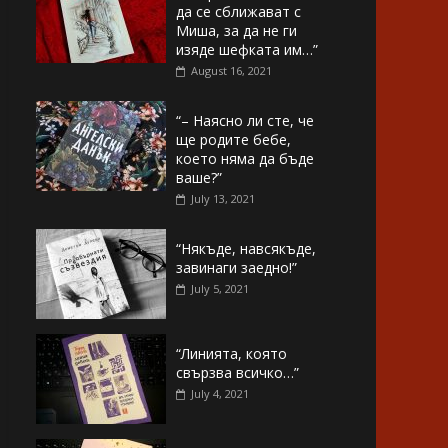
да се сближават с
Миша, за да не ги
изяде шефката им…”
August 16, 2021
“– Наясно ли сте, че
ще родите бебе,
което няма да бъде
ваше?”
July 13, 2021
“Някъде, навсякъде,
завинаги заедно!”
July 5, 2021
“Линията, която
свързва всичко…”
July 4, 2021