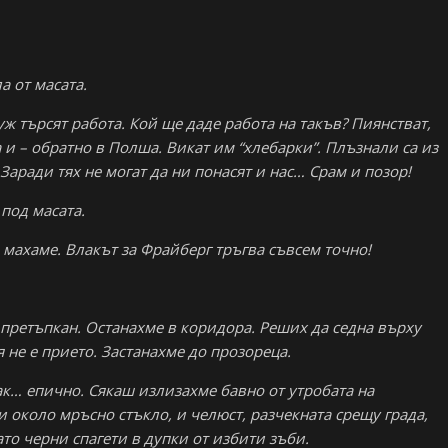
а от масата.
 уж търсят работа. Кой ще даде работа на такъв? Пиянстват,
и – обратно в Полша. Викат им “хлебарки”. Плъзнали са из
Заради тях не могат да ни понасят и нас… Срам и позор!
 под масата.
се махаме. Влакът за Фрайберг тръгва съвсем точно!
 претъпкан. Останахме в коридора. Реших да седна върху
я не е прието. Застанахме до прозореца.
ак… епично. Сякаш излизахме бавно от утробата на
 около мръсно стъкло, и челюст, разчекната срещу града,
ато черни спагети в дупки от избити зъби.