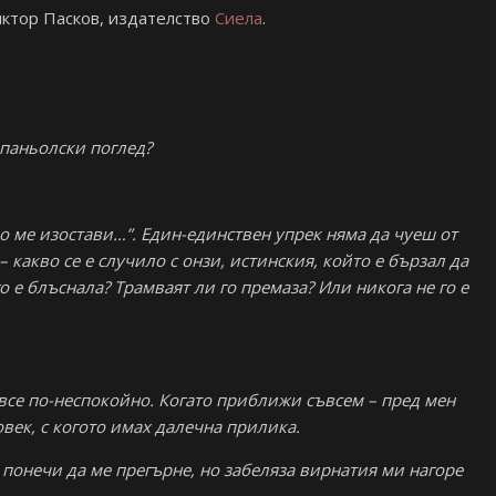
ктор Пасков, издателство
Сиела
.
паньолски поглед?
ащо ме изостави…”. Един-единствен упрек няма да чуеш от
– какво се е случило с онзи, истинския, който е бързал да
о е блъснала? Трамваят ли го премаза? Или никога не го е
 все по-неспокойно. Когато приближи съвсем – пред мен
век, с когото имах далечна прилика.
 понечи да ме прегърне, но забеляза вирнатия ми нагоре