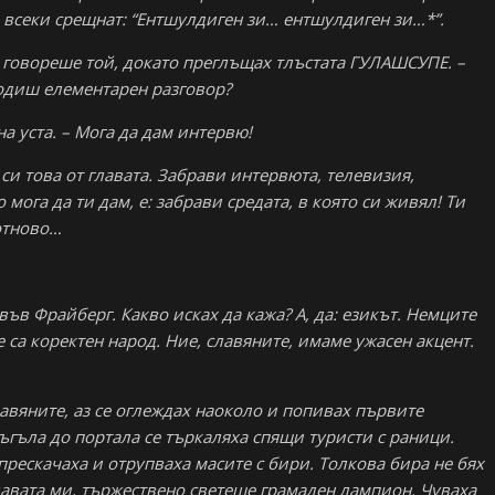
а всеки срещнат: “Ентшулдиген зи… ентшулдиген зи…*”.
 говореше той, докато преглъщах тлъстата ГУЛАШСУПЕ. –
одиш елементарен разговор?
на уста. – Мога да дам интервю!
си това от главата. Забрави интервюта, телевизия,
мога да ти дам, е: забрави средата, в която си живял! Ти
 отново…
във Фрайберг. Какво исках да кажа? А, да: езикът. Немците
е са коректен народ. Ние, славяните, имаме ужасен акцент.
авяните, аз се оглеждах наоколо и попивах първите
ъгъла до портала се търкаляха спящи туристи с раници.
рескачаха и отрупваха масите с бири. Толкова бира не бях
лавата ми, тържествено светеше грамаден лампион. Чуваха