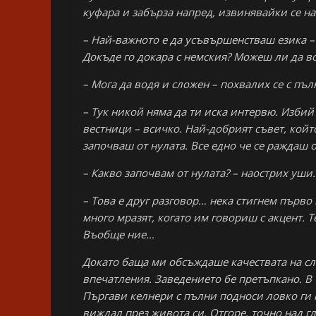
куфара и забърза напред, извинявайки се н
– Най-важното е да усъвършенстваш езика –
Докъде го докара с немския? Можеш ли да в
– Мога да водя и сложен – похвалих се с пъл
– Тук никой няма да ти иска интервю. Избий 
вестници – всичко. Най-добрият съвет, който 
започваш от нулата. Все едно че се раждаш
– Какво започвам от нулата? – наострих уши.
– Това е друг разговор… нека стигнем първо 
много мразят, когато им говориш с акцент. Т
Въобще ние…
Докато баща ми обсъждаше качествата на сл
впечатления. Заведението бе претъпкано. В 
Пъргави келнери с пълни подноси ловко ги п
виждал през живота си. Отгоре, точно над г