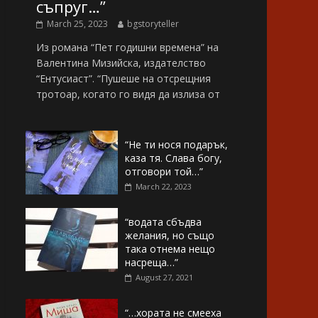
съпруг…”
March 25, 2023
bgstoryteller
Из романа “Пет годишни времена” на
Валентина Мизийска, издателство
“Ентусиаст”. “Пушеше на отсрещния
тротоар, когато го видя да излиза от
“Не ти нося подарък,
каза тя. Слава богу,
отговори той…”
March 22, 2023
“водата сбъдва
желания, но също
така отнема нещо
насреща…”
August 27, 2021
“…хората не смееха