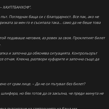
 – ХАУПТБАНХОФ”.
път. Погледнах баща си с благодарност. Все пак, ако не
рижата за мен го е съсипала така… само да не беше това
ой подаваше неговия, аз ровех за своя. Проклетият билет
.
апка и започна да обяснява ситуацията. Контрольорът
се отчая. Клекна, разтвори куфарите и започна също да
ено от срам лице. – Да не си пътувал без билет?
 шлифера, но бях готов да се закълна, че преди минута не
ена пулсираше на слепоочието на баща ми.