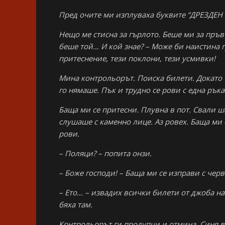
Пред очите ми изплуваха буквите “ДРЕЗДЕН
Нещо ме стисна за гърлото. Беше ми за пръв 
беше той… И кой знае? – Може би наистина г
притеснение, тези поклони, тези усмивки!
Мина контрольорът. Поиска билети. Докато т
го нямаше. Пък и трудно се рови с една ръка
Баща ми се притесни. Плувна в пот. Свали ш
слушаше с каменно лице. Аз ровех. Баща ми 
рови.
– Поляци? – попита онзи.
– Боже господи! – Баща ми се изправи с черв
– Ето… – извадих всички билети от джоба на
бяха там.
Контрольорът ги продупчи и отмина. Синя в