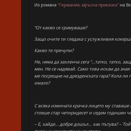
Из романа
“Германия, мръсна приказка”
на Ви
“От какво се срамуваше?
Защо очите ти гледаха с услужливия кокерш
Какво те пречупи?
Не, няма да захленча сега “…татко, татко, з
мен. Не се надявай. Само това искам да зная 
ме посрещне на дрезденската гара? Кола ли г
имало?
С всяка измината крачка лицето му ставаше
стоеше стар четиридесет и седем годишен чо
– Е, хайде… добре дошъл… как пътува? – Той