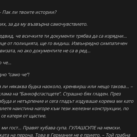
 – Пак ли твоите истории?
них, за да му възвърна самочувствието.
едвид, че всичките ти документи трябва да са изрядни…
Дице от полицията, ще го видиш. Извънредно симпатичен
визата, но ако документите не са в ред…
о че…
но “само че”!
ма ли някаква будка наоколо, кренвирш или нещо такова… –
ама на “Банхофсгастщете”. Страшно бях гладен. През
збуда и нетърпение и сега гладът издуваше корема ми като
излетя наистина нагоре към тези железни конструкции, по
се катеря от щастие.
си ми гост… Правят хубава супа. ГУЛАШСУПЕ на немски.
ата на перона. Това в Германия не е прието. – Той грабна