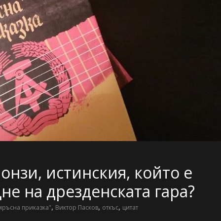
 онзи, истинския, който е
не на дрезденската гара?
,
,
,
мръсна приказка"
Виктор Пасков
откъс
цитат