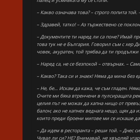
палец и усмивката му се стопи.
– Какво означава това? – строго попита той.
– Здравей, татко! – Аз тържествено се покло
– Документите ти наред ли са поне? Имай пр
това тук не е България. Говорил съм с хер 
човек, акуратен, той трябва да ти продължи 
– Наред са, не се безпокой – отвърнах. – Сам
– Какво? Така си и знаех! Няма да мина без ед
– Не, бе… Искам да кажа, че съм гладен. Ня
Очите ми бяха втренчени в пулсиращата рекл
целия път не можах да хапна нищо от превъ
балон; ако не хапнех веднага нещо, щях да 
които преди броени мигове ми се искаше да 
– Да идем в ресторанта – реши той. – Днес 
Чувал ли си? НЕ? Внимавай, не хвърляй угарк