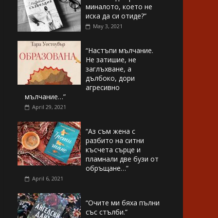
миналото, което не
иска да си отиде?”
May 3, 2021
“Настъпи мълчание.
Не затишие, не
заглъхване, а
дълбоко, дори
агресивно
мълчание…”
April 29, 2021
“Аз съм жена с
разбито на ситни
късчета сърце и
пламнали две бузи от
обръщане…”
April 6, 2021
“Очите ми бяха пълни
със стълби.”