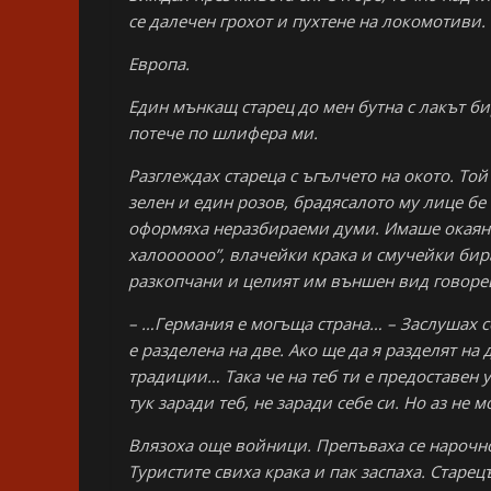
се далечен грохот и пухтене на локомотиви.
Европа.
Един мънкащ старец до мен бутна с лакът бир
потече по шлифера ми.
Разглеждах стареца с ъгълчето на окото. То
зелен и един розов, брадясалото му лице бе
оформяха неразбираеми думи. Имаше окаян в
халоооооо”, влачейки крака и смучейки бир
разкопчани и целият им външен вид говореше
– …Германия е могъща страна… – Заслушах се
е разделена на две. Ако ще да я разделят на
традиции… Така че на теб ти е предоставен 
тук заради теб, не заради себе си. Но аз не
Влязоха още войници. Препъваха се нарочно
Туристите свиха крака и пак заспаха. Старец