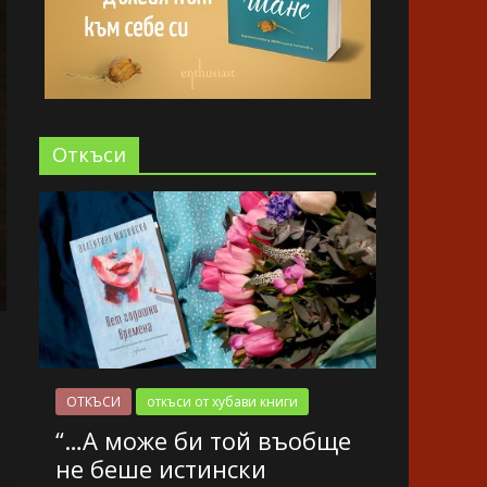
Oткъси
ОТКЪСИ
откъси от хубави книги
“…А може би той въобще
не беше истински