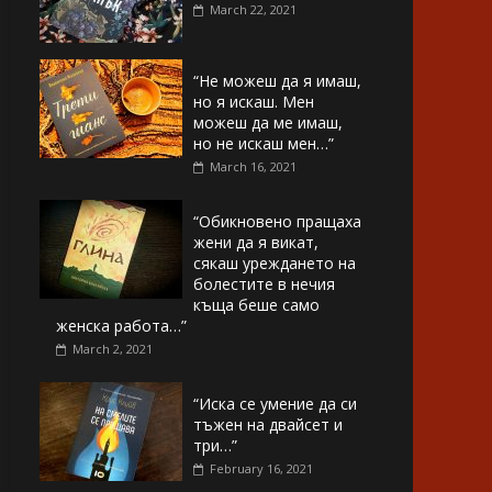
March 22, 2021
“Не можеш да я имаш,
но я искаш. Мен
можеш да ме имаш,
но не искаш мен…”
March 16, 2021
“Обикновено пращаха
жени да я викат,
сякаш уреждането на
болестите в нечия
къща беше само
женска работа…”
March 2, 2021
“Иска се умение да си
тъжен на двайсет и
три…”
February 16, 2021