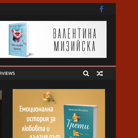
ота
RVIEWS