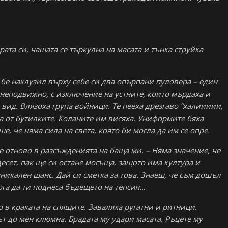
ата си, чашата се търкулна на масата и тънка струйка
й бе нахлузил върху себе си два опърпани пуловера – един
 неподвижно, с изключение на устните, които мърдаха и
ид. Влязоха група войници. Те пееха дрезгаво “халиииии,
а от бутилките. Коланите им висяха. Униформите бяха
, че няма сила на света, която би могла да им се опре.
 отново в разсъжденията на баща ми. – Няма значение, че
 десет, пак ще си остане могъща, защото има култура и
уникален шанс. Дай си сметка за това. Знаеш, че съм дошъл
 мога да ти поднеса бъдещето на тепсия…
 в краката на спящите. Заваляха ругатни и ритници.
ът до мен клюмна. Брадата му удари масата. Ръцете му