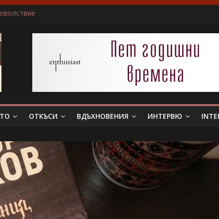
доволствие
ичам да пиша за герои, които еволюират
не беше истински съпруг…”
 тя. Слава богу, отговори той…”
в всяка сцена преживявам силно, както ако ми се случва в жив
ЕТО
ОТКЪСИ
ВДЪХНОВЕНИЯ
ИНТЕРВЮ
INTE