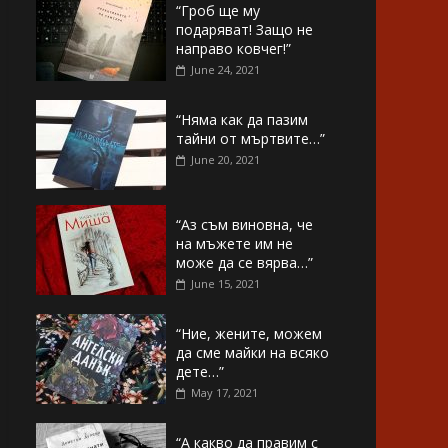
“Гроб ще му
подаряват! Защо не
направо ковчег!”
June 24, 2021
“Няма как да пазим
тайни от мъртвите…”
June 20, 2021
“Аз съм виновна, че
на мъжете им не
може да се вярва…”
June 15, 2021
“Ние, жените, можем
да сме майки на всяко
дете…”
May 17, 2021
“А какво да правим с