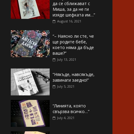
да се сближават с
Миша, за да не ги
изяде шефката им…”
August 16, 2021
“– Наясно ли сте, че
ще родите бебе,
което няма да бъде
ваше?”
July 13, 2021
“Някъде, навсякъде,
завинаги заедно!”
July 5, 2021
“Линията, която
свързва всичко…”
July 4, 2021