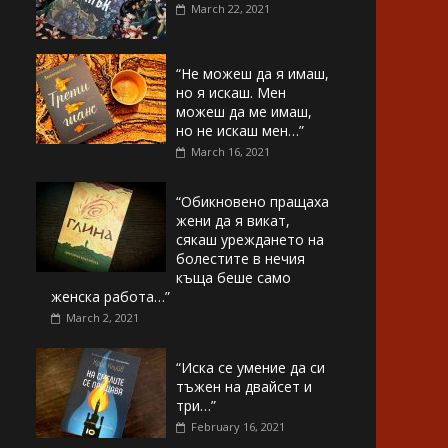
March 22, 2021
“Не можеш да я имаш,
но я искаш. Мен
можеш да ме имаш,
но не искаш мен…”
March 16, 2021
“Обикновено пращаха
жени да я викат,
сякаш уреждането на
болестите в нечия
къща беше само
женска работа…”
March 2, 2021
“Иска се умение да си
тъжен на двайсет и
три…”
February 16, 2021