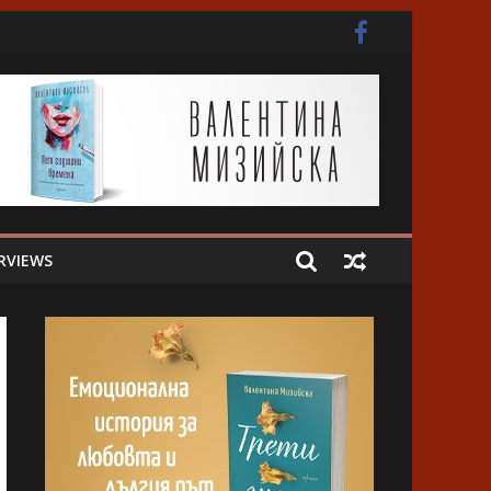
ота
RVIEWS