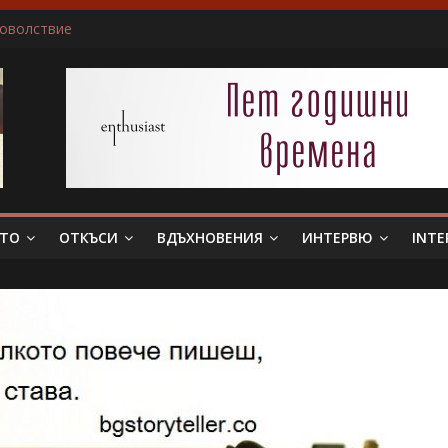
доволствие
ичам да пиша за герои, които еволюират
не беше истински съпруг…”
 тя. Слава богу, отговори той…”
в всяка сцена преживявам силно, както ако ми се случва в жив
ЕТО
ОТКЪСИ
ВДЪХНОВЕНИЯ
ИНТЕРВЮ
INTE