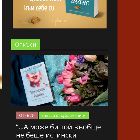
Oткъси
ОТКЪСИ
откъси от хубави книги
“…А може би той въобще
не беше истински