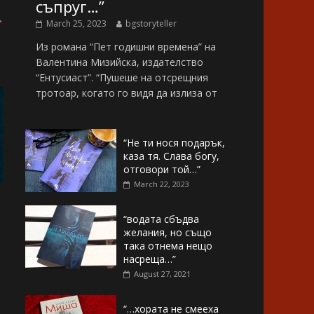
съпруг…”
→
March 25, 2023
bgstoryteller
Из романа “Пет годишни времена” на
Валентина Мизийска, издателство
“Ентусиаст”. “Пушеше на отсрещния
тротоар, когато го видя да излиза от
“Не ти нося подарък,
каза тя. Слава богу,
отговори той…”
March 22, 2023
“водата сбъдва
желания, но също
така отнема нещо
насреща…”
August 27, 2021
“…хората не смееха