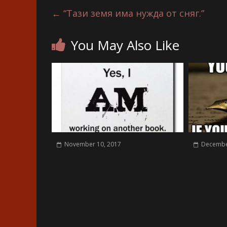
←
“Тази земя има нужда от сняг.”
You May Also Like
November 10, 2017
Decembe