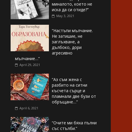
миналото, което не
иска да си отиде?”
May 3, 2021
“Настъпи мълчание.
Не затишие, не
заглъхване, а
дълбоко, дори
агресивно
мълчание…”
April 29, 2021
“Аз съм жена с
разбито на ситни
късчета сърце и
пламнали две бузи от
обръщане…”
April 6, 2021
“Очите ми бяха пълни
със стълби.”