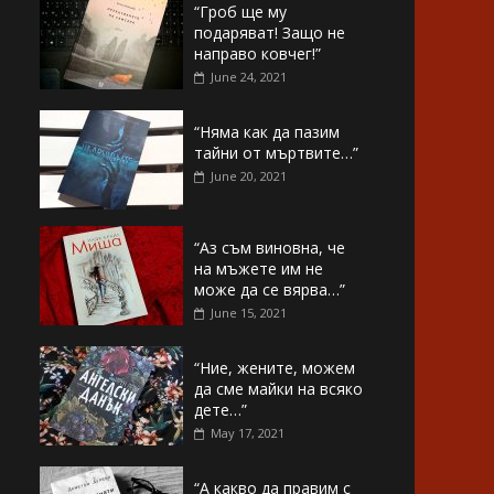
“Гроб ще му
подаряват! Защо не
направо ковчег!”
June 24, 2021
“Няма как да пазим
тайни от мъртвите…”
June 20, 2021
“Аз съм виновна, че
на мъжете им не
може да се вярва…”
June 15, 2021
“Ние, жените, можем
да сме майки на всяко
дете…”
May 17, 2021
“А какво да правим с