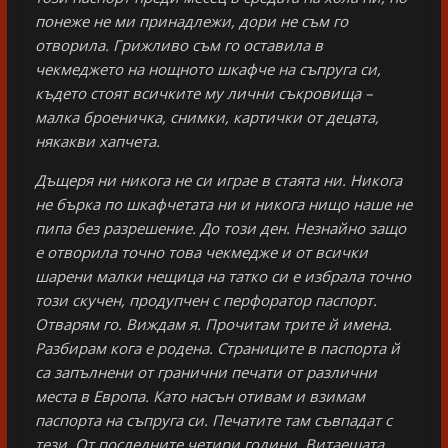
понеже не ми принадлежи, дори не съм го
отворила. Грижливо съм го оставила в
чекмеджето на нощното шкафче на съпруга си,
където стоят всичките му лични съкровища –
малка броеничка, снимки, картички от децата,
някакви хапчета.
Дъщеря ни никога не си играе в стаята ни. Никога
не бърка по шкафчетата ни и никога нищо наше не
пипа без разрешение. До този ден. Незнайно защо
е отворила точно това чекмедже и от всички
шарени малки нещица на татко си е избрала точно
този скучен, продупчен с перфоратор паспорт.
Отварям го. Виждам я. Прочитам трите й имена.
Разбирам кога е родена. Страниците в паспорта й
са запълнени от гранични печати от различни
места в Европа. Като насън отивам и взимам
паспорта на съпруга си. Печатите там съвпадат с
тези. От последните четири години. Витаещата