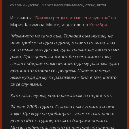
,
,
,
смесени чувства"
Мария Касимова-Моасе
откъс
цитат
Из книгата
“Близки срещи със смесени чувства”
на
Мария Касимова-Моасе, издателство
Колибри
.
“Момичето на татко съм. Толкова съм негова, че
вече трийсет и една години, откакто го няма, а аз
си го имам някъде там, една крачка зад дясното ми
рамо. През целия си живот без него живея така,
сякаш събирам спомени, които да му разкажа един
ден, когато отново се срещнем. Повечето неща
няма нужда да му ги разказвам – бил е там, когато
са се случвали.
Като тази случка, която разказвам за първи път.
24 юли 2005 година. Станала съм сутринта и пия
кафе. Ще ходя на гробищата – днес се навършват
деветнайсет години, откакто баща ми почина.
Мразя гробищата, защото от шестнайсетгодишна