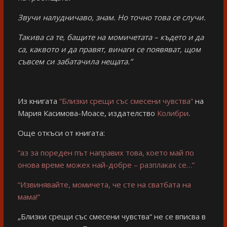
Звучи налудничаво, знам. Но точно това се случи.
Такива са те, бащите на момичетата – където и да
са, каквото и да правят, винаги се появяват, щом
съвсем си забатачила нещата.”
Из книгата
“Близки срещи със смесени чувства”
на
Мария Касимова-Моасе, издателство
Колибри
.
Още откъси от книгата:
“аз за пореден път направих това, което май по
онова време можех най-добре – разплаках се…”
“Извинявайте, момичета, че сте на сватбата на
мама!”
„Близки срещи със смесени чувства“ не се вписва в