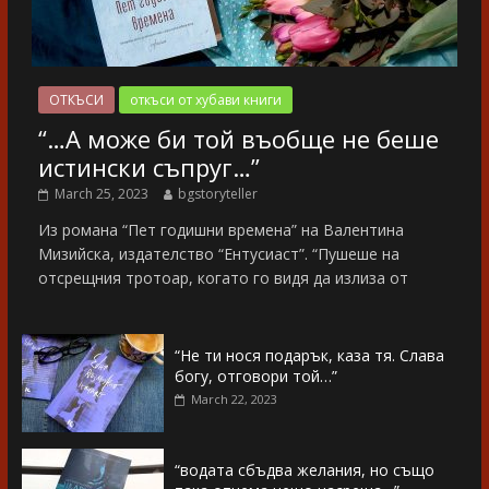
ОТКЪСИ
откъси от хубави книги
“…А може би той въобще не беше
истински съпруг…”
March 25, 2023
bgstoryteller
Из романа “Пет годишни времена” на Валентина
Мизийска, издателство “Ентусиаст”. “Пушеше на
отсрещния тротоар, когато го видя да излиза от
“Не ти нося подарък, каза тя. Слава
богу, отговори той…”
March 22, 2023
“водата сбъдва желания, но също