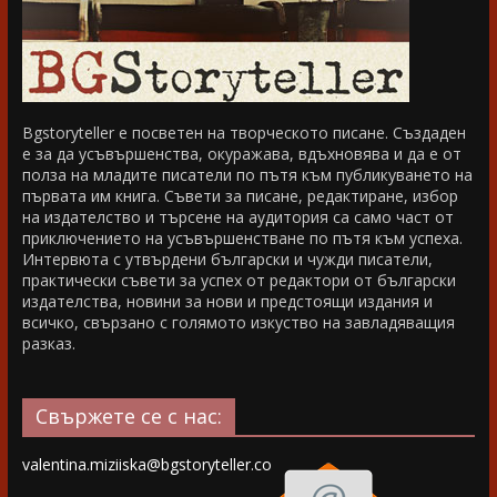
Bgstoryteller е посветен на творческото писане. Създаден
е за да усъвършенства, окуражава, вдъхновява и да е от
полза на младите писатели по пътя към публикуването на
първата им книга. Съвети за писане, редактиране, избор
на издателство и търсене на аудитория са само част от
приключението на усъвършенстване по пътя към успеха.
Интервюта с утвърдени български и чужди писатели,
практически съвети за успех от редактори от български
издателства, новини за нови и предстоящи издания и
всичко, свързано с голямото изкуство на завладяващия
разказ.
Свържете се с нас:
valentina.miziiska@bgstoryteller.co