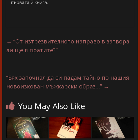
първата й книга.
←
“От изтрезвителното направо в затвора
ли ще я пратите?”
“Бях започнал да си падам тайно по нашия
новоизкован мъжкарски образ…”
→
You May Also Like