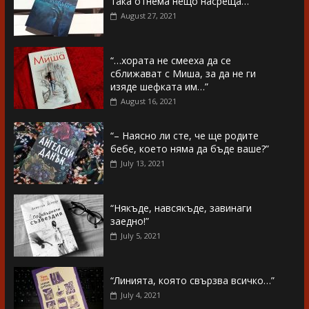
така отнема нещо насреща…”
August 27, 2021
“…хората не смееха да се
сближават с Миша, за да не ги
изяде шефката им…”
August 16, 2021
“– Наясно ли сте, че ще родите
бебе, което няма да бъде ваше?”
July 13, 2021
“Някъде, навсякъде, завинаги
заедно!”
July 5, 2021
“Линията, която свързва всичко…”
July 4, 2021