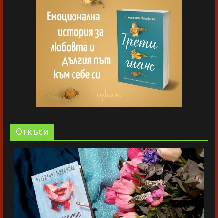
Oткъси