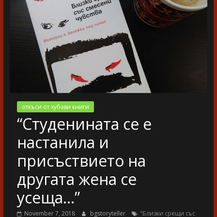
разказ
откъси от хубави книги
“Студенината се е
настанила и
присъствието на
другата жена се
усеща…”
November 7, 2018
bgstoryteller
"Близки срещи със