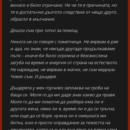
винаги е било отричано. Не че тя е причината, но
тя е достатъчно дългото следствие от нещо друго,
обрасло в мълчание.
Дошла съм при татко за помощ.
Никога не си говоря с паметници. Не вярвам в рая
и ада, но знам, че някъде другаде продължаваме
пътя – иначе би било огромна и безсмислена
загуба на време и енергия от страна на естеството.
Не нареждам, не вярвам в магии, не съм медиум.
Човек съм. И дъщеря.
Дъщерята у мен горчиво заплаква на гроба на
баща си. Моля го да ми даде знак какво да правя.
Моля го да ми помогне да разбера има ли я
другата жена, няма ли я, време ли е да си тръгна,
или още да се боря, нужна ли е смешната ми
битка, или е просто оправдание за тежестта на
решението, което съм длъжна явно да взема сама.