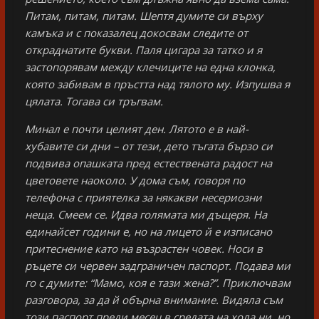
Питам, питам, питам. Шептя думите си върху
камъка и с показалец докосвам следите от
откраднатите букви. Паля цигара за татко и я
застопорявам между клечиците на една клонка,
която забивам в пръстта над тялото му. Изпушва я
цялата. Тогава си тръгвам.
Минал е почти целият ден. Лятото е в най-
хубавите си дни – от тези, дето тъгата бързо си
подвива опашката пред естествената радост на
цветовете наоколо. У дома съм, говоря по
телефона с приятелка за някакви несериозни
неща. Смеем се. Идва голямата ми дъщеря. На
единайсет години е, но на лицето й е изписано
притеснение като на възрастен човек. Носи в
ръцете си червен задграничен паспорт. Подава ми
го с думите: “Мамо, коя е тази жена?”. Приключвам
разговора, за да й обърна внимание. Видяла съм
този паспорт преди месец в средата на хола ни, но