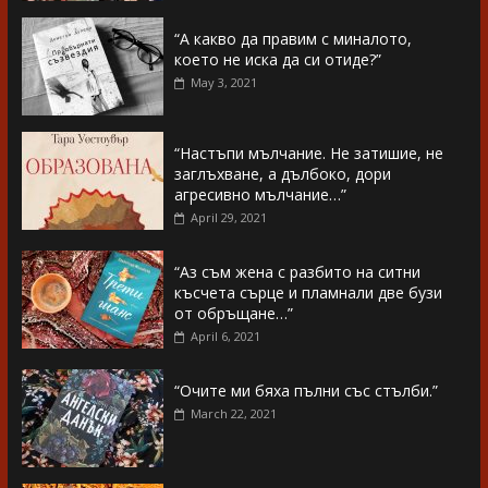
“А какво да правим с миналото,
което не иска да си отиде?”
May 3, 2021
“Настъпи мълчание. Не затишие, не
заглъхване, а дълбоко, дори
агресивно мълчание…”
April 29, 2021
“Аз съм жена с разбито на ситни
късчета сърце и пламнали две бузи
от обръщане…”
April 6, 2021
“Очите ми бяха пълни със стълби.”
March 22, 2021