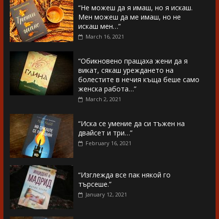
“Не можеш да я имаш, но я искаш.
Мен можеш да ме имаш, но не
искаш мен…”
March 16, 2021
“Обикновено пращаха жени да я
викат, сякаш уреждането на
болестите в нечия къща беше само
женска работа…”
March 2, 2021
“Иска се умение да си тъжен на
двайсет и три…”
February 16, 2021
“Изглежда все пак някой го
търсеше.”
January 12, 2021