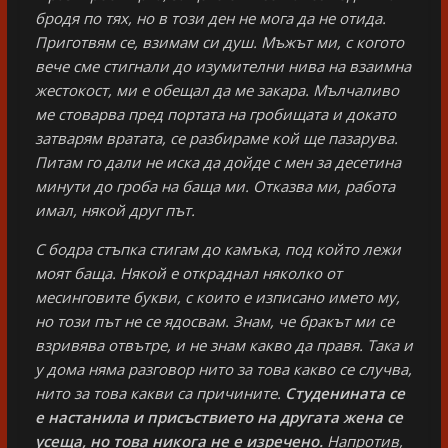
бродя по тях, но в този ден не мога да не отида.
Приготвям се, взимам си душ. Мъжът ми, с когото
вече сме стигнали до изумителни нива на взаимна
жестокост, ми е обещал да ме закара. Мълчаливо
ме стоварва пред портата на гробищата и докато
затварям вратата, се разбираме кой ще пазарува.
Питам го дали не иска да дойде с мен за десетина
минути до гроба на баща ми. Отказва ми, работа
имал, някой друг път.
С бодра стъпка стигам до камъка, под който лежи
моят баща. Някой е откраднал няколко от
месинговите букви, с които е изписано името му,
но този път не се ядосвам. Знам, че бракът ми се
взривява отвътре, и не знам какво да правя. Така и
у дома няма разговор нито за това какво се случва,
нито за това какви са причините.
Студенината се
е настанила и присъствието на другата жена се
усеща, но това никога не е изречено.
Напротив,