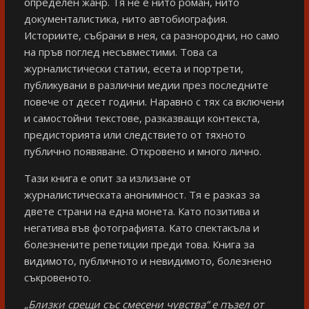
определен жанр. Тя не е нито роман, нито
документалистика, нито автобиография.
Историите, събрани в нея, са разнородни, но само
на пръв поглед несъвместими. Това са
журналистически статии, есета и портрети,
публикувани в различни медии през последните
повече от десет години. Наравно с тях са включени
и самостойни текстове, разказващи контекста,
предисторията или следствието от тяхното
публично появяване. Откровено и много лично.
Тази книга е опит за излизане от
журналистическата анонимност. Тя е разказ за
двете страни на една монета. Като позитива и
негатива във фотографията. Като спектакъла и
болезнените репетиции преди това. Книга за
видимото, публичното и невидимото, болезнено
съкровеното.
„Близки срещи със смесени чувства“ е пъзел от