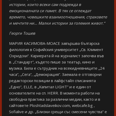
истории, които всеки сам подрежда в
емоционалната си памет. В тях се оглеждат
времето, човешките взаимоотношения, страховете
и мечтите ни… Малки истории за големия живот.“
Георги Тошев
МАРИЯ КАСИМОВА-МОАСЕ завършва българска
филология в Софийския университет „Св. Климент
Охридски“. Кариерата й на журналист започва във
в. „Стандарт“, където пише за театър, кино и
музика. Била е сътрудник на всекидневниците „24
часа“, „Сега“, „Демокрация“. Заемала е отговорни
редакторски позиции в лайфстайл списанията
„Едно“, ELLE, в „Капитал LIGHT” и е един от
основателите на сп. НЕЯR. В момента работи на
свободна практика за различни медии, както и в
сайтовете Ploshtadslaveikov.com, webcafe.bg ,
Sofialive и др. „Близки срещи със смесени чувства“ е