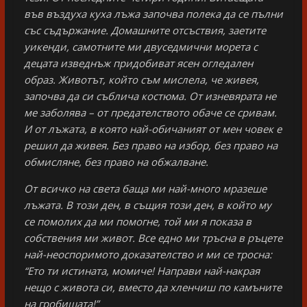
във въздуха куха лъжа започва полека да се пълни
със съдържание. Домашните отсъствия, заетите
уикенди, самотните ми двуседмични морета с
децата изведнъж придобиват ясен огледален
образ. Животът, който съм мислела, че живея,
започва да си съблича костюма. От изневярата не
ме заболява – от предателството обаче се сривам.
И от лъжата, в която най-обичаният от мен човек е
решил да живея. Без право на избор, без право на
обмисляне, без право на обжалване.
От всичко на света баща ми най-много мразеше
лъжата. В този ден, в същия този ден, в който му
се помолих да ми помогне, той ми я показа в
собствения ми живот. Все едно ми тръсна в ръцете
най-неоспоримото доказателство и ми се тросна:
“Ето ти истината, момиче! Направи най-накрая
нещо с живота си, вместо да хленчиш по камъните
на гробищата!”