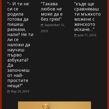
“– И ти не
“Такава
“къде ще
си се
любов не
сравняваш
родила
може да е
ти мъжкото
готова да
без грях!”
можене с
пишеш
женското
September 12,
разкази,
искане…”
2019
нали? Не ти
June 11, 2019
ли се
наложи да
научиш
първо
азбуката?
Да
започнеш
от най-
простите
неща?”
May 29, 2019