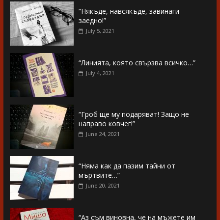
“Някъде, навсякъде, завинаги
заедно!”
July 5, 2021
“Линията, която свързва всичко…”
July 4, 2021
“Гроб ще му подаряват! Защо не
направо ковчег!”
June 24, 2021
“Няма как да пазим тайни от
мъртвите…”
June 20, 2021
“Аз съм виновна, че на мъжете им