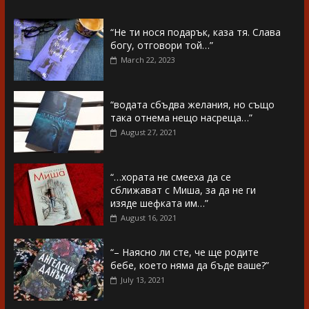
“Не ти нося подарък, каза тя. Слава
богу, отговори той…”
March 22, 2023
“водата сбъдва желания, но също
така отнема нещо насреща…”
August 27, 2021
“…хората не смееха да се
сближават с Миша, за да не ги
изяде шефката им…”
August 16, 2021
“– Наясно ли сте, че ще родите
бебе, което няма да бъде ваше?”
July 13, 2021