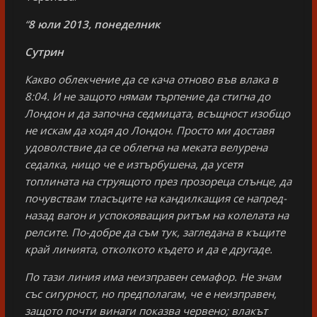
“
8 юли 2013, понеделник
Сутрин
Какво облекчение да се кача отново във влака в
8:04. И не защото нямам търпение да стигна до
Лондон и да започна седмицата, всъщност изобщо
не искам да ходя до Лондон. Просто ми доставя
удоволствие да се облегна на меката велурена
седалка, нищо че е изтърбушена, да усетя
топлината на струящото през прозореца слънце, да
почувствам тласъците на кандилкащия се напред-
назад вагон и успокояващия ритъм на колелата на
релсите. По-добре да съм тук, загледана в къщите
край линията, отколкото където и да е другаде.
По тази линия има неизправен семафор. Не знам
със сигурност, но предполагам, че е неизправен,
защото почти винаги показва червено; влакът