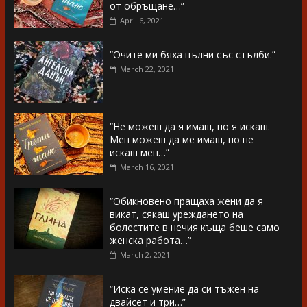
от обръщане…”
April 6, 2021
“Очите ми бяха пълни със стълби.”
March 22, 2021
“Не можеш да я имаш, но я искаш.
Мен можеш да ме имаш, но не
искаш мен…”
March 16, 2021
“Обикновено пращаха жени да я
викат, сякаш уреждането на
болестите в нечия къща беше само
женска работа…”
March 2, 2021
“Иска се умение да си тъжен на
двайсет и три…”