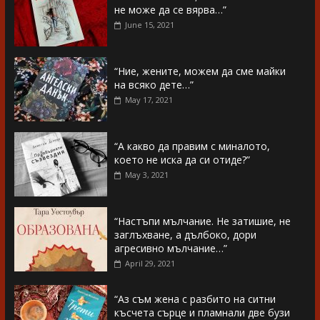
не може да се вярва…”
June 15, 2021
“Ние, жените, можем да сме майки
на всяко дете…”
May 17, 2021
“А какво да правим с миналото,
което не иска да си отиде?”
May 3, 2021
“Настъпи мълчание. Не затишие, не
заглъхване, а дълбоко, дори
агресивно мълчание…”
April 29, 2021
“Аз съм жена с разбито на ситни
късчета сърце и пламнали две бузи