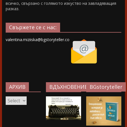
всичко, свързано с голямото изкуство на завладяващия
разказ.
Свържете се с нас:
valentina.miziiska@bgstoryteller.co
АРХИВ
ВДЪХНОВЕНИЕ…
BGstoryteller
АРХИВ