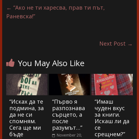
←
“Ако не ти харесва, прав ти път,
Раневска!”
Next Post
→
You May Also Like
“Исках да те
“Първо я
“Имаш
подмина, за
разпознава
чуден вкус
да не си
сърцето, а
за книги.
спомням.
после
Искаш ли да
Сега ще ми
разумът…”
се
бъде
срещнем?”
November 20,