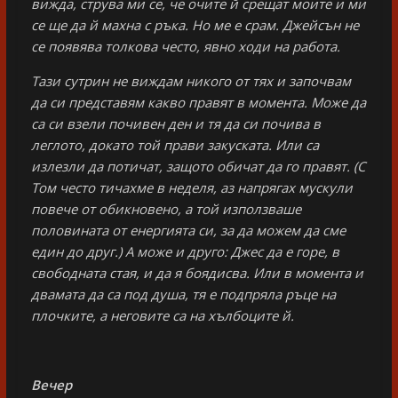
вижда, струва ми се, че очите й срещат моите и ми
се ще да й махна с ръка. Но ме е срам. Джейсън не
се появява толкова често, явно ходи на работа.
Тази сутрин не виждам никого от тях и започвам
да си представям какво правят в момента. Може да
са си взели почивен ден и тя да си почива в
леглото, докато той прави закуската. Или са
излезли да потичат, защото обичат да го правят. (С
Том често тичахме в неделя, аз напрягах мускули
повече от обикновено, а той използваше
половината от енергията си, за да можем да сме
един до друг.) А може и друго: Джес да е горе, в
свободната стая, и да я боядисва. Или в момента и
двамата да са под душа, тя е подпряла ръце на
плочките, а неговите са на хълбоците й.
Вечер