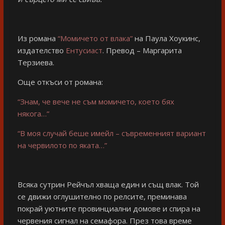
Из романа
“Момичето от влака”
на Паула Хоукинс,
издателство
Ентусиаст
. Превод – Маргарита
Терзиева.
Още откъси от романа:
“Знам, че вече не съм момичето, което бях
някога…”
“В моя случай беше имейл – съвременният вариант
на червилото по яката…”
Всяка сутрин Рейчъл хваща един и същ влак. Той
се движи оглушително по релсите, преминава
покрай уютните провинциални домове и спира на
червения сигнал на семафора. През това време