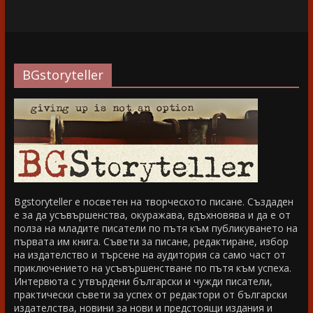
BGstoryteller
Bgstoryteller е посветен на творческото писане. Създаден
е за да усъвършенства, окуражава, вдъхновява и да е от
полза на младите писатели по пътя към публикуването на
първата им книга. Съвети за писане, редактиране, избор
на издателство и търсене на аудитория са само част от
приключението на усъвършенстване по пътя към успеха.
Интервюта с утвърдени български и чужди писатели,
практически съвети за успех от редактори от български
издателства, новини за нови и предстоящи издания и