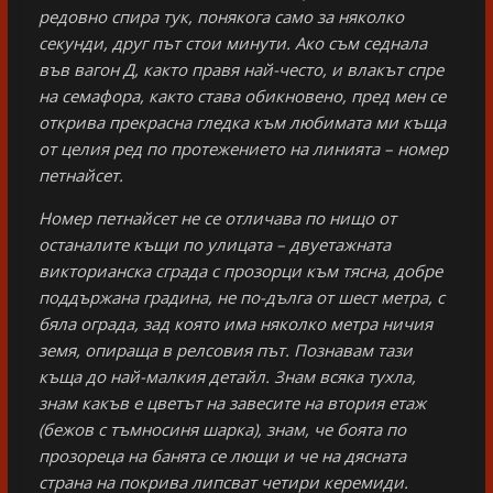
редовно спира тук, понякога само за няколко
секунди, друг път стои минути. Ако съм седнала
във вагон Д, както правя най-често, и влакът спре
на семафора, както става обикновено, пред мен се
открива прекрасна гледка към любимата ми къща
от целия ред по протежението на линията – номер
петнайсет.
Номер петнайсет не се отличава по нищо от
останалите къщи по улицата – двуетажната
викторианска сграда с прозорци към тясна, добре
поддържана градина, не по-дълга от шест метра, с
бяла ограда, зад която има няколко метра ничия
земя, опираща в релсовия път. Познавам тази
къща до най-малкия детайл. Знам всяка тухла,
знам какъв е цветът на завесите на втория етаж
(бежов с тъмносиня шарка), знам, че боята по
прозореца на банята се лющи и че на дясната
страна на покрива липсват четири керемиди.