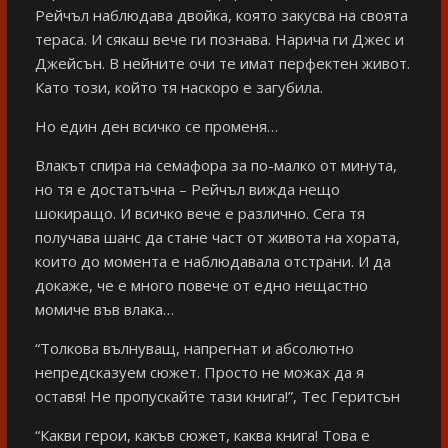
Рейчъл наблюдава двойка, която закусва на своята
тераса. И сякаш вече ги познава. Нарича ги Джес и
Джейсън. В нейните очи те имат перфектен живот.
Като този, който тя наскоро е загубила.
Но един ден всичко се променя…
Влакът спира на семафора за по-малко от минута,
но тя е достатъчна – Рейчъл вижда нещо
шокиращо. И всичко вече е различно. Сега тя
получава шанс да стане част от живота на хората,
които до момента е наблюдавала отстрани. И да
докаже, че е много повече от едно нещастно
момиче във влака…
“Толкова вълнуващ, напрегнат и абсолютно
непредсказуем сюжет. Просто не можах да я
оставя! Не пропускайте тази книга!”, Тес Геритсън
“Какви герои, какъв сюжет, каква книга! Това е