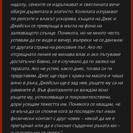
надолу, сенките се издължават и светлината вече
обагря дърветата в златисто. Колелата изтракват
по релсите и влакът ускорява, къщата на Джес и
Джейсън се превръща в мъгла на фона на
залязващото слънце. Понякога, но не много често,
успявам да ги видя и вечер, въпреки че се движим
от другата страна на релсовия път. Ако по
отсрещната линия не минава влак и ако пътуваме
достатъчно бавно, се е случвало да ги засека на
терасата. Ако не успея, както днес, тогава си ги
представям. Джес ще седи с крака на масата и чаша
вино в ръка, Джейсън ще е зад нея, ръцете му са на
раменете й. Във фантазиите си виждам ясно
ръцете му, успокояващи и покровителствени,
дори усещам тежестта им. Понякога се хващам, че
се мъча да си спомня кога за последен път имах
физически контакт с друг човек – някой да ме е
прегърнал или да е стиснал сърдечно ръката ми –
и сърцето ми се свива.”