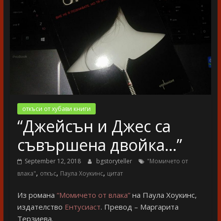
разказ
откъси от хубави книги
“Джейсън и Джес са
съвършена двойка…”
September 12, 2018
bgstoryteller
"Момичето от
,
,
,
влака"
откъс
Паула Хоукинс
цитат
Из романа
“Момичето от влака”
на Паула Хоукинс,
издателство
Ентусиаст
. Превод – Маргарита
Терзиева.