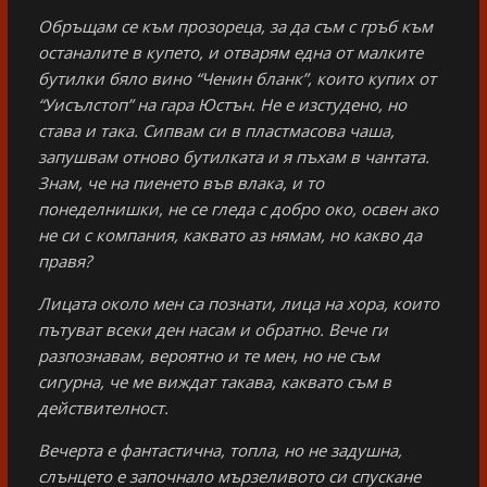
Обръщам се към прозореца, за да съм с гръб към
останалите в купето, и отварям една от малките
бутилки бяло вино “Ченин бланк”, които купих от
“Уисълстоп” на гара Юстън. Не е изстудено, но
става и така. Сипвам си в пластмасова чаша,
запушвам отново бутилката и я пъхам в чантата.
Знам, че на пиенето във влака, и то
понеделнишки, не се гледа с добро око, освен ако
не си с компания, каквато аз нямам, но какво да
правя?
Лицата около мен са познати, лица на хора, които
пътуват всеки ден насам и обратно. Вече ги
разпознавам, вероятно и те мен, но не съм
сигурна, че ме виждат такава, каквато съм в
действителност.
Вечерта е фантастична, топла, но не задушна,
слънцето е започнало мързеливото си спускане