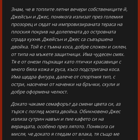
Знам, че в топлите летни вечери собствениците й,
Джейсън и Джес, понякога излизат през големия
прозорец и сядат на импровизираната тераса на
плоския покрив на долепената до островната
сграда кухня. Джейсън и Джес са съвършена
двойка. Той е с тъмна коса, добре сложен и силен,
от типа на мъжете защитници. Има чудесен смях.
Тя е от онези пърхащи като птички красавици с
много бяла кожа и руса, късо подстригана коса.
Има щедра фигура, далече от спортния тип, с
остри, насечени от наченки на бръчки, скули и
добре оформена челюст.
Докато чакаме семафорът да смени цвета си, аз
търся с поглед моята двойка. Обикновено Джес
излиза сутрин навън и пие кафето си на
верандата, особено през лятото. Понякога си
мисля, че докато я гледам от влака, тя също ме