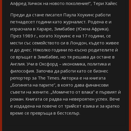
Алфред Хичкок на новото поколение!”, Тери Хайес
Преди да стане писател Паула Хоукинс работи
петнадесет години като журналист. Родена е и
израснала в Хараре, Зимбабве (Южна Африка).
През 1989 г., когато Хоукинс е на 17 години, се
мести със семейството си в Лондон, където живее
и до днес. Няколко години по-късно родителите ѝ
се връщат в Зимбабве, но тя решава да остане в
Англия. Учи в Оксфорд – икономика, политика и
философия. Започва да работи като се бизнес
репортер за The Times. Авторка е на книгата
„Богинята на парите”, в която дава финансови
съвети на жените. „Момичето от влака” е първият ѝ
роман. Книгата се радва на невероятен успех. Вече
е издадена на повече от трийсет езика и за кратко
време се превръща в бестселър.