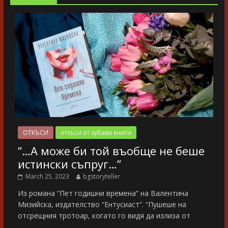
ОТКЪСИ
откъси от хубави книги
“…А може би той въобще не беше
истински съпруг…”
March 25, 2023
bgstoryteller
Из романа “Пет годишни времена” на Валентина
Мизийска, издателство “Ентусиаст”. “Пушеше на
отсрещния тротоар, когато го видя да излиза от