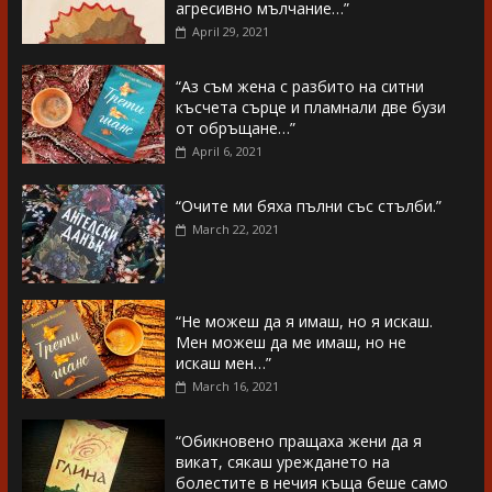
агресивно мълчание…”
April 29, 2021
“Аз съм жена с разбито на ситни
късчета сърце и пламнали две бузи
от обръщане…”
April 6, 2021
“Очите ми бяха пълни със стълби.”
March 22, 2021
“Не можеш да я имаш, но я искаш.
Мен можеш да ме имаш, но не
искаш мен…”
March 16, 2021
“Обикновено пращаха жени да я
викат, сякаш уреждането на
болестите в нечия къща беше само