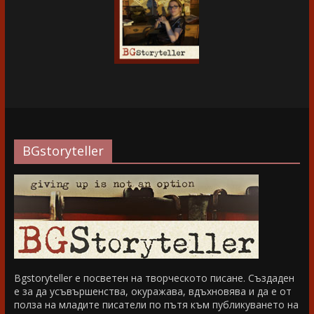
BGstoryteller
Bgstoryteller е посветен на творческото писане. Създаден
е за да усъвършенства, окуражава, вдъхновява и да е от
полза на младите писатели по пътя към публикуването на