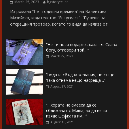
March 25, 2023
bgstoryteller
Из романа “Пет годишни времена” на Валентина
Мизийска, издателство “Ентусиаст”. “Пушеше на
отсрещния тротоар, когато го видя да излиза от
“Не ти нося подарък, каза тя. Слава
богу, отговори той…”
March 22, 2023
“водата сбъдва желания, но също
така отнема нещо насреща…”
August 27, 2021
“…хората не смееха да се
сближават с Миша, за да не ги
изяде шефката им…”
August 16, 2021