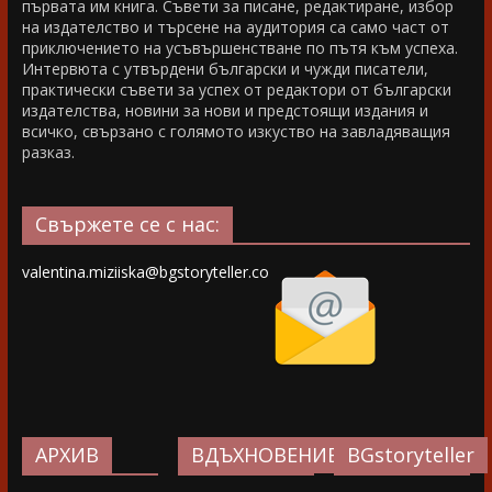
първата им книга. Съвети за писане, редактиране, избор
на издателство и търсене на аудитория са само част от
приключението на усъвършенстване по пътя към успеха.
Интервюта с утвърдени български и чужди писатели,
практически съвети за успех от редактори от български
издателства, новини за нови и предстоящи издания и
всичко, свързано с голямото изкуство на завладяващия
разказ.
Свържете се с нас:
valentina.miziiska@bgstoryteller.co
АРХИВ
ВДЪХНОВЕНИЕ…
BGstoryteller