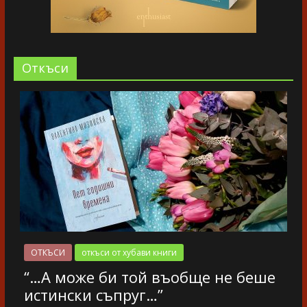
Oткъси
ОТКЪСИ
откъси от хубави книги
“…А може би той въобще не беше
истински съпруг…”