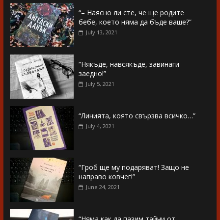
“– Наясно ли сте, че ще родите
бебе, което няма да бъде ваше?”
July 13, 2021
“Някъде, навсякъде, завинаги
заедно!”
July 5, 2021
“Линията, която свързва всичко…”
July 4, 2021
“Гроб ще му подаряват! Защо не
направо ковчег!”
June 24, 2021
“Няма как да пазим тайни от