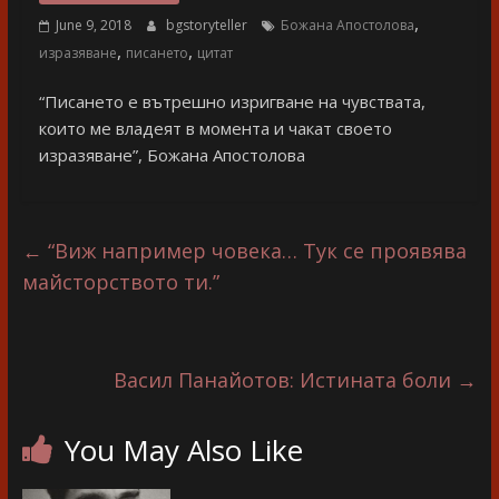
разказ
,
June 9, 2018
bgstoryteller
Божана Апостолова
,
,
изразяване
писането
цитат
“Писането е вътрешно изригване на чувствата,
които ме владеят в момента и чакат своето
изразяване”, Божана Апостолова
←
“Виж например човека… Тук се проявява
майсторството ти.”
Васил Панайотов: Истината боли
→
You May Also Like