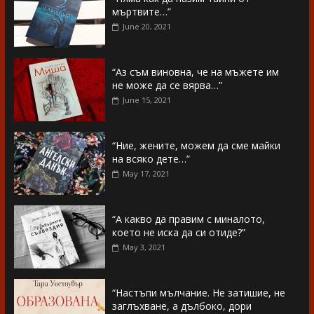
мъртвите…”
June 20, 2021
“Аз съм виновна, че на мъжете им
не може да се вярва…”
June 15, 2021
“Ние, жените, можем да сме майки
на всяко дете…”
May 17, 2021
“А какво да правим с миналото,
което не иска да си отиде?”
May 3, 2021
“Настъпи мълчание. Не затишие, не
заглъхване, а дълбоко, дори