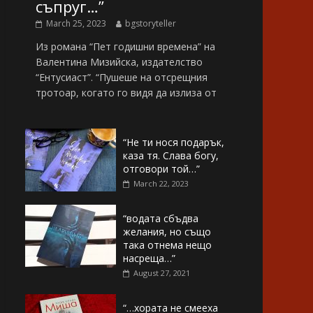
съпруг…”
March 25, 2023
bgstoryteller
Из романа “Пет годишни времена” на
Валентина Мизийска, издателство
“Ентусиаст”. “Пушеше на отсрещния
тротоар, когато го видя да излиза от
“Не ти нося подарък,
каза тя. Слава богу,
отговори той…”
March 22, 2023
“водата сбъдва
желания, но също
така отнема нещо
насреща…”
August 27, 2021
“…хората не смееха