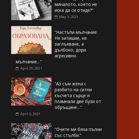
миналото, което не
иска да си отиде?”
May 3, 2021
“Настъпи мълчание.
Не затишие, не
заглъхване, а
дълбоко, дори
агресивно
мълчание…”
April 29, 2021
“Аз съм жена с
разбито на ситни
късчета сърце и
пламнали две бузи от
обръщане…”
April 6, 2021
“Очите ми бяха пълни
със стълби.”