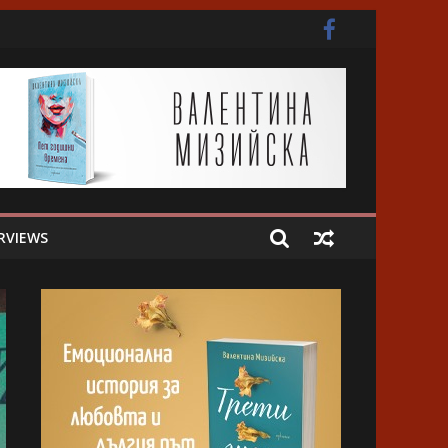
ота
RVIEWS