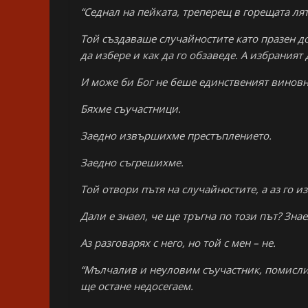
“Седнал на пейката, треперещ в горещата лят
Той създаваше случайностите като празен до
да избере и как да го обзаведе. А избрания
И може би Бог не беше единственият винов
Бяхме съучастници.
Заедно извършихме престъплението.
Заедно съгрешихме.
Той отвори пътя на случайностите, а аз го и
Дали е знаел, че ще тръгна по този път? Знае
Аз разговарях с него, но той с мен – не.
“Мълчалив и неуловим съучастник, помислих 
ще остане недосегаем.