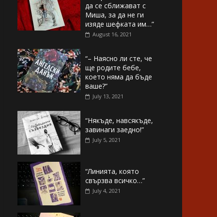
да се сближават с
Миша, за да не ги
изяде шефката им…”
August 16, 2021
“– Наясно ли сте, че
ще родите бебе,
което няма да бъде
ваше?”
July 13, 2021
“Някъде, навсякъде,
завинаги заедно!”
July 5, 2021
“Линията, която
свързва всичко…”
July 4, 2021