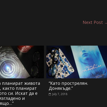
Next Post
а планират живота
“Като прострелян.
а, както планират
Донякъде.”
то си. Искат да е
July 7, 2018
изгладено и
дящо…”