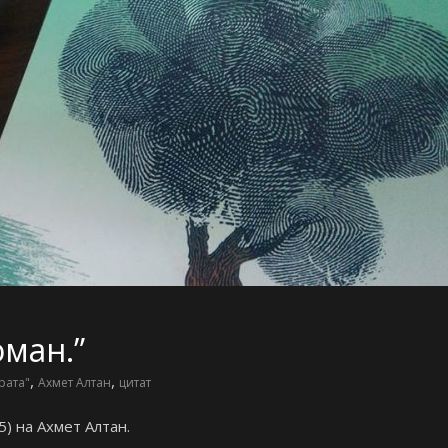
оман.”
,
,
рата"
Ахмет Алтан
цитат
5) на Ахмет Алтан.