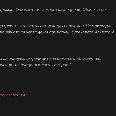
 тромав. Сюжетите ти са много разводнени. Обаче си по-
р грехът – страхотна измислица според мен. Не можем да
, защото си успял да ни притиснеш с греховете. Каквото и
 да определяш границите на романа. Кой, освен теб,
прави грешници всичките си герои.”
торството ти.”