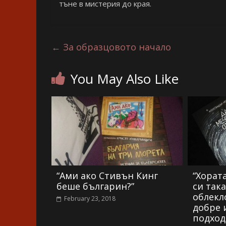
тъне в мистерия до края.
←
За образцовото начало
You May Also Like
“Ами ако Стивън Кинг
“Хорат
беше българин?”
си так
облекло
February 23, 2018
добре 
подхо