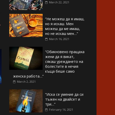
March 22, 2021
“Не можеш да я имаш,
→
но я искаш. Мен
можеш да ме имаш,
но не искаш мен…”
March 16, 2021
“Обикновено пращаха
жени да я викат,
сякаш уреждането на
болестите в нечия
къща беше само
женска работа…”
March 2, 2021
“Иска се умение да си
тъжен на двайсет и
три…”
February 16, 2021