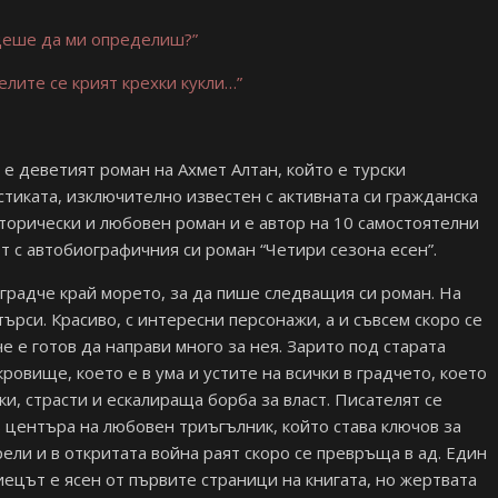
 щеше да ми определиш?”
лите се крият крехки кукли…”
) е деветият роман на Ахмет Алтан, който е турски
тиката, изключително известен с активната си гражданска
торически и любовен роман и е автор на 10 самостоятелни
ют с автобиографичния си роман “Четири сезона есен”.
 градче край морето, за да пише следващия си роман. На
търси. Красиво, с интересни персонажи, а и съвсем скоро се
е е готов да направи много за нея. Зарито под старата
овище, което е в ума и устите на всички в градчето, което
ки, страсти и ескалираща борба за власт. Писателят се
в центъра на любовен триъгълник, който става ключов за
ели и в откритата война раят скоро се превръща в ад. Един
ецът е ясен от първите страници на книгата, но жертвата