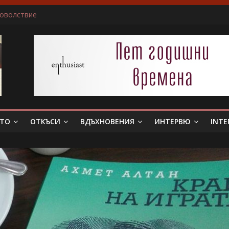
доволствие
ичам да пиша за герои, които еволюират
не беше истински съпруг…”
 тя. Слава богу, отговори той…”
в всяка сцена преживявам силно, както ако ми се случва в жив
ЕТО
ОТКЪСИ
ВДЪХНОВЕНИЯ
ИНТЕРВЮ
INTE