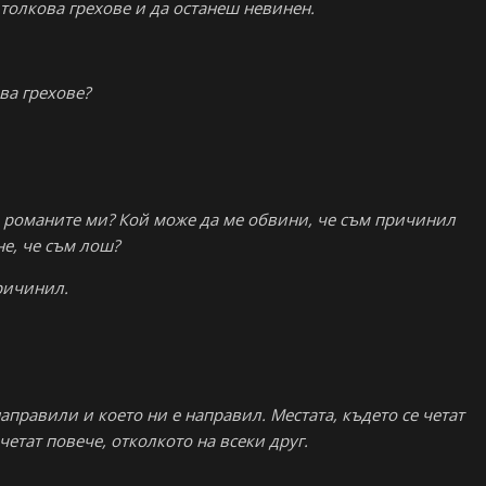
толкова грехове и да останеш невинен.
ва грехове?
в романите ми? Кой може да ме обвини, че съм причинил
не, че съм лош?
ричинил.
аправили и което ни е направил. Местата, където се четат
четат повече, отколкото на всеки друг.