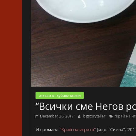
откъси от хубави книги
“Всички сме Негов р
December 26, 2017
bgstoryteller
"Край на иг
Из романа
“Край на играта”
(изд. “Сиела”, 201