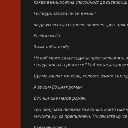
Каква великолепна способност да сътвориш 
Господи, затова ли си велик?
За да успееш да останеш невинен сред толко
Разбирам Го.
Знам тайната Му.
Че кой може да ме съди за престъпленията 
страдания на героите си? Кой може да допус
Ще ме хвалят толкова, колкото злини съм п
А аз съм Божият роман.
Всички сме Негов роман.
Той получава похвала за всичко, което сме н
книгите му, са препълнени. Писанията му се 
Кадърен колега.