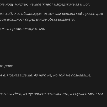
на нощ, мислех, че моя живот изградихме аз и Бог.
м, който аз обзавеждах; всеки сам решава кой празен дом
т дом всъщност определяше обзавеждането.
ник за преживелиците ми.
звървях.
л е. Познаваше ме. Аз него не, но той ме познаваше.
си за Него, аз ще понеса наказанието, а съучастникът ми