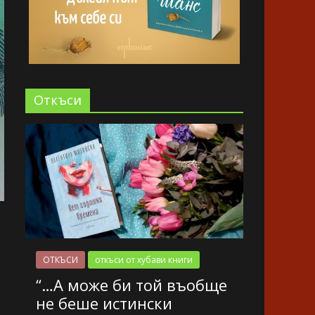
Oткъси
ОТКЪСИ
откъси от хубави книги
“…А може би той въобще
не беше истински