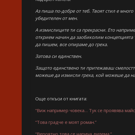
Аз пиша по-добре от теб. Твоят стил е много
убедителен от мен.
А измислиците ти са прекрасни. Ето наприме
открием начин да заобиколим концепцията ти
да пишем, все опираме до греха.
Затова си единствен.
Защото единствено ти притежаваш смелостта
можеше да измисли греха, кой можеше да на
Още откъси от книгата:
“Виж например човека… Тук се проявява майс
“Това градче е моят роман.”
“Вероятно това се нарича дилема.”