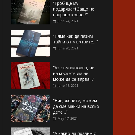
“Гроб ще му
подаряват! Защо не
направо ковчег!”
June 24, 2021
“Няма как да пазим
тайни от мъртвите…”
June 20, 2021
“Аз съм виновна, че
на мъжете им не
може да се вярва…”
June 15, 2021
“Ние, жените, можем
да сме майки на всяко
дете…”
May 17, 2021
“А какво да правим с