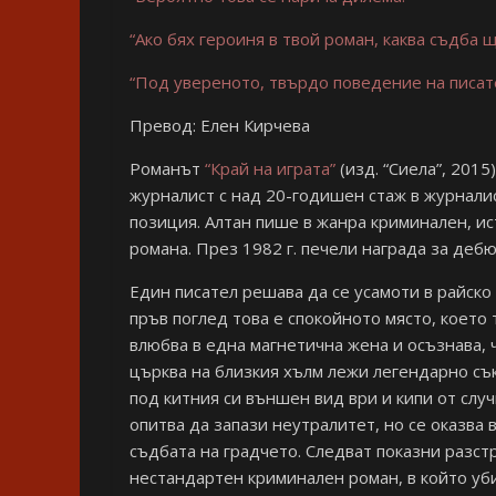
“Ако бях героиня в твой роман, каква съдба
“Под увереното, твърдо поведение на писате
Превод: Елен Кирчева
Романът
“Край на играта”
(изд. “Сиела”, 2015
журналист с над 20-годишен стаж в журналис
позиция. Алтан пише в жанра криминален, ис
романа. През 1982 г. печели награда за деб
Един писател решава да се усамоти в райско
пръв поглед това е спокойното място, което 
влюбва в една магнетична жена и осъзнава, ч
църква на близкия хълм лежи легендарно съкр
под китния си външен вид ври и кипи от случ
опитва да запази неутралитет, но се оказва 
съдбата на градчето. Следват показни разстр
нестандартен криминален роман, в който уби