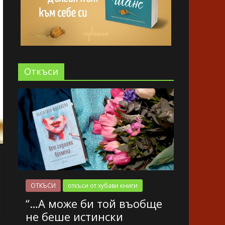
Oткъси
ОТКЪСИ
откъси от хубави книги
“…А може би той въобще
не беше истински