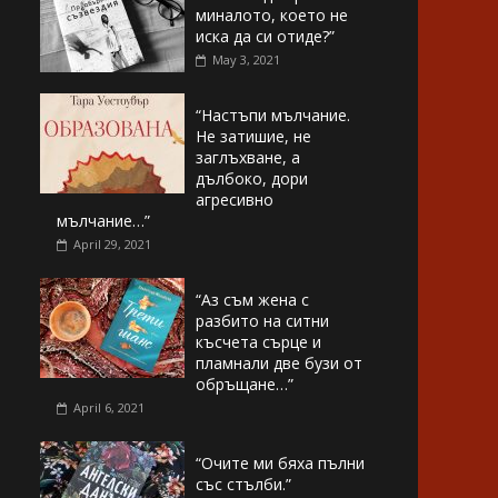
миналото, което не
иска да си отиде?”
May 3, 2021
“Настъпи мълчание.
Не затишие, не
заглъхване, а
дълбоко, дори
агресивно
мълчание…”
April 29, 2021
“Аз съм жена с
разбито на ситни
късчета сърце и
пламнали две бузи от
обръщане…”
April 6, 2021
“Очите ми бяха пълни
със стълби.”