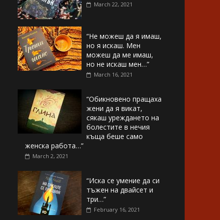
March 22, 2021
“Не можеш да я имаш,
но я искаш. Мен
можеш да ме имаш,
но не искаш мен…”
March 16, 2021
“Обикновено пращаха
жени да я викат,
сякаш уреждането на
болестите в нечия
къща беше само
женска работа…”
March 2, 2021
“Иска се умение да си
тъжен на двайсет и
три…”
February 16, 2021