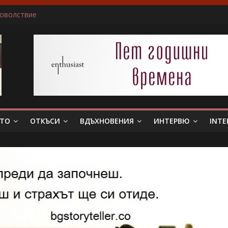
доволствие
ичам да пиша за герои, които еволюират
не беше истински съпруг…”
 тя. Слава богу, отговори той…”
в всяка сцена преживявам силно, както ако ми се случва в жив
ЕТО
ОТКЪСИ
ВДЪХНОВЕНИЯ
ИНТЕРВЮ
INTE