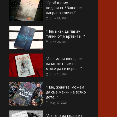
“Гроб ще му
подаряват! Защо не
направо ковчег!”
June 24, 2021
“Няма как да пазим
тайни от мъртвите…”
June 20, 2021
“Аз съм виновна, че
на мъжете им не
може да се вярва…”
June 15, 2021
“Ние, жените, можем
да сме майки на всяко
дете…”
May 17, 2021
“А какво да правим с