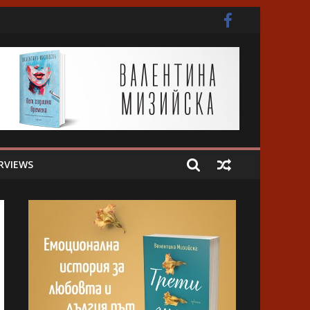
ота
RVIEWS