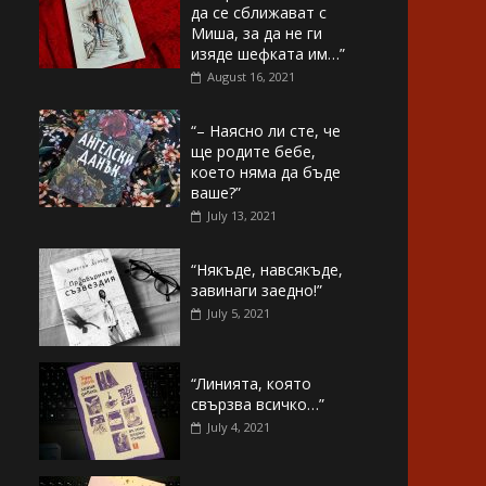
да се сближават с
Миша, за да не ги
изяде шефката им…”
August 16, 2021
“– Наясно ли сте, че
ще родите бебе,
което няма да бъде
ваше?”
July 13, 2021
“Някъде, навсякъде,
завинаги заедно!”
July 5, 2021
“Линията, която
свързва всичко…”
July 4, 2021