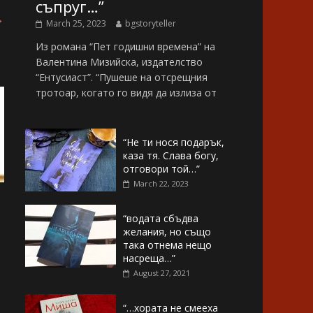
съпруг…”
→
March 25, 2023
bgstoryteller
Из романа “Пет годишни времена” на
Валентина Мизийска, издателство
“Ентусиаст”. “Пушеше на отсрещния
тротоар, когато го видя да излиза от
“Не ти нося подарък,
каза тя. Слава богу,
отговори той…”
March 22, 2023
“водата сбъдва
желания, но също
така отнема нещо
насреща…”
August 27, 2021
“…хората не смееха