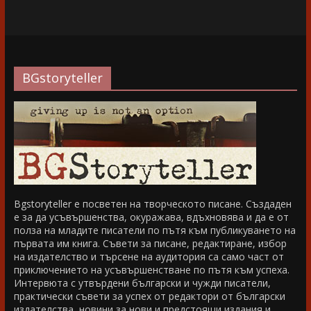
BGstoryteller
Bgstoryteller е посветен на творческото писане. Създаден
е за да усъвършенства, окуражава, вдъхновява и да е от
полза на младите писатели по пътя към публикуването на
първата им книга. Съвети за писане, редактиране, избор
на издателство и търсене на аудитория са само част от
приключението на усъвършенстване по пътя към успеха.
Интервюта с утвърдени български и чужди писатели,
практически съвети за успех от редактори от български
издателства, новини за нови и предстоящи издания и