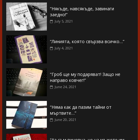
“Някъде, навсякъде, завинаги
заедно!”
July 5, 2021
“Линията, която свързва всичко…”
July 4, 2021
“Гроб ще му подаряват! Защо не
направо ковчег!”
June 24, 2021
“Няма как да пазим тайни от
мъртвите…”
June 20, 2021
“Аз съм виновна, че на мъжете им