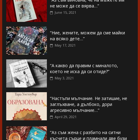
не може да се вярва…”
June 15, 2021
“Ние, жените, можем да сме майки
на всяко дете…”
May 17, 2021
“А какво да правим с миналото,
което не иска да си отиде?”
May 3, 2021
“Настъпи мълчание. Не затишие, не
заглъхване, а дълбоко, дори
агресивно мълчание…”
April 29, 2021
“Аз съм жена с разбито на ситни
късчета сърце и пламнали две бузи