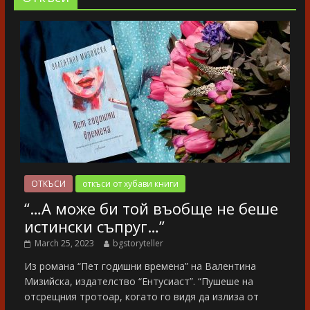
ОТКЪСИ
откъси от хубави книги
“…А може би той въобще не беше
истински съпруг…”
March 25, 2023
bgstoryteller
Из романа “Пет годишни времена” на Валентина
Мизийска, издателство “Ентусиаст”. “Пушеше на
отсрещния тротоар, когато го видя да излиза от