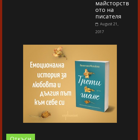
майсторств
ото на
писателя
August 21,
2017
Oткъси