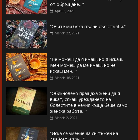
от обръщане…”
April 6, 2021
“Очите ми бяха пълни със стълби.”
March 22, 2021
“Не можеш да я имаш, но я искаш.
Мен можеш да ме имаш, но не
искаш мен…”
March 16, 2021
“Обикновено пращаха жени да я
викат, сякаш уреждането на
болестите в нечия къща беше само
женска работа…”
March 2, 2021
“Иска се умение да си тъжен на
двайсет и три…”