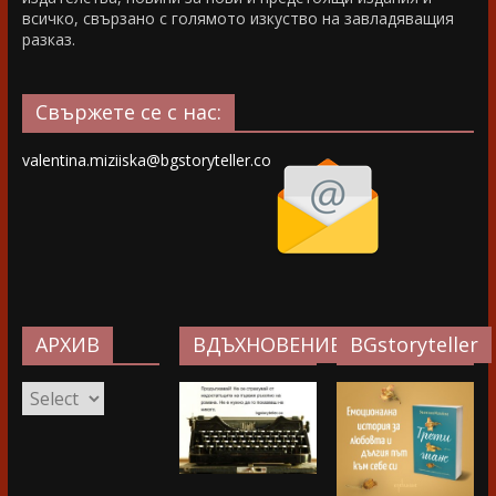
всичко, свързано с голямото изкуство на завладяващия
разказ.
Свържете се с нас:
valentina.miziiska@bgstoryteller.co
АРХИВ
ВДЪХНОВЕНИЕ…
BGstoryteller
АРХИВ