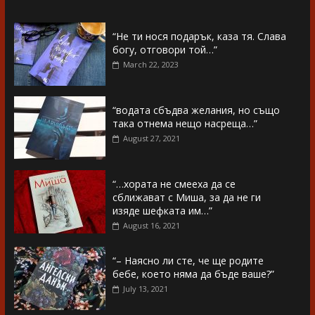
“Не ти нося подарък, каза тя. Слава
богу, отговори той…”
March 22, 2023
“водата сбъдва желания, но също
така отнема нещо насреща…”
August 27, 2021
“…хората не смееха да се
сближават с Миша, за да не ги
изяде шефката им…”
August 16, 2021
“– Наясно ли сте, че ще родите
бебе, което няма да бъде ваше?”
July 13, 2021