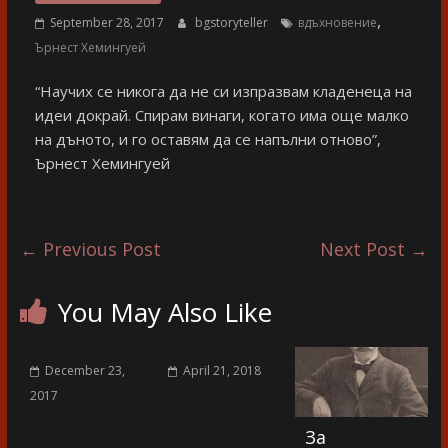
разказ
,
September 28, 2017
bgstoryteller
вдъхновение
Ърнест Хемингуей
“Научих се никога да не си изпразвам кладенеца на
идеи докрай. Спирам винаги, когато има още малко
на дъното, и го оставям да се напълни отново”,
Ърнест Хемингуей
←
Previous Post
Next Post
→
You May Also Like
December 23,
April 21, 2018
2017
За