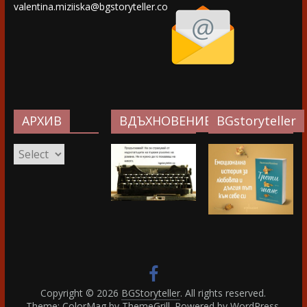
valentina.miziiska@bgstoryteller.co
АРХИВ
ВДЪХНОВЕНИЕ…
BGstoryteller
АРХИВ
Copyright © 2026
BGStoryteller
. All rights reserved.
Theme: ColorMag by
ThemeGrill
. Powered by
WordPress
.