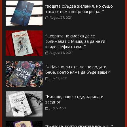
“водата сбъдва желания, но също
така отнема нещо насреща…”
August 27, 2021
“…хората не смееха да се
сближават с Миша, за да не ги
изяде шефката им…”
August 16, 2021
“– Наясно ли сте, че ще родите
бебе, което няма да бъде ваше?”
July 13, 2021
“Някъде, навсякъде, завинаги
заедно!”
July 5, 2021
“Линията, която свързва всичко…”