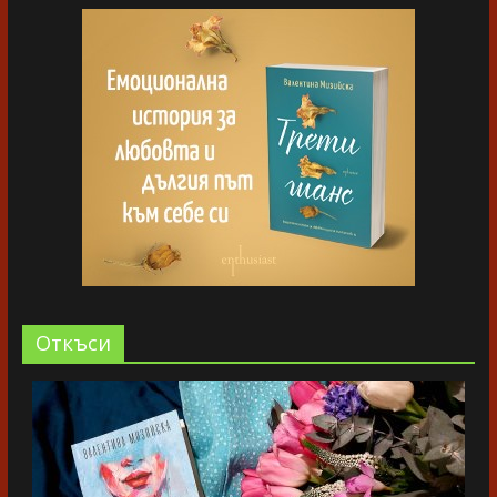
Oткъси