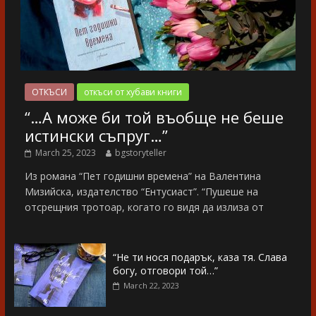
ОТКЪСИ
откъси от хубави книги
“…А може би той въобще не беше
истински съпруг…”
March 25, 2023
bgstoryteller
Из романа “Пет годишни времена” на Валентина
Мизийска, издателство “Ентусиаст”. “Пушеше на
отсрещния тротоар, когато го видя да излиза от
“Не ти нося подарък, каза тя. Слава
богу, отговори той…”
March 22, 2023