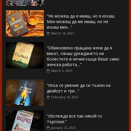
“Не можеш да я имаш, но я искаш.
Мен можеш да ме имаш, но не
искаш мен…”
March 16, 2021
“Обикновено пращаха жени да я
викат, сякаш уреждането на
болестите в нечия къща беше само
женска работа…”
March 2, 2021
“Иска се умение да си тъжен на
двайсет и три…”
February 16, 2021
“Изглежда все пак някой го
търсеше.”
January 12, 2021