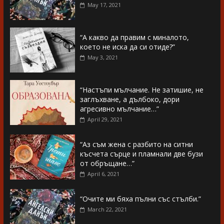
May 17, 2021
“А какво да правим с миналото,
което не иска да си отиде?”
May 3, 2021
“Настъпи мълчание. Не затишие, не
заглъхване, а дълбоко, дори
агресивно мълчание…”
April 29, 2021
“Аз съм жена с разбито на ситни
късчета сърце и пламнали две бузи
от обръщане…”
April 6, 2021
“Очите ми бяха пълни със стълби.”
March 22, 2021