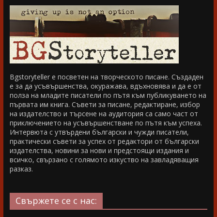
Bgstoryteller е посветен на творческото писане. Създаден
е за да усъвършенства, окуражава, вдъхновява и да е от
полза на младите писатели по пътя към публикуването на
първата им книга. Съвети за писане, редактиране, избор
на издателство и търсене на аудитория са само част от
приключението на усъвършенстване по пътя към успеха.
Интервюта с утвърдени български и чужди писатели,
практически съвети за успех от редактори от български
издателства, новини за нови и предстоящи издания и
всичко, свързано с голямото изкуство на завладяващия
разказ.
Свържете се с нас: