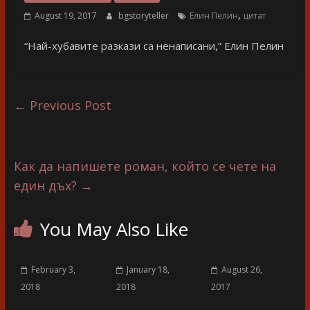
разказ
,
August 19, 2017
bgstoryteller
Елин Пелин
цитат
“Най-хубавите разкази са ненаписани,” Елин Пелин
←
Previous Post
Как да напишете роман, който се чете на
един дъх?
→
You May Also Like
February 3,
January 18,
August 26,
2018
2018
2017