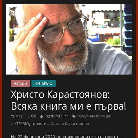
разказ
Автори
ИНТЕРВЮ
Христо Карастоянов:
Всяка книга ми е първа!
,
May 3, 2020
bgstoryteller
"Кукувича прежда"
,
,
ИНТЕРВЮ
трилогия
Христо Карастоянов
На 22 февруари 2020 по книжарниците за втори път