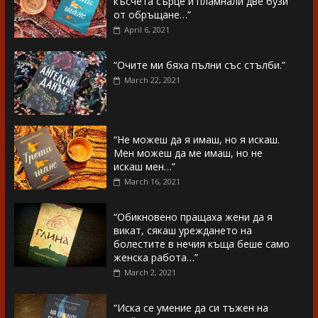
късчета сърце и пламнали две бузи
от обръщане…”
April 6, 2021
“Очите ми бяха пълни със стълби.”
March 22, 2021
“Не можеш да я имаш, но я искаш.
Мен можеш да ме имаш, но не
искаш мен…”
March 16, 2021
“Обикновено пращаха жени да я
викат, сякаш уреждането на
болестите в нечия къща беше само
женска работа…”
March 2, 2021
“Иска се умение да си тъжен на