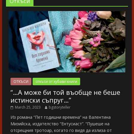
Oткъси
ОТКЪСИ
откъси от хубави книги
“…А може би той въобще не беше
истински съпруг…”
March 25, 2023
bgstoryteller
Из романа “Пет годишни времена” на Валентина
Мизийска, издателство “Ентусиаст”. “Пушеше на
отсрещния тротоар, когато го видя да излиза от