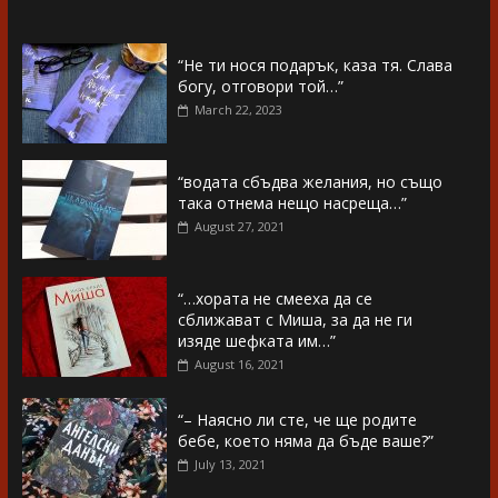
“Не ти нося подарък, каза тя. Слава
богу, отговори той…”
March 22, 2023
“водата сбъдва желания, но също
така отнема нещо насреща…”
August 27, 2021
“…хората не смееха да се
сближават с Миша, за да не ги
изяде шефката им…”
August 16, 2021
“– Наясно ли сте, че ще родите
бебе, което няма да бъде ваше?”
July 13, 2021