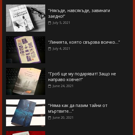
“Някъде, навсякъде, завинаги
заедно!”
July 5, 2021
“Линията, която свързва всичко…”
July 4, 2021
“Гроб ще му подаряват! Защо не
направо ковчег!”
June 24, 2021
“Няма как да пазим тайни от
мъртвите…”
June 20, 2021