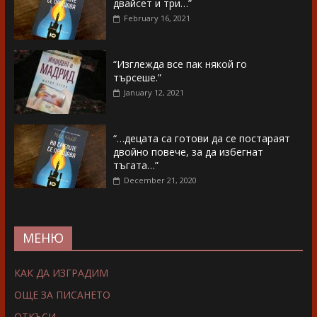
двайсет и три…”
February 16, 2021
“Изглежда все пак някой го
търсеше.”
January 12, 2021
“…децата са готови да се постараят
двойно повече, за да избегнат
тъгата…”
December 21, 2020
МЕНЮ
КАК ДА ИЗГРАДИМ
ОЩЕ ЗА ПИСАНЕТО
ОТКЪСИ