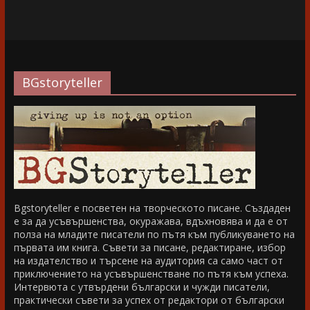
BGstoryteller
Bgstoryteller е посветен на творческото писане. Създаден
е за да усъвършенства, окуражава, вдъхновява и да е от
полза на младите писатели по пътя към публикуването на
първата им книга. Съвети за писане, редактиране, избор
на издателство и търсене на аудитория са само част от
приключението на усъвършенстване по пътя към успеха.
Интервюта с утвърдени български и чужди писатели,
практически съвети за успех от редактори от български