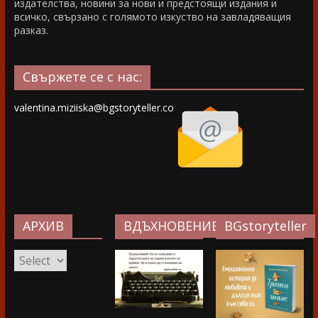
издателства, новини за нови и предстоящи издания и
всичко, свързано с голямото изкуство на завладяващия
разказ.
Свържете се с нас:
valentina.miziiska@bgstoryteller.co
АРХИВ
ВДЪХНОВЕНИЕ…
BGstoryteller
АРХИВ