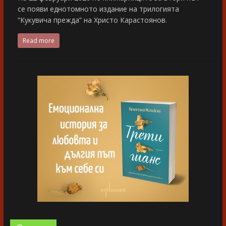
се появи еднотомното издание на трилогията
“Кукувича прежда” на Христо Карастоянов.
Read more