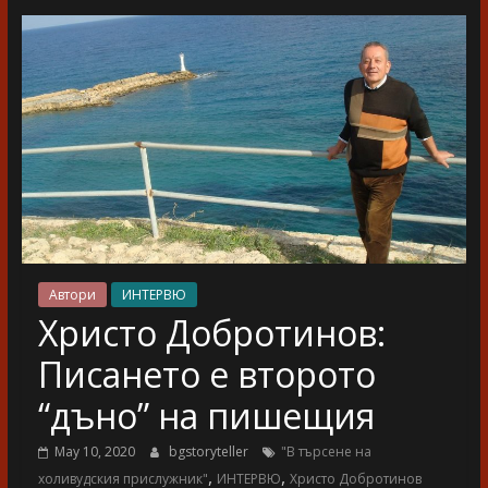
разказ
Автори
ИНТЕРВЮ
Христо Добротинов:
Писането е второто
“дъно” на пишещия
May 10, 2020
bgstoryteller
"В търсене на
,
,
холивудския прислужник"
ИНТЕРВЮ
Христо Добротинов