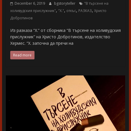
December 6, 2019
bgstoryteller
"В търсене на
,
,
,
,
холивудския прислужник"
"Х."
откъс
РАЗКАЗ
Христо
Добротинов
Из разказа “Х.” от сборника “В търсене на холивудския
прислужник” на Христо Добротинов, издателство
Хермес. “Х. започна да пречи на
Read more