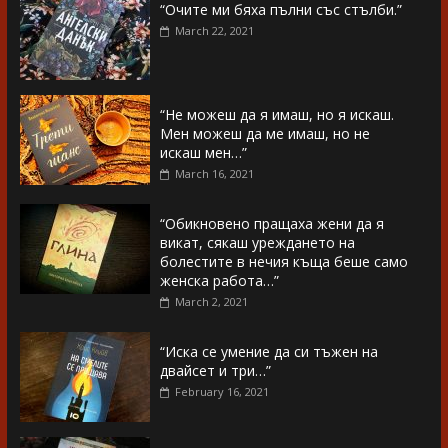
“Очите ми бяха пълни със стълби.”
March 22, 2021
“Не можеш да я имаш, но я искаш.
Мен можеш да ме имаш, но не
искаш мен…”
March 16, 2021
“Обикновено пращаха жени да я
викат, сякаш уреждането на
болестите в нечия къща беше само
женска работа…”
March 2, 2021
“Иска се умение да си тъжен на
двайсет и три…”
February 16, 2021