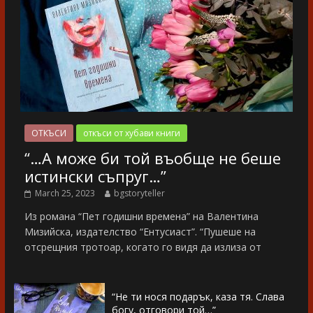
ОТКЪСИ
откъси от хубави книги
“…А може би той въобще не беше
истински съпруг…”
March 25, 2023
bgstoryteller
Из романа “Пет годишни времена” на Валентина
Мизийска, издателство “Ентусиаст”. “Пушеше на
отсрещния тротоар, когато го видя да излиза от
“Не ти нося подарък, каза тя. Слава
богу, отговори той…”