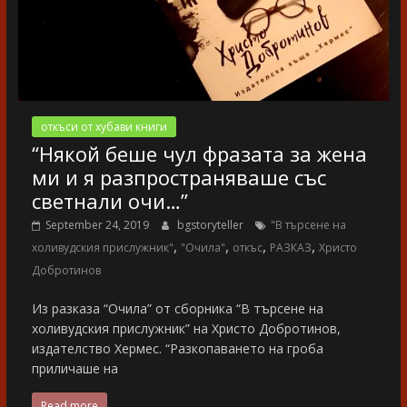
откъси от хубави книги
“Някой беше чул фразата за жена
ми и я разпространяваше със
светнали очи…”
September 24, 2019
bgstoryteller
"В търсене на
,
,
,
,
холивудския прислужник"
"Очила"
откъс
РАЗКАЗ
Христо
Добротинов
Из разказа “Очила” от сборника “В търсене на
холивудския прислужник” на Христо Добротинов,
издателство Хермес. “Разкопаването на гроба
приличаше на
Read more