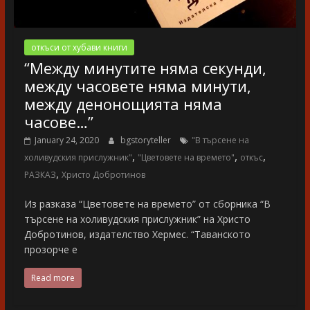
откъси от хубави книги
“Между минутите няма секунди,
между часовете няма минути,
между денонощията няма
часове…”
January 24, 2020
bgstoryteller
"В търсене на
,
,
,
холивудския прислужник"
"Цветовете на времето"
откъс
,
РАЗКАЗ
Христо Добротинов
Из разказа “Цветовете на времето” от сборника “В
търсене на холивудския прислужник” на Христо
Добротинов, издателство Хермес. “Таванското
прозорче е
Read more