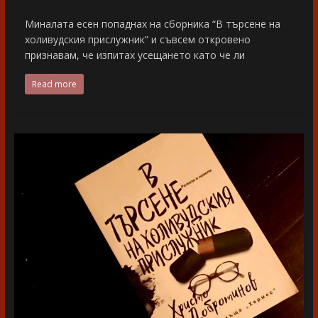
Миналата есен попаднах на сборника “В търсене на
холивудския прислужник” и съвсем откровено
признавам, че изпитах усещането като че ли
Read more