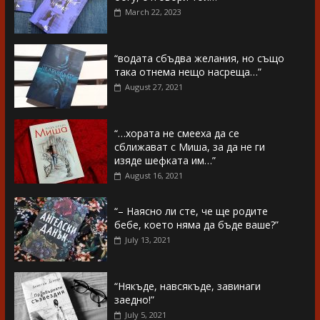
March 22, 2023
“водата сбъдва желания, но също
така отнема нещо насреща…”
August 27, 2021
“…хората не смееха да се
сближават с Миша, за да не ги
изяде шефката им…”
August 16, 2021
“– Наясно ли сте, че ще родите
бебе, което няма да бъде ваше?”
July 13, 2021
“Някъде, навсякъде, завинаги
заедно!”
July 5, 2021