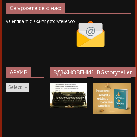
Свържете се с нас:
valentina.miziiska@bgstoryteller.co
АРХИВ
ВДЪХНОВЕНИЕ…
BGstoryteller
АРХИВ