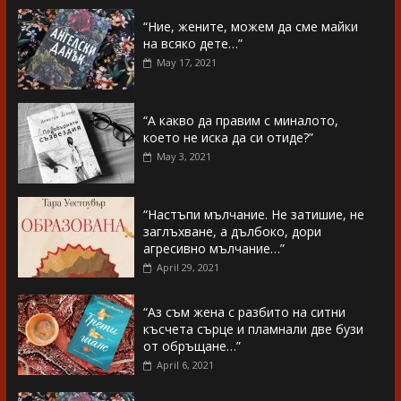
“Ние, жените, можем да сме майки
на всяко дете…”
May 17, 2021
“А какво да правим с миналото,
което не иска да си отиде?”
May 3, 2021
“Настъпи мълчание. Не затишие, не
заглъхване, а дълбоко, дори
агресивно мълчание…”
April 29, 2021
“Аз съм жена с разбито на ситни
късчета сърце и пламнали две бузи
от обръщане…”
April 6, 2021