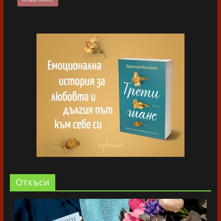
Oткъси