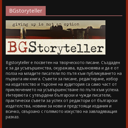
BGstoryteller
Bgstoryteller е посветен на творческото писане. Създаден
е за да усъвършенства, окуражава, вдъхновява и да е от
полза на младите писатели по пътя към публикуването на
първата им книга. Съвети за писане, редактиране, избор
на издателство и търсене на аудитория са само част от
приключението на усъвършенстване по пътя към успеха.
Интервюта с утвърдени български и чужди писатели,
практически съвети за успех от редактори от български
издателства, новини за нови и предстоящи издания и
всичко, свързано с голямото изкуство на завладяващия
разказ.