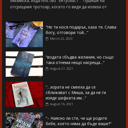
Мизийска, издателство “Ентусиаст”. “Пушеше на
отсрещния тротоар, когато го видя да излиза от
“Не ти нося подарък, каза тя. Слава
богу, отговори той…”
March 22, 2023
“водата сбъдва желания, но също
така отнема нещо насреща…”
August 27, 2021
“…хората не смееха да се
сближават с Миша, за да не ги
изяде шефката им…”
August 16, 2021
“– Наясно ли сте, че ще родите
бебе, което няма да бъде ваше?”