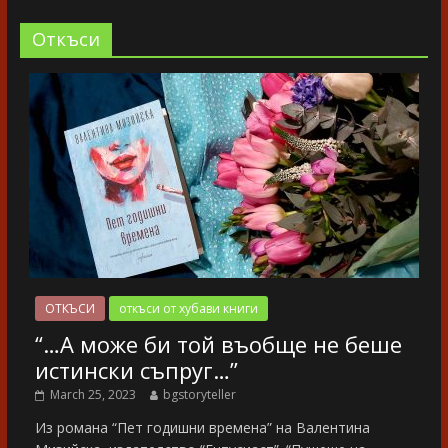
Oткъси
ОТКЪСИ
откъси от хубави книги
“…А може би той въобще не беше
истински съпруг…”
March 25, 2023
bgstoryteller
Из романа “Пет годишни времена” на Валентина