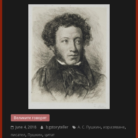
разказ
Великите говорят
,
,
June 4, 2018
bgstoryteller
А. С. Пушкин
изразяване
,
,
писател
Пушкин
цитат