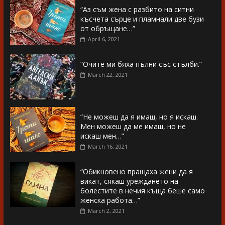
“Аз съм жена с разбито на ситни
късчета сърце и пламнали две бузи
от обръщане…”
April 6, 2021
“Очите ми бяха пълни със стълби.”
March 22, 2021
“Не можеш да я имаш, но я искаш.
Мен можеш да ме имаш, но не
искаш мен…”
March 16, 2021
“Обикновено пращаха жени да я
викат, сякаш уреждането на
болестите в нечия къща беше само
женска работа…”
March 2, 2021