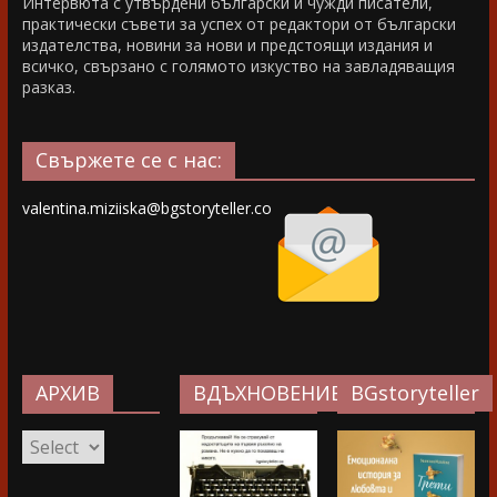
Интервюта с утвърдени български и чужди писатели,
практически съвети за успех от редактори от български
издателства, новини за нови и предстоящи издания и
всичко, свързано с голямото изкуство на завладяващия
разказ.
Свържете се с нас:
valentina.miziiska@bgstoryteller.co
АРХИВ
ВДЪХНОВЕНИЕ…
BGstoryteller
АРХИВ