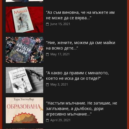
“Аз съм виновна, че на мъжете им
не може да се вярва…”
June 15, 2021
“Ние, жените, можем да сме майки
на всяко дете…”
May 17, 2021
“А какво да правим с миналото,
което не иска да си отиде?”
May 3, 2021
“Настъпи мълчание. Не затишие, не
заглъхване, а дълбоко, дори
агресивно мълчание…”
April 29, 2021