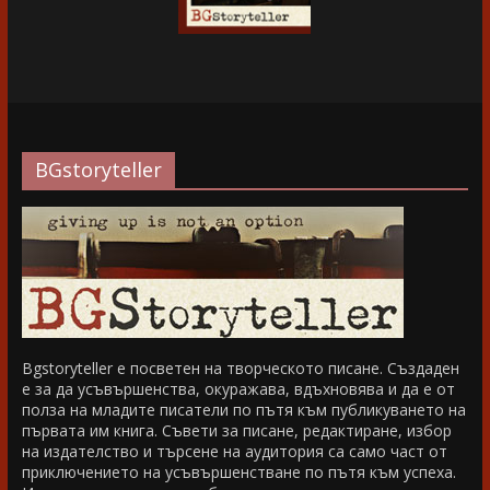
BGstoryteller
Bgstoryteller е посветен на творческото писане. Създаден
е за да усъвършенства, окуражава, вдъхновява и да е от
полза на младите писатели по пътя към публикуването на
първата им книга. Съвети за писане, редактиране, избор
на издателство и търсене на аудитория са само част от
приключението на усъвършенстване по пътя към успеха.