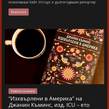
пожелаваш! Кейт Уотърс е дългогодишен репортер
Read more
Ревюта на книги
“Изхвърлени в Америка” на
Джанин Къминс, изд. ICU – ето