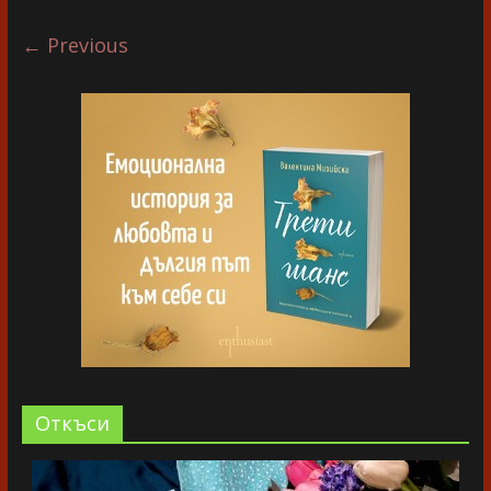
← Previous
Oткъси