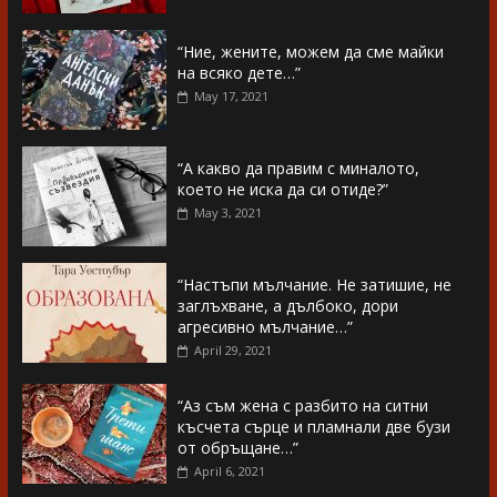
“Ние, жените, можем да сме майки
на всяко дете…”
May 17, 2021
“А какво да правим с миналото,
което не иска да си отиде?”
May 3, 2021
“Настъпи мълчание. Не затишие, не
заглъхване, а дълбоко, дори
агресивно мълчание…”
April 29, 2021
“Аз съм жена с разбито на ситни
късчета сърце и пламнали две бузи
от обръщане…”
April 6, 2021