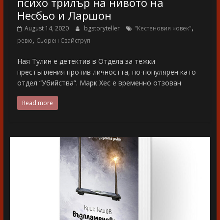
психо трилър на нивото на
Несбьо и Ларшон
,
August 14, 2020
bgstoryteller
"Кестеновия човек"
,
ревю
Сьорен Свайструп
Ная Тулин е детектив в Отдела за тежки
престъпления против личността, по-популярен като
отдел “Убийства”. Марк Хес е временно отзован
Read more