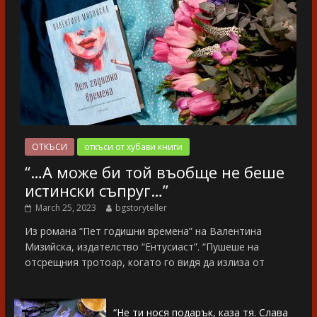
ОТКЪСИ
откъси от хубави книги
“…А може би той въобще не беше
истински съпруг…”
March 25, 2023
bgstoryteller
Из романа “Пет годишни времена” на Валентина
Мизийска, издателство “Ентусиаст”. “Пушеше на
отсрещния тротоар, когато го видя да излиза от
“Не ти нося подарък, каза тя. Слава