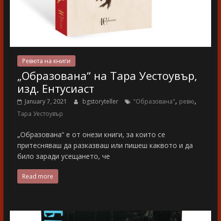
Ревюта на книги
„Образована“ на Тара Уестоувър,
изд. Ентусиаст
,
,
January 7, 2021
bgstoryteller
"Образована"
ревю
Тара Уестоувър
„Образована“ е от онези книги, за които се
притесняваш да разказваш или пишеш каквото и да
било заради усещането, че
Read more