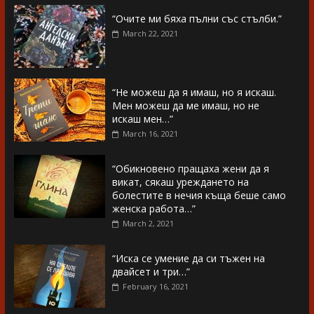
“Очите ми бяха пълни със стълби.”
March 22, 2021
“Не можеш да я имаш, но я искаш.
Мен можеш да ме имаш, но не
искаш мен…”
March 16, 2021
“Обикновено пращаха жени да я
викат, сякаш уреждането на
болестите в нечия къща беше само
женска работа…”
March 2, 2021
“Иска се умение да си тъжен на
двайсет и три…”
February 16, 2021