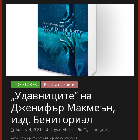
разказ
TOP STORIES
Ревюта на книги
„Удавниците“ на
Дженифър Макмеън,
изд. Бениториал
,
August 4, 2021
bgstoryteller
"Удавниците"
,
,
Дженифър Макмеън
ревю
роман