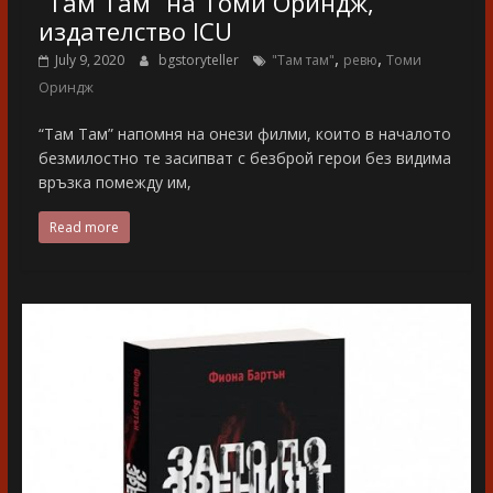
“Там Там” на Томи Ориндж,
издателство ICU
,
,
July 9, 2020
bgstoryteller
"Там там"
ревю
Томи
Ориндж
“Там Там” напомня на онези филми, които в началото
безмилостно те засипват с безброй герои без видима
връзка помежду им,
Read more