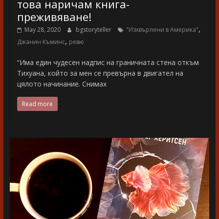
това наричам книга-
преживяване!
,
May 28, 2020
bgstoryteller
"Изхвърлени в Америка"
,
Джанин Къминс
ревю
“Има един чудесен надпис на граничната стена откъм
Тихуана, който за мен се превърна в двигател на
цялото начинание. Снимах
Read more