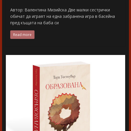
Автор: Валентина Мизийска Две малки сестрички
обичат да играят на една забранена игра в басейна
пред къщата на баба си
Read more