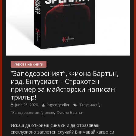
Ревюта на книги
“Заподозреният”, Фиона Бартън,
изд. Ентусиаст – Страхотен
пример за майсторски написан
трилър!
,
June 25, 2020
bgstoryteller
"Ентусиаст"
,
,
"Заподозреният"
ревю
Фиона Бартън
Искаш да откриеш сина си и да отразяваш
ексклузивно заплетен случай? Внимавай какво си