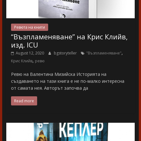
Ревюта на книги
“Възпламеняване” на Крис Клийв,
изд. ICU
,
August 12, 2020
bgstoryteller
"Възпламеняване"
,
Крис Клийв
ревю
Ревю на Валентина Мизийска Историята на
създаването на тази книга е не по-малко интересна
от самата нея. Авторът започва да
Read more