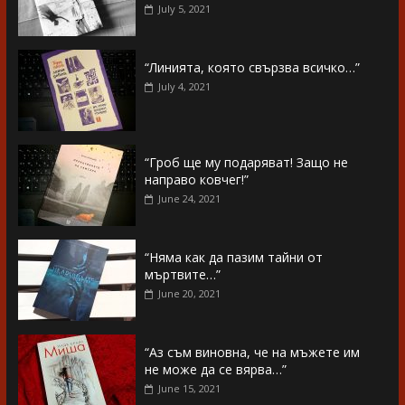
July 5, 2021
“Линията, която свързва всичко…”
July 4, 2021
“Гроб ще му подаряват! Защо не
направо ковчег!”
June 24, 2021
“Няма как да пазим тайни от
мъртвите…”
June 20, 2021
“Аз съм виновна, че на мъжете им
не може да се вярва…”
June 15, 2021