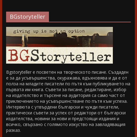
BGstoryteller
Bgstoryteller е посветен на творческото писане. Създаден
е за да усъвършенства, окуражава, вдъхновява и да е от
полза на младите писатели по пътя към публикуването на
първата им книга. Съвети за писане, редактиране, избор
на издателство и търсене на аудитория са само част от
приключението на усъвършенстване по пътя към успеха.
Интервюта с утвърдени български и чужди писатели,
практически съвети за успех от редактори от български
издателства, новини за нови и предстоящи издания и
всичко, свързано с голямото изкуство на завладяващия
разказ.