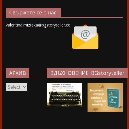
Свържете се с нас:
valentina.miziiska@bgstoryteller.co
АРХИВ
ВДЪХНОВЕНИЕ…
BGstoryteller
АРХИВ