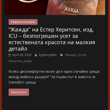
Ревюта на книги
“Жажда” на Естер Херитсен, изд.
ICU – безпогрешен усет за
естествената красота на малкия
детайл
,
April 28, 2020
bgstoryteller
"Жажда"
Естер
,
Херитсен
ревю
Колко дискомфортна може да е една случайна среща
между майка и дъщеря? “За първи път в живота си
Елизабет среща
Read more