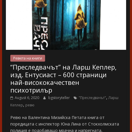
Ревюта на книги
“Преследвачът” на Ларш Кеплер,
изд. Ентусиаст – 600 страници
най-висококачествен
психотрилър
,
August 6, 2020
bgstoryteller
"Преследвачът"
Ларш
,
Кеплер
ревю
Ревю на Валентина Мизийска Петата книга от
поредицата с инспектор Юна Лина от Стокхолмската
полиция е подобаващо мрачна и напрегната,