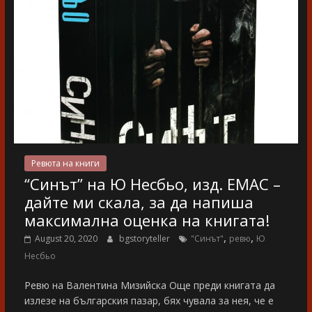
Ревюта на книги
“Синът” на Ю Несбьо, изд. ЕМАС –
дайте ми скала, за да напиша
максимална оценка на книгата!
,
,
August 20, 2020
bgstoryteller
"Синът"
ревю
Ю
Несбьо
Ревю на Валентина Мизийска Още преди книгата да
излезе на българския пазар, бях чувала за нея, че е