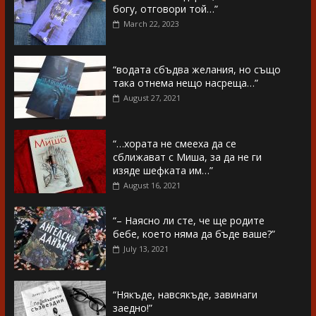
богу, отговори той…”
March 22, 2023
“водата сбъдва желания, но също
така отнема нещо насреща…”
August 27, 2021
“…хората не смееха да се
сближават с Миша, за да не ги
изяде шефката им…”
August 16, 2021
“– Наясно ли сте, че ще родите
бебе, което няма да бъде ваше?”
July 13, 2021
“Някъде, навсякъде, завинаги
заедно!”