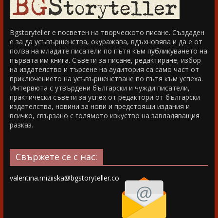
Bgstoryteller е посветен на творческото писане. Създаден
е за да усъвършенства, окуражава, вдъхновява и да е от
полза на младите писатели по пътя към публикуването на
първата им книга. Съвети за писане, редактиране, избор
на издателство и търсене на аудитория са само част от
приключението на усъвършенстване по пътя към успеха.
Интервюта с утвърдени български и чужди писатели,
практически съвети за успех от редактори от български
издателства, новини за нови и предстоящи издания и
всичко, свързано с голямото изкуство на завладяващия
разказ.
Свържете се с нас:
valentina.miziiska@bgstoryteller.co