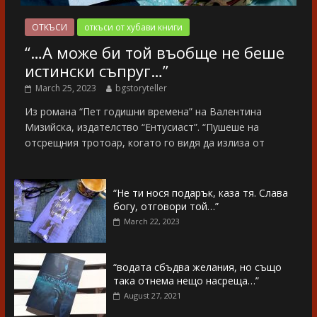
ОТКЪСИ
откъси от хубави книги
“…А може би той въобще не беше
истински съпруг…”
March 25, 2023
bgstoryteller
Из романа “Пет годишни времена” на Валентина
Мизийска, издателство “Ентусиаст”. “Пушеше на
отсрещния тротоар, когато го видя да излиза от
“Не ти нося подарък, каза тя. Слава
богу, отговори той…”
March 22, 2023
“водата сбъдва желания, но също
така отнема нещо насреща…”
August 27, 2021