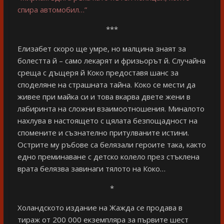
спира автомобил…”
***
Елизабет скоро ще умре, но малцина знаят за
болестта й – само лекарят и фризьорът й. Случайна
среща с дъщеря й Коко предоставя шанс за
споделяне на страшната тайна. Коко се мести да
живее при майка си и това вкарва двете жени в
лабиринта на сложни взаимоотношения. Миналото
нахлува в настоящето с цялата безпощадност на
спомените и съзнателно притулваните истини.
Острите му ръбове са белязали героите така, както
едно преминаване с детско колело през стъклена
врата белязва завинаги тялото на Коко…
*
Холандското издание на Жажда се продава в
тираж от 200 000 екземпляра за първите шест