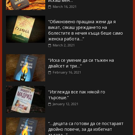
искаш мен…”
March 16, 2021
“Обикновено пращаха жени да я
викат, сякаш уреждането на
болестите в нечия къща беше само
женска работа…”
March 2, 2021
“Иска се умение да си тъжен на
двайсет и три…”
February 16, 2021
“Изглежда все пак някой го
търсеше.”
January 12, 2021
“…децата са готови да се постараят
двойно повече, за да избегнат
тъгата…”