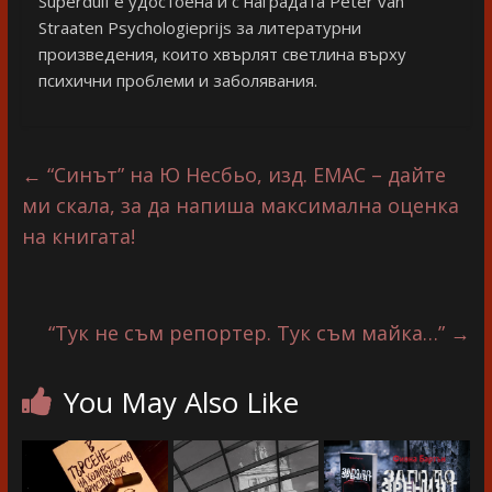
Superduif е удостоена и с наградата Peter van
Straaten Psychologieprijs за литературни
произведения, които хвърлят светлина върху
психични проблеми и заболявания.
←
“Синът” на Ю Несбьо, изд. ЕМАС – дайте
ми скала, за да напиша максимална оценка
на книгата!
“Тук не съм репортер. Тук съм майка…”
→
You May Also Like