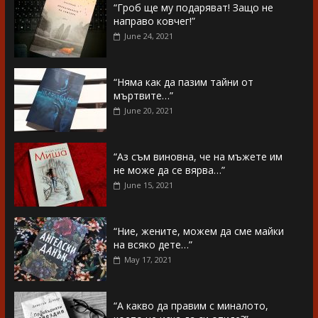
“Гроб ще му подаряват! Защо не
направо ковчег!”
June 24, 2021
“Няма как да пазим тайни от
мъртвите…”
June 20, 2021
“Аз съм виновна, че на мъжете им
не може да се вярва…”
June 15, 2021
“Ние, жените, можем да сме майки
на всяко дете…”
May 17, 2021
“А какво да правим с миналото,