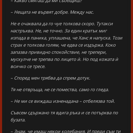
– Какво смяташ да ми съобщиш?
– Нещата не вървят добре. Между нас.
Не е очаквала да го чуе толкова скоро. Тутакси
настръхва. Не, не точно. За един кратък миг
изпада в паника, уплашена, че Ханс я напуска. Този
страх е толкова голям, че едва се издържа. Коко
запазва привидно спокойствие, не трепери,
мускулче не трепва по лицето ѝ. Но под кожата ѝ
всичко се тресе.
– Според мен трябва да спрем дотук.
Тя не отвръща, не се помества, само го гледа.
– Не ми се виждаш изненадана – отбелязва той.
Съвсем сдържано тя вдига ръка и се потърква по
бузата.
– Знам, че имаш някои колебания. И преди съм ти