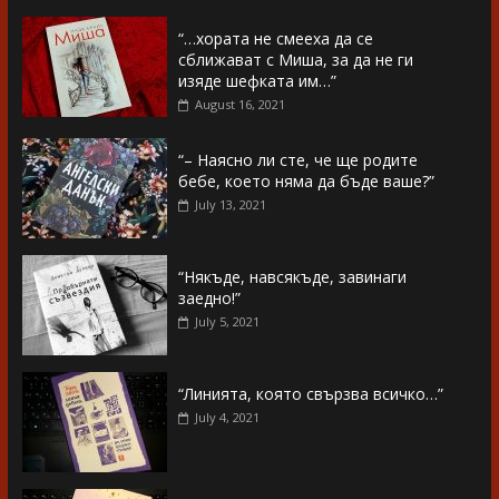
“…хората не смееха да се
сближават с Миша, за да не ги
изяде шефката им…”
August 16, 2021
“– Наясно ли сте, че ще родите
бебе, което няма да бъде ваше?”
July 13, 2021
“Някъде, навсякъде, завинаги
заедно!”
July 5, 2021
“Линията, която свързва всичко…”
July 4, 2021