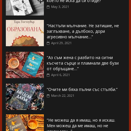
което не иска да си отиде?”
May 3, 2021
“Настъпи мълчание. Не затишие, не
заглъхване, а дълбоко, дори
агресивно мълчание…”
April 29, 2021
“Аз съм жена с разбито на ситни
късчета сърце и пламнали две бузи
от обръщане…”
April 6, 2021
“Очите ми бяха пълни със стълби.”
March 22, 2021
“Не можеш да я имаш, но я искаш.
Мен можеш да ме имаш, но не