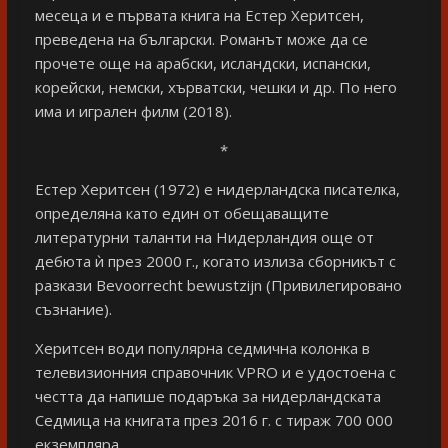
месеца и е първата книга на Естер Херитсен,
преведена на български. Романът може да се
прочете още на арабски, исландски, испански,
корейски, немски, хърватски, чешки и др. По него
има и игрален филм (2018).
*
Eстер Херитсен (1972) е нидерландска писателка,
определяна като един от обещаващите
литературни таланти на Нидерландия още от
дебюта ѝ през 2000 г., когато излиза сборникът с
разкази Bevoorrecht bewustzijn (Привилегировано
съзнание).
Херитсен води популярна седмична колонка в
телевизионния справочник VPRO и е удостоена с
честта да напише подаръка за нидерландската
Седмица на книгата през 2016 г. с тираж 700 000
екземпляра.