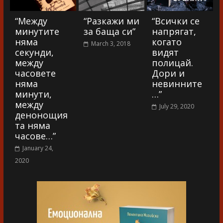
“Между
“Разкажи ми
“Всички се
минутите
за баща си”
напрягат,
няма
когато
March 3, 2018
секунди,
видят
между
полицай.
часовете
Дори и
няма
невинните
минути,
…”
между
July 29, 2020
денонощия
та няма
часове…”
January 24,
2020