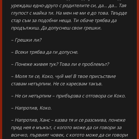
уреждаш едно-друго с родителите си, да… да… Тая
глупост с майка ти. На мен не ми е до това. Твърде
стар съм за подобни неща. Ти обаче трябва да
продължиш. Да допуснеш свои грешки.
– Грешки ли?
– Всеки трябва да ги допусне.
– Понеже живея тук? Това ли е проблемът?
– Моля ти се, Коко, чуй ме! В твое присъствие
ставам нетърпим. Не се харесвам такъв.
– Не си нетърпим – прибързва с отговора си Коко.
– Напротив, Коко.
– Напротив, Ханс – казва тя и се разсмива, понеже
пред нея е мъжът, с когото може да си говори за
всичко, първият човек, с когото може да си говори