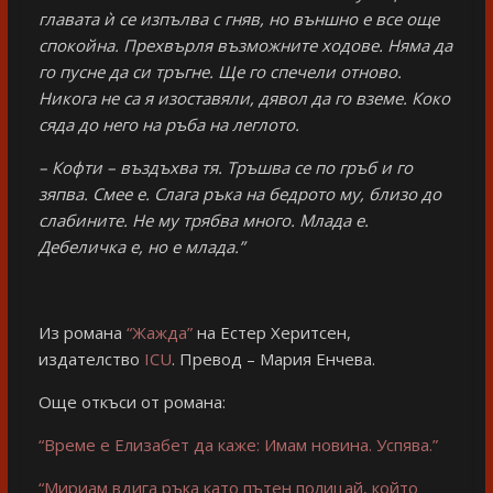
главата ѝ се изпълва с гняв, но външно е все още
спокойна. Прехвърля възможните ходове. Няма да
го пусне да си тръгне. Ще го спечели отново.
Никога не са я изоставяли, дявол да го вземе. Коко
сяда до него на ръба на леглото.
– Кофти – въздъхва тя. Тръшва се по гръб и го
зяпва. Смее е. Слага ръка на бедрото му, близо до
слабините. Не му трябва много. Млада е.
Дебеличка е, но е млада.”
Из романа
“Жажда”
на Естер Херитсен,
издателство
ICU
. Превод – Мария Енчева.
Още откъси от романа:
“Време е Елизабет да каже: Имам новина. Успява.”
“Мириам вдига ръка като пътен полицай, който