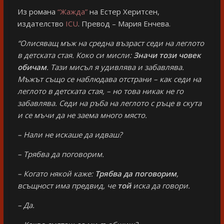
Из романа
“Жажда”
на Естер Херитсен,
издателство
ICU
. Превод – Мария Енчева.
“Олисяващ мъж на средна възраст седи на леглото
в детската стая. Коко си мисли:
Значи този човек
обичам
. Тази мисъл я удивлява и забавлява.
Мъжът също се наблюдава отстрани – как седи на
леглото в детската стая, – но това никак не го
забавлява. Седи на ръба на леглото с ръце в скута
и се мъчи да не заема много място.
– Нали не искаше да идваш?
– Трябва да поговорим.
– Когато някой каже:
Трябва да поговорим
,
всъщност има предвид, че
той
иска да говори.
– Да.