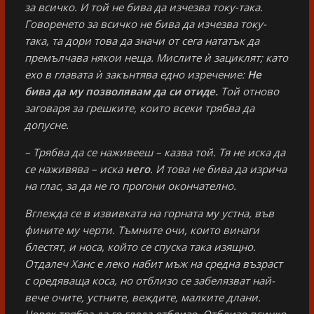
за всичко. И той не бива да изчезва току-така.
Говоренето за всичко не бива да изчезва току-
така, та дори това да значи от сега нататък да
премълчава някои неща. Мислите ѝ зациклят; като
ехо в главата ѝ закънтява едно изречение:
Не
бива да му позволявам да си отиде.
Той отново
заговаря за грешките, които всеки трябва да
допусне.
– Трябва да се наживееш – казва той. Тя не иска да
се наживява – иска
него
. И това не бива да изрича
на глас, за да не го прогони окончателно.
Вглежда се в извивката на горната му устна, във
фините му черти. Тъмните очи, които винаги
блестят, и носа, който се спуска така изящно.
Отдалеч Ханс е леко набит мъж на средна възраст
с оредяваща коса, но отблизо се забелязват най-
вече очите, устните, веждите, малките длани.
Човек трябва да го гледа отблизо. Отблизо всичко