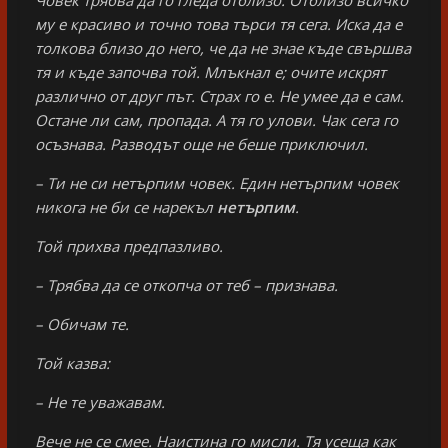
му е красиво и точно това търси тя сега. Иска да е
толкова близо до него, че да не знае къде свършва
тя и къде започва той. Млъкнал е; очите искрят
различно от друг път. Страх го е. Не умее да е сам.
Остане ли сам, пропада. А тя го улови. Чак сега го
осъзнава. Разводът още не беше приключил.
– Ти не си нетърпим човек. Един нетърпим човек
никога не би се нарекъл
нетърпим
.
Той прихва предпазливо.
– Трябва да се откопча от теб – признава.
– Обичам те.
Той казва:
– Не те уважавам.
Вече не се смее. Наистина го мисли. Тя усеща как