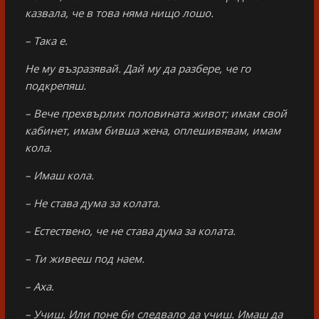
казвала, че в това няма нищо лошо.
– Така е.
Не му възразявай. Дай му да разбере, че го
подкрепяш.
– Вече прехвърлих половината живот; имам свой
кабинет, имам бивша жена, оплешивявам, имам
кола.
– Имаш кола.
– Не става дума за колата.
– Естествено, че не става дума за колата.
– Ти живееш под наем.
– Аха.
– Учиш. Или поне би следвало да учиш. Имаш да