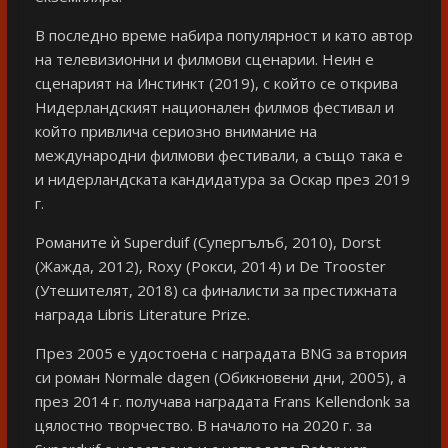
В последно време набира популярност и като автор
на телевизионни и филмови сценарии. Неин е
сценарият на Инстинкт (2019), с който се открива
Нидерландският национален филмов фестивал и
който привлича сериозно внимание на
международни филмови фестивали, а също така е
и нидерландската кандидатура за Оскар през 2019
г.
Романите ѝ Superduif (Супергълъб, 2010), Dorst
(Жажда, 2012), Roxy (Рокси, 2014) и De Trooster
(Утешителят, 2018) са финалисти за престижната
награда Libris Literature Prize.
През 2005 е удостоена с наградата BNG за втория
си роман Normale dagen (Обикновени дни, 2005), а
през 2014 г. получава наградата Frans Kellendonk за
цялостно творчество. В началото на 2020 г. за