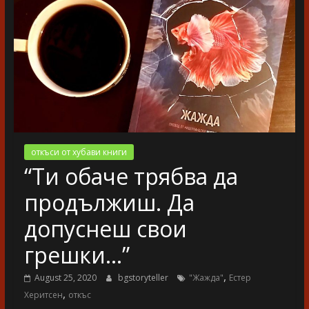
разказ
откъси от хубави книги
“Ти обаче трябва да
продължиш. Да
допуснеш свои
грешки…”
,
August 25, 2020
bgstoryteller
"Жажда"
Естер
,
Херитсен
откъс