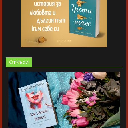
Oткъси