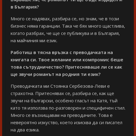
в България?
Много се надявах, разбира се, но знам, че в този
бизнес няма гаранции. Така че бях много щастлива,
когато разбрах, че ще се публикува и в България,
на майчиния ми език.
Работиш в тясна връзка с преводачката на
книгата си. Твое желание или компромис беше
това сътрудничество? Притесняваше ли се как
ще звучи романът на родния ти език?
Преводачката ми Стоянка Сербезова-Леви е
страхотна. Притеснявах се, разбира се, как ще
звучи на български, особено гласът на Катя, тъй
като тя използва по-разговорен и специфичен стил.
Много се възхищавам на преводачите. Това е
невероятно изкуство, което изисква да си писател
на два езика.