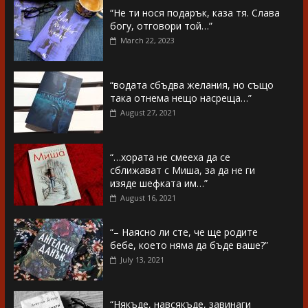
“Не ти нося подарък, каза тя. Слава
богу, отговори той…”
March 22, 2023
“водата сбъдва желания, но също
така отнема нещо насреща…”
August 27, 2021
“…хората не смееха да се
сближават с Миша, за да не ги
изяде шефката им…”
August 16, 2021
“– Наясно ли сте, че ще родите
бебе, което няма да бъде ваше?”
July 13, 2021
“Някъде, навсякъде, завинаги