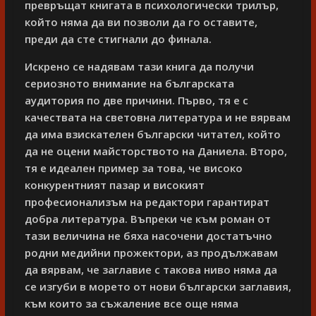
превръщат книгата в психологически трилър,
който няма да ви позволи да го оставите,
преди да сте стигнали до финала.
Искрено се надявам тази книга да получи
сериозното внимание на българската
аудитория по две причини. Първо, тя е с
качествата на световна литература и не вярвам
да има взискателен български читател, който
да не оцени майсторството на Даниела. Второ,
тя е идеален пример за това, че високо
конкурентният пазар и високият
професионализъм на редактори гарантират
добра литература. Въпреки че към роман от
тази величина не бяха насочени достатъчно
родни медийни прожектори, аз продължавам
да вярвам, че заглавие с такова ниво няма да
се изгуби в морето от нови български заглавия,
към които за съжаление все още няма