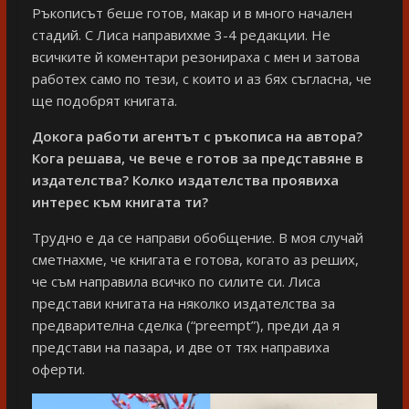
Ръкописът беше готов, макар и в много начален
стадий. С Лиса направихме 3-4 редакции. Не
всичките й коментари резонираха с мен и затова
работех само по тези, с които и аз бях съгласна, че
ще подобрят книгата.
Докога работи агентът с ръкописа на автора?
Кога решава, че вече е готов за представяне в
издателства? Колко издателства проявиха
интерес към книгата ти?
Трудно е да се направи обобщение. В моя случай
сметнахме, че книгата е готова, когато аз реших,
че съм направила всичко по силите си. Лиса
представи книгата на няколко издателства за
предварителна сделка (“preempt”), преди да я
представи на пазара, и две от тях направиха
оферти.