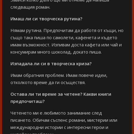
следващия роман.
Имаш ли си творческа рутина?
Нямам рутина. Предпочитам да работя от къщи, но
също така пиша по самолети, кафенета и където
имам възможност. Изпивам доста кафета или чай и
консумирам много шоколад, докато пиша.
Изпадала ли си в творческа криза?
Имам обратния проблем. Имам повече идеи,
отколкото време да ги осъществя.
Остава ли ти време за четене? Какви книги
предпочиташ?
Четенето ми е любимото занимание след
писането. Обичам съспенс романи, мистерии или
международни истории с интересни герои и