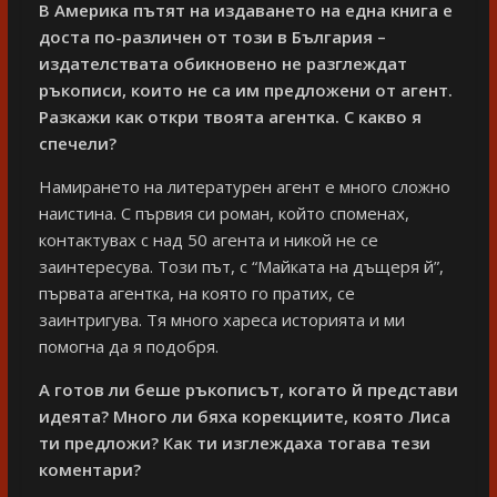
В Америка пътят на издаването на една книга е
доста по-различен от този в България –
издателствата обикновено не разглеждат
ръкописи, които не са им предложени от агент.
Разкажи как откри твоята агентка. С какво я
спечели?
Намирането на литературен агент е много сложно
наистина. С първия си роман, който споменах,
контактувах с над 50 агента и никой не се
заинтересува. Този път, с “Майката на дъщеря й”,
първата агентка, на която го пратих, се
заинтригува. Тя много хареса историята и ми
помогна да я подобря.
А готов ли беше ръкописът, когато й представи
идеята? Много ли бяха корекциите, която Лиса
ти предложи? Как ти изглеждаха тогава тези
коментари?