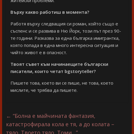
житейски проблеми.
Върху какво работиш в момента?
Работя върху следващия си роман, който също е
съспенс и се развива в Ню Йорк, този път през 90-
те години. Разказва за една българка имигрантка,
която попада в една много интересна ситуация и
чийто живот е в опасност.
Твоят съвет към начинаещите български
писатели, които четат bgstoryteller?
Пишете това, което ви се пише, не това, което
мислите, че трябва да пишете.
←
“Болна е майчината фантазия,
катастрофирала кола е тя, а до колата –
тяло. Твоето тяло, Томи…”