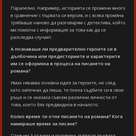
Паралелно. Например, историята се промени много
в сравнение с първата си версия, и с всяка промяна
трябваше наново да разговарям с детектива, който
ми помогна с информация за това как да се
разследва случаят.
А познаваше ли предварително героите си в
дълбочина или предисториите и характерите
им се оформяха в процеса на писането на
романа?
Имах някаква основна идея за героите, но след
като започнах да пиша, те поеха съдбите си в свои
ръце и се оказаха съвсем различни личности от
това, което бях предвидила в началото.
Колко време ти отне писането на романа? Кога
намираше време за писане?
Отне ми 3 години и половина. Написах първата