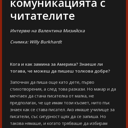
комуникацията с
читателите
Интервю на Валентина Мизийска
Снимка:
Willy Burkhardt
Кога и как замина за Америка? Знаеше ли
тогава, че можеш да пишеш толкова добре?
Започнах да пиша още като дете, първо
стихотворения, а след това разкази. Но макар и да
мечтаех да стана писателка от малка, не
предполагах, че ще имам този късмет, нито пък
знаех как се става писател. Ако имаше училище за
писатели, със сигурност щях да се запиша. Но
такова нямаше, и когато трябваше да избирам