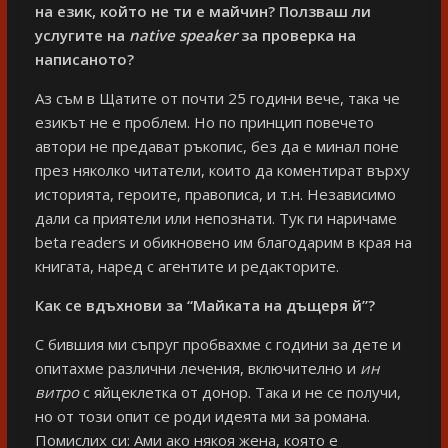
на език, който не ти е майчин? Ползваш ли
услугите на
native speaker
за проверка на
написаното?
Аз съм в Щатите от почти 25 години вече, така че
езикът не е проблем. Но по принцип повечето
автори не предават ръкопис, без да е минал поне
през няколко читатели, които да коментират върху
историята, героите, правописа, и т.н. Независимо
дали са приятели или непознати. Тук ги наричаме
beta readers и обикновено им благодарим в края на
книгата, наред с агентите и редакторите.
Как се вдъхнови за “Майката на дъщеря й”?
С бившия ми съпруг пробвахме с години за дете и
опитахме различни лечения, включително и
ин
витро
с яйцеклетка от донор. Така и не се получи,
но от този опит се роди идеята ми за романа.
Помислих си: Ами ако някоя жена, която е