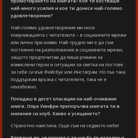
промотирането на книгата? Кое ти костваше
най-много усилия и кое ти донесе най-голямо
удовлетворение?
Най-голямо удовлетворение ми носи
комуникацията с читателите – в социалните мрежи
или лично при изяви. Най-трудно ми е да съм
постоянно на разположение в социалните мрежи,
защото предпочитам да пиша романи за
измислени герои и ситуации за сметка на постове
за себе си във Фейсбук или Инстаграм. Но пък така
поддържам връзка с читателите, така че е
неизбежно.
Попадаш в десет класации на най-очаквани
книги. Опра Уинфри препоръчва книгата ти в
книжния си клуб. Какво е усещането?
Страхотно наистина. Още съм на седмото небе!
Вярваше ли, че романът ти ще бъде издаден и