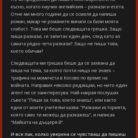
късно, когато научих английския – разкази и есета.
Отне ми много години да се осмеля да напиша
роман, макар че романите винаги са били моята
слабост. Това ми беше следващата грешка. Защо
пиша разкази, се запитах един ден, след като аз
самата рядко чета разкази? Защо не пиша това,
което обичам?
Следващата ми грешка беше да се захвана да
пиша на тема, за която почти нищо не знаех –
трафика на момичета в Косово по време на
войната. Направих няколко редакции, но нито един
агент не се заинтересува. Най-накрая послушах
съвета “Пиши за това, което знаеш”, или както
една от моите учителки казва: “Разкажи историята,
която само ти можеш да разкажеш”, и написах
“Майката на дъщеря й”.
И все пак, колко уверена се чувстваш да пишеш