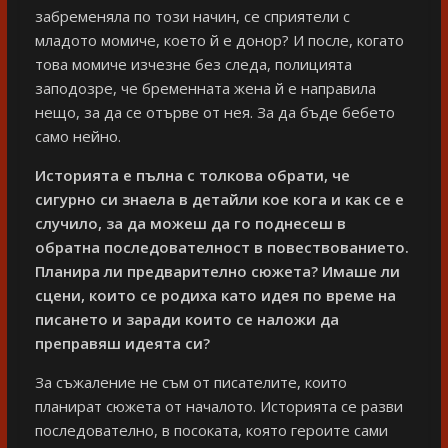
забременяла по този начин, се сприятели с
младото момиче, което й е донор? И после, когато
това момиче изчезне без следа, полицията
заподозре, че бременната жена й е направила
нещо, за да се отърве от нея. За да бъде бебето
само нейно.
Историята е пълна с толкова обрати, че
сигурно си знаела в детайли кое кога и как се е
случило, за да можеш да го поднесеш в
обратна последователност в повествованието.
Планира ли предварително сюжета? Имаше ли
сцени, които се родиха като идея по време на
писането и заради които се наложи да
преправяш идеята си?
За съжаление не съм от писателите, които
планират сюжета от началото. Историята се разви
последователно, в посоката, която героите сами