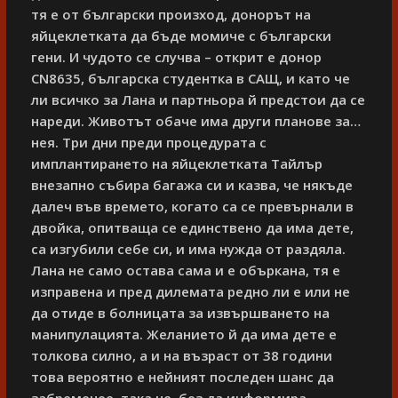
тя е от български произход, донорът на
яйцеклетката да бъде момиче с български
гени. И чудото се случва – открит е донор
CN8635, българска студентка в САЩ, и като че
ли всичко за Лана и партньора й предстои да се
нареди. Животът обаче има други планове за…
нея. Три дни преди процедурата с
имплантирането на яйцеклетката Тайлър
внезапно събира багажа си и казва, че някъде
далеч във времето, когато са се превърнали в
двойка, опитваща се единствено да има дете,
са изгубили себе си, и има нужда от раздяла.
Лана не само остава сама и е объркана, тя е
изправена и пред дилемата редно ли е или не
да отиде в болницата за извършването на
манипулацията. Желанието й да има дете е
толкова силно, а и на възраст от 38 години
това вероятно е нейният последен шанс да
забременее, така че, без да информира