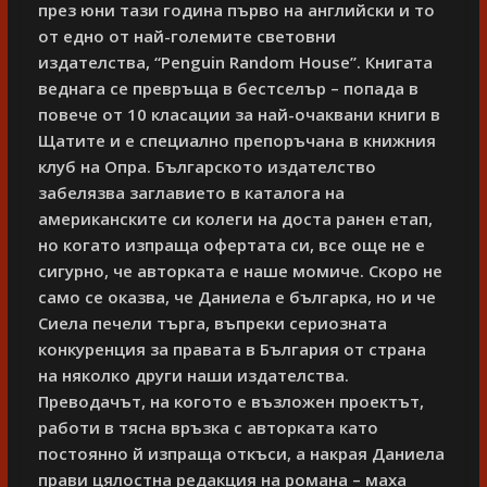
през юни тази година първо на английски и то
от едно от най-големите световни
издателства, “Penguin Random House”. Книгата
веднага се превръща в бестселър – попада в
повече от 10 класации за най-очаквани книги в
Щатите и е специално препоръчана в книжния
клуб на Опра. Българското издателство
забелязва заглавието в каталога на
американските си колеги на доста ранен етап,
но когато изпраща офертата си, все още не е
сигурно, че авторката е наше момиче. Скоро не
само се оказва, че Даниела е българка, но и че
Сиела печели търга, въпреки сериозната
конкуренция за правата в България от страна
на няколко други наши издателства.
Преводачът, на когото е възложен проектът,
работи в тясна връзка с авторката като
постоянно й изпраща откъси, а накрая Даниела
прави цялостна редакция на романа – маха