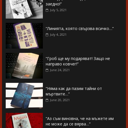
заедно!”
July 5, 2021
“Линията, която свързва всичко…”
July 4, 2021
“Гроб ще му подаряват! Защо не
направо ковчег!”
June 24, 2021
“Няма как да пазим тайни от
мъртвите…”
June 20, 2021
“Аз съм виновна, че на мъжете им
не може да се вярва…”