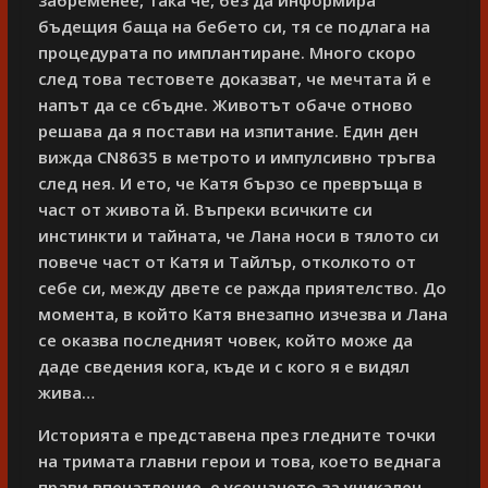
бъдещия баща на бебето си, тя се подлага на
процедурата по имплантиране. Много скоро
след това тестовете доказват, че мечтата й е
напът да се сбъдне. Животът обаче отново
решава да я постави на изпитание. Един ден
вижда CN8635 в метрото и импулсивно тръгва
след нея. И ето, че Катя бързо се превръща в
част от живота й. Въпреки всичките си
инстинкти и тайната, че Лана носи в тялото си
повече част от Катя и Тайлър, отколкото от
себе си, между двете се ражда приятелство. До
момента, в който Катя внезапно изчезва и Лана
се оказва последният човек, който може да
даде сведения кога, къде и с кого я е видял
жива…
Историята е представена през гледните точки
на тримата главни герои и това, което веднага
прави впечатление, е усещането за уникален