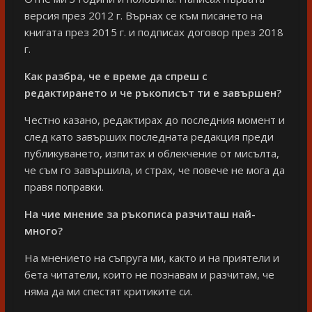
версия през 2012 г. Върнах се към писането на
книгата през 2015 г. и подписах договор през 2018
г.
Как разбра, че е време да спреш с
редактирането и че ръкописът ти е завършен?
Честно казано, редактирах до последния момент и
след като завърших последната редакция преди
публикуването, изпитах и облекчение от мисълта,
че съм го завършила, и страх, че повече не мога да
правя поправки.
На чие мнение за ръкописа разчиташ най-
много?
На мнението на съпруга ми, както и на приятели и
бета читатели, които не познавам и разчитам, че
няма да ми спестят критиките си.