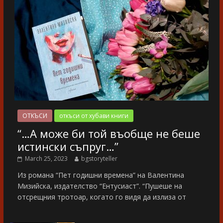
ОТКЪСИ
откъси от хубави книги
“…А може би той въобще не беше
истински съпруг…”
March 25, 2023
bgstoryteller
Из романа “Пет годишни времена” на Валентина
Мизийска, издателство “Ентусиаст”. “Пушеше на
отсрещния тротоар, когато го видя да излиза от