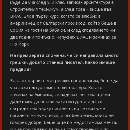
къде да уча след 8-и клас, записах архитектура в
Строителния техникум, а след това – висше във
ВИАС. Бях в първи курс, когато се влюбих в
американец от български произход, който беше в
София на гости на баба си, и след сгодяването ни
две години по-късно, напуснах ВИАС и заминах за
Ню Йорк.
На премиерата спомена, че си направила много
грешки, докато станеш писател. Какво имаше
предвид?
Една от първите ми грешки, предполагам, беше да
уча архитектура вместо литература. Когато
заминах за Америка, се надявах, че това ще ми
даде шанс да оставя архитектурата и да се
съсредоточа върху писането, но се оказа, че
писането на чужд език, и особено език, който не
говорех добре, беше още по-недостижима мечта.
Но аз продължих да пиша стихотворения и по-