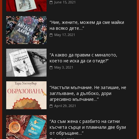
June 15, 2021
“Ние, жените, можем да сме майки
на всяко дете…”
May 17, 2021
“А какво да правим с миналото,
което не иска да си отиде?”
May 3, 2021
“Настъпи мълчание. Не затишие, не
заглъхване, а дълбоко, дори
агресивно мълчание…”
April 29, 2021
“Аз съм жена с разбито на ситни
късчета сърце и пламнали две бузи
от обръщане…”