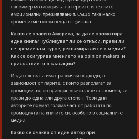
например мотивацията на героите и техните
емоционални преживявания. Също така малко
променихме някои неща от финала.
Какво се прави в Америка, за да се промотира
една книга? Публикуват ли се откъси, прави ли
се премиера и турне, рекламира ли се в медии?
Как се осигурява мнението на opinion makers и
присъствието в класации?
Издателствата имат различни подходи, в
зависимост от парите, с които разполагат за
промоции, но по принцип всичко, което спомена, се
прави до една или друга степен. Тези дни
авторите поемат голяма част от работата по
промоцията на книгите си, особено в социалните
медии.
Какво се очаква от един автор при