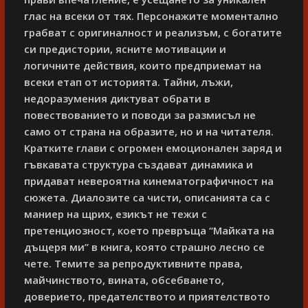
глас на всеки от тях. Персонажите моментално
грабват с оригиналност и реализъм, с богатите
си предистории, ясните мотивации и
логичните действия, които предприемат на
всеки етап от историята. Тайни, лъжи,
недоразумения диктуват обрати в
повествованието и поводи за размисъл не
само от страна на образите, но и на читателя.
Кратките глави с огромен емоционален заряд и
гъвкавата структура създават динамика и
придават невероятна кинематографичност на
сюжета. Диалозите са чисти, описанията са с
маниер на щрих, езикът не тежи с
претенциозност, което превръща “Майката на
дъщеря ми” в книга, която страшно лесно се
чете. Темите за репродуктивните права,
майчинството, вината, обсебването,
доверието, предателството и приятелството