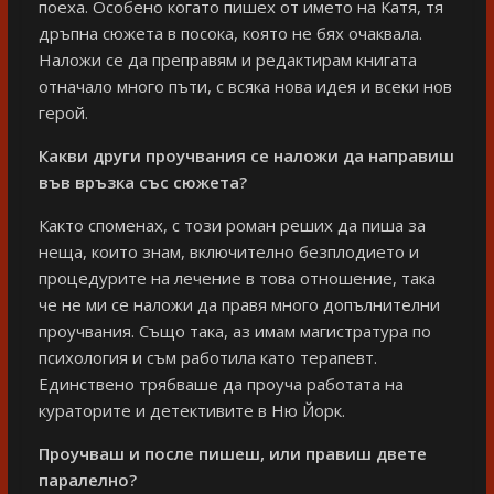
поеха. Особено когато пишех от името на Катя, тя
дръпна сюжета в посока, която не бях очаквала.
Наложи се да преправям и редактирам книгата
отначало много пъти, с всяка нова идея и всеки нов
герой.
Какви други проучвания се наложи да направиш
във връзка със сюжета?
Както споменах, с този роман реших да пиша за
неща, които знам, включително безплодието и
процедурите на лечение в това отношение, така
че не ми се наложи да правя много допълнителни
проучвания. Също така, аз имам магистратура по
психология и съм работила като терапевт.
Единствено трябваше да проуча работата на
кураторите и детективите в Ню Йорк.
Проучваш и после пишеш, или правиш двете
паралелно?