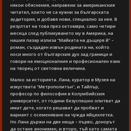
някои обяснения, направени за американския
читател, които не са нужни за българската
аудитория, и добавя нови, специално за нея. В
резултат на това през октомври, само четири
месеца след публикуването му в Америка, на
нашия пазар излиза “Майката на дъщеря й” –
роман, създаден извън родината ни, който
носи много от българския дух зад граници и
говори на емоционалния и професионален език
на творец от световна величина.
Малко за историята. Лана, куратор в Музея на
изкуствата “Метрополитън”, и Тайлър,
професор по философия в Колумбийския
университет, от години безуспешно опитват да
имат дете, когато решават да пробват и
вариант с осеменяване на чужда яйцеклетка.
Но Лана държи на две неща – първо, донорът
да остане анонимен, и второ, тъй като самата