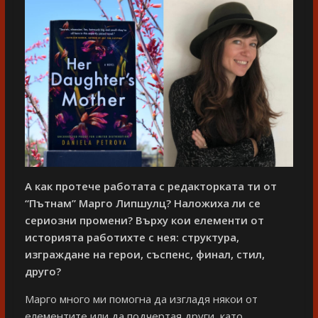
А как протече работата с редакторката ти от
“Пътнам” Марго Липшулц? Наложиха ли се
сериозни промени? Върху кои елементи от
историята работихте с нея: структура,
изграждане на герои, съспенс, финал, стил,
друго?
Марго много ми помогна да изгладя някои от
елементите или да подчертая други, като