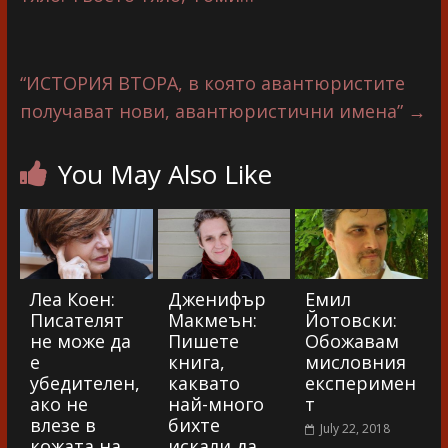
“ИСТОРИЯ ВТОРА, в която авантюристите
получават нови, авантюристични имена”
→
You May Also Like
Леа Коен:
Дженифър
Емил
Писателят
Макмеън:
Йотовски:
не може да
Пишете
Обожавам
е
книга,
мисловния
убедителен,
каквато
експеримен
ако не
най-много
т
влезе в
бихте
July 22, 2018
кожата на
искали да