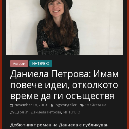
разказ
Автори
ИНТЕРВЮ
Даниела Петрова: Имам
повече идеи, отколкото
време да ги осъществя
November 18, 2019
bgstoryteller
"Майката на
,
,
дъщеря ѝ"
Даниела Петрова
ИНТЕРВЮ
Дебютният роман на Даниела е публикуван