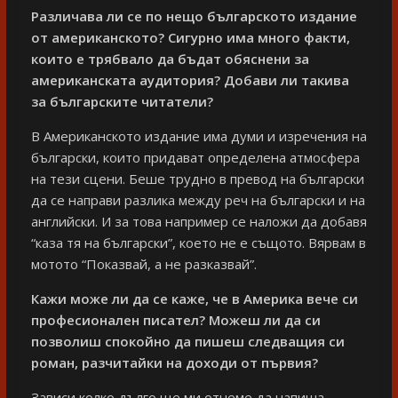
Различава ли се по нещо българското издание
от американското? Сигурно има много факти,
които е трябвало да бъдат обяснени за
американската аудитория? Добави ли такива
за българските читатели?
В Американското издание има думи и изречения на
български, които придават определена атмосфера
на тези сцени. Беше трудно в превод на български
да се направи разлика между реч на български и на
английски. И за това например се наложи да добавя
“каза тя на български”, което не е същото. Вярвам в
мотото “Показвай, а не разказвай”.
Кажи може ли да се каже, че в Америка вече си
професионален писател? Можеш ли да си
позволиш спокойно да пишеш следващия си
роман, разчитайки на доходи от първия?
Зависи колко дълго ще ми отнеме да напиша