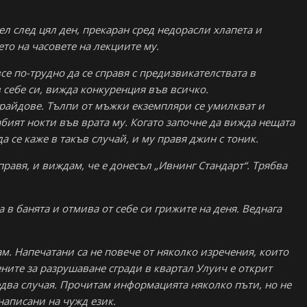
л след цял ден, прекаран сред недорасли хлапета и
то на часовете на лекциите му.
се по-трудно да се справя с предизвикателствата в
в себе си, вижда конкуренция във всичко.
райдове. Тълпи от мъжки екземпляри се умилкват и
абият нокти във врата му. Когато започне да вижда нещата
а се каже в такъв случай, и му правя джин с тоник.
правя, и виждам, че е донесъл „Ивнинг Стандарт“. Трябва
а в банята и отмива от себе си грижите на деня. Веднага
ам. Напечатани са не повече от няколко изречения, които
ните за разрушаване сгради в квартал Улуич е открит
едва случая. Прочитам информацията няколко пъти, но не
написани на чужд език.