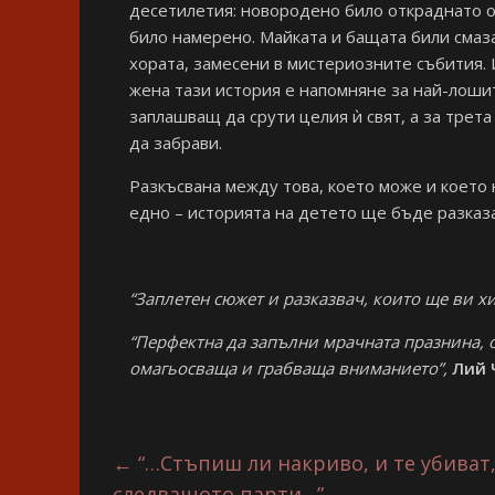
десетилетия: новородено било откраднато о
било намерено. Майката и бащата били смаза
хората, замесени в мистериозните събития. И
жена тази история е напомняне за най-лошит
заплашващ да срути целия ѝ свят, а за трета
да забрави.
Разкъсвана между това, което може и което 
едно – историята на детето ще бъде разказ
“Заплетен сюжет и разказвач, които ще ви х
“Перфектна да запълни мрачната празнина, о
омагьосваща и грабваща вниманието”,
Лий 
←
“…Стъпиш ли накриво, и те убиват,
следващото парти…”