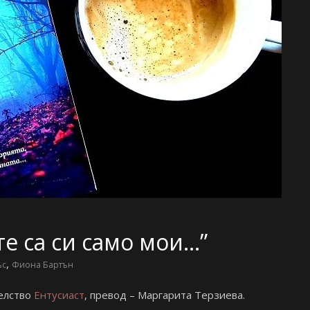
те са си само мои…”
,
ъс
Фиона Бартън
елство
Ентусиаст
, превод – Маргарита Терзиева.