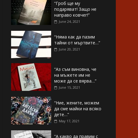
“Гроб ще му
подаряват! Защо не
направо ковчег!”
June 24, 2021
“Няма как да пазим
тайни от мъртвите…”
June 20, 2021
“Аз съм виновна, че
на мъжете им не
може да се вярва…”
June 15, 2021
“Ние, жените, можем
да сме майки на всяко
дете…”
May 17, 2021
“А какво да правим с