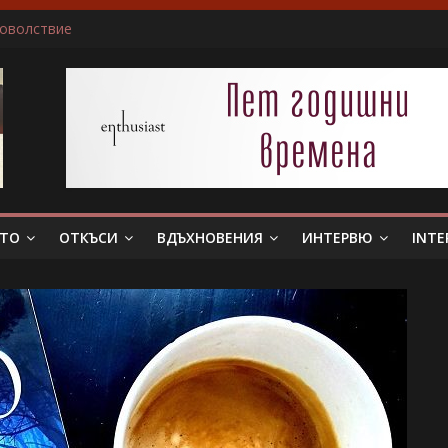
доволствие
ичам да пиша за герои, които еволюират
не беше истински съпруг…”
 тя. Слава богу, отговори той…”
в всяка сцена преживявам силно, както ако ми се случва в жив
ЕТО
ОТКЪСИ
ВДЪХНОВЕНИЯ
ИНТЕРВЮ
INTE