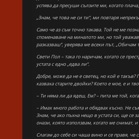
успява да пресуши сълзите ми, когато плача,
„Знам, че това не си ти“, ми повтаря непрекъ
Само че аз съм точно такава. Той не ме позн
споменаване на миналото ми, но той уважав
разказваш“, уверява ме всеки път, „Обичам те
Свети Пол – така го наричам, когато се прес
устата с едно „едва ли“.
Добре, може да не е светец, но кой е такъв?
казваха старите двойки? Което е мое, е и тв
– Ти няма ли да ядеш, Ем? – пита ме той, ко
– Имах много работа и обядвах късно. Не с
Знам, че ако пъхна нещо в устата си, ще се 
онази, която използвам, когато ме снимат, и 
Слагам до себе си чаша вино и се правя, че с