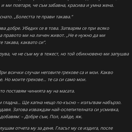
 и ми повтаря, че съм забавна, красива и умна жена.
снато. „Болестта те прави такава.“
ава добре. Убедих се в това. Затварям се при всяко
а правото ми на личен живот. „Не е нужно да ми
 такава, каквато си“.
трува, че не съм му в тежест, но той обикновено ми запушва
 При всички случаи неговите грехове са и мои. Какво
ое. Но моите грехове… те са си само мои.
гато поставям чинията му на масата.
ъм гладна… Ще хапна нещо по-късно – излъгвам набързо.
задавя. Затова изваждам най-ослепителната си усмивка,
добавям: – Добре съм, Пол, хайде, яж.
лушам отчета му за деня. Гласът му се издига, после