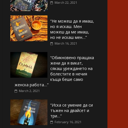
March 22, 2021
“Не можеш да я имаш,
но я искаш. Мен
можеш да ме имаш,
но не искаш мен…”
March 16, 2021
“Обикновено пращаха
жени да я викат,
сякаш уреждането на
болестите в нечия
къща беше само
женска работа…”
March 2, 2021
“Иска се умение да си
тъжен на двайсет и
три…”
February 16, 2021