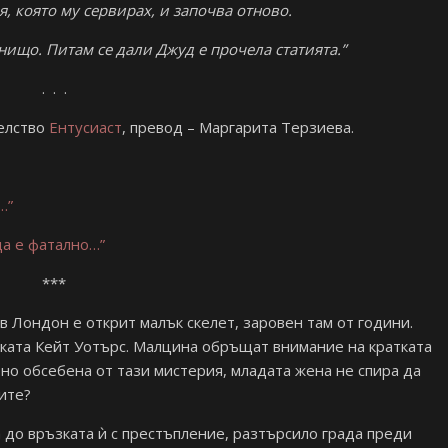
, която му сервирах, и започва отново.
ищо. Питам се дали Джуд е прочела статията.”
. . .
елство
Ентусиаст
, превод – Маргарита Терзиева.
…”
да е фатално…”
***
 Лондон е открит малък скелет, заровен там от години.
тката Кейт Уотърс. Малцина обръщат внимание на кратката
 но обсебена от тази мистерия, младата жена не спира да
ните?
а до връзката ѝ с престъпление, разтърсило града преди