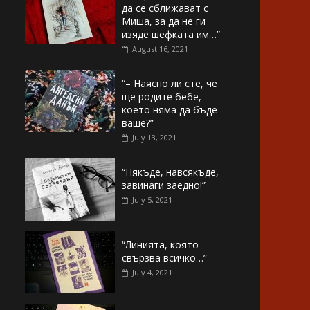
да се сближават с
Миша, за да не ги
изяде шефката им…”
August 16, 2021
“– Наясно ли сте, че
ще родите бебе,
което няма да бъде
ваше?”
July 13, 2021
“Някъде, навсякъде,
завинаги заедно!”
July 5, 2021
“Линията, която
свързва всичко…”
July 4, 2021