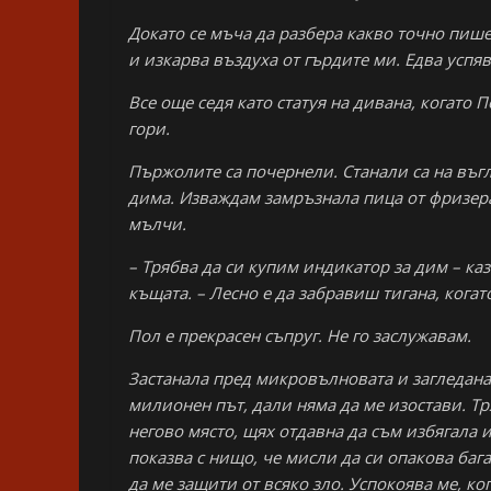
Докато се мъча да разбера какво точно пише 
и изкарва въздуха от гърдите ми. Едва успяв
Все още седя като статуя на дивана, когато 
гори.
Пържолите са почернели. Станали са на въгл
дима. Изваждам замръзнала пица от фризера 
мълчи.
– Трябва да си купим индикатор за дим – каз
къщата. – Лесно е да забравиш тигана, когат
Пол е прекрасен съпруг. Не го заслужавам.
Застанала пред микровълновата и загледана
милионен път, дали няма да ме изостави. Тр
негово място, щях отдавна да съм избягала и 
показва с нищо, че мисли да си опакова баг
да ме защити от всяко зло. Успокоява ме, ко