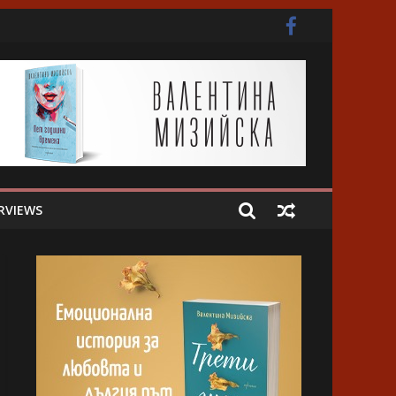
ота
RVIEWS