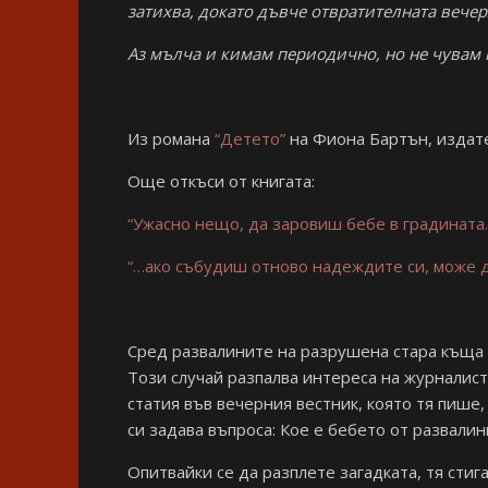
затихва, докато дъвче отвратителната вечеря
Аз мълча и кимам периодично, но не чувам н
Из романа
“Детето”
на Фиона Бартън, издат
Още откъси от книгата:
“Ужасно нещо, да заровиш бебе в градината
“…ако събудиш отново надеждите си, може 
Сред развалините на разрушена стара къща в
Този случай разпалва интереса на журналис
статия във вечерния вестник, която тя пише,
си задава въпроса: Кое е бебето от развали
Опитвайки се да разплете загадката, тя стиг