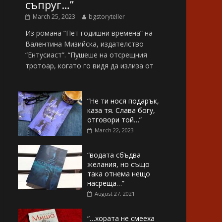
съпруг…”
March 25, 2023
bgstoryteller
Из романа “Пет годишни времена” на
Валентина Мизийска, издателство
“Ентусиаст”. “Пушеше на отсрещния
тротоар, когато го видя да излиза от
“Не ти нося подарък,
каза тя. Слава богу,
отговори той…”
March 22, 2023
“водата сбъдва
желания, но също
така отнема нещо
насреща…”
August 27, 2021
“…хората не смееха