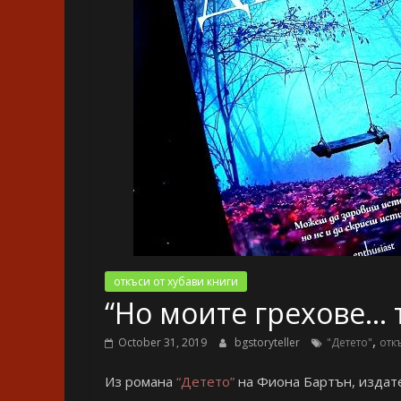
откъси от хубави книги
“Но моите грехове… 
,
October 31, 2019
bgstoryteller
"Детето"
отк
Из романа
“Детето”
на Фиона Бартън, издат