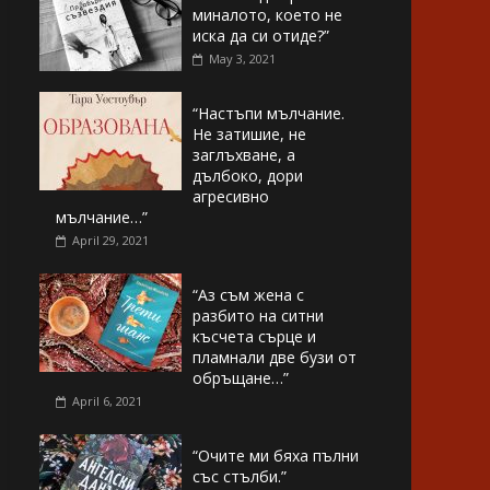
миналото, което не
иска да си отиде?”
May 3, 2021
“Настъпи мълчание.
Не затишие, не
заглъхване, а
дълбоко, дори
агресивно
мълчание…”
April 29, 2021
“Аз съм жена с
разбито на ситни
късчета сърце и
пламнали две бузи от
обръщане…”
April 6, 2021
“Очите ми бяха пълни
със стълби.”