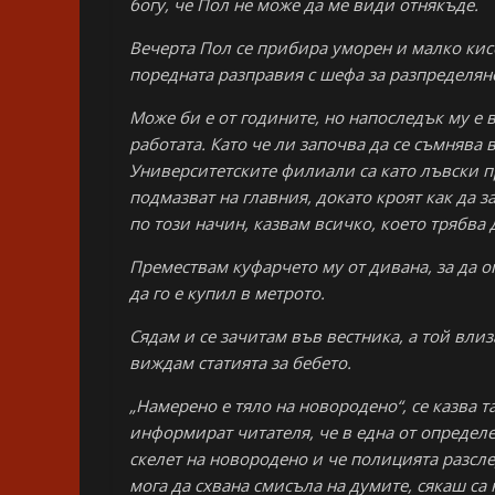
богу, че Пол не може да ме види отнякъде.
Вечерта Пол се прибира уморен и малко кисе
поредната разправия с шефа за разпределяне
Може би е от годините, но напоследък му е в
работата. Като че ли започва да се съмнява 
Университетските филиали са като лъвски п
подмазват на главния, докато кроят как да з
по този начин, казвам всичко, което трябва д
Премествам куфарчето му от дивана, за да о
да го е купил в метрото.
Сядам и се зачитам във вестника, а той влиз
виждам статията за бебето.
„Намерено е тяло на новородено“, се казва т
информират читателя, че в една от определе
скелет на новородено и че полицията разсл
мога да схвана смисъла на думите, сякаш са 