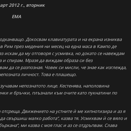
арт 2012 г., вторник
ЕМА
одканващо. Докосвам клавиатурата и на екрана изниква
в Рим през медения ни месец на една маса в Кампо де
аз искам да му отговоря с усмивка, но докато се навеждам
а и спирам. Мразя да виждам образа си без
ам да се разпозная. Човек си мисли, че знае как изглежда,
непозната личност. Това е плашещо.
 изучавам непознатото лице. Кестенява, наполовина
сенки и бръчки, плъзнали към очите като пукнатини по
а отсреща. Движението на устните ѝ ме хипнотизира и аз я
 да свършиш малко работа“, казва тя. Усмихвам ѝ се вяло и
ркана“, ми казва с моя глас и аз се отдръпвам. Слава