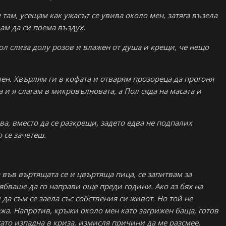
там, усещам как ужасът се увива около мен, затяга възела
ам да си поема въздух.
Пол слиза долу розов и влажен от душа и крещи, че нещо
ен. Хвърлям ги в кофата и отварям прозореца да прогоня
и я слагам в микровълновата, а Пол сяда на масата и
ва, вместо да се разкрещи, задето едва не подпалих
о се зачетеш.
 във въртящата се и цвъртяща пица, се запитвам за
ябваше да го направи още преди години. Ако аз бях на
да съм се заела със собствения си живот. Но той не
ажа. Напротив, кръжи около мен като загрижен баща, готов
гато изпадна в криза, измисля причини да ме разсмее,