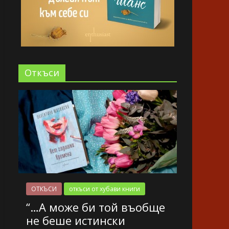
Oткъси
ОТКЪСИ
откъси от хубави книги
“…А може би той въобще
не беше истински