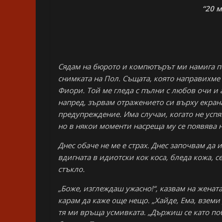
“20 м
Сядам на бюрото и компютърът ми намига п
снимката на Пол. Същата, която направихме 
Фиори. Той ме гледа с пълни с любов очи и 
напред, зървам отражението си върху екран
предупреждение. Има случаи, когато не успяв
но в някои моменти насреща му се появява 
Днес обаче не ме е страх. Днес започвам да
вдигната в идиотски кок коса, бледа кожа, 
стъкло.
„Боже, изглеждаш ужасно!“, казвам на женат
карам да каже още нещо. „Хайде, Ема, вземи
тя ми връща усмивката. „Държиш се като побъ