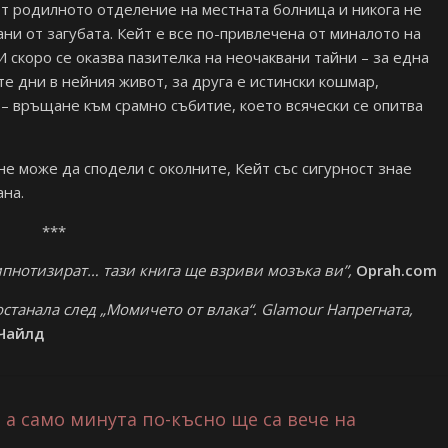
т родилното отделение на местната болница и никога не
ни от загубата. Кейт е все по-привлечена от миналото на
 скоро се оказва пазителка на неочаквани тайни – за една
е дни в нейния живот, за друга е истински кошмар,
 – връщане към срамно събитие, което всячески се опитва
не може да сподели с околните, Кейт със сигурност знае
ана.
***
ипнотизират… тази книга ще взриви мозъка ви”,
Oprah.com
станала след „Момичето от влака“. Glamour Напрегната,
Чайлд
 а само минута по-късно ще са вече на