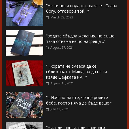
“Не ти нося подарък, каза тя. Слава
богу, отговори той…”
March 22, 2023
“водата сбъдва желания, но също
така отнема нещо насреща…”
August 27, 2021
“…хората не смееха да се
сближават с Миша, за да не ги
изяде шефката им…”
August 16, 2021
“– Наясно ли сте, че ще родите
бебе, което няма да бъде ваше?”
July 13, 2021
“Някъде, навсякъде, завинаги