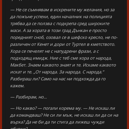
— Не се съмнявам в искрените му желания, но за
да пожъне успехи, един началник на полицията
трябва да се ползва с подкрепа сред широките
маси. А за хората в този град Дънкан е просто
поредният сноб, озовал се в шефско кресло, не по-
различен от Кенет и дори от Туртел в кметството.
Хора се печелят не с напудрени фрази, а с
подходящ имидж. Ние с теб сме хора от народа,
Макбет. Знаем каквото знаят и те. Искаме каквото
искат и те. „От народа. За народа. С народа.“
Разбираш ли? Само на нас ни подхожда да го
кажем.
— Разбирам, но…
— Но какво? — погали корема му. — Не искаш ли
да командваш? Не си ли мъж, не искаш ли да си на
върха? Да не би да ти стига да лижеш чужди
обувки?