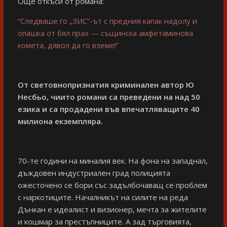
Още откъси от романа:
“Следваше го „ЗИС“-ът с предния капак надолу и
опашка от бял прах — същинска амфетаминова
комета, дявол да го вземе!”
От световнопризнатия криминален автор Ю
Несбьо, чиито романи са преведени на над 50
езика и са продадени във впечатляващите 40
милиона екземпляра.
70-те години на миналия век. На фона на западнал,
дъждовен индустриален град полицията
ожесточено се бори със задълбочаващ се проблем
с наркотиците. Началникът на силите на реда
Дънкан е идеалист и визионер, мечта за жителите
и кошмар за престъпниците. А зад търговията,