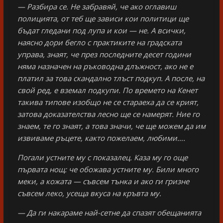
— Разбира се. Не забравяй, че ако оглавиш
полицията, от теб ще зависи кои политици ще
бъдат гледани под лупа и кои — не. А всички,
наясно дори бегло с практиките на градската
управа, знаят, че през последните десет години
няма назначен на ръководна длъжност, ако не е
платил за това скандално тлъст подкуп. А после, на
свой ред, е вземал подкупи. По времето на Кенет
такива типове изобщо не се стараеха да се крият,
затова доказателства лесно ще се намерят. Ние го
знаем, те го знаят, а това значи, че ще можем да им
извиваме ръцете, както пожелаем, любими….
Погали устните му с показалец. Каза му го още
първата нощ: че обожава устните му. Били много
меки, а кожата — съвсем тънка и ако ги гризне
съвсем леко, усеща вкуса на кръвта му.
— Да ги накараме най-сетне да спазят обещанията