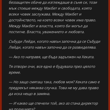
беззащитен обаче да изглеждаше в съня си, този
мъж стоеше между Макбет и свободата, която
всеки човек заслужава. Между Макбет и
достойнството, на което всеки човек има право.
Между Макбет и властта, която би могъл да
постигне. Властта, уважението и любовта.
Събуди Лейди, когато навън започна да се Събуди
Лейди, когато навън започна да се развиделява.
— Ако го направя, ще бъда задължен на Хеката.
Тя отвори очи, все едно е будувала през цялото
време.
— Но защо смяташ така, любов моя? Хеката само е
предрекъл някаква случка. Това не му дава право
да иска нещо в замяна.
— И какво ще спечели той, ако аз стана директор
на полицията?