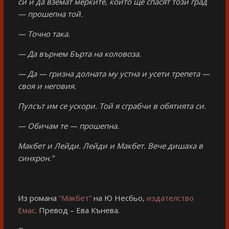
си и да вземат мерките, които ще спасят този град
— прошепна той.
— Точно така.
— Да върнем Бърта на коловоза.
— Да — гризна долната му устна и усети трепета —
своя и неговия.
Пулсът им се ускори. Той я сграбчи в обятията си.
— Обичам те — прошепна.
Макбет и Лейди. Лейди и Макбет. Вече дишаха в
синхрон.”
Из романа
“Макбет”
на Ю Несбьо,
издателство
Емас
. Превод – Ева Кънева.