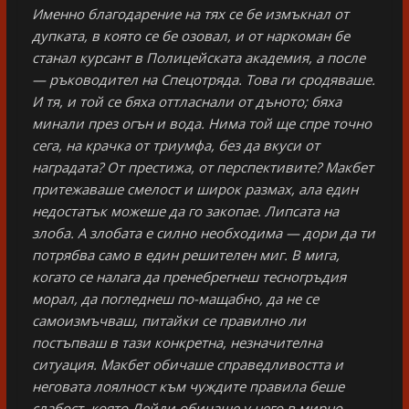
Именно благодарение на тях се бе измъкнал от
дупката, в която се бе озовал, и от наркоман бе
станал курсант в Полицейската академия, а после
— ръководител на Спецотряда. Това ги сродяваше.
И тя, и той се бяха оттласнали от дъното; бяха
минали през огън и вода. Нима той ще спре точно
сега, на крачка от триумфа, без да вкуси от
наградата? От престижа, от перспективите? Макбет
притежаваше смелост и широк размах, ала един
недостатък можеше да го закопае. Липсата на
злоба. А злобата е силно необходима — дори да ти
потрябва само в един решителен миг. В мига,
когато се налага да пренебрегнеш тесногръдия
морал, да погледнеш по-мащабно, да не се
самоизмъчваш, питайки се правилно ли
постъпваш в тази конкретна, незначителна
ситуация. Макбет обичаше справедливостта и
неговата лоялност към чуждите правила беше
слабост, която Лейди обичаше у него в мирно