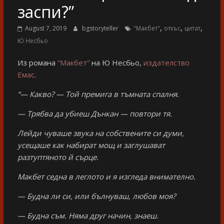
заспи?”
,
,
,
August 7, 2019
bgstoryteller
"Макбет"
откъс
цитат
Ю Hесбьо
Из романа
“Макбет”
на Ю Несбьо,
издателство
Емас
.
“— Какво? — Той премига в тъмната спалня.
— Трябва да убиеш Дънкан — повтори тя.
Лейди чуваше звука на собствените си думи,
усещаше как набират мощ и заглушават
разтуптяното й сърце.
Макбет седна в леглото и я изгледа внимателно.
— Будна ли си, или бълнуваш, любов моя?
— Будна съм. Няма друг начин, знаеш.