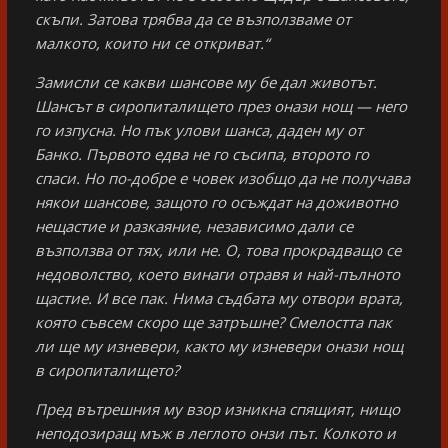
скъпи. Затова трябва да се възползваме от
малкото, които ни се откриват.“
Замисли се какви шансове му бе дал животът.
Шансът в сиропиталището през онази нощ — него
го изпусна. Но пък улови шанса, даден му от
Банко. Първото едва не го съсипа, второто го
спаси. Но по-добре е човек изобщо да не получава
някои шансове, защото го осъждат на доживотно
нещастие и разкаяние, независимо дали се
възползва от тях, или не. О, това прокрадващо се
недоволство, което винаги отравя и най-пълното
щастие. И все пак. Нима съдбата му отвори врата,
която съвсем скоро ще затръшне? Смелостта пак
ли ще му изневери, както му изневери онази нощ
в сиропиталището?
Пред вътрешния му взор изникна спящият, нищо
неподозиращ мъж в леглото онзи път. Колкото и