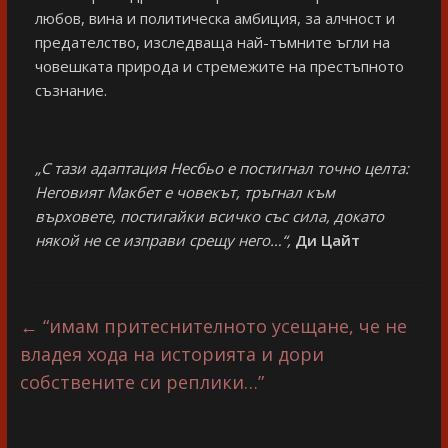
любов, вина и политическа амбиция, за алчност и
предателство, изследваща най-тъмните ъгли на
човешката природа и стремежите на престъпното
съзнание.
„С тази адаптация Несбьо е постигнал точно целта:
Неговият Макбет е човекът, тръгнал към
върховете, постигайки всичко със сила, докато
някой не се изправи срещу него…“,
Ди Цайт
←
“имам притеснителното усещане, че не
владея хода на историята и дори
собствените си реплики…”