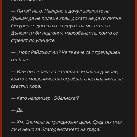
— Питай него. Навярно е дочул заканите на
Дънкан да не подвие крак, докато не да го пипне.
Сигурно се досеща и за друго: на мястото на
Дънкан ти би подгонил наркобандите, които се
стрелят по улиците.
— „Норс Райдърс“ ли? Че те вече са с прекършен
гръбнак.
— Или би се заел да затвориш игрални домове,
които с мошеничества ограбват спестяванията на
свестни хора.
— Като например „Обелиска“?
— Да.
— Хм. Спомена за грандиозни цели. Сред тях има
ли и нещо за благоденствието на града?