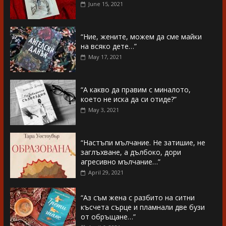
June 15, 2021
“Ние, жените, можем да сме майки
на всяко дете…”
May 17, 2021
“А какво да правим с миналото,
което не иска да си отиде?”
May 3, 2021
“Настъпи мълчание. Не затишие, не
заглъхване, а дълбоко, дори
агресивно мълчание…”
April 29, 2021
“Аз съм жена с разбито на ситни
късчета сърце и пламнали две бузи
от обръщане…”