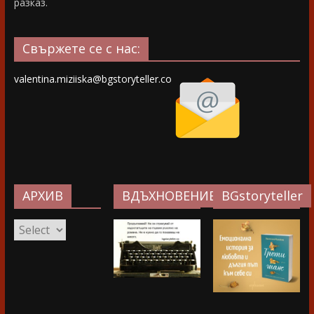
разказ.
Свържете се с нас:
valentina.miziiska@bgstoryteller.co
АРХИВ
ВДЪХНОВЕНИЕ…
BGstoryteller
АРХИВ