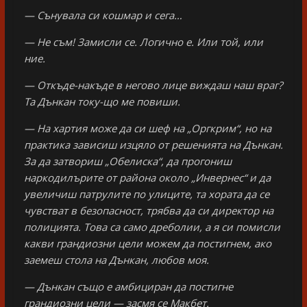
— Сънувала си кошмар и сега…
— Не съм! Замисли се. Логично е. Или той, или
ние.
— Откъде-накъде в негово лице виждаш наш враг?
Та Дънкан току-що ме повиши.
— На хартия може да си шеф на „Оргкрим“, но на
практика зависиш изцяло от решенията на Дънкан.
За да затвориш „Обелиска“, да прогониш
наркодилърите от района около „Инвернес“ и да
увеличиш патрулите по улиците, та хората да се
чувстват в безопасност, трябва да си директор на
полицията. Това са само дреболии, а я си помисли
какви грандиозни цели можем да постигнем, ако
заемеш стола на Дънкан, любов моя.
— Дънкан също е амбициран да постигне
грандиозни цели — засмя се Макбет.