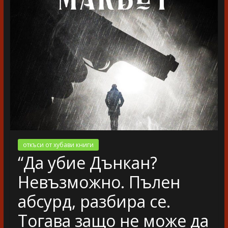
разказ
откъси от хубави книги
“Да убие Дънкан?
Невъзможно. Пълен
абсурд, разбира се.
Тогава защо не може да