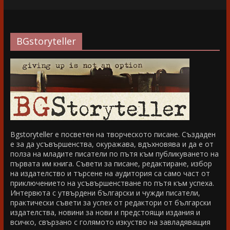
BGstoryteller
Bgstoryteller е посветен на творческото писане. Създаден
е за да усъвършенства, окуражава, вдъхновява и да е от
полза на младите писатели по пътя към публикуването на
първата им книга. Съвети за писане, редактиране, избор
на издателство и търсене на аудитория са само част от
приключението на усъвършенстване по пътя към успеха.
Интервюта с утвърдени български и чужди писатели,
практически съвети за успех от редактори от български
издателства, новини за нови и предстоящи издания и
всичко, свързано с голямото изкуство на завладяващия