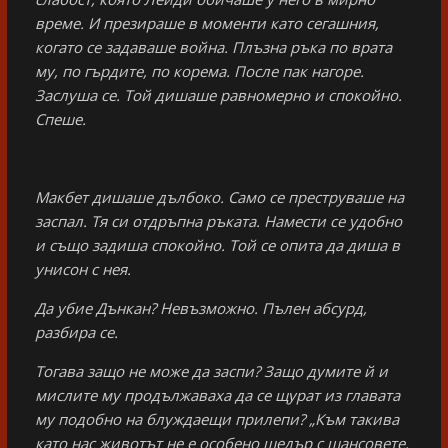
време. И презираше в моменти като сегашния,
когато се задаваше война. Плъзна ръка по врата
му, по гърдите, по корема. После пак нагоре.
Заслуша се. Той дишаше равномерно и спокойно.
Спеше.
Макбет дишаше дълбоко. Само се преструваше на
заспал. Тя си отдръпна ръката. Намести се удобно
и също задиша спокойно. Той се опита да диша в
унисон с нея.
Да убие Дънкан? Невъзможно. Пълен абсурд,
разбира се.
Тогава защо не може да заспи? Защо думите й и
мислите му продължаваха да се щурат из главата
му подобно на блуждаещи прилепи? „Към такива
като нас животът не е особено щедър с шансовете,