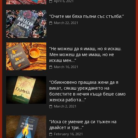
April 6, 2021
“Очите ми бяха пълни със стълби.”
March 22, 2021
“Не можеш да я имаш, но я искаш.
Мен можеш да ме имаш, но не
искаш мен…”
March 16, 2021
“Обикновено пращаха жени да я
викат, сякаш уреждането на
болестите в нечия къща беше само
женска работа…”
March 2, 2021
“Иска се умение да си тъжен на
двайсет и три…”
February 16, 2021