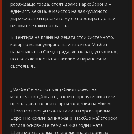
разяждаща града, стоят двама наркобарони –
единият, Хеката, е майстор на задкулисното
дирижиране и връзките му се простират до най-
високите етажи на властта.
В центъра на плана на Хеката стои системното,
коварно манипулиране на инспектор Макбет –
началникът на Спецотряда, уважаван, успял мъж,
но със склонност към насилие и параноични
състояния…
„Макбет“ е част от мащабния проект на
издателство „Хогарт“, в който прочути писатели
пресъздават вечните произведения на Уилям
Шекспир през уникалната си авторска призма.
Верен на криминалния жанр, Несбьо майсторски
вплита основните теми на 400-годишната
Шекспирова драма в съвременна история за