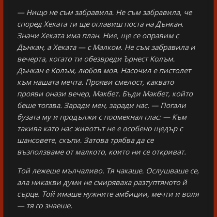
— Нищо не съм забравила. Не съм забравила, че
според Хеката ти ще оглавиш поста на Дънкан.
Значи Хеката има план. Ние, ще се оправим с
Дънкан, а Хеката — с Малком. Не съм забравила и
вечерта, когато ти обезвреди Ърнест Колъм.
Дънкан е Колъм, любов моя. Насочил е пистолет
към нашата мечта. Прояви смелост, каквато
прояви онази вечер, Макбет. Бъди Макбет, който
беше тогава. Заради мен, заради нас. — Погали
бузата му и продължи с поомекнал глас: — Към
такива като нас животът не е особено щедър с
шансовете, скъпи. Затова трябва да се
възползваме от малкото, които ни се откриват.
Той лежеше мълчаливо. Тя чакаше. Ослушваше се,
ала никакви думи не смиряваха разтуптяното й
сърце. Той имаше нужните амбиции, мечти и воля
— тя го знаеше.