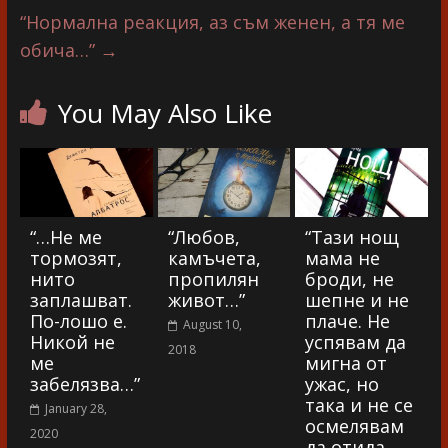
“Нормална реакция, аз съм женен, а тя ме
обича…”
→
You May Also Like
“…Не ме
“Любов,
“Тази нощ
тормозят,
камъчета,
мама не
нито
пропилян
броди, не
заплашват.
живот…”
шепне и не
По-лошо е.
плаче. Не
August 10,
Никой не
успявам да
2018
ме
мигна от
забелязва…”
ужас, но
така и не се
January 28,
осмелявам
2020
да отида