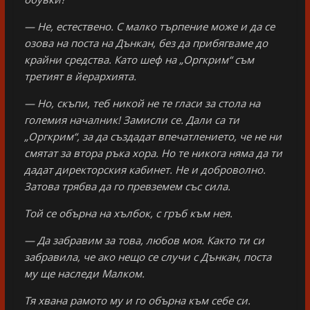
— Не, естествено. С малко търпение може и да се
озова на поста на Дънкан, без да прибягваме до
крайни средства. Като шеф на „Оргкрим“ съм
третият в йерархията.
— Но, скъпи, теб никой не те гласи за стола на
големия началник! Замисли се. Дали са ти
„Оргкрим“, за да създадат впечатлението, че не ни
смятат за втора ръка хора. Но те никога няма да ти
дадат директорския кабинет. Не и доброволно.
Затова трябва да го превземем със сила.
Той се обърна на хълбок, с гръб към нея.
— Да забравим за това, любов моя. Както ти си
забравила, че ако нещо се случи с Дънкан, поста
му ще наследи Малком.
Тя хвана рамото му и го обърна към себе си.