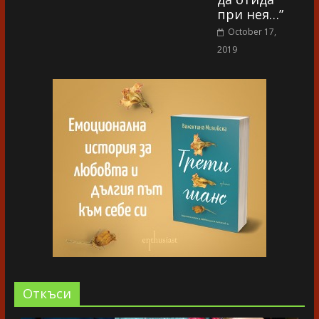
при нея…”
October 17,
2019
Oткъси