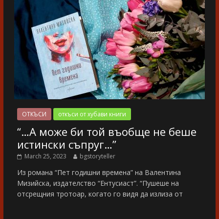
ОТКЪСИ
откъси от хубави книги
“…А може би той въобще не беше
истински съпруг…”
March 25, 2023
bgstoryteller
Из романа “Пет годишни времена” на Валентина
Мизийска, издателство “Ентусиаст”. “Пушеше на
отсрещния тротоар, когато го видя да излиза от