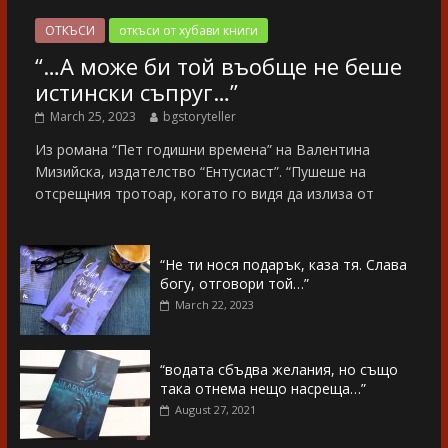
ОТКЪСИ
откъси от хубави книги
“…А може би той въобще не беше
истински съпруг…”
March 25, 2023
bgstoryteller
Из романа “Пет годишни времена” на Валентина
Мизийска, издателство “Ентусиаст”. “Пушеше на
отсрещния тротоар, когато го видя да излиза от
“Не ти нося подарък, каза тя. Слава
богу, отговори той…”
March 22, 2023
“водата сбъдва желания, но също
така отнема нещо насреща…”
August 27, 2021