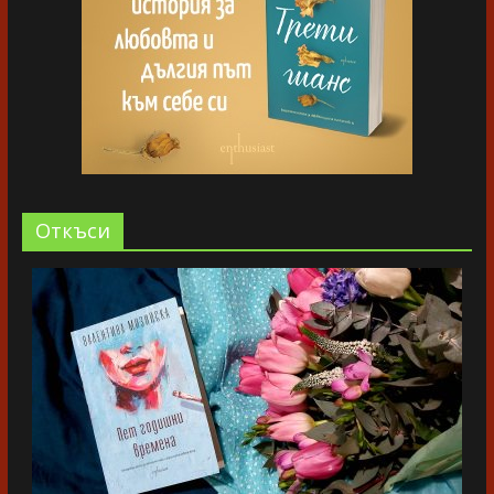
Oткъси