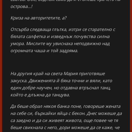
острова…!
Криза на авторитетите, а?
Отсърба следваща глътка, изтри се старателно с
бялата салфетка и изведнъж почувства силна
умора. Мислите му увиснаха неподвижно над
огромната чаша и той задряма.
На другия край на света Мария приготвяше
закуска. Движенията й бяха точни и вяли, като
един добре научен, но отдавна втръснал танц,
който е длъжна да танцува.
Да беше обрал някоя банка поне, говореше жената
на себе си, бъркайки яйца с бекон. Днес можеше да
са заедно и да си живеят живота, още повее че тя
беше свикнала с него, дори можеше да се каже, че