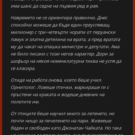
има шанс да седне на първия ред в рая.
Навремето не се ориентира правилно. Днес
спокойно можеше да бъде един преуспяващ
милионер с три-четвърти чорапи от перуански
памук и златна детелина на врата, а пред вратата
му да чакат на опашка министри и депутати. Ама
не било писано с този негов характер. Дори за
шофьор на някоя номенклатурна тиква не успя да
се класира.
Отиде на работа онова, което беше учил.
Орнитолог. Ловеше птички, маркираше ги с
пръстени на краката и водеше дневник на
полетите им.
От птиците беше научил много за летенето, но
почти нищо за печеленето на пари. Живееше
беден и свободен като Джонатан Чайката. Но така
не можеше да продължава, ако възнамеряваше да