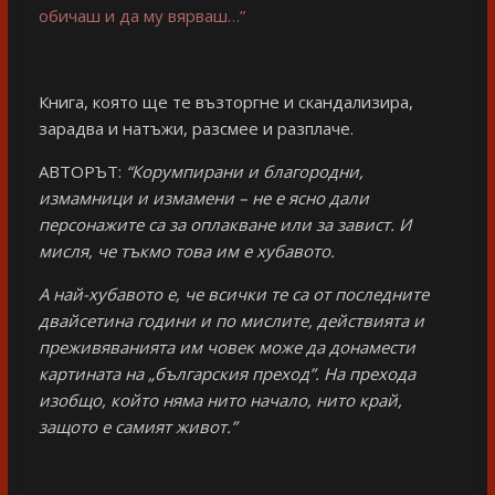
обичаш и да му вярваш…”
Книга, която ще те възторгне и скандализира,
зарадва и натъжи, разсмее и разплаче.
АВТОРЪТ:
“Корумпирани и благородни,
измамници и измамени – не е ясно дали
персонажите са за оплакване или за завист. И
мисля, че тъкмо това им е хубавото.
А най-хубавото е, че всички те са от последните
двайсетина години и по мислите, действията и
преживяванията им човек може да донамести
картината на „българския преход”. На прехода
изобщо, който няма нито начало, нито край,
защото е самият живот.”