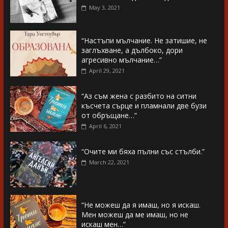
May 3, 2021
“Настъпи мълчание. Не затишие, не
заглъхване, а дълбоко, дори
агресивно мълчание…”
April 29, 2021
“Аз съм жена с разбито на ситни
късчета сърце и пламнали две бузи
от обръщане…”
April 6, 2021
“Очите ми бяха пълни със стълби.”
March 22, 2021
“Не можеш да я имаш, но я искаш.
Мен можеш да ме имаш, но не
искаш мен…”