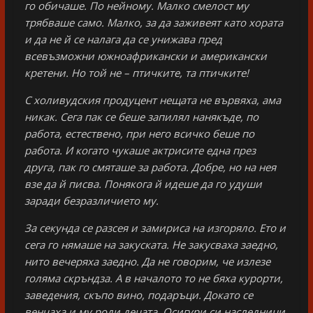
го обичаше. По нейному. Малко смелост му
трябваше само. Малко, за да заживеят като хората
и да не й се налага да се унижава пред
всевъзможни южноафрикански и американски
кретени. Но той не – птичките, та птичките!
С холивудския продуцент нещата не вървяха, ама
никак. Сега пак се беше запилял нанякъде, по
работа, естествено, при него всичко беше по
работа. И когато чукаше актрисите една през
друга, пак го смяташе за работа. Добре, но на нея
взе да й писва. Понякога й идеше да го удуши
заради безразличието му.
За секунда се разсея и замириса на изгоряло. Ето и
сега го нямаше на закуската. Не закусваха заедно,
нито вечеряха заедно. Да не говорим, че излезе
голяма скръндза. А в началото то не бяха курорти,
заведения, скъпо вино, подаръци. Докато се
венчаха и му роди децата. Осигури си наследници