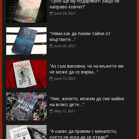
“Гроб ще му подаряват! Защо не
направо ковчег!”
June 24, 2021
“Няма как да пазим тайни от
мъртвите…”
June 20, 2021
“Аз съм виновна, че на мъжете им
не може да се вярва…”
June 15, 2021
“Ние, жените, можем да сме майки
на всяко дете…”
May 17, 2021
“А какво да правим с миналото,
което не иска да си отиде?”