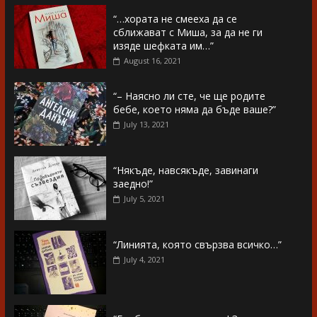
“…хората не смееха да се
сближават с Миша, за да не ги
изяде шефката им…”
August 16, 2021
“– Наясно ли сте, че ще родите
бебе, което няма да бъде ваше?”
July 13, 2021
“Някъде, навсякъде, завинаги
заедно!”
July 5, 2021
“Линията, която свързва всичко…”
July 4, 2021