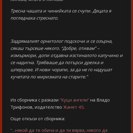
Тресна чашата и чинийката се счупи. Децата я
погледнаха стреснато.
Задрямалият орнитолог подскочи и се озърна,
сякаш търсеше някого. “Добре, отивам” –
измърмори, допи отдавна изстиналото капучино и
се надигна. Трябваше да потърси дрелка и
шперцове. И нови чорапи, за да не го надушат
кучетата по миризмата на старите.”
Из сборника с разкази
“Куци ангели”
на Владо
Трифонов, издателство
Жанет 45
.
Още откъси от сборника:
“…някой да те обича и да ти вярва, някого да