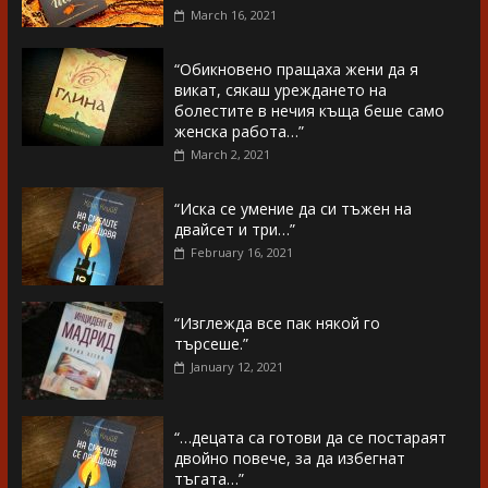
March 16, 2021
“Обикновено пращаха жени да я
викат, сякаш уреждането на
болестите в нечия къща беше само
женска работа…”
March 2, 2021
“Иска се умение да си тъжен на
двайсет и три…”
February 16, 2021
“Изглежда все пак някой го
търсеше.”
January 12, 2021
“…децата са готови да се постараят
двойно повече, за да избегнат
тъгата…”