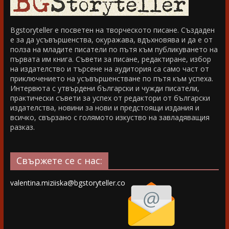
Bgstoryteller е посветен на творческото писане. Създаден
е за да усъвършенства, окуражава, вдъхновява и да е от
полза на младите писатели по пътя към публикуването на
първата им книга. Съвети за писане, редактиране, избор
на издателство и търсене на аудитория са само част от
приключението на усъвършенстване по пътя към успеха.
Интервюта с утвърдени български и чужди писатели,
практически съвети за успех от редактори от български
издателства, новини за нови и предстоящи издания и
всичко, свързано с голямото изкуство на завладяващия
разказ.
Свържете се с нас:
valentina.miziiska@bgstoryteller.co