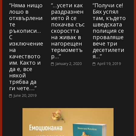
“Няма нищо
“…усети как
“Получи се!
лошо в
раздразнен
Бях успял
отхвърлени
ието й се
там, където
те
покачва със
шведската
ръкописи…
скоростта
полиция се
С
на живак в
проваляше
изключение
нагорещен
вече три
на
термометъ
десетилети
качеството
р…”
я…”
им. Както и
January 2, 2020
April 19, 2019
да е, все
някой
трябва да
ги чете….”
June 20, 2019