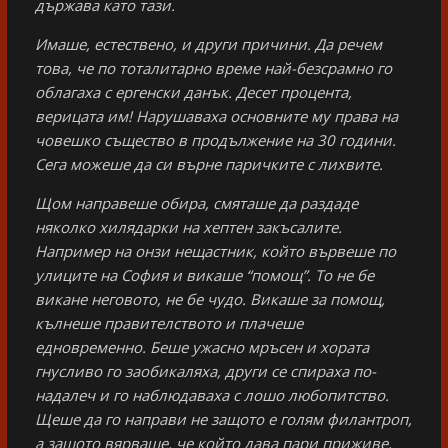
държава като тази.
Имаше, естествено, и други причини. Да речем
това, че по тоталитарно време най-безсрамно го
облагаха с ергенски данък. Десет процента,
верицата им! Нарушаваха основните му права на
човешко същество в продължение на 30 години.
Сега можеше да си върне паричките с лихвите.
Щом направеше обира, смяташе да раздаде
няколко хилядарки на хептен закъсалите.
Например на онзи нещастник, който вървеше по
улиците на София и викаше “помощ”. То не бе
викане неговото, не бе чудо. Викаше за помощ,
кълнеше правителството
и плачеше
едновременно. Беше ужасно мръсен и хората
гнусливо го заобикаляха, други се спираха по-
надалеч и го наблюдаваха с лошо любопитство.
Щеше да го направи не защото е голям филантроп,
а защото вярваше, че който дава пари приживе,