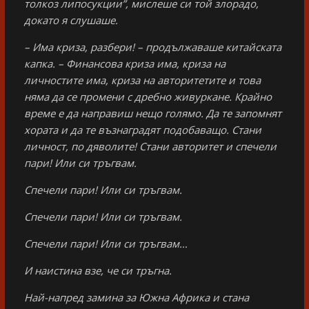
толкоз липосукции”, мислеше си той злорадо,
докато я слушаше.
– Има криза, разбери! – продължаваше китайската
капка. – Финансова криза има, криза на
личностите има, криза на авторитетите и това
няма да се промени с дребно живуркане. Крайно
време е да направиш нещо голямо. Да те запомнят
хората и да те възнаградят подобаващо. Стани
личност, по дяволите! Стани авторитет и спечели
пари! Или си тръгвам.
Спечели пари! Или си тръгвам.
Спечели пари! Или си тръгвам.
Спечели пари! Или си тръгвам…
И наистина взе, че си тръгна.
Най-напред замина за Южна Африка и стана