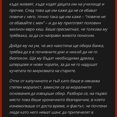
къде живеят, къде ходят децата им на училище и
прочее. След това ще им каже да не се ебават
повече с него, точно така ще им каже – “повече не
се ебавайте с мен” – и да му приготвят половин
милион евро кеш. Беше пресметнал, че толкова му
трябваха, за да си направи живота поносим.
Дойде му на ум, че ако наистина ще обира банка,
трябва да е в почивните дни и никой да не го
безпокои. Ще му бъдат необходими дрелка,
шперцове и нови чорапи, за да не го надушат
кучетата по миризмата на старите.
Отпи от капучиното и тъй като беше в някаква
степен моралист, замисли се за моралните
основания да извърши обир. Разбира се, на първо
място това беше хроничното безпаричие, в което
изнемогваше от доста време, и фактът, че почтени
люде като него нямат шанс да припечелят в