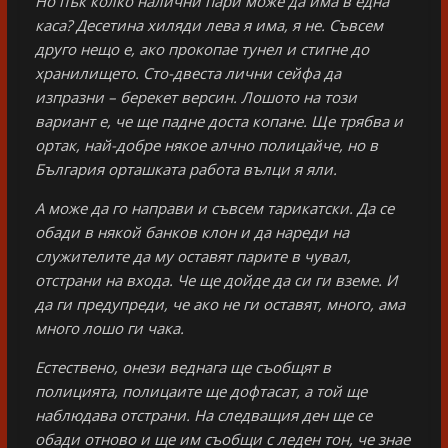
Но пък колко налични пари може да има в една
каса? Десетина хиляди лева я има, я не. Съвсем
друго нещо е, ако прокопае тунел и стигне до
хранилището. Сто-двеста лични сейфа да
изпразни – берекет версин. Лошото на този
вариант е, че ще падне доста копане. Ще трябва и
ортак, най-добре някое алчно полицайче, но в
България орташката работа вълци я яли.
А може да го направи и съвсем тарикатски. Да се
обади в някой банков клон и да нареди на
служителите да му оставят парите в чувал,
отстрани на входа. Че ще дойде да си ги вземе. И
да ги предупреди, че ако не ги оставят, много, ама
много лошо ги чака.
Естествено, онези веднага ще съобщят в
полицията, полицаите ще дофтасат, а той ще
наблюдава отстрани. На следващия ден ще се
обади отново и ще им съобщи с леден тон, че знае