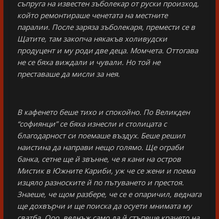
съпруга на известен зъболекар от руски произход,
който ремонтираше ченетата на местните
паралии. После заряза зъболекаря, премести се в
Щатите, там закопча някакъв холивудски
продуцент и му роди две деца. Момчета. Оттогава
не се бяха виждали и чували. Но той не
преставаше да мисли за нея.
В кафенето беше тихо и спокойно. По Великден
“софиянци” се бяха изнесли и столицата с
благодарност си поемаше въздух. Беше решил
наистина да направи нещо голямо. Ще ограби
банка, сетне ще й звънне, че я кани на остров
Мистик в Южните Кариби, уж че се жени и поема
изцяло разноските й по пътуването и престоя.
Знаеше, че щом разбере, че се е опаричил, веднага
ще дохвърчи и ще поиска да осуети мнимата му
сватба. Ооо, веднъж само да й стъпеше крачето на