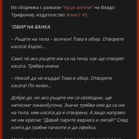
Из сборника с разкази
“Куци ангели”
на Владо
Трифонов, издателство
Жанет 45
.
“
ОБИР НА БАНКА
– Ръцете на тила – всички! Това е обир. Отворете
касата! Бързо…
Само че ако ръцете им са на тила, как ще отворят
касата. Трябва иначе.
– Никой да не мърда! Това е обир. Отворете
касата! По-живо…
Добре де, но ако ръцете им са свободни, ще
натиснат паникбутона. Значи трябва хем да са им
на тила, хем касата да е отворена. А защо направо
не им кресне: “Давай парите веднага и лягай!” След
което да грабне пачките и да офейка.