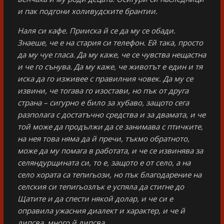
и пак подгони холивудските брантии.
Наля си кафе. Прииска й се да му се обади.
Знаеше, че е на стария си телефон. Ей така, просто
да му чуе гласа. Да му каже, че се чувства нещастна
и че го сънува. Да му каже, че животът е един и тя
иска да го изживее с правилния човек. Да му се
извини, че тогава го изостави, но пък от друга
страна – сигурно е било за хубаво, защото сега
разполага с достатъчно средства и за двамата, и че
той може да продължи да се занимава с птичките,
на нея това няма да й пречи, тъкмо обратното,
може да му помага в работата, и че се извинява за
селяндурщината си, то е, защото е от село, а на
село хората са тепигьози, но пък благодарение на
селския си тепигьозлък е успяла да стигне до
Щатите и да спести някой долар, и че си е
оправила ужасния диалект и характер, и че й
липсва, много й липсва.