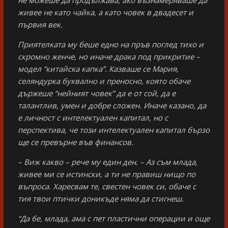
живее не като чайка, а като човек в двадесет и
първия век.
Приятелката му беше едно на пръв поглед тихо и
скромно женче, но иначе драка под прикритие –
модел “китайска капка”. Казваше се Мария,
селяндурка буквално и преносно, която обаче
държеше “нейният човек” да е от сой, да е
талантлив, умен и добре сложен. Иначе казано, да
е личност с интелектуален капитал, но с
перспектива, че този интелектуален капитал бързо
ще се превърне във финансов.
– Виж какво – рече му един ден. – Аз съм млада,
живее ми се истински, а ти не правиш нищо по
въпроса. Харесвам те, свестен човек си, обаче с
тия твои птички доникъде няма да стигнеш.
“Да бе, млада, ама с пет пластични операции и още