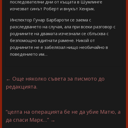
последователни дни от къщата в Шумлинге
изчезват синът Роберт и внукът Хенрик.
Инспектор Гунар Барбароти се заема с
разследването на случая, ала при всеки разговор с
роднините на двамата изчезнали се сблъсква с
безпомощно вдигнати рамене. Никой от
роднините не е забелязал нищо необичайно в
поведението им…
←
Още няколко съвета за писмото до
редакцията.
“целта на операцията бе не да убие Матю, а
да спаси Марк…”
→