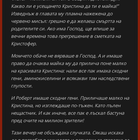
Какво ли е усещането Кристина да ти е майка!”
Изведнъж в главата му пламна нажежена до
червено мисъл: грешно е да желаеш смъртта на
родителите си. Ако има Господ, ще впише за
вечни времена това прегрешение в сметката на
Кристофер.
Момчето обаче не вярваше в Господ. А и имаше
право да очаква майка му да прилича поне малко
на красивата Кристина: нали все пак имаха сходни
гени, аминокиселини и всякакви там наследствени
глупости.
И Роберт имаше сходни гени. Приличаше малко на
Кристина, но изглеждаше по-тъжен. Като пълен
нещастник. И как иначе, все пак е лъскал бастуна
пред очите на милион зрители!
Тази вечер не обсъждаха случката. Сякаш искаха
да я погребат в миналото и всячески се стараеха да