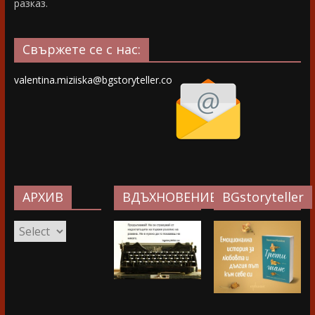
разказ.
Свържете се с нас:
valentina.miziiska@bgstoryteller.co
АРХИВ
ВДЪХНОВЕНИЕ…
BGstoryteller
АРХИВ