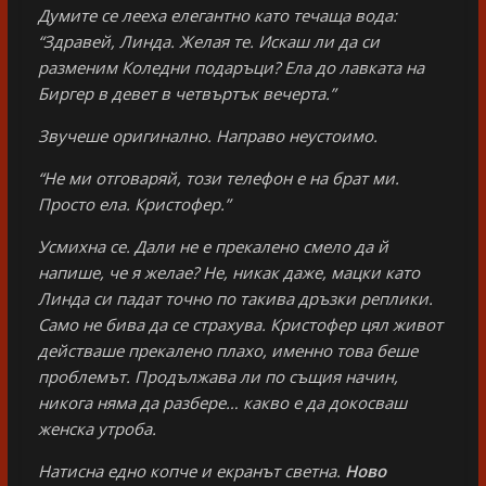
Думите се лееха елегантно като течаща вода:
“Здравей, Линда. Желая те. Искаш ли да си
разменим Коледни подаръци? Ела до лавката на
Биргер в девет в четвъртък вечерта.”
Звучеше оригинално. Направо неустоимо.
“Не ми отговаряй, този телефон е на брат ми.
Просто ела. Кристофер.”
Усмихна се. Дали не е прекалено смело да й
напише, че я желае? Не, никак даже, мацки като
Линда си падат точно по такива дръзки реплики.
Само не бива да се страхува. Кристофер цял живот
действаше прекалено плахо, именно това беше
проблемът. Продължава ли по същия начин,
никога няма да разбере… какво е да докосваш
женска утроба.
Натисна едно копче и екранът светна.
Ново