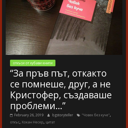
разказ
откъси от хубави книги
“За пръв път, откакто
се помнеше, друг, а не
Кристофер, създаваше
проблеми…”
,
February 26, 2019
bgstoryteller
"Човек без куче"
,
,
откъс
Хокан Несер
цитат