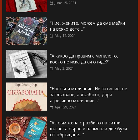
June 15, 2021
“Ние, жените, можем да сме майки
на всяко дете…”
May 17, 2021
“А какво да правим с миналото,
което не иска да си отиде?”
May 3, 2021
“Настъпи мълчание. Не затишие, не
заглъхване, а дълбоко, дори
агресивно мълчание…”
April 29, 2021
“Аз съм жена с разбито на ситни
късчета сърце и пламнали две бузи
от обръщане…”