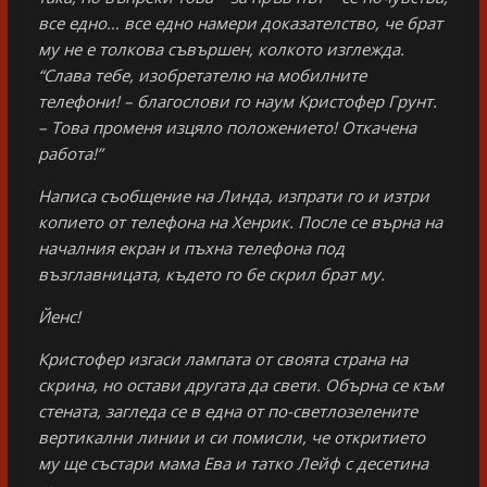
все едно… все едно намери доказателство, че брат
му не е толкова съвършен, колкото изглежда.
“Слава тебе, изобретателю на мобилните
телефони! – благослови го наум Кристофер Грунт.
– Това променя изцяло положението! Откачена
работа!”
Написа съобщение на Линда, изпрати го и изтри
копието от телефона на Хенрик. После се върна на
началния екран и пъхна телефона под
възглавницата, където го бе скрил брат му.
Йенс!
Кристофер изгаси лампата от своята страна на
скрина, но остави другата да свети. Обърна се към
стената, загледа се в една от по-светлозелените
вертикални линии и си помисли, че откритието
му ще състари мама Ева и татко Лейф с десетина