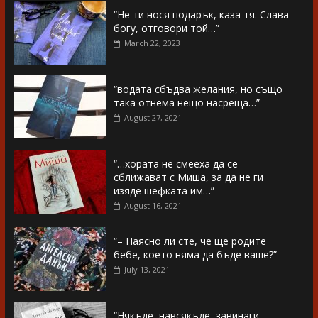
“Не ти нося подарък, каза тя. Слава
богу, отговори той…”
March 22, 2023
“водата сбъдва желания, но също
така отнема нещо насреща…”
August 27, 2021
“…хората не смееха да се
сближават с Миша, за да не ги
изяде шефката им…”
August 16, 2021
“– Наясно ли сте, че ще родите
бебе, което няма да бъде ваше?”
July 13, 2021
“Някъде, навсякъде, завинаги