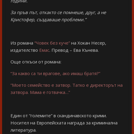
години.
За пръв път, откакто се помнеше, друг, а не
Кристофер, създаваше проблеми.”
Из романа
“Човек без куче”
на Хокан Несер,
издателство
Емас
. Превод – Ева Кънева.
Още откъси от романа:
“За какво са ти врагове, ако имаш братя?”
“Моето семейство е затвор. Татко е директорът на
затвора. Мама е готвачка…”
Eдин от “големите” в скандинавското крими.
Носител на Европейската награда за криминална
литература.