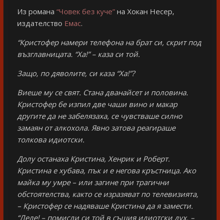
Из романа
“Човек без куче”
на Хокан Несер,
издателство
Емас
.
“Кристофер намери телефона на брат си, скрит под
възглавницата. “Ха!” – каза си той.
Защо, по дяволите, си каза “Ха!”?
Виеше му се свят. Стана дванайсет и половина.
Кристофер бе изпил две чаши вино и макар
другите да не забелязаха, се чувстваше силно
замаян от алкохола. Явно затова реагираше
толкова идиотски.
Долу останаха Кристина, Хенрик и Роберт.
Кристина е хубава, пък и е негова кръстница. Ако
майка му умре – или загине при трагични
обстоятелства, както се изразяват по телевизията,
– Кристофер се надяваше Кристина да я замести.
“Леле! – помисли си той в същия идиотски дух. –