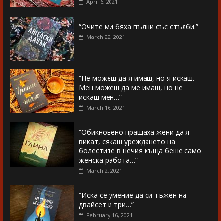
April 6, 2021
“Очите ми бяха пълни със стълби.”
March 22, 2021
“Не можеш да я имаш, но я искаш.
Мен можеш да ме имаш, но не
искаш мен…”
March 16, 2021
“Обикновено пращаха жени да я
викат, сякаш уреждането на
болестите в нечия къща беше само
женска работа…”
March 2, 2021
“Иска се умение да си тъжен на
двайсет и три…”
February 16, 2021