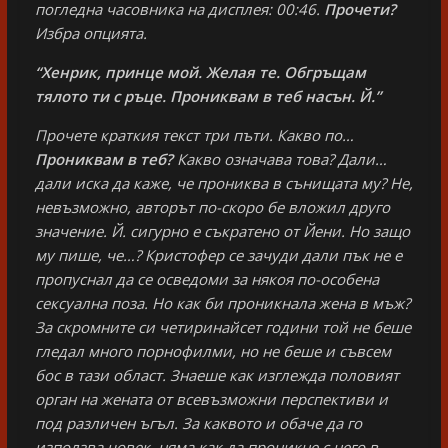
погледна часовника на дисплея: 00:46.
Прочети?
Избра опцията.
“Хенрик, принце мой. Желая те. Обгръщам
тялото ти с ръце. Прониквам в теб насън. Й.”
Прочете краткия текст три пъти. Какво по…
Прониквам в теб?
Какво означава това? Дали…
дали иска да каже, че прониква в сънищата му? Не,
невъзможно, авторът по-скоро бе вложил друго
значение. Й. сигурно е съкратено от Йени. Но защо
му пише, че…? Кристофер се зачуди дали пък не е
пропуснал да се осведоми за някоя по-особена
сексуална поза. Но как би проникнала жена в мъж?
За скромните си четиринайсет години той не беше
гледал много порнофилми, но не беше и съвсем
бос в тази област. Знаеше как изглежда половият
орган на жената от всевъзможни перспективи и
под различен ъгъл. За каквото и обаче да го
използва човек, няма как да проникне с него в