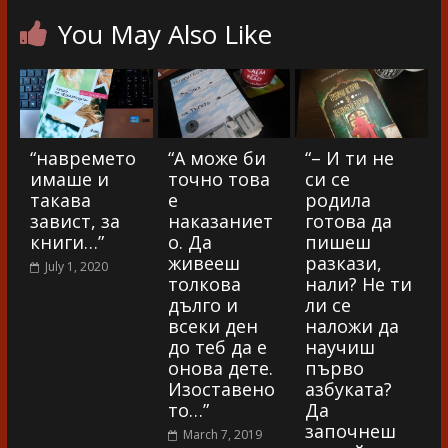
You May Also Like
“навремето
“А може би
“– И ти не
имаше и
точно това
си се
такава
е
родила
завист, за
наказаниет
готова да
книги…”
о. Да
пишеш
живееш
разкази,
July 1, 2020
толкова
нали? Не ти
дълго и
ли се
всеки ден
наложи да
до теб да е
научиш
онова дете.
първо
Изоставено
азбуката?
то…”
Да
започнеш
March 7, 2019