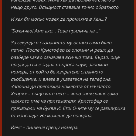
нещо друго. Всъщност ставаше точно обратното.
И как би могъл човек да проникне в Хен…?
“Божичко! Ами ако… Това прилича на…”
За секунда в съзнанието му остана само бяло
петно. После Кристофер се опомни и реши да
разбере какво означава всичко това. Бързо, още
преди да си е задал въпроса наум, запомни
номера, от който бе изпратено странното
съобщение, и влезе в указателя на телефона.
Започна да преглежда номерата от началото.
Хенрик – също като него – явно записваше само
малкото име на притежателя. Кристофер се
прехвърли на буква Й. Ето! Очите му се разшириха
от изненада. Не можеше да повярва.
Йенс – пишеше срещу номера.