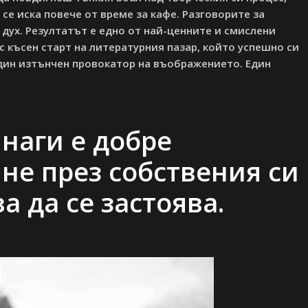
се иска повече от време за кафе. Разговорите за
дух. Резултатът е едно от най-ценните и смислени
 с късен старт на литературния пазар, който успешно си
Един изтънчен провокатор на въображението. Един
инаги е добре
е през собствения си
ва да се застоява.