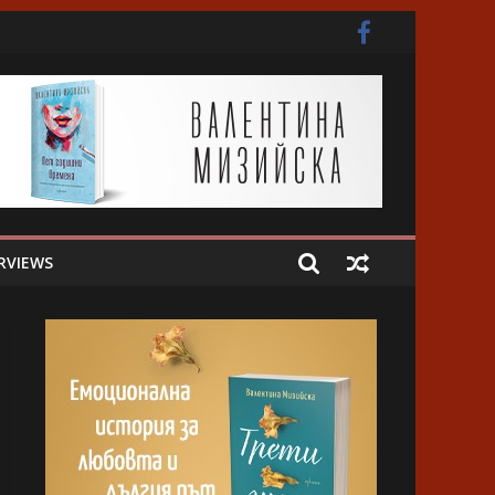
ота
RVIEWS