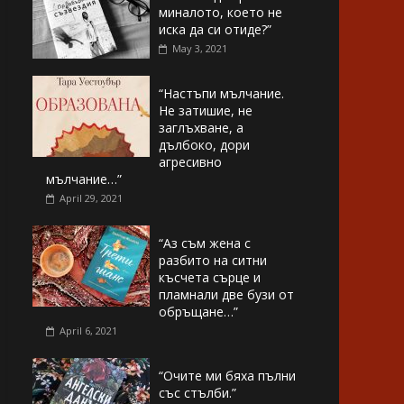
миналото, което не
иска да си отиде?”
May 3, 2021
“Настъпи мълчание.
Не затишие, не
заглъхване, а
дълбоко, дори
агресивно
мълчание…”
April 29, 2021
“Аз съм жена с
разбито на ситни
късчета сърце и
пламнали две бузи от
обръщане…”
April 6, 2021
“Очите ми бяха пълни
със стълби.”