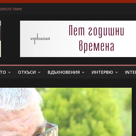
доволствие
ичам да пиша за герои, които еволюират
не беше истински съпруг…”
 тя. Слава богу, отговори той…”
в всяка сцена преживявам силно, както ако ми се случва в жив
ЕТО
ОТКЪСИ
ВДЪХНОВЕНИЯ
ИНТЕРВЮ
INTE