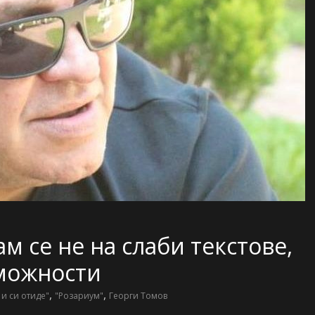
м се не на слаби текстове,
зможности
,
,
 и си отиде"
"Розариум"
Георги Томов