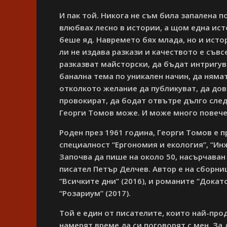
И пак той. Никога не съм била запалена п
влюбвах лесно в истории, а щом една ист
беше яд. Навремето бях млада, но и истор
ли не издава разкази и качеството е съвс
разказват майсторски, да бъдат интригув
банална тема по уникален начин, да няма
отколкото желание да публикуват, да дов
провокират, да бодат отвътре дълго след
Георги Томов може. И може много повече 
Роден през 1961 година, Георги Томов е 
специалност “Ергономия и екология”, “Ин
Започва да пише на около 50, насърчаван
писател Петър Делчев. Автор е на сборниц
“Всичките дни” (2016), и романите “Докат
“Розариум” (2017).
Той е един от писателите, които най-про
намерят време да си поговорят с мен. За