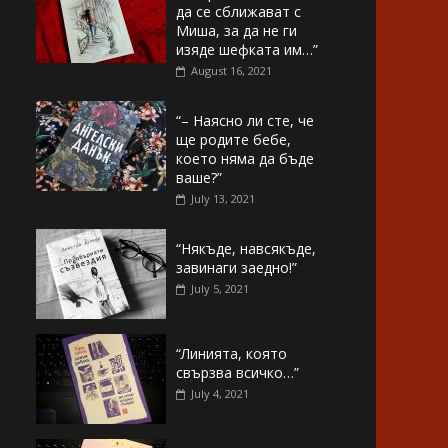
да се сближават с
Миша, за да не ги
изяде шефката им…”
August 16, 2021
“– Наясно ли сте, че
ще родите бебе,
което няма да бъде
ваше?”
July 13, 2021
“Някъде, навсякъде,
завинаги заедно!”
July 5, 2021
“Линията, която
свързва всичко…”
July 4, 2021