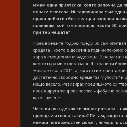
Имам една приятелка, която започна да п
винаги е писала. Интервюирала съм една 
прави дебютен бестселър и започва да жи
познавам, който е прописал чак на 50, пр
при теб нещата?
През всичките години преди 50 съм опитвал
средата”, което е десетина години по-рано
хора в емоционални чудовища. В резултат н
компютъра ми отлежаваше 4 страници брилян
Някъде около 2011-а, когато световната криз
достатъчно свободно време “за глупости” и
нещо весело. Ревизирах предишното си “твор
поех в друга жанрова посока – фабулни разка
като звучене.
Чете ли някъде как се пишат разкази – ня
препоръчителни такива? Питам, защото р
нямаш повърхностен сюжет, нямаш плоск