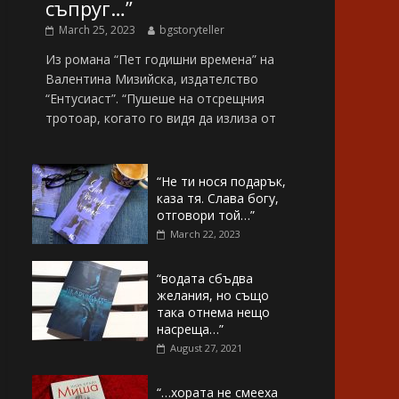
съпруг…”
March 25, 2023
bgstoryteller
Из романа “Пет годишни времена” на
Валентина Мизийска, издателство
“Ентусиаст”. “Пушеше на отсрещния
тротоар, когато го видя да излиза от
“Не ти нося подарък,
каза тя. Слава богу,
отговори той…”
March 22, 2023
“водата сбъдва
желания, но също
така отнема нещо
насреща…”
August 27, 2021
“…хората не смееха