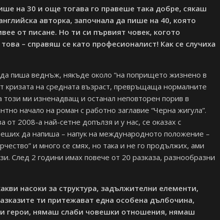
ише на 30 и още тогава го правеше така добре, сякаш
английска авторка, започнала да пише на 40, която
вее от писане. Но ти си първият човек, когото
и това – справяш се като професионалист! Как се случиха
 да пиша веднъж, някъде около “на попрището жизнено в
 от кризата на средната възраст, превръщаща нормалните
а този ми изненадващ и останал неповторен порив в
тно начало на роман с работно заглавие “Черна жигула”.
а от 2008-а най-сетне допълзя и у нас, се оказах с
 реших да напиша – напук на международното положение –
чество” и много се смях, но така и не го продължих, ами
зи. След 2 години имах повече от 20 разказа, разнообразни
какви насоки за структура, задължителни елементи,
азказите ти притежават една особена дълбочина,
и герои, нямаш слаби човешки отношения, нямаш