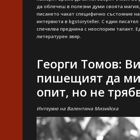
да облечеш в полезни думи своята магия, 
писането чакат специфично състояние на 
интервюта в bgstoryteller. С един писател
спечелва преднина с неоспорим талант. 
литературен звяр.
Георги Томов: В
пишещият да мин
опит, но не тряб
Интервю на Валентина Мизийска