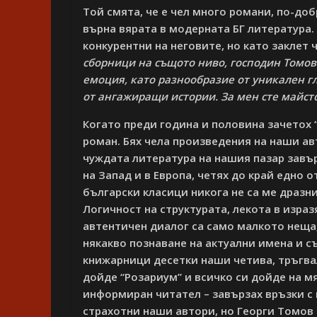
Той смята, че е чел много романи, по-доб
върна вярата в модерната БГ литература.
конкурентни на неговите, но като заклет 
сборници на същото ниво, господин Томов
емоция, като разнообразие от уникален гл
от ангажиращи истории. За мен сте майст
Когато преди година и половина зачетох 
роман. Бях чела произведения на наши авт
чуждата литература на нашия пазар завъ
на Запад и в Европа, четях до край едно
български класици никога не са ме дразн
Логичност на структурата, лекота в изра
автентичен диалог са само малкото неща, 
някакво познаване на актуални имена и с
книжарници десетки наши четива, тръгвал
дойде “Розариум” и всичко си дойде на мя
информиран читател – завързах връзки с 
страхотни наши автори, но Георги Томов