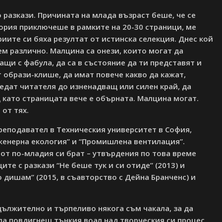
о разкази. Причината на млада възраст беше, че се
ория приключеше в рамките на 20-30 страници, ме
иите си бяха резултат от истинска селекция. Днес кой
ем различно. Малцина са онези, които могат да
ащи с фабула, да са в състояние да ти представят и
т образи-клише, да имат повече какво да кажат,
едат читателя до изненадващ или силен край, да
 като страницата вече е обърната. Малцина могат.
от тях.
преподавател в Техническия университет в София,
женерна екология” и “Промишлена вентилация”.
 от по-младия си брат – утвърдения по това време
ите с разкази “Не беше тук и си отиде” (2013) и
о дишам” (2015, в съавторство с Дейна Бранченс) и
дължително и търпеливо някога съм чакала, за да
 да повдигнеш тънкия воал над творческия си процес,