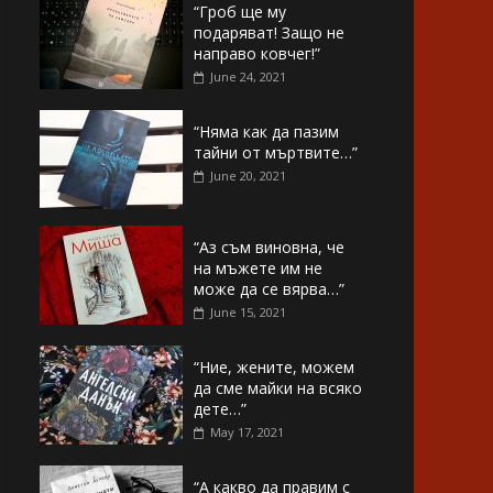
“Гроб ще му
подаряват! Защо не
направо ковчег!”
June 24, 2021
“Няма как да пазим
тайни от мъртвите…”
June 20, 2021
“Аз съм виновна, че
на мъжете им не
може да се вярва…”
June 15, 2021
“Ние, жените, можем
да сме майки на всяко
дете…”
May 17, 2021
“А какво да правим с