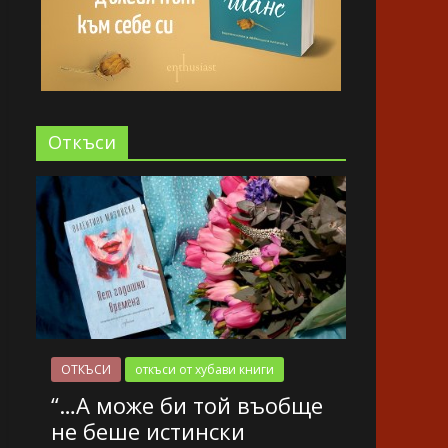
Oткъси
ОТКЪСИ
откъси от хубави книги
“…А може би той въобще
не беше истински