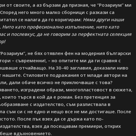
ри от своите, а аз бързам да призная, че “Розариум” ми
 Според него много малко сборници с разкази са
читател се налага да го коригирам:
Няма други наши
. Нито като професионално изпълнение, нито като
ас и послевкус, да не говорим за перфектната селекция
ор!
“Розариум”, не бях отявлен фен на модерния български
ори – съвременни!, – но опитите ми да ги сравня с
ршваше отчайващо. На 30-40 заглавия, доказали ниво
 от нашите. Стиловите подражания от млади автори на
или, дали обаче всичко не приключваше с това?
зяването, изградени образи, многопластовост в сюжета,
които търся в кой да е роман. Без претенция за
ъобразяване с издателство, съм разлиствала в
а съм си с не едно и нещо все не ми достигаше. После
стото. После пък взех да се държа като по-
издателства, взех да посещавам премиери, открих
 беше вдъхновението.