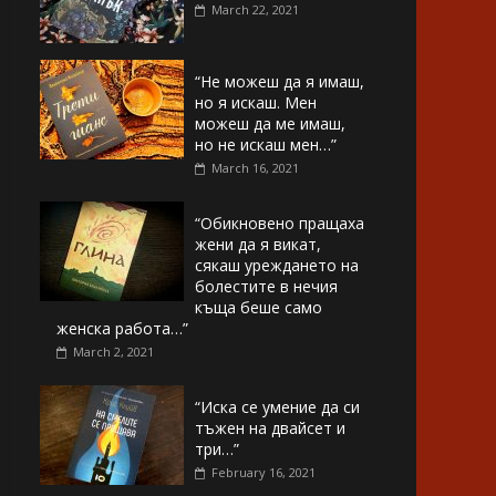
March 22, 2021
“Не можеш да я имаш,
но я искаш. Мен
можеш да ме имаш,
но не искаш мен…”
March 16, 2021
“Обикновено пращаха
жени да я викат,
сякаш уреждането на
болестите в нечия
къща беше само
женска работа…”
March 2, 2021
“Иска се умение да си
тъжен на двайсет и
три…”
February 16, 2021