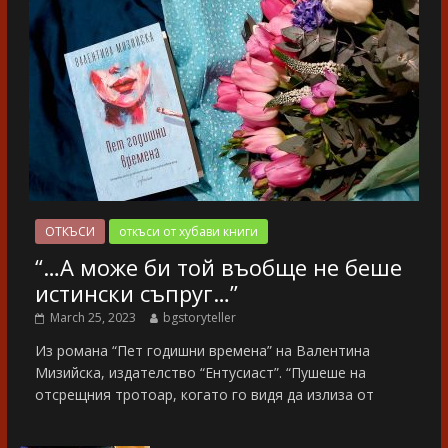
ОТКЪСИ
откъси от хубави книги
“…А може би той въобще не беше
истински съпруг…”
March 25, 2023
bgstoryteller
Из романа “Пет годишни времена” на Валентина
Мизийска, издателство “Ентусиаст”. “Пушеше на
отсрещния тротоар, когато го видя да излиза от