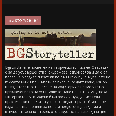
BGstoryteller
Bgstoryteller е посветен на творческото писане. Създаден
е за да усъвършенства, окуражава, вдъхновява и да е от
полза на младите писатели по пътя към публикуването на
първата им книга. Съвети за писане, редактиране, избор
на издателство и търсене на аудитория са само част от
приключението на усъвършенстване по пътя към успеха.
Интервюта с утвърдени български и чужди писатели,
практически съвети за успех от редактори от български
издателства, новини за нови и предстоящи издания и
всичко, свързано с голямото изкуство на завладяващия