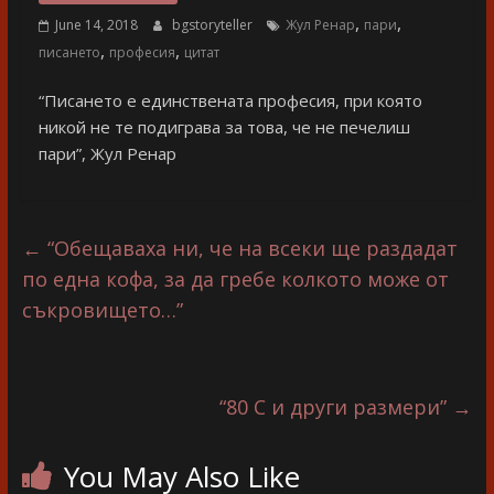
разказ
,
,
June 14, 2018
bgstoryteller
Жул Ренар
пари
,
,
писането
професия
цитат
“Писането е единствената професия, при която
никой не те подиграва за това, че не печелиш
пари”, Жул Ренар
←
“Обещаваха ни, че на всеки ще раздадат
по една кофа, за да гребе колкото може от
съкровището…”
“80 С и други размери”
→
You May Also Like