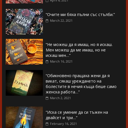
April 6, 2021
“Очите ми бяха пълни със стълби.”
March 22, 2021
“Не можеш да я имаш, но я искаш.
Мен можеш да ме имаш, но не
искаш мен…”
March 16, 2021
“Обикновено пращаха жени да я
викат, сякаш уреждането на
болестите в нечия къща беше само
женска работа…”
March 2, 2021
“Иска се умение да си тъжен на
двайсет и три…”
February 16, 2021