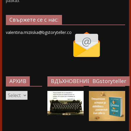
разказ.
Свържете се с нас:
valentina.miziiska@bgstoryteller.co
АРХИВ
ВДЪХНОВЕНИЕ…
BGstoryteller
АРХИВ