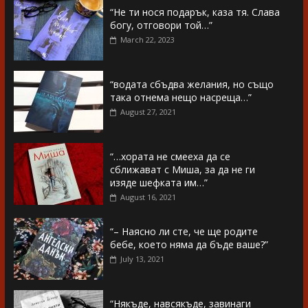
“Не ти нося подарък, каза тя. Слава
богу, отговори той…”
March 22, 2023
“водата сбъдва желания, но също
така отнема нещо насреща…”
August 27, 2021
“…хората не смееха да се
сближават с Миша, за да не ги
изяде шефката им…”
August 16, 2021
“– Наясно ли сте, че ще родите
бебе, което няма да бъде ваше?”
July 13, 2021
“Някъде, навсякъде, завинаги