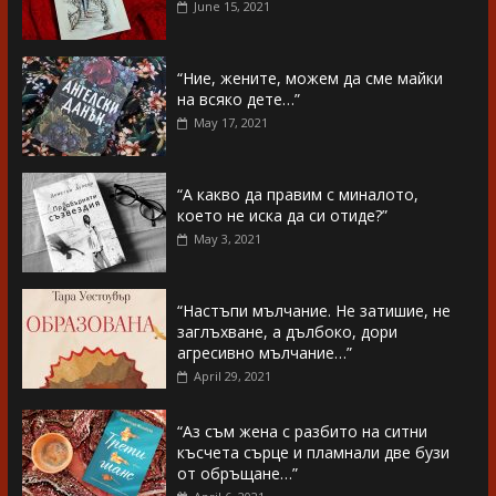
June 15, 2021
“Ние, жените, можем да сме майки
на всяко дете…”
May 17, 2021
“А какво да правим с миналото,
което не иска да си отиде?”
May 3, 2021
“Настъпи мълчание. Не затишие, не
заглъхване, а дълбоко, дори
агресивно мълчание…”
April 29, 2021
“Аз съм жена с разбито на ситни
късчета сърце и пламнали две бузи
от обръщане…”