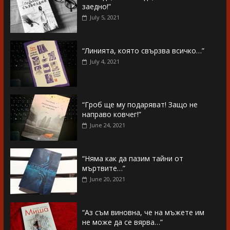
заедно!”
July 5, 2021
“Линията, която свързва всичко…”
July 4, 2021
“Гроб ще му подаряват! Защо не
направо ковчег!”
June 24, 2021
“Няма как да пазим тайни от
мъртвите…”
June 20, 2021
“Аз съм виновна, че на мъжете им
не може да се вярва…”