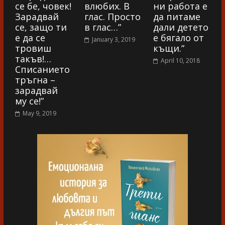
се бе, човек!
влюбих. В
ни работа е
Зарадвай
глас. Просто
да питаме
се, защо ти
в глас…”
дали детето
е да се
е бягало от
January 3, 2019
тровиш
къщи.”
такъв!…
April 10, 2018
Списанието
тръгна –
зарадвай
му се!”
May 9, 2019