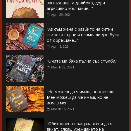
заглъхване, а дълбоко, дори
агресивно мълчание…”
April 29, 2021
“Аз съм жена с разбито на ситни
късчета сърце и пламнали две бузи
от обръщане…”
April 6, 2021
“Очите ми бяха пълни със стълби.”
March 22, 2021
“Не можеш да я имаш, но я искаш.
Мен можеш да ме имаш, но не
искаш мен…”
March 16, 2021
“Обикновено пращаха жени да я
викат, сякаш уреждането на