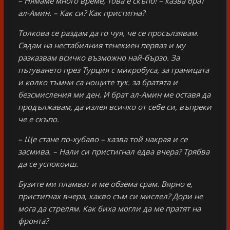
– Нямаме много време, това е скъпо! – казва брат
ал-Амин. – Как си? Как пристигна?
Толкова се раздам да го чуя, че се просълзявам.
Сядам на нестабилния тенекиен перваз и му
разказвам всичко възможно най-бързо. За
пътуването през Турция с микробуса, за границата
и колко тъмни са нощите тук. за братята и
безсмисления ми ден. И брат ал-Амин ме оставя да
продължавам, да излея всичко от себе си, въпреки
че е скъпо.
– Ще стане по-хубаво – казва той накрая и се
засмива. – Нали си пристигнал едва вчера? Трябва
да се успокоиш.
Бузите ми пламват и ме обзема срам. Вярно е,
пристигнах вчера, какво съм си мислел? Дори не
мога да стрелям. Как биха могли да ме пратят на
фронта?