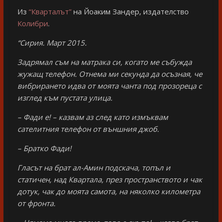
Из
“Кварталът”
на Йоаким Зандер, издателство
Колибри
.
“Сирия. Март 2015.
Задрямал съм на матрака си, когато ме събужда
жужащ телефон. Отнема ми секунда да осъзная, че
вибрирането идва от моята чанта под прозореца с
изглед към пустата улица.
– Фади е! – казвам аз след като измъквам
сателитния телефон от външния джоб.
– Братко Фади!
Гласът на брат ал-Амин подскача, топъл и
статичен, над Квартала, през пространството и чак
дотук, чак до моята самота, на няколко километра
от фронта.