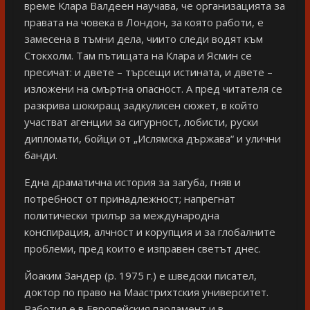
време Клара Валдеен научава, че организацията за
правата на човека в Лондон, за която работи, е
замесена в тъмни дела, чиито следи водят към
Стокхолм. Там пътищата на Клара и Ясмин се
пресичат: и двете – търсещи истината, и двете –
изложени на смъртна опасност. А пред читателя се
разкрива шокиращ задкулисен сюжет, в който
участват агенции за сигурност, лобисти, руски
дипломати, бойци от „Ислямска държава“ и улични
банди.
Една драматична история за загуба, гняв и
потребност от принадлежност; напрегнат
политически трилър за международна
конспирация, алчност и корупция и за глобалните
проблеми, пред които е изправен светът днес.
Йоаким Зандер (р. 1975 г.) е шведски писател,
доктор по право на Маастрихтския университет.
Работил е в Европейския парламент и в