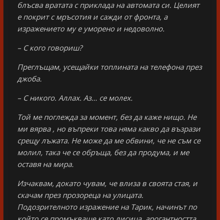
блъсва вратата с приклада на автомата си. Целият
е покрит с мръсотия и сажди от фронта, а
изражението му е уморено и недоволно.
– С кого говориш?
Преглъщам, усещайки топлината на телефона през
джоба.
– С никого. Аллах. Аз… се молех.
Той ме поглежда за момент, без да каже нищо. Не
ми вярва , но въпреки това няма какво да възрази
срещу лъжата. Не може да ме обвини, че не съм се
молил, така че се обръща, без да продума, и ме
оставя на мира.
Изчаквам, докато чувам, че влиза в своята стая, и
скачам през прозореца на улицата.
Подозрителното изражение на Тарик, начинът по
който се промъкваше като лисица, арогантността