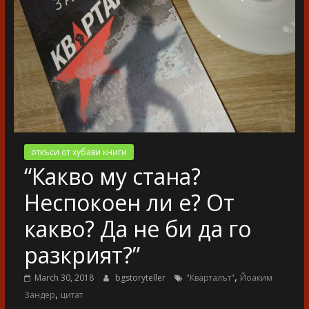
разказ
откъси от хубави книги
“Какво му стана?
Неспокоен ли е? От
какво? Да не би да го
разкрият?”
,
March 30, 2018
bgstoryteller
"Кварталът"
Йоаким
,
Зандер
цитат