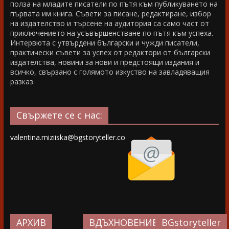
полза на младите писатели по пътя към публикуването на
първата им книга. Съвети за писане, редактиране, избор
на издателство и търсене на аудитория са само част от
приключението на усъвършенстване по пътя към успеха.
Интервюта с утвърдени български и чужди писатели,
практически съвети за успех от редактори от български
издателства, новини за нови и предстоящи издания и
всичко, свързано с голямото изкуство на завладяващия
разказ.
Свържете се с нас:
valentina.miziiska@bgstoryteller.co
АРХИВ
ВДЪХНОВЕНИЕ…
BGstoryteller