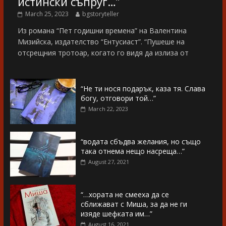
истински съпруг…”
March 25, 2023
bgstoryteller
Из романа “Пет годишни времена” на Валентина
Мизийска, издателство “Ентусиаст”. “Пушеше на
отсрещния тротоар, когато го видя да излиза от
“Не ти нося подарък, каза тя. Слава
богу, отговори той…”
March 22, 2023
“водата сбъдва желания, но също
така отнема нещо насреща…”
August 27, 2021
“…хората не смееха да се
сближават с Миша, за да не ги
изяде шефката им…”
August 16, 2021