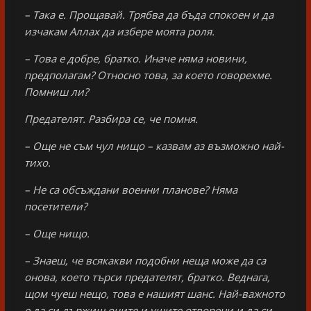
– Така е. Прощавай. Трябва да бъда спокоен и да
изчакам Аллах да избере моята роля.
– Това е добре, братко. Иначе няма новини,
предполагам? Относно това, за което говорехме.
Помниш ли?
Предателят. Разбира се, че помня.
– Още не съм чул нищо – казвам аз възможно най-
тихо.
– Не са обсъждани военни планове? Няма
посетители?
– Още нищо.
– Знаеш, че всякакви подобни неща може да са
онова, което търси предателят, братко. Веднага,
щом чуеш нещо, това е нашият шанс. Най-важното
е да си държиш очите и ушите отворени и да си