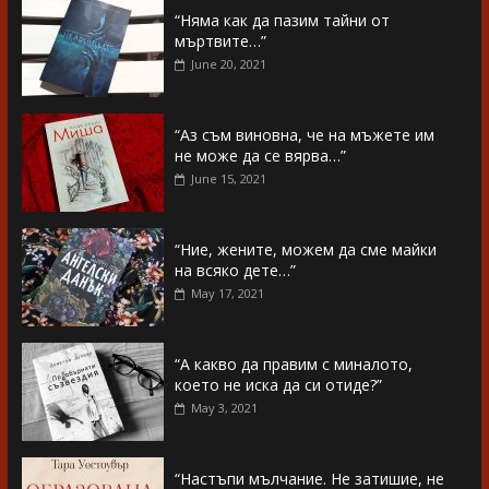
“Няма как да пазим тайни от
мъртвите…”
June 20, 2021
“Аз съм виновна, че на мъжете им
не може да се вярва…”
June 15, 2021
“Ние, жените, можем да сме майки
на всяко дете…”
May 17, 2021
“А какво да правим с миналото,
което не иска да си отиде?”
May 3, 2021
“Настъпи мълчание. Не затишие, не