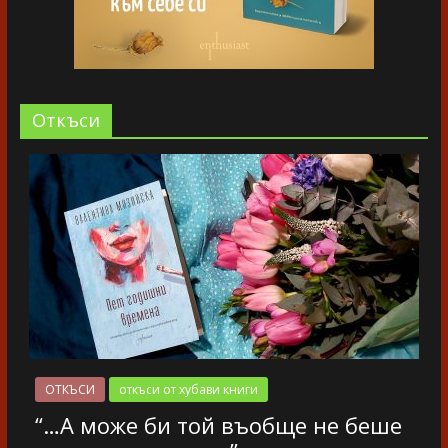
Oткъси
ОТКЪСИ
откъси от хубави книги
“…А може би той въобще не беше