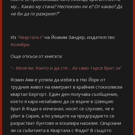
му… Какво му стана? Неспокоен ли е? От какво? Да
не би да го разкрият?”
Из
“Кварталът”
на Йоаким Зандер, издателство
Колибри
.
Още откъси от книгата:
“– Моля ви. Които и да сте… Аз само търся брат си”
Ясмин Аям е успяла да избяга в Ню Йорк от
трудния живот на емигрант в крайния стокхолмски
квартал Бергорт. Един ден получава съобщение,
което я кара незабавно да се върне в Швеция:
брат й Фади е изчезнал, носят се слухове, че е
убит в Сирия, а по улиците на предградието се
разрастват бунтове и ескалира насилие. Свързани
ли са събитията в Квартала с Фади? В същото