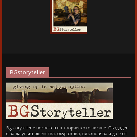
BGstoryteller
Bgstoryteller е посветен на творческото писане. Създаден
е за да усъвършенства, окуражава, вдъхновява и да е от