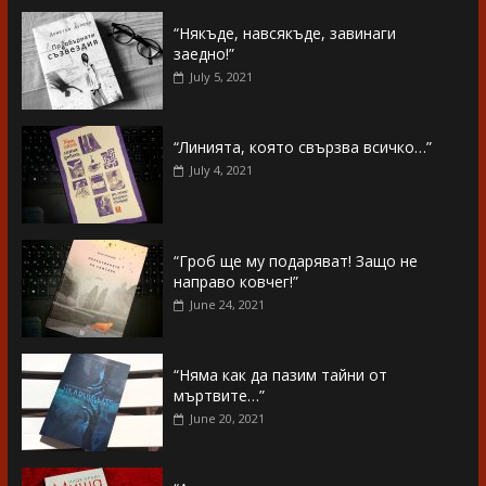
“Някъде, навсякъде, завинаги
заедно!”
July 5, 2021
“Линията, която свързва всичко…”
July 4, 2021
“Гроб ще му подаряват! Защо не
направо ковчег!”
June 24, 2021
“Няма как да пазим тайни от
мъртвите…”
June 20, 2021