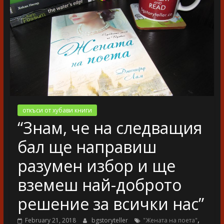
разказ
откъси от хубави книги
“Знам, че на следващия
бал ще направиш
разумен избор и ще
вземеш най-доброто
решение за всички нас”
,
February 21, 2018
bgstoryteller
"Жената на поета"