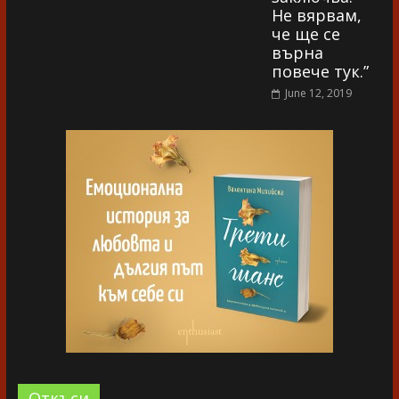
Не вярвам,
че ще се
върна
повече тук.”
June 12, 2019
Oткъси