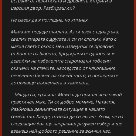
встрани от политиката и дребните интриги в
царския двор. Разбираш ли?
Не смеех да я погледна, но кимнах.
Мама ми подаде очилата. Аз ги взех с една ръка,
свалих тиарата с другата и си ги сложих. Като с
магия светът около мен изведнъж се проясни:
ръбовете на бюрото, бродираните еднорози и
девойки на избелелите старомодни гоблени,
окачени на стените, наследство от някогашния
печеливш бизнес на семейството, и последните
дотляващи въгленчета в камината.
– Млада си, красива. Можеш да привлечеш някой
практичен мъж. Ти си добро момиче, Наталия.
Разбираш деликатната ситуация в нашето
семейство. Хайде, отивай да си лягаш. Знам, че на
следващия бал ще направиш разумен избор и ще
вземеш най-доброто решение за всички нас.