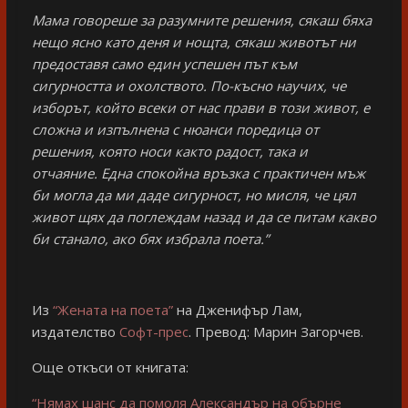
Мама говореше за разумните решения, сякаш бяха
нещо ясно като деня и нощта, сякаш животът ни
предоставя само един успешен път към
сигурността и охолството. По-късно научих, че
изборът, който всеки от нас прави в този живот, е
сложна и изпълнена с нюанси поредица от
решения, която носи както радост, така и
отчаяние. Една спокойна връзка с практичен мъж
би могла да ми даде сигурност, но мисля, че цял
живот щях да поглеждам назад и да се питам какво
би станало, ако бях избрала поета.”
Из
“Жената на поета”
на Дженифър Лам,
издателство
Софт-прес
. Превод: Марин Загорчев.
Още откъси от книгата:
“Нямах шанс да помоля Александър на обърне