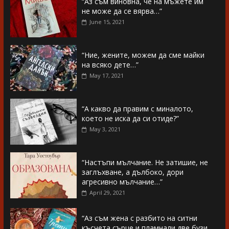
“Аз съм виновна, че на мъжете им
не може да се вярва…”
June 15, 2021
“Ние, жените, можем да сме майки
на всяко дете…”
May 17, 2021
“А какво да правим с миналото,
което не иска да си отиде?”
May 3, 2021
“Настъпи мълчание. Не затишие, не
заглъхване, а дълбоко, дори
агресивно мълчание…”
April 29, 2021
“Аз съм жена с разбито на ситни
късчета сърце и пламнали две бузи