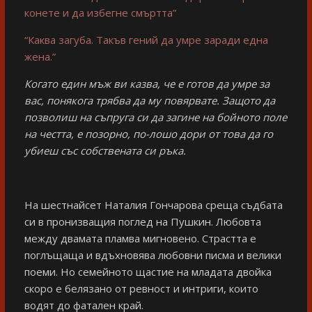
конете и да избегне смъртта”
“Каква загуба. Такъв гений да умре заради една
жена.”
Когато един мъж ви казва, че е готов да умре за
вас, понякога трябва да му повярвате. Защото да
позволиш на съпруга си да загине на бойното поле
на честта, е позорно, по-лошо дори от това да го
убиеш със собствената си ръка.
На шестнайсет Наталия Гончарова среща съдбата
си в пронизващия поглед на Пушкин. Любовта
между двамата пламва мигновено. Страстта е
поглъщаща и вдъхновява любовни писма и велики
поеми. Но семейното щастие на младата двойка
скоро е белязано от ревност и интриги, които
водят до фатален край.