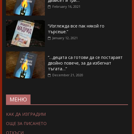
двайсет и три…”
February 16, 2021
“Изглежда все пак някой го
търсеше.”
January 12, 2021
“…децата са готови да се постараят
двойно повече, за да избегнат
тъгата…”
December 21, 2020
МЕНЮ
КАК ДА ИЗГРАДИМ
ОЩЕ ЗА ПИСАНЕТО
ОТКЪСИ