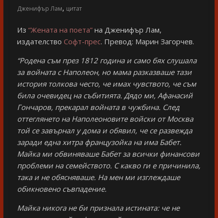
,
Дженифър Лам
цитат
Из
“Жената на поета”
на Дженифър Лам,
издателство
Софт-прес
. Превод: Марин Загорчев.
“Родена съм през 1812 година и само бях слушала
за войната с Наполеон, но мама разказваше тази
история толкова често, че имах чувството, че съм
била очевидец на събитията. Дядо ми, Афанасий
Гончаров, прекарал войната в чужбина. След
оттеглянето на Наполеоновите войски от Москва
той се завърнал у дома и обявил, че се развежда
заради една хитра французойка на има Бабет.
Майка ми обвиняваше Бабет за всички финансови
проблеми на семейството. С какво ги е причинила,
така и не обясняваше. На мен ми изглеждаше
обикновено съвпадение.
Майка никога не би признала истината: че не