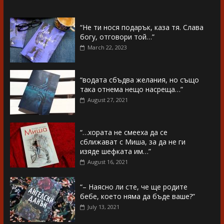
“Не ти нося подарък, каза тя. Слава
богу, отговори той…”
March 22, 2023
“водата сбъдва желания, но също
така отнема нещо насреща…”
August 27, 2021
“…хората не смееха да се
сближават с Миша, за да не ги
изяде шефката им…”
August 16, 2021
“– Наясно ли сте, че ще родите
бебе, което няма да бъде ваше?”
July 13, 2021