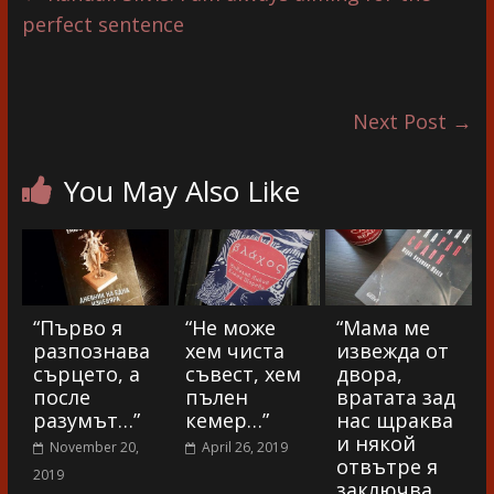
perfect sentence
Next Post
→
You May Also Like
“Първо я
“Не може
“Мама ме
разпознава
хем чиста
извежда от
сърцето, а
съвест, хем
двора,
после
пълен
вратата зад
разумът…”
кемер…”
нас щраква
и някой
November 20,
April 26, 2019
отвътре я
2019
заключва.