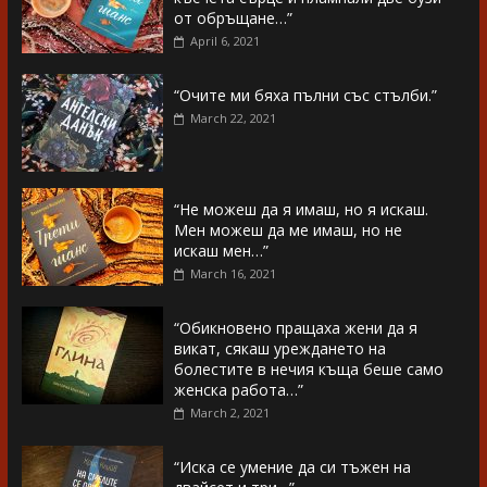
от обръщане…”
April 6, 2021
“Очите ми бяха пълни със стълби.”
March 22, 2021
“Не можеш да я имаш, но я искаш.
Мен можеш да ме имаш, но не
искаш мен…”
March 16, 2021
“Обикновено пращаха жени да я
викат, сякаш уреждането на
болестите в нечия къща беше само
женска работа…”
March 2, 2021
“Иска се умение да си тъжен на