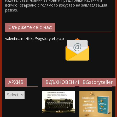
издателства, новини за нови и предстоящи издания и
всичко, свързано с голямото изкуство на завладяващия
разказ.
Свържете се с нас:
valentina.miziiska@bgstoryteller.co
АРХИВ
ВДЪХНОВЕНИЕ…
BGstoryteller
АРХИВ