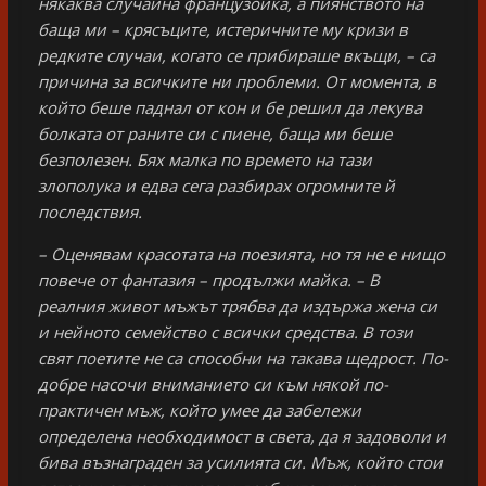
някаква случайна французойка, а пиянството на
баща ми – крясъците, истеричните му кризи в
редките случаи, когато се прибираше вкъщи, – са
причина за всичките ни проблеми. От момента, в
който беше паднал от кон и бе решил да лекува
болката от раните си с пиене, баща ми беше
безполезен. Бях малка по времето на тази
злополука и едва сега разбирах огромните й
последствия.
– Оценявам красотата на поезията, но тя не е нищо
повече от фантазия – продължи майка. – В
реалния живот мъжът трябва да издържа жена си
и нейното семейство с всички средства. В този
свят поетите не са способни на такава щедрост. По-
добре насочи вниманието си към някой по-
практичен мъж, който умее да забележи
определена необходимост в света, да я задоволи и
бива възнаграден за усилията си. Мъж, който стои