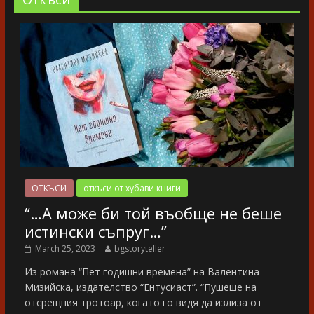
ОТКЪСИ
откъси от хубави книги
“…А може би той въобще не беше
истински съпруг…”
March 25, 2023
bgstoryteller
Из романа “Пет годишни времена” на Валентина
Мизийска, издателство “Ентусиаст”. “Пушеше на
отсрещния тротоар, когато го видя да излиза от