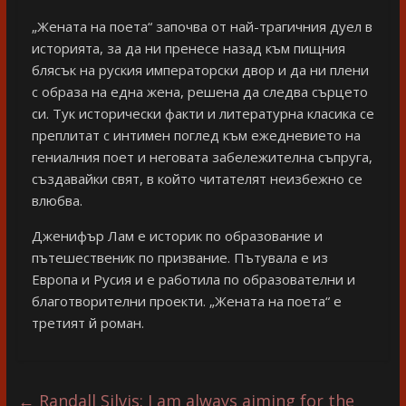
„Жената на поета“ започва от най-трагичния дуел в
историята, за да ни пренесе назад към пищния
блясък на руския императорски двор и да ни плени
с образа на една жена, решена да следва сърцето
си. Тук исторически факти и литературна класика се
преплитат с интимен поглед към ежедневието на
гениалния поет и неговата забележителна съпруга,
създавайки свят, в който читателят неизбежно се
влюбва.
Дженифър Лам е историк по образование и
пътешественик по призвание. Пътувала е из
Европа и Русия и е работила по образователни и
благотворителни проекти. „Жената на поета“ е
третият й роман.
←
Randall Silvis: I am always aiming for the