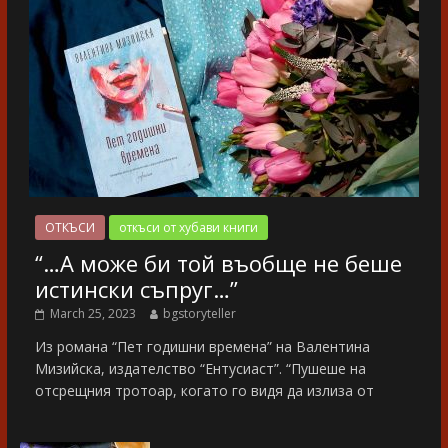
ОТКЪСИ
откъси от хубави книги
“…А може би той въобще не беше
истински съпруг…”
March 25, 2023
bgstoryteller
Из романа “Пет годишни времена” на Валентина
Мизийска, издателство “Ентусиаст”. “Пушеше на
отсрещния тротоар, когато го видя да излиза от