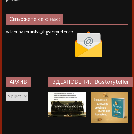
Свържете се с нас:
valentina.miziiska@bgstoryteller.co
АРХИВ
ВДЪХНОВЕНИЕ…
BGstoryteller
АРХИВ