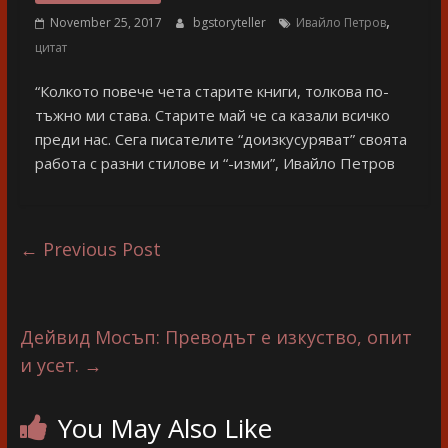
разказ
,
November 25, 2017
bgstoryteller
Ивайло Петров
цитат
“Колкото повече чета старите книги, толкова по-
тъжно ми става. Старите май че са казали всичко
преди нас. Сега писателите “доизкусуряват” своята
работа с разни стилове и “-изми”, Ивайло Петров
←
Previous Post
Дейвид Мосъп: Преводът е изкуство, опит
и усет.
→
You May Also Like