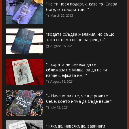
“Не ти нося подарък, каза тя. Слава
богу, отговори той…”
March 22, 2023
“водата сбъдва желания, но също
така отнема нещо насреща…”
August 27, 2021
“…хората не смееха да се
сближават с Миша, за да не ги
изяде шефката им…”
August 16, 2021
“– Наясно ли сте, че ще родите
бебе, което няма да бъде ваше?”
July 13, 2021
“Някъде, навсякъде, завинаги