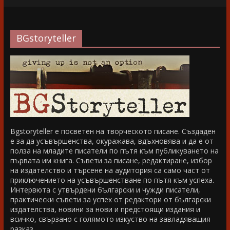
BGstoryteller
Bgstoryteller е посветен на творческото писане. Създаден
е за да усъвършенства, окуражава, вдъхновява и да е от
полза на младите писатели по пътя към публикуването на
първата им книга. Съвети за писане, редактиране, избор
на издателство и търсене на аудитория са само част от
приключението на усъвършенстване по пътя към успеха.
Интервюта с утвърдени български и чужди писатели,
практически съвети за успех от редактори от български
издателства, новини за нови и предстоящи издания и
всичко, свързано с голямото изкуство на завладяващия
разказ.