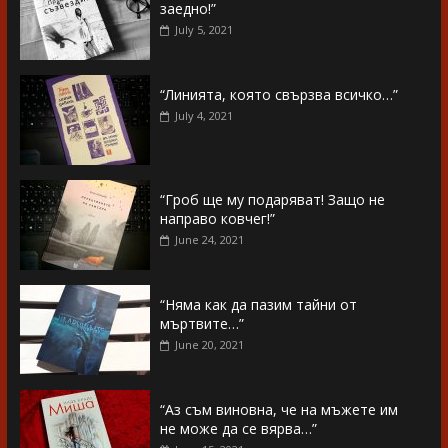
заедно!”
July 5, 2021
“Линията, която свързва всичко…”
July 4, 2021
“Гроб ще му подаряват! Защо не
направо ковчег!”
June 24, 2021
“Няма как да пазим тайни от
мъртвите…”
June 20, 2021
“Аз съм виновна, че на мъжете им
не може да се вярва…”