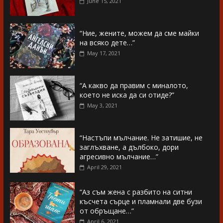
June 15, 2021
“Ние, жените, можем да сме майки
на всяко дете…”
May 17, 2021
“А какво да правим с миналото,
което не иска да си отиде?”
May 3, 2021
“Настъпи мълчание. Не затишие, не
заглъхване, а дълбоко, дори
агресивно мълчание…”
April 29, 2021
“Аз съм жена с разбито на ситни
късчета сърце и пламнали две бузи
от обръщане…”
April 6, 2021