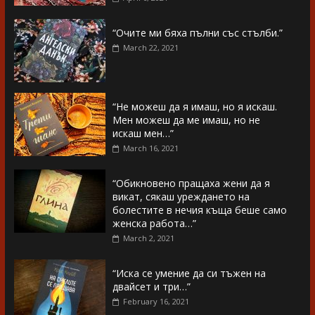
“Очите ми бяха пълни със стълби.”
March 22, 2021
“Не можеш да я имаш, но я искаш.
Мен можеш да ме имаш, но не
искаш мен…”
March 16, 2021
“Обикновено пращаха жени да я
викат, сякаш уреждането на
болестите в нечия къща беше само
женска работа…”
March 2, 2021
“Иска се умение да си тъжен на
двайсет и три…”
February 16, 2021