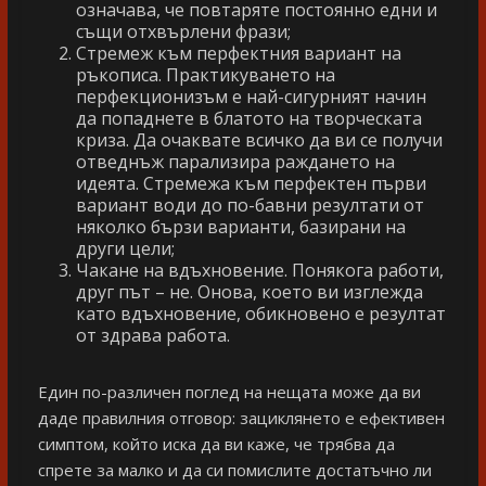
означава, че повтаряте постоянно едни и
същи отхвърлени фрази;
Стремеж към перфектния вариант на
ръкописа. Практикуването на
перфекционизъм е най-сигурният начин
да попаднете в блатото на творческата
криза. Да очаквате всичко да ви се получи
отведнъж парализира раждането на
идеята. Стремежа към перфектен първи
вариант води до по-бавни резултати от
няколко бързи варианти, базирани на
други цели;
Чакане на вдъхновение. Понякога работи,
друг път – не. Онова, което ви изглежда
като вдъхновение, обикновено е резултат
от здрава работа.
Един по-различен поглед на нещата може да ви
даде правилния отговор: зациклянето е ефективен
симптом, който иска да ви каже, че трябва да
спрете за малко и да си помислите достатъчно ли