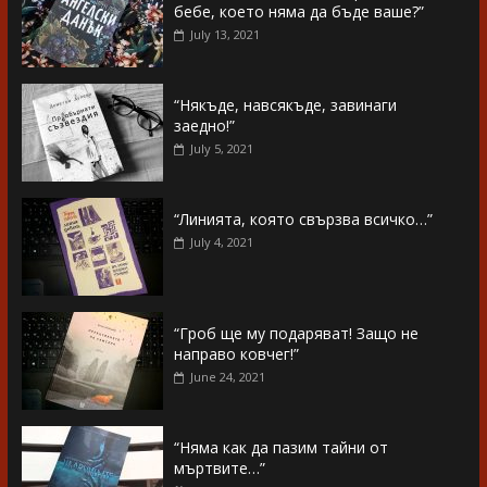
бебе, което няма да бъде ваше?”
July 13, 2021
“Някъде, навсякъде, завинаги
заедно!”
July 5, 2021
“Линията, която свързва всичко…”
July 4, 2021
“Гроб ще му подаряват! Защо не
направо ковчег!”
June 24, 2021
“Няма как да пазим тайни от
мъртвите…”