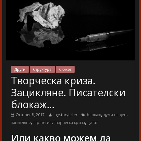
разказ
Други
Структура
Сюжет
Творческа криза.
Зацикляне. Писателски
блокаж…
,
,
October 8, 2017
bgstoryteller
блокаж
думи на ден
,
,
,
зацикляне
стратегия
творческа криза
цитат
Или какво можем да