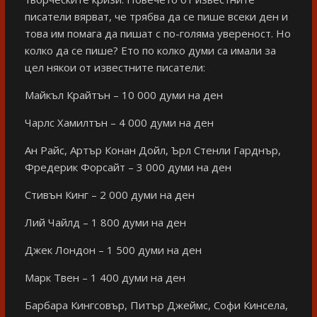
писатели вярват, че трябва да се пише всеки ден и
това им помага да пишат с по-голяма увереност. Но
колко да се пише? Ето по колко думи са имали за
цел някои от известните писатели:
Майкъл Крайтън – 10 000 думи на ден
Чарлс Хамилтън – 4 000 думи на ден
Ан Райс, Артър Конан Дойл, Ърл Стенли Гарднър,
Фредерик Форсайт – 3 000 думи на ден
Стивън Кинг – 2 000 думи на ден
Лий Чайлд – 1 800 думи на ден
Джек Лондон – 1 500 думи на ден
Марк Твен – 1 400 думи на ден
Барбара Кингсовър, Питър Джеймс, Софи Кинсела,