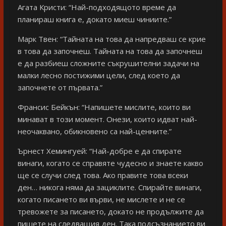
Агата Кристи: “Най-подходящото време да
планираш книга е, докато миеш чиниите.”
Марк Твен: “Тайната на това да напредваш се крие
в това да започнеш. Тайната на това да започнеш
е да разбиеш сложните съкрушителни задачи на
малки лесно постижими цели, след което да
започнете от първата.”
Франсис Бейкън: “Напишете мислите, които ви
минават в този момент. Онези, които идват най-
неочаквано, обикновено са най-ценните.”
Ърнест Хемингуей: “Най-добре е да спирате
винаги, когато се справяте чудесно и знаете какво
ще се случи след това. Ако правите това всеки
ден… никога няма да зациклите. Спирайте винаги,
когато писането ви върви, не мислете и не се
тревожете за писането, докато не продължите да
пишете на следващия ден. Така подсъзнанието ви