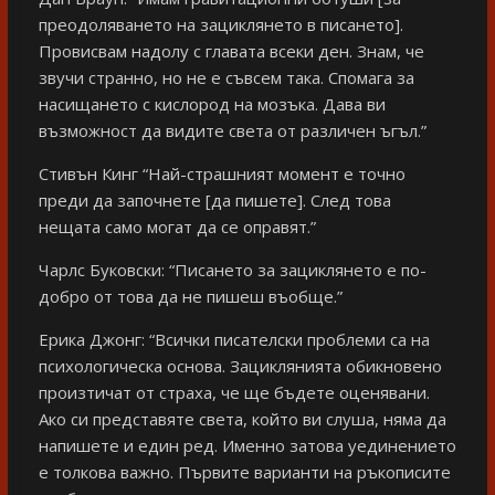
преодоляването на зациклянето в писането].
Провисвам надолу с главата всеки ден. Знам, че
звучи странно, но не е съвсем така. Спомага за
насищането с кислород на мозъка. Дава ви
възможност да видите света от различен ъгъл.”
Стивън Кинг “Най-страшният момент е точно
преди да започнете [да пишете]. След това
нещата само могат да се оправят.”
Чарлс Буковски: “Писането за зациклянето е по-
добро от това да не пишеш въобще.”
Ерика Джонг: “Всички писателски проблеми са на
психологическа основа. Зациклянията обикновено
произтичат от страха, че ще бъдете оценявани.
Ако си представяте света, който ви слуша, няма да
напишете и един ред. Именно затова уединението
е толкова важно. Първите варианти на ръкописите