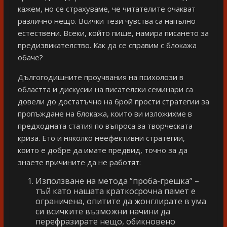
кажем, но се страхуваме, че читателите очакват
различно нещо. Всички тези чувства са напълно
естествени. Всеки, който пише, намира писането за
предизвикателство. Как да се справим с блокажа
обаче?
Дългогодишните проучвания на психолози в
областта и дискусии на писателски семинари са
довели до достатъчно на брой прости стратегии за
пропъждане на блокажа, които ви изложихме в
предходната статия по въпроса за творческата
криза. Ето и няколко неефективни стратегии,
които е добре да имате предвид, точно за да
знаете причините да не работят:
Използване на метода “проба-грешка” –
тъй като нашата краткосрочна памет е
ограничена, опитите да жонглирате в ума
си всичките възможни начини да
перефразирате нещо, обикновено