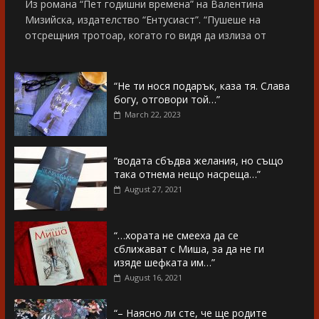
Из романа “Пет годишни времена” на Валентина
Мизийска, издателство “Ентусиаст”. “Пушеше на
отсрещния тротоар, когато го видя да излиза от
“Не ти нося подарък, каза тя. Слава
богу, отговори той…”
March 22, 2023
“водата сбъдва желания, но също
така отнема нещо насреща…”
August 27, 2021
“…хората не смееха да се
сближават с Миша, за да не ги
изяде шефката им…”
August 16, 2021
“– Наясно ли сте, че ще родите