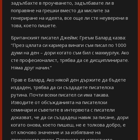
задълбахте в проучването, задълбавате ли в
поправяне на грешки вместо да мислите за
генериране на идеята, все още ли сте неуверени в
това, което пишете.
Британският писател Джеймс Греъм Балард казва:
“През цялата си кариера винаги съм писал по 1000
думи на ден – дори когато съм бил с махмурлук. Ако
сте професионалист, трябва да се дисциплинирате.
Няма друг начин.”
Прав е Балард. Ако някой ден държите да бъдете
издаден, трябва да си създадете писателска
рутина. Почти всеки писател си има такава.
Изводите от обсъжданията на писателски
семинари и съветите в интервюта с писатели
доказват, че да си създадеш навик за писане, дори
когато онова, което пишеш, не е толкова добро, е
от ключово значение и за избягване на
творческите кризи. Повечето от известните