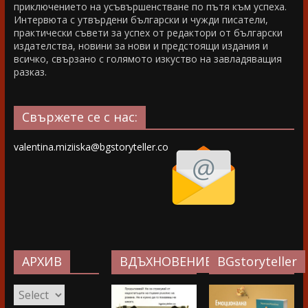
приключението на усъвършенстване по пътя към успеха.
Интервюта с утвърдени български и чужди писатели,
практически съвети за успех от редактори от български
издателства, новини за нови и предстоящи издания и
всичко, свързано с голямото изкуство на завладяващия
разказ.
Свържете се с нас:
valentina.miziiska@bgstoryteller.co
АРХИВ
ВДЪХНОВЕНИЕ…
BGstoryteller
АРХИВ