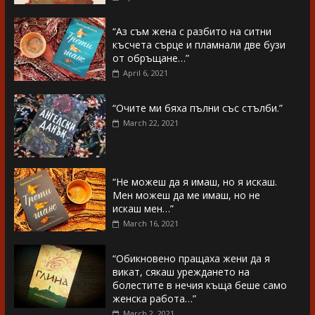
“Аз съм жена с разбито на ситни
късчета сърце и пламнали две бузи
от обръщане…”
April 6, 2021
“Очите ми бяха пълни със стълби.”
March 22, 2021
“Не можеш да я имаш, но я искаш.
Мен можеш да ме имаш, но не
искаш мен…”
March 16, 2021
“Обикновено пращаха жени да я
викат, сякаш уреждането на
болестите в нечия къща беше само
женска работа…”
March 2, 2021