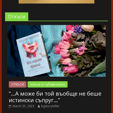
Oткъси
ОТКЪСИ
откъси от хубави книги
“…А може би той въобще не беше
истински съпруг…”
March 25, 2023
bgstoryteller