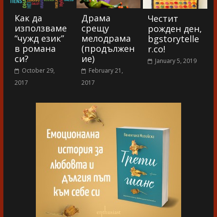
Как да
Драма
Честит
използваме
срещу
рожден ден,
“чужд език”
мелодрама
bgstorytelle
в романа
(продължен
r.co!
си?
ие)
January 5, 2019
October 29,
February 21,
2017
2017