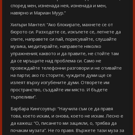
според мен, изненада нея, изненада и мен,
навярно и Мариан Муур.”
Хилъри Мантел: “Ако блокирате, махнете се от
бюрото си. Разходете се, изкъпете се, легнете да
спите, направете си пай, порисувайте, слушайте
музика, медитирайте, направете няколко
упражнения; каквото и да правите, не стойте там
да се мръщите над проблема си. Само не
провеждайте телефонни разговори и не отивайте
на парти; ако го сторите, чуждите думи ще се
излеят върху изгубените думи. Отворете им
пространство, създайте им място. И бъдете
търпеливи”.
Барбара Кингсоувър: “Научила съм се да правя
това, което искам, и онова, което не искам. Лесно е
да кажеш: “О, писането ми зацикли, о, трябва да
почакам музата”. Не го правя. Вържете тази муза за