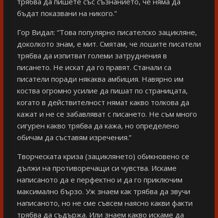
трябва да пишете със съзнанието, че няма да
бъдат показвани на никого.”
Гор Видал: “Това популярно писателско зацикляне,
доколкото знам, е мит. Смятам, че лошите писатели
трябва да изпитват големи затруднения в
писането. Не искат да го правят. Станали са
писатели поради някаква амбиция. Навярно им
коства огромно усилие да пишат по страницата,
когато в действителност нямат какво толкова да
кажат и не се забавляват с писането. Не съм много
сигурен какво трябва да кажа, но определено
обичам да съставям изречения.”
Творческата криза (зациклянето) обикновено се
дължи на противоречащи си чувства. Искаме
написаното да е перфектно и да го приключим
максимално бързо. Уж знаем как трябва да звучи
написаното, но не сме съвсем наясно какви факти
трябва да съдържа. Или знаем какво искаме да