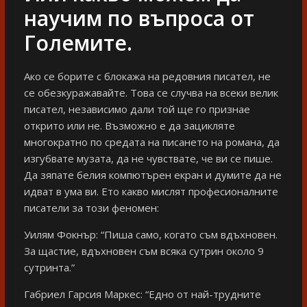
научим по въпроса от
Големите.
Ако се борите с блокажа на редовния писател, не
се обезкуражавайте. Това се случва на всеки велик
писател, независимо дали той ще го признае
открито или не. Възможно е да зацикляте
многократно по средата на писането на романа, да
изгубвате музата, да не чувствате, че ви се пише.
Да зяпате белия компютърен екран и думите да не
идват в ума ви. Ето какво мислят професионалните
писатели за този феномен:
Уилям Фокнър: “Пиша само, когато съм вдъхновен.
За щастие, вдъхновен съм всяка сутрин около 9
сутринта.”
Габриел Гарсия Маркес: “Едно от най-трудните