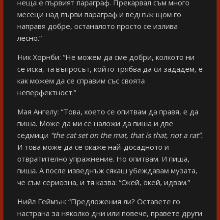
неща е първият параграф. Прекарвал съм много
месеци над първи параграф и веднъж щом го
направя добре, останалото просто се излива
лесно.”
Ник Хорнби: “Не можем да сме добри, колкото ни
се иска, та въпросът, който трябва да си зададем, е
как можем да се справим със своята
неперфектност.”
Мая Ангелу: “Това, което се опитвам да правя, е да
пиша. Може да ми се наложи да пиша и две
седмици
“
the cat set on the mat, that is that, not a rat”
.
И това може да се окаже най-досадното и
отвратително упражнение. Но опитвам. И пиша,
пиша. А после изведнъж сякаш убеждавам музата,
че съм сериозна, и тя казва: “Окей, окей, идвам.”
Нийл Геймън: “Предложения ли? Оставете го
настрана за няколко дни или повече, правете други