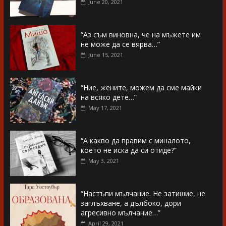
June 20, 2021
“Аз съм виновна, че на мъжете им
не може да се вярва…”
June 15, 2021
“Ние, жените, можем да сме майки
на всяко дете…”
May 17, 2021
“А какво да правим с миналото,
което не иска да си отиде?”
May 3, 2021
“Настъпи мълчание. Не затишие, не
заглъхване, а дълбоко, дори
агресивно мълчание…”
April 29, 2021