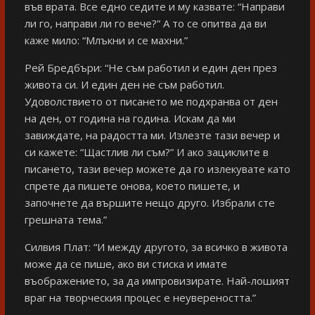
във врата. Все едно седите и му казвате: “Направи
ли го, направи ли го вече?” А то се опитва да ви
каже мило: “Млъкни и се махни.”
Рей Бредбъри: “Не съм работил и един ден през
живота си. И един ден не съм работил.
Удоволствието от писането ме подхранва от ден
на ден, от година на година. Искам да ми
завиждате, на радостта ми. Излезте тази вечер и
си кажете: “Щастлив ли съм?” И ако зациклите в
писането, тази вечер можете да го излекувате като
спрете да пишете онова, което пишете, и
започнете да вършите нещо друго. Избрали сте
грешната тема.”
Силвия Плат: “И между другото, за всичко в живота
може да се пише, ако ви стиска и имате
въображението, за да импровизирате. Най-лошият
враг на творческия процес е неувереността.”