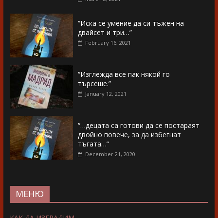
“Иска се умение да си тъжен на
двайсет и три…”
February 16, 2021
“Изглежда все пак някой го
търсеше.”
January 12, 2021
“…децата са готови да се постараят
двойно повече, за да избегнат
тъгата…”
December 21, 2020
МЕНЮ
КАК ДА ИЗГРАДИМ