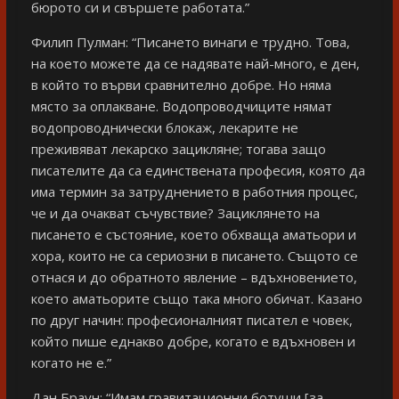
бюрото си и свършете работата.”
Филип Пулман: “Писането винаги е трудно. Това,
на което можете да се надявате най-много, е ден,
в който то върви сравнително добре. Но няма
място за оплакване. Водопроводчиците нямат
водопроводнически блокаж, лекарите не
преживяват лекарско зацикляне; тогава защо
писателите да са единствената професия, която да
има термин за затруднението в работния процес,
че и да очакват съчувствие? Зациклянето на
писането е състояние, което обхваща аматьори и
хора, които не са сериозни в писането. Същото се
отнася и до обратното явление – вдъхновението,
което аматьорите също така много обичат. Казано
по друг начин: професионалният писател е човек,
който пише еднакво добре, когато е вдъхновен и
когато не е.”
Дан Браун: “Имам гравитационни ботуши [за