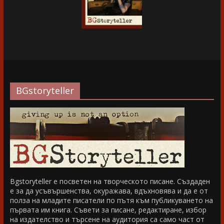
BGstoryteller
Bgstoryteller е посветен на творческото писане. Създаден
е за да усъвършенства, окуражава, вдъхновява и да е от
полза на младите писатели по пътя към публикуването на
първата им книга. Съвети за писане, редактиране, избор
на издателство и търсене на аудитория са само част от