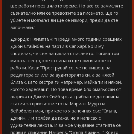
ще работи през цялото време. Но ако се замисляте
съзнателно или се тревожите за писането, ще го
убиете и мозъкът ви ще се измори, преди да сте
започнали.”
Джордж Плимптън: “Преди много години срещнах
Джон Стайнбек на парти в Саг Харбър и му
споделих, че съм зациклил с писането. Тогава той
ми каза нещо, което винаги ще помня и което
работи. Каза: “Преструвай се, че не пишеш за
редактора си или за аудиторията си, а за някой
близък, като сестра ти например, майка ти и някой,
когото харесваш”. По това време бях омагьосан от
актрисата Джейн Сийбърг, а трябваше да напиша
статия за присъствието на Мариан Муур на
бейзболен мач, при което я започнах със: “Скъпа,
Джийн…” и трябва да кажа, че я написах с
удивителна лекота. И за мое учудване статията се
появи в списание Harper’s. “Скъпа Джийн…” Което,