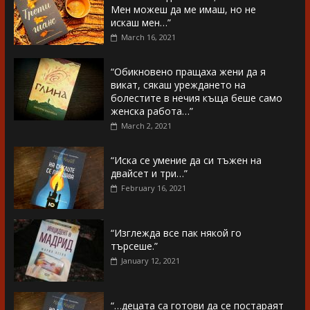
Мен можеш да ме имаш, но не
искаш мен…”
March 16, 2021
“Обикновено пращаха жени да я
викат, сякаш уреждането на
болестите в нечия къща беше само
женска работа…”
March 2, 2021
“Иска се умение да си тъжен на
двайсет и три…”
February 16, 2021
“Изглежда все пак някой го
търсеше.”
January 12, 2021
“…децата са готови да се постараят