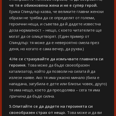
че тя е обикновена жена и не е супер герой.
Ерика Спиндлър казва, че великите главни женски
образи не трябва да се определят от големи,
героични неща, и съветва да й дадете известна
доза нормалност – нещо, с което читателите ще
могат да се олицетворят. (Един пример от
Спиндлър: тя може да е невероятно смела през
деня, но когато е сама вечер, да рухва.)
4.Не се страхувайте да измъчвате главната си
героиня.
Това може да бъде своеобразен
катализатор, който да позволи на силата й да
излезе наяве. Ако тя има ужасно минало (била е
нападана, загубила е дете или близък човек, друго)
тя има нещо, което да преодолява – сега тя има
причина
да бъде силна.
5.Опитайте се да дадете на героинята си
своеобразен страх от нещо.
Това може и да ви