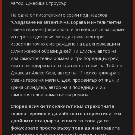
Автор: Джесика Строусър
На една от писателските сесии под надслов
“Създаване на автентична, корава и интелигентна
главна героиня (червилото е по избор)” се заформи
интересна дискусия между трима лектори,
известни точно с изграждане на вдъхновяващи и
силни женски образи: Джей Ти Елисън, автор на
два самостоятелни романа и три поредици, сред
които аплодираната от критиката серия за Тейлър
Джаксън; Алекс Кава, автор на 11 психо трилъра с
главна героиня Маги О’Дел, профайлър от ФБР; и
Ерика Спиндлър, автор на 3 поредици и 25
самостоятелни романтични романа.
Според всички тях ключът към страхотната
главна героиня е да избягвате стереотипите и
двойните стандарти, и вместо това да се
фокусирате просто върху това да я направите
достоверна в ежедневния й живот.
Щом