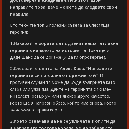
направите това, вече можете да следвате свои
правила.
Ето техните топ 5 полезни съвета за блестяща
героиня:
1.Накарайте хората да подценят вашата главна
героиня в началото на историята
. Това ще й
даде шанс да се докаже (и да ги опровергае).
2.Следвайте опита на Алекс Кава: “Направете
героинята си по-силна от оръжието й”.
В
противен случай тя може да бъде възприета като
слаба или уязвима. Дайте на героинята си силен
интелект, остър ум или някакво друго качество,
което ще я направи образ, който има онова, което
наистина
те прави корав.
3.Което означава да не се увличате в опити да
я направите толкова корава, че да забравите,