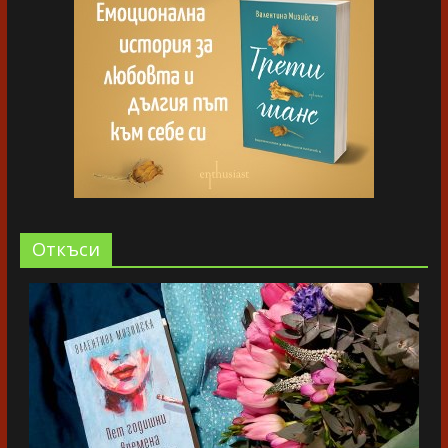
Oткъси