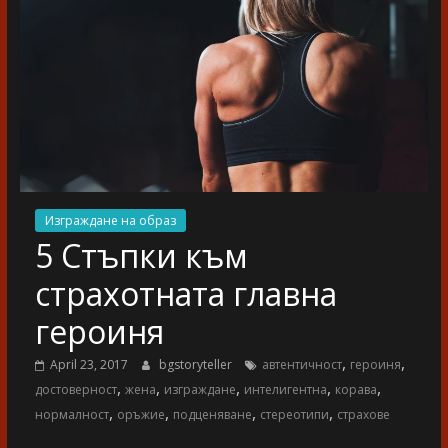
разказ
Изграждане на образ
5 Стъпки към
страхотната главна
героиня
,
,
April 23, 2017
bgstoryteller
автентичност
героиня
,
,
,
,
,
достоверност
жена
изграждане
интелигентна
корава
,
,
,
,
нормалност
оръжие
подценяване
стереотипи
страхове