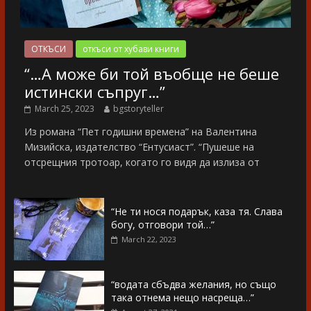
ОТКЪСИ
откъси от хубави книги
“…А може би той въобще не беше
истински съпруг…”
March 25, 2023
bgstoryteller
Из романа “Пет годишни времена” на Валентина
Мизийска, издателство “Ентусиаст”. “Пушеше на
отсрещния тротоар, когато го видя да излиза от
“Не ти нося подарък, каза тя. Слава
богу, отговори той…”
March 22, 2023
“водата сбъдва желания, но също
така отнема нещо насреща…”