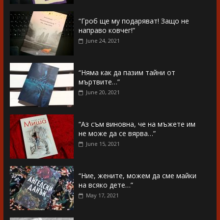
“Гроб ще му подаряват! Защо не
направо ковчег!”
June 24, 2021
“Няма как да пазим тайни от
мъртвите…”
June 20, 2021
“Аз съм виновна, че на мъжете им
не може да се вярва…”
June 15, 2021
“Ние, жените, можем да сме майки
на всяко дете…”
May 17, 2021