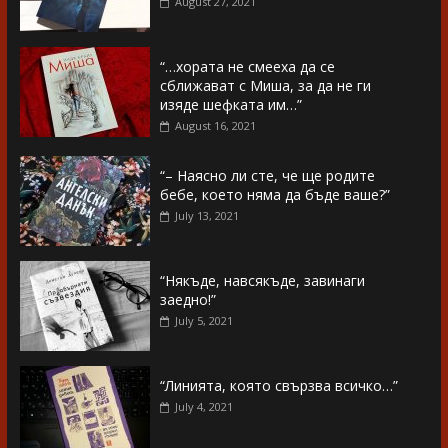
August 27, 2021
“…хората не смееха да се
сближават с Миша, за да не ги
изяде шефката им…”
August 16, 2021
“– Наясно ли сте, че ще родите
бебе, което няма да бъде ваше?”
July 13, 2021
“Някъде, навсякъде, завинаги
заедно!”
July 5, 2021
“Линията, която свързва всичко…”
July 4, 2021