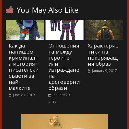
You May Also Like
Как да
Отношения
Характерис
напишем
та между
тики на
криминалн
героите,
покоряващ
а история –
или
ия образ
писателски
изграждане
January 9, 2017
съвети за
на
най-
достоверни
малките
образи
June 23, 2019
January 29,
2017