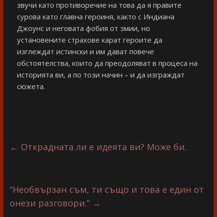
звучи като противоречие на това да я правите
сурова като главна героиня, както с Индиана
Джоунс и неговата фобия от змии, но
установените страхове карат героите да
изглеждат истински и им дават повече
обстоятелства, които да преодоляват в процеса на
историята ви, а по този начин – и да изграждат
сюжета.
←
Открадната ли е идеята ви? Може би.
“Необвързан съм, ти също и това е един от
онези разговори.”
→