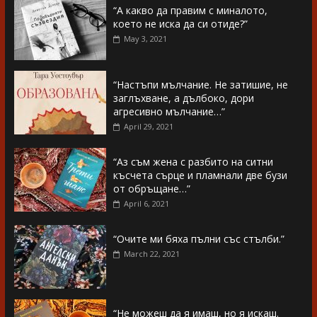
“А какво да правим с миналото,
което не иска да си отиде?”
May 3, 2021
“Настъпи мълчание. Не затишие, не
заглъхване, а дълбоко, дори
агресивно мълчание…”
April 29, 2021
“Аз съм жена с разбито на ситни
късчета сърце и пламнали две бузи
от обръщане…”
April 6, 2021
“Очите ми бяха пълни със стълби.”
March 22, 2021
“Не можеш да я имаш, но я искаш.