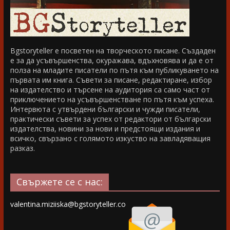
Bgstoryteller е посветен на творческото писане. Създаден
е за да усъвършенства, окуражава, вдъхновява и да е от
полза на младите писатели по пътя към публикуването на
първата им книга. Съвети за писане, редактиране, избор
на издателство и търсене на аудитория са само част от
приключението на усъвършенстване по пътя към успеха.
Интервюта с утвърдени български и чужди писатели,
практически съвети за успех от редактори от български
издателства, новини за нови и предстоящи издания и
всичко, свързано с голямото изкуство на завладяващия
разказ.
Свържете се с нас:
valentina.miziiska@bgstoryteller.co