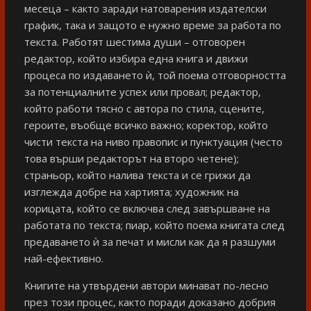
месеца – както заради натоварения издателски
график, така и защото е нужно време за работа по
текста. Работят шестима души – отговорен
редактор, който избира една книга и движи
процеса по издаването ѝ, той поема отговорността
за потенциалните успех или провал; редактор,
който работи тясно с автора по стила, сцените,
героите, въобще всичко важно; коректор, който
чисти текста на ниво правопис и пунктуация (често
това върши редакторът на второ четене);
страньор, който налива текста и се грижи да
изглежда добре на хартията; художник на
корицата, който се включва след завършване на
работата по текста; пиар, който поема книгата след
предаването ѝ за печат и мисли как да я разшуми
най-ефективно.
Книгите на утвърдени автори минават по-лесно
през този процес, както поради доказано добрия