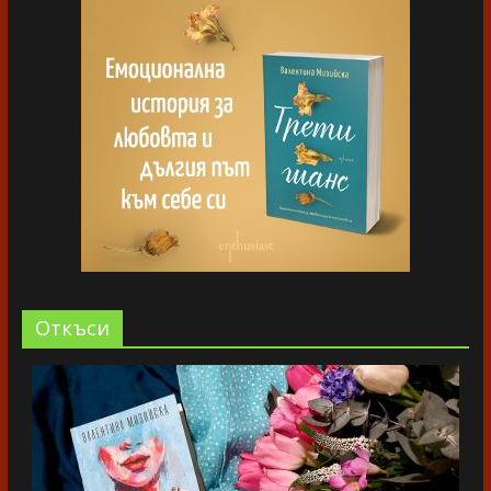
Oткъси