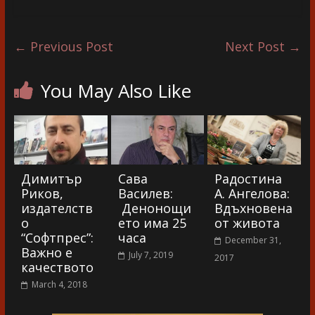
←
Previous Post
Next Post
→
You May Also Like
Димитър
Сава
Радостина
Риков,
Василев:
А. Ангелова:
издателств
Денонощи
Вдъхновена
о
ето има 25
от живота
“Софтпрес”:
часа
December 31,
Важно е
July 7, 2019
2017
качеството
March 4, 2018