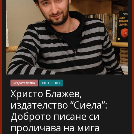
разказ
Издателства
ИНТЕРВЮ
Христо Блажев,
издателство “Сиела”:
Доброто писане си
проличава на мига