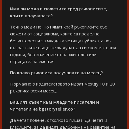
Има ли мода в сюжетите сред ръкописите,
които получавате?
Точно моди не, но нямат край ръкописите със
сюжети от социализма, които са пределно
безинтересни за младата четяща публика, а по-
възрастните също не жадуват да си спомнят ония
години, без значение с положителна или
отрицателна емоция.
По колко ръкописа получавате на месец?
Нормално в издателстовото идват между 10 и 20
ръкописа всеки месец.
Вашият съвет
към
младите писатели и
читатели на bgstoryteller.co?
Да четат повече, отколкото пишат. Да четат и
класиците, за да видят дълбочина на развитие на