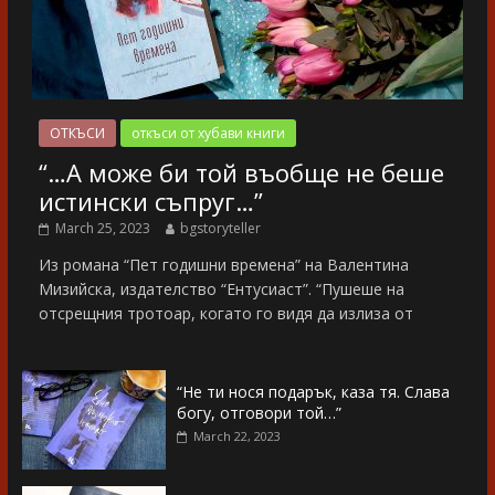
ОТКЪСИ
откъси от хубави книги
“…А може би той въобще не беше
истински съпруг…”
March 25, 2023
bgstoryteller
Из романа “Пет годишни времена” на Валентина
Мизийска, издателство “Ентусиаст”. “Пушеше на
отсрещния тротоар, когато го видя да излиза от
“Не ти нося подарък, каза тя. Слава
богу, отговори той…”
March 22, 2023