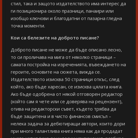
стил, така и защото издателството има интерес да
ги позиционира около празници, панаири или
изобщо ключови и благодатни от пазарна гледна
точка моменти.
Кои са белезите на доброто писане?
Доброто писане не може да бъде описано лесно,
то си проличава на мига от няколко страници –
самата постройка на изреченията, въвеждането на
героите, основите на сюжета, вижда се.
Издателството изисква 50 страници откъс, след
който, ако бъде харесан, се изисква цялата книга.
Ако бъде одобрена от някой отговорен редактор
(който сам я чете или се доверява на рецензент),
отива на редакторски съвет, където трябва да
бъде защитена и в чисто финансов смисъл –
нелека задача за дебютиращи автори, които дори
при много талантлива книга няма как да продадат