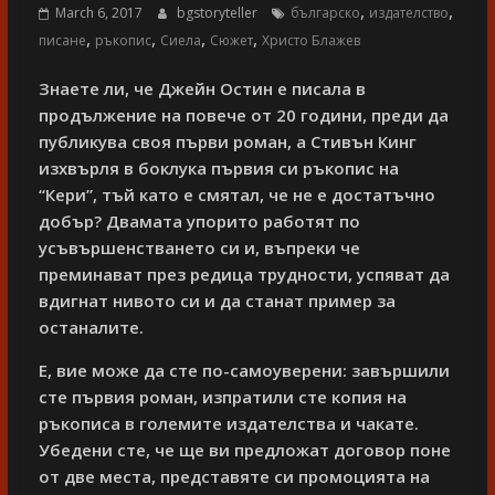
,
,
March 6, 2017
bgstoryteller
българско
издателство
,
,
,
,
писане
ръкопис
Сиела
Сюжет
Христо Блажев
Знаете ли, че Джейн Остин е писала в
продължение на повече от 20 години, преди да
публикува своя първи роман, а Стивън Кинг
изхвърля в боклука първия си ръкопис на
“Кери”, тъй като е смятал, че не е достатъчно
добър? Двамата упорито работят по
усъвършенстването си и, въпреки че
преминават през редица трудности, успяват да
вдигнат нивото си и да станат пример за
останалите.
Е, вие може да сте по-самоуверени: завършили
сте първия роман, изпратили сте копия на
ръкописа в големите издателства и чакате.
Убедени сте, че ще ви предложат договор поне
от две места, представяте си промоцията на