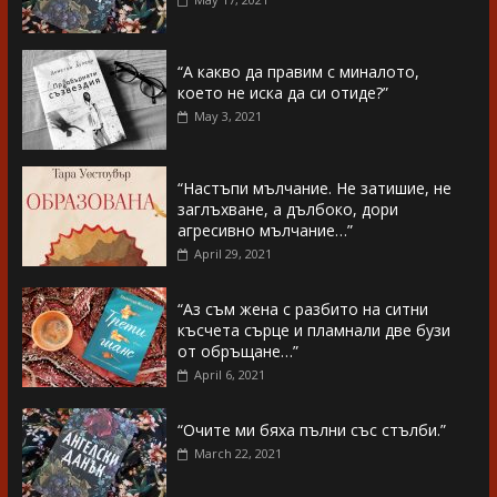
“А какво да правим с миналото,
което не иска да си отиде?”
May 3, 2021
“Настъпи мълчание. Не затишие, не
заглъхване, а дълбоко, дори
агресивно мълчание…”
April 29, 2021
“Аз съм жена с разбито на ситни
късчета сърце и пламнали две бузи
от обръщане…”
April 6, 2021
“Очите ми бяха пълни със стълби.”
March 22, 2021