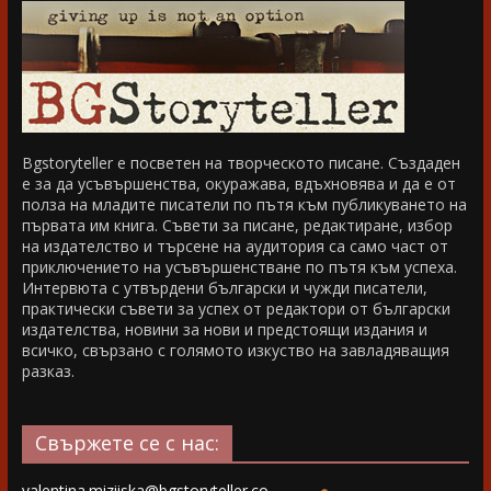
Bgstoryteller е посветен на творческото писане. Създаден
е за да усъвършенства, окуражава, вдъхновява и да е от
полза на младите писатели по пътя към публикуването на
първата им книга. Съвети за писане, редактиране, избор
на издателство и търсене на аудитория са само част от
приключението на усъвършенстване по пътя към успеха.
Интервюта с утвърдени български и чужди писатели,
практически съвети за успех от редактори от български
издателства, новини за нови и предстоящи издания и
всичко, свързано с голямото изкуство на завладяващия
разказ.
Свържете се с нас:
valentina.miziiska@bgstoryteller.co