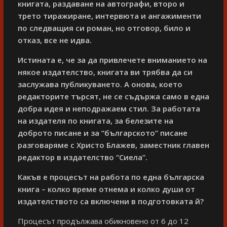
книгата, раздаване на автографи, второ и
трето тиражиране, интервюта и ангажименти
по следващия си роман, но отговор, било и
отказ, все не идва.
Истината е, че за да привлечете вниманието на
някое издателство, книгата ви трябва да си
заслужава публикуването. А онова, което
редакторите търсят, не се съдържа само в една
добра идея и неподражаем стил. За работата
на издателя по книгата, за белезите на
доброто писане и за “българското” писане
разговаряме с Христо Блажев, заместник главен
редактор в издателство “Сиела”.
Какъв е процес
ът на работа по една българска
книга – колко време отнема
и колко души от
издателството са включени в подготовката й?
Процесът продължава обикновено от 6 до 12