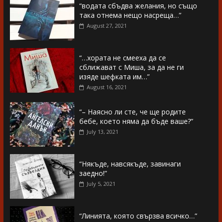
“водата сбъдва желания, но също
така отнема нещо насреща…”
August 27, 2021
“…хората не смееха да се
сближават с Миша, за да не ги
изяде шефката им…”
August 16, 2021
“– Наясно ли сте, че ще родите
бебе, което няма да бъде ваше?”
July 13, 2021
“Някъде, навсякъде, завинаги
заедно!”
July 5, 2021
“Линията, която свързва всичко…”