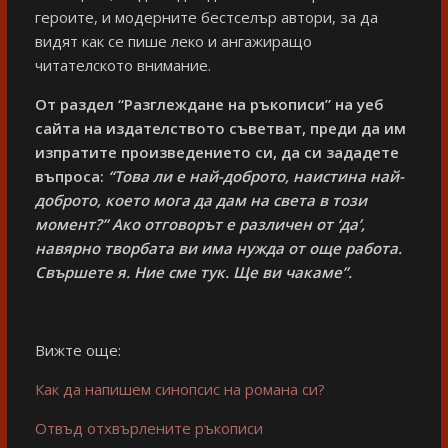
героите, и модерните бестселър автори, за да
видят как се пише леко и ангажиращо
читателското внимание.
От раздел “Разглеждане на ръкописи” на уеб
сайта на издателството съветват, преди да им
изпратите произведението си, да си зададете
въпроса:
“
Това ли е най-доброто, наистина най-
доброто, което мога да дам на света в този
момент?
” Ако отговорът е различен от ‘
да’
,
навярно творбата ви има нужда от още работа.
Свършете я. Ние сме тук. Ще ви чакаме”.
Вижте още:
Как да напишем синопсис на романа си?
Отвъд отхвърлените ръкописи