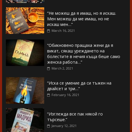
“Не можеш да я имаш, но я искаш.
Мен можеш да ме имаш, но не
искаш мен…”
March 16, 2021
“Обикновено пращаха жени да я
викат, сякаш уреждането на
болестите в нечия къща беше само
женска работа…”
March 2, 2021
“Иска се умение да си тъжен на
двайсет и три…”
February 16, 2021
“Изглежда все пак някой го
търсеше.”
January 12, 2021