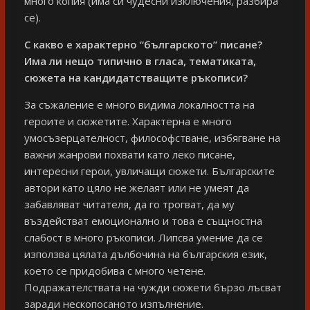
много копия (има си чудесни изключения, разбира
се).
С какво е характерно “българското” писане?
Има ли нещо
типично в
гласа, тематиката,
сюжета на кандидатстващите
ръкописи?
За съжаление е много видима локалността на
героите и сюжетите. Характерна е много
умосъзерцателност, философстване, избягване на
важни жанрови похвати като леко писане,
интересни герои, увличащи сюжети. Българските
автори като цяло не желаят или не умеят да
забавляват читателя, да го трогват, да му
въздействат емоционално и това е същностна
слабост в много ръкописи. Липсва умение да се
използва цялата дълбочина на българския език,
което се придобива с много четене.
Подражателствата на чужди сюжети бързо лъсват
заради нескопосаното изпълнение.