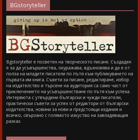
BGstoryteller
Bgstoryteller е посветен на творческото писане. Създаден
е за да усъвършенства, окуражава, вдъхновява и да е от
полза на младите писатели по пътя към публикуването на
първата им книга. Съвети за писане, редактиране, избор
на издателство и търсене на аудитория са само част от
приключението на усъвършенстване по пътя към успеха.
Интервюта с утвърдени български и чужди писатели,
практически съвети за успех от редактори от български
издателства, новини за нови и предстоящи издания и
всичко, свързано с голямото изкуство на завладяващия
разказ.