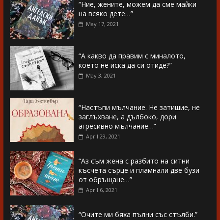
“Ние, жените, можем да сме майки
на всяко дете…”
May 17, 2021
“А какво да правим с миналото,
което не иска да си отиде?”
May 3, 2021
“Настъпи мълчание. Не затишие, не
заглъхване, а дълбоко, дори
агресивно мълчание…”
April 29, 2021
“Аз съм жена с разбито на ситни
късчета сърце и пламнали две бузи
от обръщане…”
April 6, 2021
“Очите ми бяха пълни със стълби.”