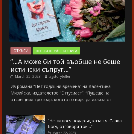
ОТКЪСИ
откъси от хубави книги
“…А може би той въобще не беше
истински съпруг…”
March 25, 2023
bgstoryteller
Из романа “Пет годишни времена” на Валентина
Мизийска, издателство “Ентусиаст”. “Пушеше на
отсрещния тротоар, когато го видя да излиза от
“Не ти нося подарък, каза тя. Слава
богу, отговори той…”
March 22, 2023