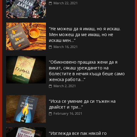
March 22, 2021
“Не можеш да я имаш, но я искаш.
Мен можеш да ме имаш, но не
искаш мен…”
March 16, 2021
“Обикновено пращаха жени да я
викат, сякаш уреждането на
болестите в нечия къща беше само
женска работа…”
March 2, 2021
“Иска се умение да си тъжен на
двайсет и три…”
February 16, 2021
“Изглежда все пак някой го