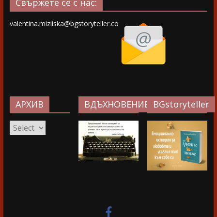
Свържете се с нас:
valentina.miziiska@bgstoryteller.co
АРХИВ
ВДЪХНОВЕНИЕ…
BGstoryteller
АРХИВ