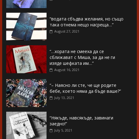
“водата сбъдва желания, но също
така отнема нещо насреща…”
August 27, 2021
“…хората не смееха да се
сближават с Миша, за да не ги
изяде шефката им…”
August 16, 2021
“– Наясно ли сте, че ще родите
бебе, което няма да бъде ваше?”
July 13, 2021
“Някъде, навсякъде, завинаги
заедно!”
July 5, 2021