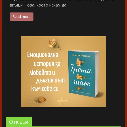
вкъщи. Това, което искам да
Read more
Oткъси