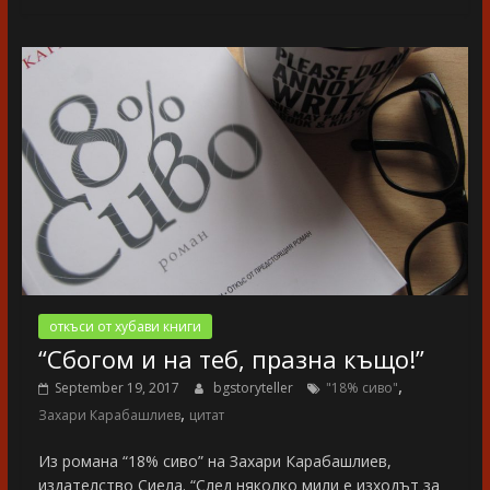
откъси от хубави книги
“Сбогом и на теб, празна къщо!”
,
September 19, 2017
bgstoryteller
"18% сиво"
,
Захари Карабашлиев
цитат
Из романа “18% сиво” на Захари Карабашлиев,
издателство Сиела. “След няколко мили е изходът за