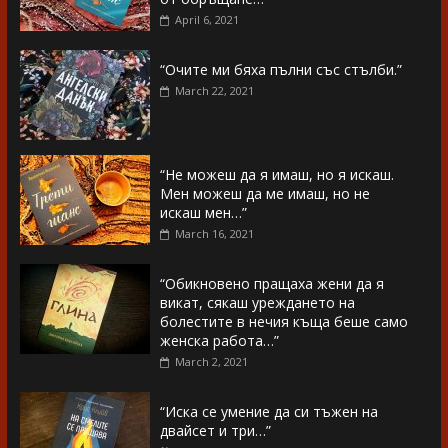
April 6, 2021
“Очите ми бяха пълни със стълби.”
March 22, 2021
“Не можеш да я имаш, но я искаш.
Мен можеш да ме имаш, но не
искаш мен…”
March 16, 2021
“Обикновено пращаха жени да я
викат, сякаш уреждането на
болестите в нечия къща беше само
женска работа…”
March 2, 2021
“Иска се умение да си тъжен на
двайсет и три…”