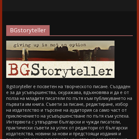
BGstoryteller
Bgstoryteller е посветен на творческото писане. Създаден
е за да усъвършенства, окуражава, вдъхновява и да е от
полза на младите писатели по пътя към публикуването на
първата им книга. Съвети за писане, редактиране, избор
на издателство и търсене на аудитория са само част от
приключението на усъвършенстване по пътя към успеха.
Интервюта с утвърдени български и чужди писатели,
практически съвети за успех от редактори от български
издателства, новини за нови и предстоящи издания и