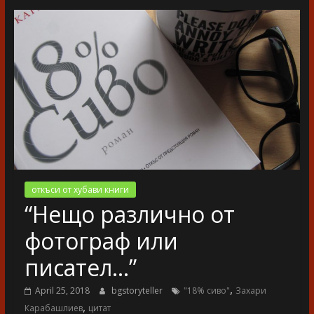
разказ
откъси от хубави книги
“Нещо различно от
фотограф или
писател…”
,
April 25, 2018
bgstoryteller
"18% сиво"
Захари
,
Карабашлиев
цитат