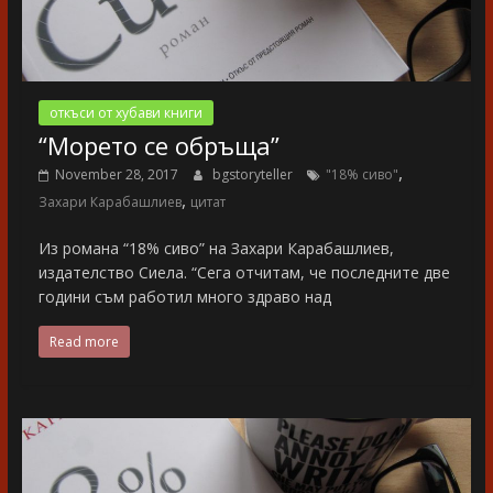
откъси от хубави книги
“Морето се обръща”
,
November 28, 2017
bgstoryteller
"18% сиво"
,
Захари Карабашлиев
цитат
Из романа “18% сиво” на Захари Карабашлиев,
издателство Сиела. “Сега отчитам, че последните две
години съм работил много здраво над
Read more