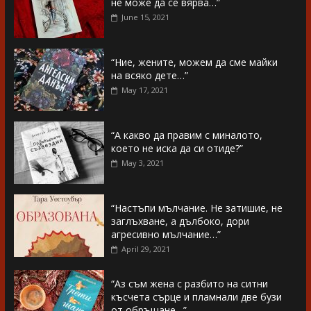
не може да се вярва…”
June 15, 2021
“Ние, жените, можем да сме майки
на всяко дете…”
May 17, 2021
“А какво да правим с миналото,
което не иска да си отиде?”
May 3, 2021
“Настъпи мълчание. Не затишие, не
заглъхване, а дълбоко, дори
агресивно мълчание…”
April 29, 2021
“Аз съм жена с разбито на ситни
късчета сърце и пламнали две бузи
от обръщане…”