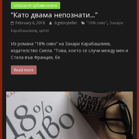
откъси от хубави книги
“Като двама непознати…”
,
February 6, 2018
bgstoryteller
"18% сиво"
Захари
,
Карабашлиев
цитат
Из романа “18% сиво” на Захари Карабашлиев,
издателство Сиела. “Това, което се случи между мен и
Стела във Франция, бе
Read more