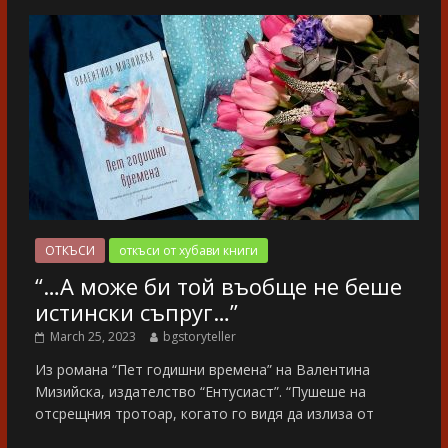
ОТКЪСИ
откъси от хубави книги
“…А може би той въобще не беше
истински съпруг…”
March 25, 2023
bgstoryteller
Из романа “Пет годишни времена” на Валентина
Мизийска, издателство “Ентусиаст”. “Пушеше на
отсрещния тротоар, когато го видя да излиза от