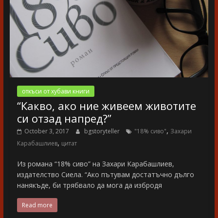
откъси от хубави книги
“Какво, ако ние живеем животите
си отзад напред?”
,
October 3, 2017
bgstoryteller
"18% сиво"
Захари
,
Карабашлиев
цитат
Из романа “18% сиво” на Захари Карабашлиев,
издателство Сиела. “Ако пътувам достатъчно дълго
нанякъде, би трябвало да мога да избродя
Read more