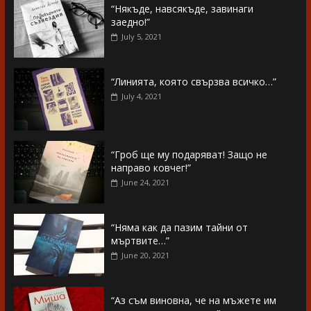
“Някъде, навсякъде, завинаги
заедно!”
July 5, 2021
“Линията, която свързва всичко…”
July 4, 2021
“Гроб ще му подаряват! Защо не
направо ковчег!”
June 24, 2021
“Няма как да пазим тайни от
мъртвите…”
June 20, 2021
“Аз съм виновна, че на мъжете им