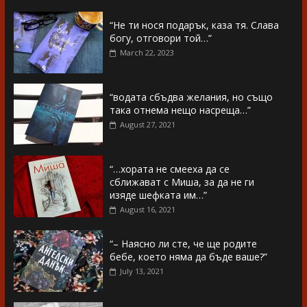
“Не ти нося подарък, каза тя. Слава
богу, отговори той…”
March 22, 2023
“водата сбъдва желания, но също
така отнема нещо насреща…”
August 27, 2021
“…хората не смееха да се
сближават с Миша, за да не ги
изяде шефката им…”
August 16, 2021
“– Наясно ли сте, че ще родите
бебе, което няма да бъде ваше?”
July 13, 2021