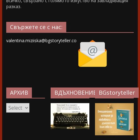
всичко, свързано с голямото изкуство на завладяващия
разказ.
Свържете се с нас:
valentina.miziiska@bgstoryteller.co
АРХИВ
ВДЪХНОВЕНИЕ…
BGstoryteller
АРХИВ