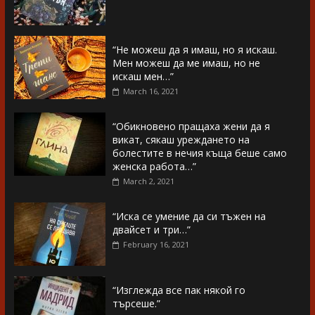
“Не можеш да я имаш, но я искаш.
Мен можеш да ме имаш, но не
искаш мен…”
March 16, 2021
“Обикновено пращаха жени да я
викат, сякаш уреждането на
болестите в нечия къща беше само
женска работа…”
March 2, 2021
“Иска се умение да си тъжен на
двайсет и три…”
February 16, 2021
“Изглежда все пак някой го
търсеше.”