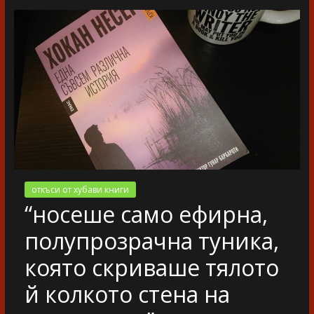
разказ
откъси от хубави книги
“носеше само ефирна,
полупрозрачна туника,
която скриваше тялото
й колкото стена на