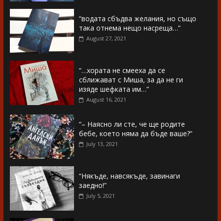
“водата сбъдва желания, но също
така отнема нещо насреща…”
August 27, 2021
“…хората не смееха да се
сближават с Миша, за да не ги
изяде шефката им…”
August 16, 2021
“– Наясно ли сте, че ще родите
бебе, което няма да бъде ваше?”
July 13, 2021
“Някъде, навсякъде, завинаги
заедно!”
July 5, 2021