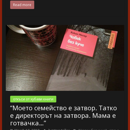
Read more
откъси от хубави книги
“Моето семейство е затвор. Татко
е директорът на затвора. Мама е
готвачка…”