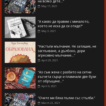
на всяко дете…”
May 17, 2021
“А какво да правим с миналото,
което не иска да си отиде?”
May 3, 2021
“Настъпи мълчание. Не затишие, не
заглъхване, а дълбоко, дори
агресивно мълчание…”
April 29, 2021
“Аз съм жена с разбито на ситни
късчета сърце и пламнали две бузи
от обръщане…”
April 6, 2021
“Очите ми бяха пълни със стълби.”
March 22, 2021