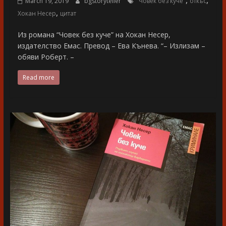
,
,
March 19, 2019
bgstoryteller
"Човек без куче"
откъс
,
Хокан Несер
цитат
Из романа “Човек без куче” на Хокан Несер,
издателство Емас. Превод – Ева Кънева. “– Излизам –
обяви Роберт. –
Read more