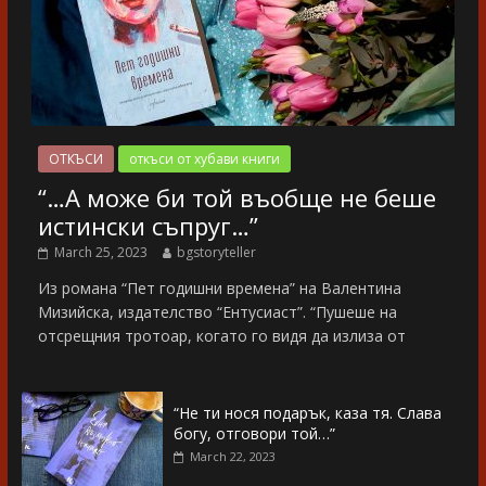
ОТКЪСИ
откъси от хубави книги
“…А може би той въобще не беше
истински съпруг…”
March 25, 2023
bgstoryteller
Из романа “Пет годишни времена” на Валентина
Мизийска, издателство “Ентусиаст”. “Пушеше на
отсрещния тротоар, когато го видя да излиза от
“Не ти нося подарък, каза тя. Слава
богу, отговори той…”
March 22, 2023