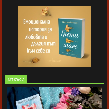
Oткъси