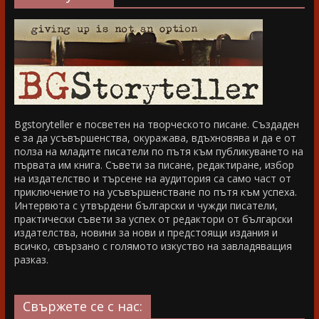
Bgstoryteller е посветен на творческото писане. Създаден
е за да усъвършенства, окуражава, вдъхновява и да е от
полза на младите писатели по пътя към публикуването на
първата им книга. Съвети за писане, редактиране, избор
на издателство и търсене на аудитория са само част от
приключението на усъвършенстване по пътя към успеха.
Интервюта с утвърдени български и чужди писатели,
практически съвети за успех от редактори от български
издателства, новини за нови и предстоящи издания и
всичко, свързано с голямото изкуство на завладяващия
разказ.
Свържете се с нас: