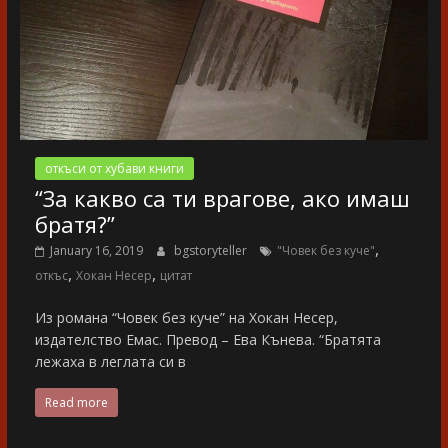
откъси от хубави книги
“За какво са ти врагове, ако имаш
братя?”
,
January 16, 2019
bgstoryteller
"Човек без куче"
,
,
откъс
Хокан Несер
цитат
Из романа “Човек без куче” на Хокан Несер,
издателство Емас. Превод – Ева Кънева. “Братята
лежаха в леглата си в
Read more