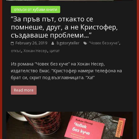
откъси от хубави книги
“За пръв път, откакто се
помнеше, друг, а не Кристофер,
създаваше проблеми…”
,
February 26, 2019
bgstoryteller
"Човек без куче"
,
,
откъс
Хокан Несер
цитат
Из романа “Човек без куче” на Хокан Несер,
издателство Емас. “Кристофер намери телефона на
брат си, скрит под възглавницата. “Ха!”
Read more