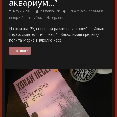
аквариум…”
May 28, 2019
bgstoryteller
"Една съвсем различна
,
,
,
история"
откъс
Хокан Несер
цитат
Из романа “Една съвсем различна история” на Хокан
Несер, издателство Емас. “– Какво имаш предвид? –
попита Мариан няколко часа
Read more