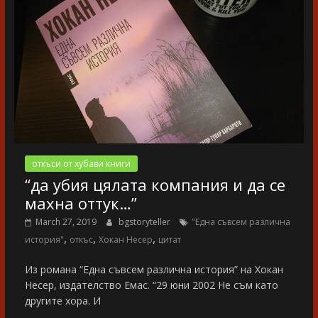
откъси от хубави книги
“да убия цялата компания и да се
махна оттук…”
March 27, 2019
bgstoryteller
"Една съвсем различна
,
,
,
история"
откъс
Хокан Несер
цитат
Из романа “Една съвсем различна история” на Хокан
Несер, издателство Емас. “29 юни 2002 Не съм като
другите хора. И