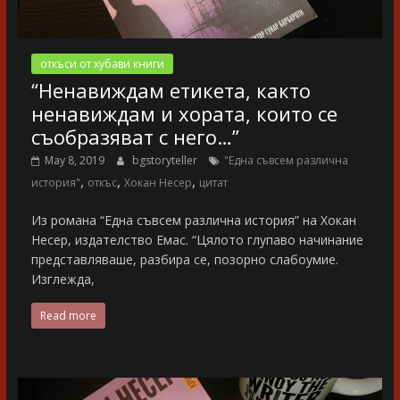
откъси от хубави книги
“Ненавиждам етикета, както
ненавиждам и хората, които се
съобразяват с него…”
May 8, 2019
bgstoryteller
"Една съвсем различна
,
,
,
история"
откъс
Хокан Несер
цитат
Из романа “Една съвсем различна история” на Хокан
Несер, издателство Емас. “Цялото глупаво начинание
представляваше, разбира се, позорно слабоумие.
Изглежда,
Read more