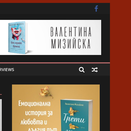
ота
RVIEWS