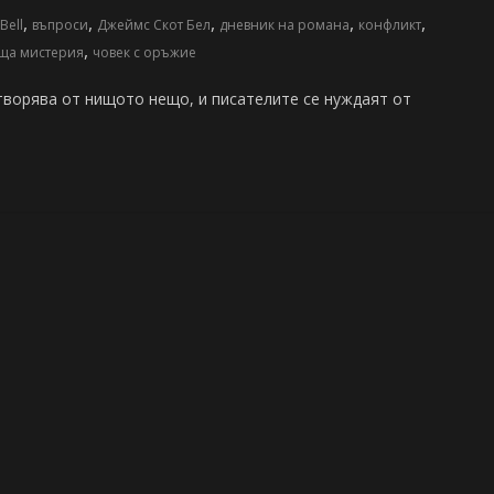
,
,
,
,
,
Bell
въпроси
Джеймс Скот Бел
дневник на романа
конфликт
,
аща мистерия
човек с оръжие
творява от нищото нещо, и писателите се нуждаят от