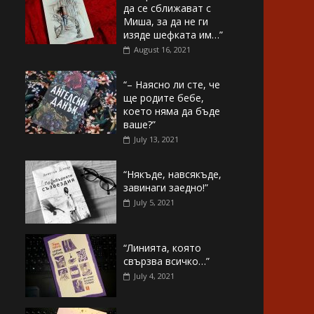
да се сближават с
Миша, за да не ги
изяде шефката им…”
August 16, 2021
“– Наясно ли сте, че
ще родите бебе,
което няма да бъде
ваше?”
July 13, 2021
“Някъде, навсякъде,
завинаги заедно!”
July 5, 2021
“Линията, която
свързва всичко…”
July 4, 2021