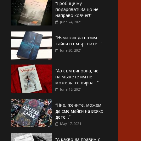
“Гроб ще му
подаряват! Защо не
направо ковчег!”
June 24, 2021
“Няма как да пазим
тайни от мъртвите…”
June 20, 2021
“Аз съм виновна, че
на мъжете им не
може да се вярва…”
June 15, 2021
“Ние, жените, можем
да сме майки на всяко
дете…”
May 17, 2021
“А какво да правим с