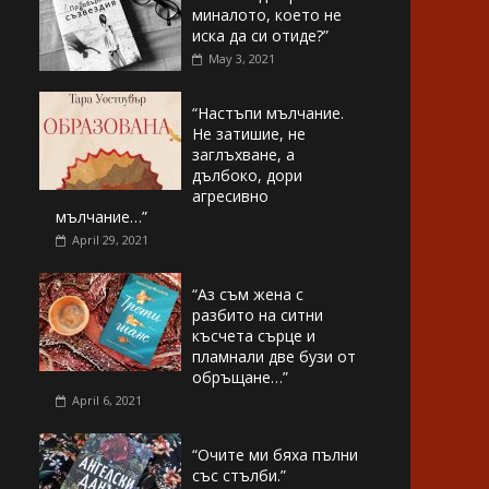
миналото, което не
иска да си отиде?”
May 3, 2021
“Настъпи мълчание.
Не затишие, не
заглъхване, а
дълбоко, дори
агресивно
мълчание…”
April 29, 2021
“Аз съм жена с
разбито на ситни
късчета сърце и
пламнали две бузи от
обръщане…”
April 6, 2021
“Очите ми бяха пълни
със стълби.”