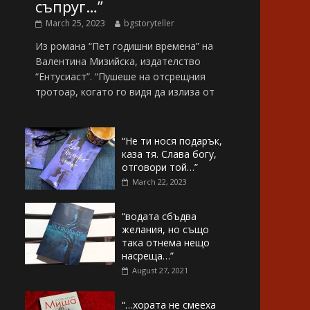
съпруг…”
March 25, 2023
bgstoryteller
Из романа “Пет годишни времена” на
Валентина Мизийска, издателство
“Ентусиаст”. “Пушеше на отсрещния
тротоар, когато го видя да излиза от
“Не ти нося подарък,
каза тя. Слава богу,
отговори той…”
March 22, 2023
“водата сбъдва
желания, но също
така отнема нещо
насреща…”
August 27, 2021
“…хората не смееха