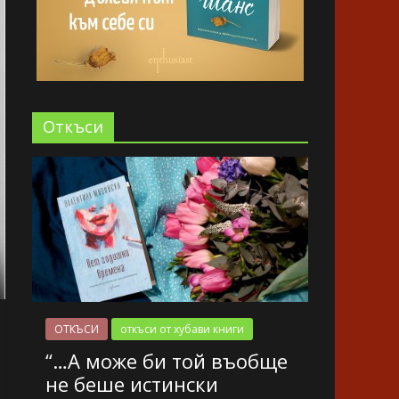
Oткъси
ОТКЪСИ
откъси от хубави книги
“…А може би той въобще
не беше истински