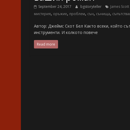
September 24, 2017
bgstoryteller
James Scott 
,
,
,
,
,
мистерия
оръжие
проблем
сън
сънища
съпътств
Автор: Джеймс Скот Бел Както всеки, който съ
инструменти. И колкото повече
Read more