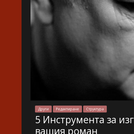
Други
Редактиране
Структура
5 Инструмента за из
вашия роман