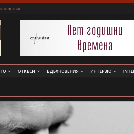
доволствие
ичам да пиша за герои, които еволюират
не беше истински съпруг…”
 тя. Слава богу, отговори той…”
в всяка сцена преживявам силно, както ако ми се случва в жив
ЕТО
ОТКЪСИ
ВДЪХНОВЕНИЯ
ИНТЕРВЮ
INTE