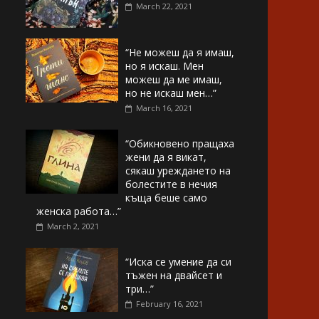
March 22, 2021
“Не можеш да я имаш,
но я искаш. Мен
можеш да ме имаш,
но не искаш мен…”
March 16, 2021
“Обикновено пращаха
жени да я викат,
сякаш уреждането на
болестите в нечия
къща беше само
женска работа…”
March 2, 2021
“Иска се умение да си
тъжен на двайсет и
три…”
February 16, 2021