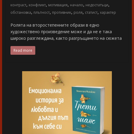
,
,
,
,
,
контраст
конфликт
мотивация
начало
недостатъци
,
,
,
,
,
обстановка
плътност
противник
роля
статист
характер
Ролята на второстепенните образи в едно
художествено произведение може и да не е така
широко разглеждана, както разгръщането на сюжета
Read more