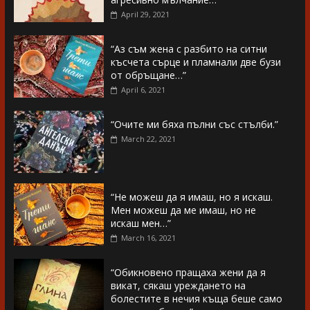
April 29, 2021
“Аз съм жена с разбито на ситни
късчета сърце и пламнали две бузи
от обръщане…”
April 6, 2021
“Очите ми бяха пълни със стълби.”
March 22, 2021
“Не можеш да я имаш, но я искаш.
Мен можеш да ме имаш, но не
искаш мен…”
March 16, 2021
“Обикновено пращаха жени да я
викат, сякаш уреждането на
болестите в нечия къща беше само