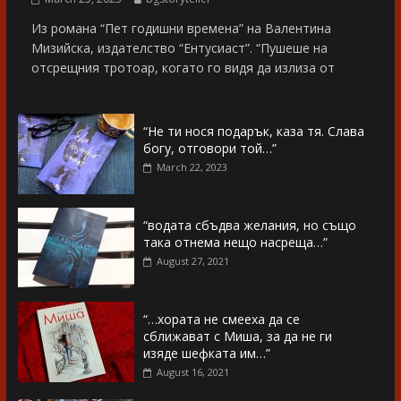
Из романа “Пет годишни времена” на Валентина
Мизийска, издателство “Ентусиаст”. “Пушеше на
отсрещния тротоар, когато го видя да излиза от
“Не ти нося подарък, каза тя. Слава
богу, отговори той…”
March 22, 2023
“водата сбъдва желания, но също
така отнема нещо насреща…”
August 27, 2021
“…хората не смееха да се
сближават с Миша, за да не ги
изяде шефката им…”
August 16, 2021