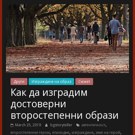
разказ
Други
Изграждане на образ
Сюжет
Как да изградим
достоверни
второстепенни образи
,
March 25, 2019
bgstoryteller
автентичност
,
,
,
,
второстепенни герои
епизодик
изграждане
име на герой