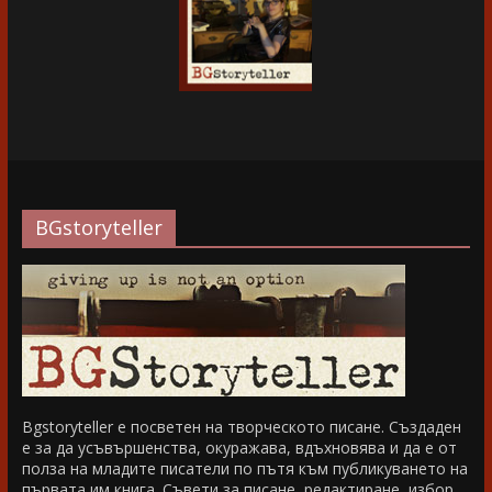
BGstoryteller
Bgstoryteller е посветен на творческото писане. Създаден
е за да усъвършенства, окуражава, вдъхновява и да е от
полза на младите писатели по пътя към публикуването на
първата им книга. Съвети за писане, редактиране, избор