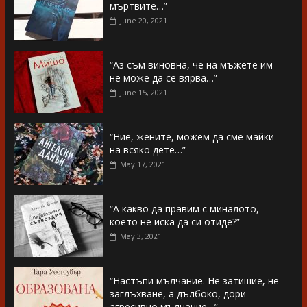
мъртвите…”
June 20, 2021
“Аз съм виновна, че на мъжете им
не може да се вярва…”
June 15, 2021
“Ние, жените, можем да сме майки
на всяко дете…”
May 17, 2021
“А какво да правим с миналото,
което не иска да си отиде?”
May 3, 2021
“Настъпи мълчание. Не затишие, не
заглъхване, а дълбоко, дори
агресивно мълчание…”