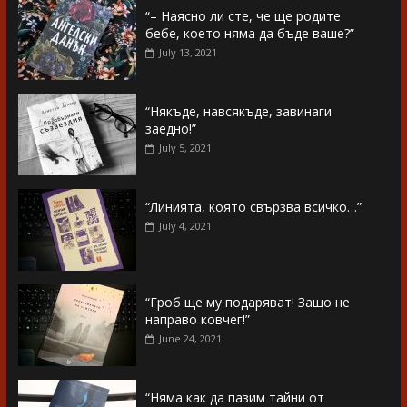
“– Наясно ли сте, че ще родите
бебе, което няма да бъде ваше?”
July 13, 2021
“Някъде, навсякъде, завинаги
заедно!”
July 5, 2021
“Линията, която свързва всичко…”
July 4, 2021
“Гроб ще му подаряват! Защо не
направо ковчег!”
June 24, 2021
“Няма как да пазим тайни от