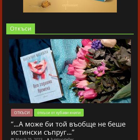
Oткъси
ОТКЪСИ
откъси от хубави книги
“…А може би той въобще не беше
истински съпруг…”
March 25, 2023
bgstoryteller