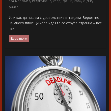
,
,
,
,
,
,
,
план
правила
Редактиране
спор
срещи
срок
сцени
финал
Или как да пишем с удоволствие в тандем. Вероятно
на много пишещи хора идеята се струва странна – все
пак
Read more