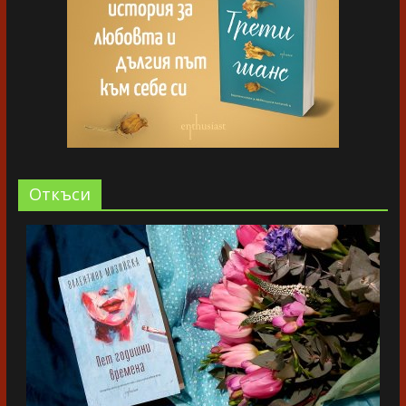
Oткъси