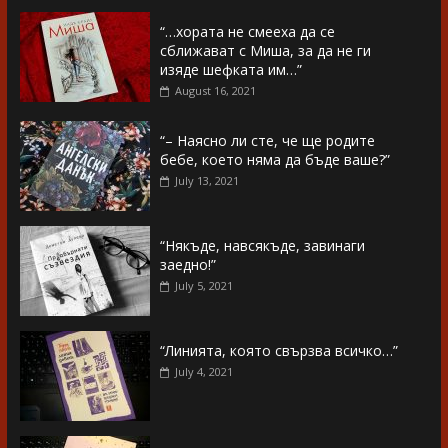
“…хората не смееха да се
сближават с Миша, за да не ги
изяде шефката им…”
August 16, 2021
“– Наясно ли сте, че ще родите
бебе, което няма да бъде ваше?”
July 13, 2021
“Някъде, навсякъде, завинаги
заедно!”
July 5, 2021
“Линията, която свързва всичко…”
July 4, 2021