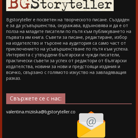
Bgstoryteller е посветен на творческото писане. Създаден
е за да усъвършенства, окуражава, вдъхновява и да е от
полза на младите писатели по пътя към публикуването на
първата им книга. Съвети за писане, редактиране, избор
на издателство и търсене на аудитория са само част от
приключението на усъвършенстване по пътя към успеха.
Интервюта с утвърдени български и чужди писатели,
практически съвети за успех от редактори от български
издателства, новини за нови и предстоящи издания и
всичко, свързано с голямото изкуство на завладяващия
разказ.
Свържете се с нас:
valentina.miziiska@bgstoryteller.co