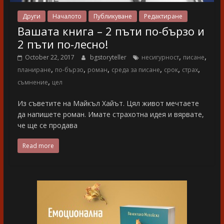
Други
Началото
Публикуване
Редактиране
Вашата книга – 2 пъти по-бързо и
2 пъти по-лесно!
,
,
October 22, 2017
bgstoryteller
несигурност
писане
,
,
,
,
,
,
планиране
по-бързо
роман
среда за писане
срок
страх
,
съмнение
цел
Из съветите на Майкъл Хайът. Цял живот мечтаете
да напишете роман. Имате страхотна идея и вярвате,
че ще се продава
Read more