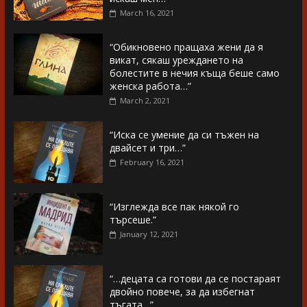
March 16, 2021
“Обикновено пращаха жени да я
викат, сякаш уреждането на
болестите в нечия къща беше само
женска работа…”
March 2, 2021
“Иска се умение да си тъжен на
двайсет и три…”
February 16, 2021
“Изглежда все пак някой го
търсеше.”
January 12, 2021
“…децата са готови да се постараят
двойно повече, за да избегнат
тъгата…”