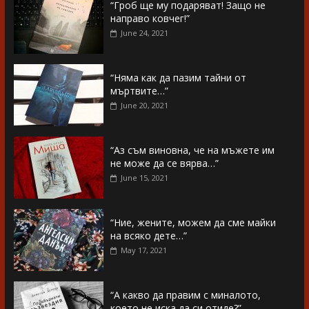
“Гроб ще му подаряват! Защо не
направо ковчег!”
June 24, 2021
“Няма как да пазим тайни от
мъртвите…”
June 20, 2021
“Аз съм виновна, че на мъжете им
не може да се вярва…”
June 15, 2021
“Ние, жените, можем да сме майки
на всяко дете…”
May 17, 2021
“А какво да правим с миналото,
което не иска да си отиде?”