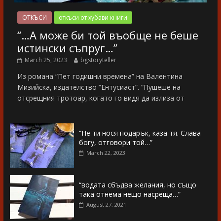
ОТКЪСИ
откъси от хубави книги
“…А може би той въобще не беше
истински съпруг…”
March 25, 2023
bgstoryteller
Из романа “Пет годишни времена” на Валентина
Мизийска, издателство “Ентусиаст”. “Пушеше на
отсрещния тротоар, когато го видя да излиза от
“Не ти нося подарък, каза тя. Слава
богу, отговори той…”
March 22, 2023
“водата сбъдва желания, но също
така отнема нещо насреща…”
August 27, 2021