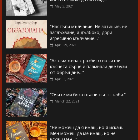
May 3, 2021
“Настъпи мълчание. Не затишие, не
заглъхване, а дълбоко, дори
агресивно мълчание…”
April 29, 2021
“Аз съм жена с разбито на ситни
късчета сърце и пламнали две бузи
от обръщане…”
April 6, 2021
“Очите ми бяха пълни със стълби.”
March 22, 2021
“Не можеш да я имаш, но я искаш.
Мен можеш да ме имаш, но не
искаш мен…”