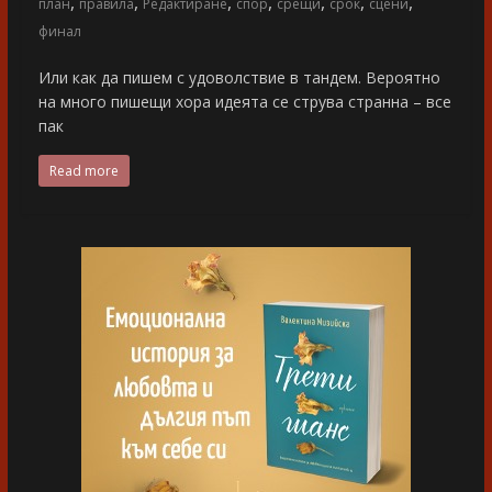
,
,
,
,
,
,
,
план
правила
Редактиране
спор
срещи
срок
сцени
финал
Или как да пишем с удоволствие в тандем. Вероятно
на много пишещи хора идеята се струва странна – все
пак
Read more