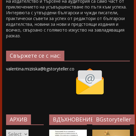
на издателство и търсене на аудитория са само част от
приключението на усъвършенстване по пътя към успеха.
Интервюта с утвърдени български и чужди писатели,
практически съвети за успех от редактори от български
издателства, новини за нови и предстоящи издания и
всичко, свързано с голямото изкуство на завладяващия
разказ.
Свържете се с нас:
valentina.miziiska@bgstoryteller.co
АРХИВ
ВДЪХНОВЕНИЕ…
BGstoryteller
АРХИВ