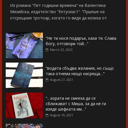
Из романа “Пет годишни времена” на Валентина
Мизийска, издателство “Ентусиаст”. “Пушеше на
отсрещния тротоар, когато го видя да излиза от
“Не ти нося подарък, каза тя. Слава
богу, отговори той…”
March 22, 2023
“водата сбъдва желания, но също
така отнема нещо насреща…”
August 27, 2021
“…хората не смееха да се
сближават с Миша, за да не ги
изяде шефката им…”
August 16, 2021