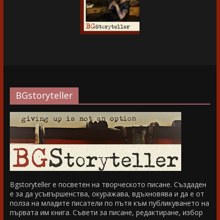
BGstoryteller
Bgstoryteller е посветен на творческото писане. Създаден
е за да усъвършенства, окуражава, вдъхновява и да е от
полза на младите писатели по пътя към публикуването на
първата им книга. Съвети за писане, редактиране, избор