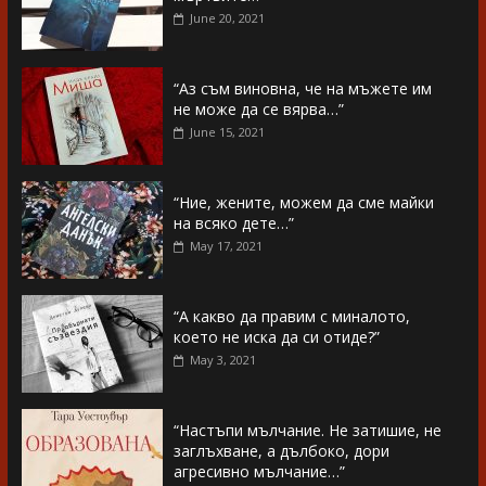
June 20, 2021
“Аз съм виновна, че на мъжете им
не може да се вярва…”
June 15, 2021
“Ние, жените, можем да сме майки
на всяко дете…”
May 17, 2021
“А какво да правим с миналото,
което не иска да си отиде?”
May 3, 2021
“Настъпи мълчание. Не затишие, не
заглъхване, а дълбоко, дори
агресивно мълчание…”