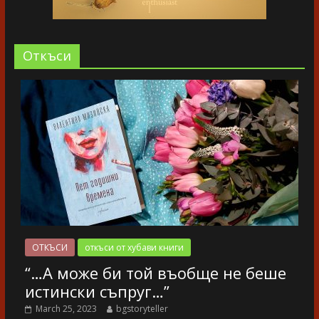
Oткъси
ОТКЪСИ
откъси от хубави книги
“…А може би той въобще не беше
истински съпруг…”
March 25, 2023
bgstoryteller