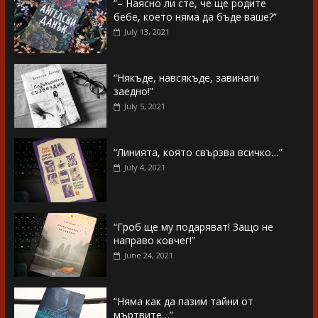
“– Наясно ли сте, че ще родите
бебе, което няма да бъде ваше?”
July 13, 2021
“Някъде, навсякъде, завинаги
заедно!”
July 5, 2021
“Линията, която свързва всичко…”
July 4, 2021
“Гроб ще му подаряват! Защо не
направо ковчег!”
June 24, 2021
“Няма как да пазим тайни от
мъртвите…”