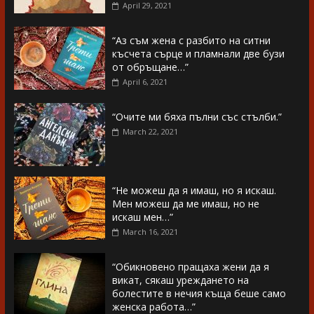
April 29, 2021
“Аз съм жена с разбито на ситни
късчета сърце и пламнали две бузи
от обръщане…”
April 6, 2021
“Очите ми бяха пълни със стълби.”
March 22, 2021
“Не можеш да я имаш, но я искаш.
Мен можеш да ме имаш, но не
искаш мен…”
March 16, 2021
“Обикновено пращаха жени да я
викат, сякаш уреждането на
болестите в нечия къща беше само
женска работа…”