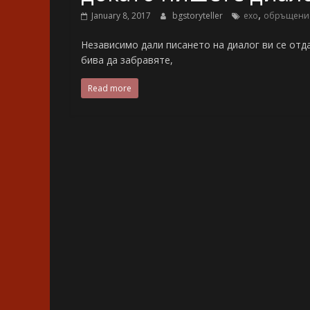
,
January 8, 2017
bgstoryteller
ехо
обръщени
Независимо дали писането на диалог ви се отда
бива да забравяте,
Read more