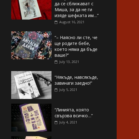
да се сближават с
Миша, за да не ги
изяде шефката им…”
August 16, 2021
“– Наясно ли сте, че
ще родите бебе,
което няма да бъде
ваше?”
July 13, 2021
“Някъде, навсякъде,
завинаги заедно!”
July 5, 2021
“Линията, която
свързва всичко…”
July 4, 2021