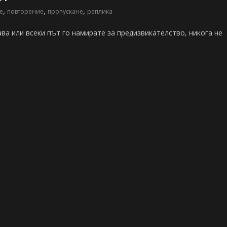
,
,
,
е
повторение
пропускане
реплика
ва или всеки път го намирате за предизвикателство, никога не