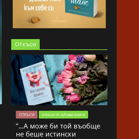
Oткъси
ОТКЪСИ
откъси от хубави книги
“…А може би той въобще
не беше истински