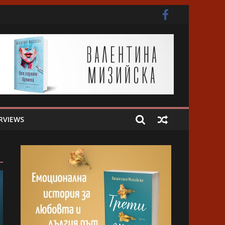
ота
RVIEWS