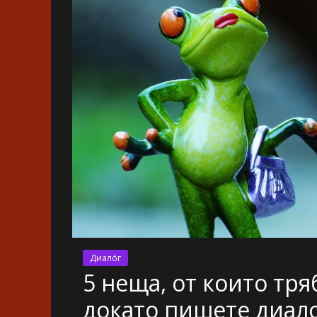
Диало́г
5 неща, от които тря
докато пишете диал