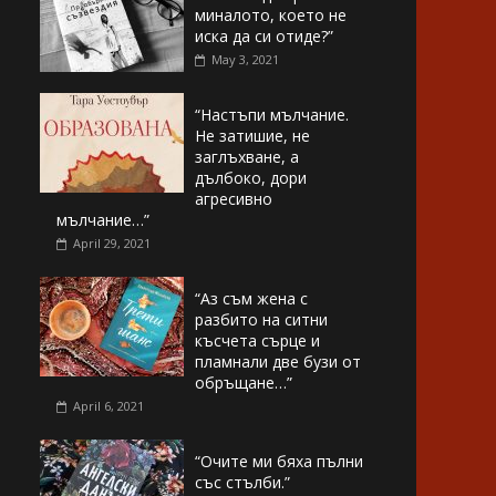
миналото, което не
иска да си отиде?”
May 3, 2021
“Настъпи мълчание.
Не затишие, не
заглъхване, а
дълбоко, дори
агресивно
мълчание…”
April 29, 2021
“Аз съм жена с
разбито на ситни
късчета сърце и
пламнали две бузи от
обръщане…”
April 6, 2021
“Очите ми бяха пълни
със стълби.”