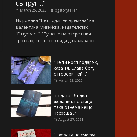
съпруг…”
March 25, 2023
bgstoryteller
Из романа “Пет годишни времена” на
Валентина Мизийска, издателство
“Ентусиаст”. “Пушеше на отсрещния
тротоар, когато го видя да излиза от
“Не ти нося подарък,
каза тя. Слава богу,
отговори той…”
March 22, 2023
“водата сбъдва
желания, но също
така отнема нещо
насреща…”
August 27, 2021
“…хората не смееха