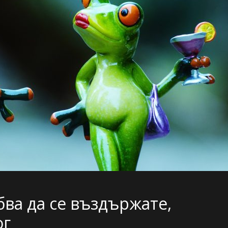
бва да се въздържате,
ог