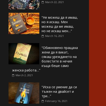
March 22, 2021
“Не можеш да я имаш,
но я искаш. Мен
можеш да ме имаш,
но не искаш мен…”
March 16, 2021
“Обикновено пращаха
жени да я викат,
сякаш уреждането на
болестите в нечия
къща беше само
женска работа…”
March 2, 2021
“Иска се умение да си
тъжен на двайсет и
три…”
February 16, 2021