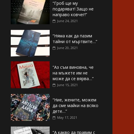
“Гроб ще му
подаряват! Защо не
направо ковчег!”
June 24, 2021
“Няма как да пазим
тайни от мъртвите…”
June 20, 2021
“Аз съм виновна, че
на мъжете им не
може да се вярва…”
June 15, 2021
“Ние, жените, можем
да сме майки на всяко
дете…”
May 17, 2021
“А какво да правим с