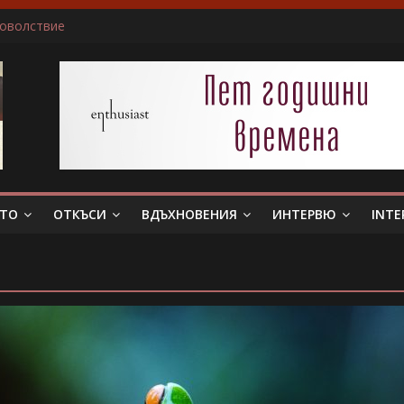
доволствие
ичам да пиша за герои, които еволюират
не беше истински съпруг…”
 тя. Слава богу, отговори той…”
в всяка сцена преживявам силно, както ако ми се случва в жив
ЕТО
ОТКЪСИ
ВДЪХНОВЕНИЯ
ИНТЕРВЮ
INTE