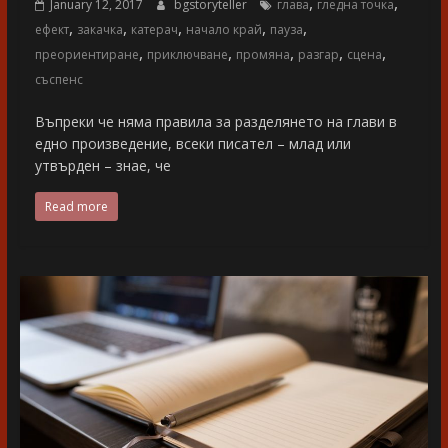
,
,
January 12, 2017
bgstoryteller
глава
гледна точка
,
,
,
,
,
ефект
закачка
катерач
начало край
пауза
,
,
,
,
,
преориентиране
приключване
промяна
разгар
сцена
съспенс
Въпреки че няма правила за разделянето на глави в
едно произведение, всеки писател – млад или
утвърден – знае, че
Read more