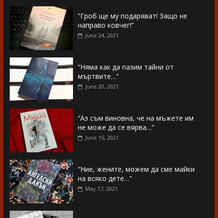
“Гроб ще му подаряват! Защо не
направо ковчег!”
June 24, 2021
“Няма как да пазим тайни от
мъртвите…”
June 20, 2021
“Аз съм виновна, че на мъжете им
не може да се вярва…”
June 15, 2021
“Ние, жените, можем да сме майки
на всяко дете…”
May 17, 2021