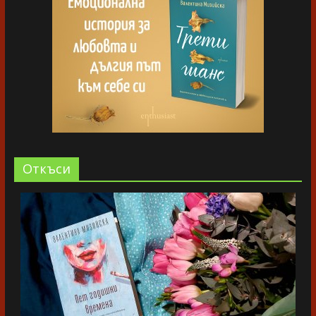
Oткъси