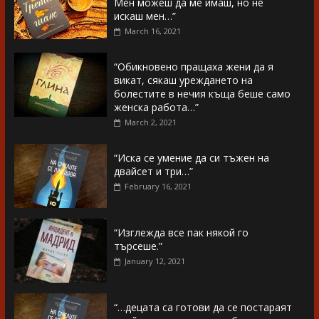
Мен можеш да ме имаш, но не
искаш мен…”
March 16, 2021
“Обикновено пращаха жени да я
викат, сякаш уреждането на
болестите в нечия къща беше само
женска работа…”
March 2, 2021
“Иска се умение да си тъжен на
двайсет и три…”
February 16, 2021
“Изглежда все пак някой го
търсеше.”
January 12, 2021
“…децата са готови да се постараят