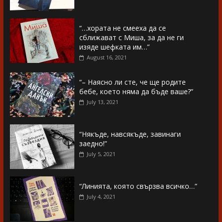
“…хората не смееха да се
сближават с Миша, за да не ги
изяде шефката им…”
August 16, 2021
“– Наясно ли сте, че ще родите
бебе, което няма да бъде ваше?”
July 13, 2021
“Някъде, навсякъде, завинаги
заедно!”
July 5, 2021
“Линията, която свързва всичко…”
July 4, 2021