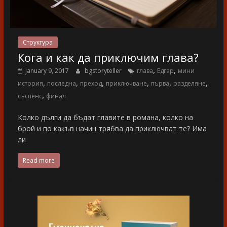
Структура
Кога и как да приключим глава?
,
,
January 9, 2017
bgstoryteller
глава
Едгар
мини
,
,
,
,
,
,
история
последна
преход
приключване
първа
разделяне
,
съспенс
финал
Колко дълги да бъдат главите в романа, колко на
брой и по какъв начин трябва да приключват те? Има
ли
Read more