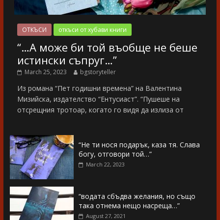
ОТКЪСИ
откъси от хубави книги
“…А може би той въобще не беше
истински съпруг…”
March 25, 2023
bgstoryteller
Из романа “Пет годишни времена” на Валентина
Мизийска, издателство “Ентусиаст”. “Пушеше на
отсрещния тротоар, когато го видя да излиза от
“Не ти нося подарък, каза тя. Слава
богу, отговори той…”
March 22, 2023
“водата сбъдва желания, но също
така отнема нещо насреща…”
August 27, 2021