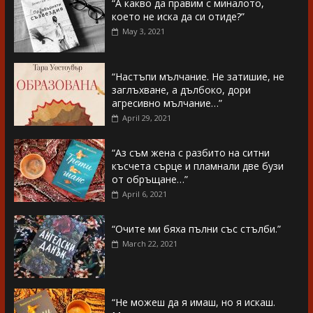
“А какво да правим с миналото,
което не иска да си отиде?”
May 3, 2021
“Настъпи мълчание. Не затишие, не
заглъхване, а дълбоко, дори
агресивно мълчание…”
April 29, 2021
“Аз съм жена с разбито на ситни
късчета сърце и пламнали две бузи
от обръщане…”
April 6, 2021
“Очите ми бяха пълни със стълби.”
March 22, 2021
“Не можеш да я имаш, но я искаш.