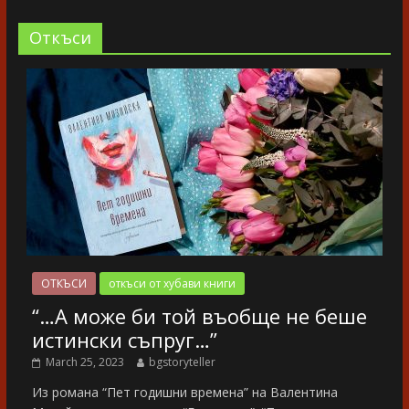
Oткъси
ОТКЪСИ
откъси от хубави книги
“…А може би той въобще не беше
истински съпруг…”
March 25, 2023
bgstoryteller
Из романа “Пет годишни времена” на Валентина