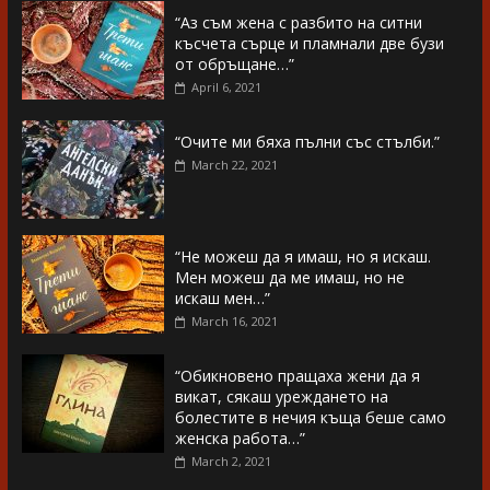
“Аз съм жена с разбито на ситни
късчета сърце и пламнали две бузи
от обръщане…”
April 6, 2021
“Очите ми бяха пълни със стълби.”
March 22, 2021
“Не можеш да я имаш, но я искаш.
Мен можеш да ме имаш, но не
искаш мен…”
March 16, 2021
“Обикновено пращаха жени да я
викат, сякаш уреждането на
болестите в нечия къща беше само
женска работа…”
March 2, 2021