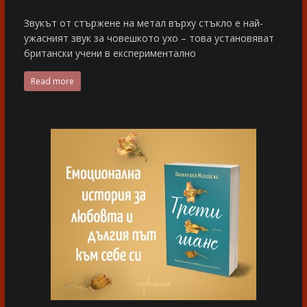
Звукът от стържене на метал върху стъкло е най-
ужасният звук за човешкото ухо – това установяват
британски учени в експериментално
Read more