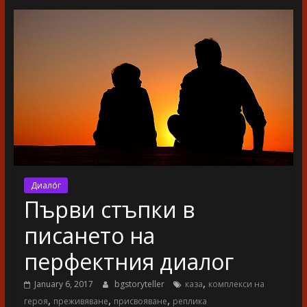
разказ
Диало́г
Първи стъпки в
писането на
перфектния диалог
,
January 6, 2017
bgstoryteller
каза
комплекси на
,
,
,
героя
преживяване
присвояване
реплика