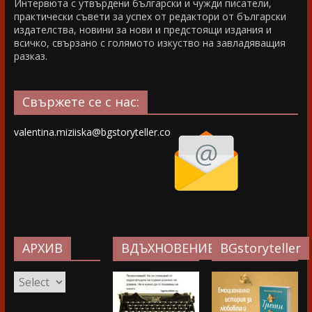
Интервюта с утвърдени български и чужди писатели,
практически съвети за успех от редактори от български
издателства, новини за нови и предстоящи издания и
всичко, свързано с голямото изкуство на завладяващия
разказ.
Свържете се с нас:
valentina.miziiska@bgstoryteller.co
АРХИВ
ВДЪХНОВЕНИЕ…
BGstoryteller
АРХИВ