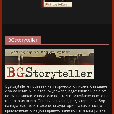
BGstoryteller
Bgstoryteller е посветен на творческото писане. Създаден
е за да усъвършенства, окуражава, вдъхновява и да е от
полза на младите писатели по пътя към публикуването на
първата им книга. Съвети за писане, редактиране, избор
на издателство и търсене на аудитория са само част от
приключението на усъвършенстване по пътя към успеха.