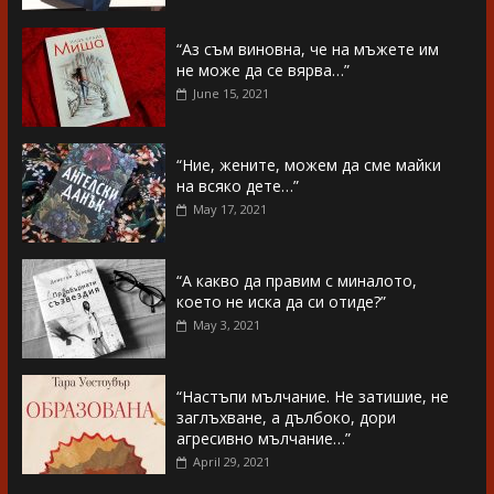
“Аз съм виновна, че на мъжете им
не може да се вярва…”
June 15, 2021
“Ние, жените, можем да сме майки
на всяко дете…”
May 17, 2021
“А какво да правим с миналото,
което не иска да си отиде?”
May 3, 2021
“Настъпи мълчание. Не затишие, не
заглъхване, а дълбоко, дори
агресивно мълчание…”
April 29, 2021