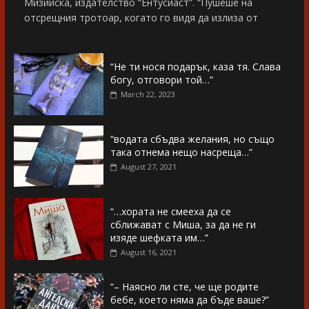
Мизийска, издателство “Ентусиаст”. “Пушеше на
отсрещния тротоар, когато го видя да излиза от
“Не ти нося подарък, каза тя. Слава
богу, отговори той…”
March 22, 2023
“водата сбъдва желания, но също
така отнема нещо насреща…”
August 27, 2021
“…хората не смееха да се
сближават с Миша, за да не ги
изяде шефката им…”
August 16, 2021
“– Наясно ли сте, че ще родите
бебе, което няма да бъде ваше?”