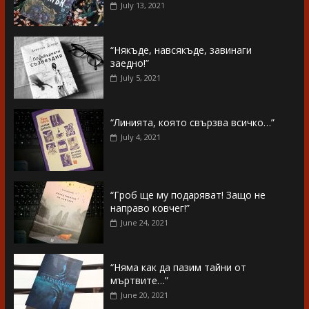
July 13, 2021
“Някъде, навсякъде, завинаги
заедно!”
July 5, 2021
“Линията, която свързва всичко…”
July 4, 2021
“Гроб ще му подаряват! Защо не
направо ковчег!”
June 24, 2021
“Няма как да пазим тайни от
мъртвите…”
June 20, 2021