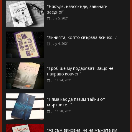
“Някъде, навсякъде, завинаги
заедно!”
July 5, 2021
“Линията, която свързва всичко…”
July 4, 2021
“Гроб ще му подаряват! Защо не
направо ковчег!”
June 24, 2021
“Няма как да пазим тайни от
мъртвите…”
June 20, 2021
“Аз съм виновна, че на мъжете им