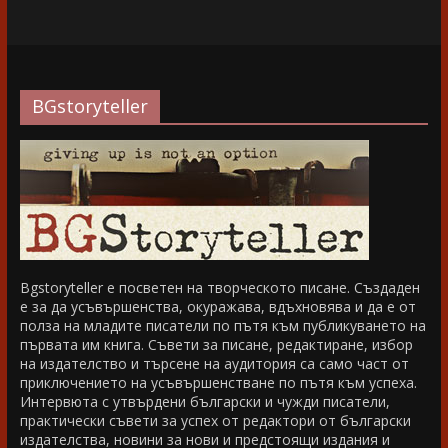
BGstoryteller
Bgstoryteller е посветен на творческото писане. Създаден
е за да усъвършенства, окуражава, вдъхновява и да е от
полза на младите писатели по пътя към публикуването на
първата им книга. Съвети за писане, редактиране, избор
на издателство и търсене на аудитория са само част от
приключението на усъвършенстване по пътя към успеха.
Интервюта с утвърдени български и чужди писатели,
практически съвети за успех от редактори от български
издателства, новини за нови и предстоящи издания и