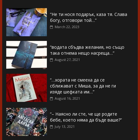
“Не ти нося подарък, каза тя. Слава
богу, отговори той…”
March 22, 2023
“водата сбъдва желания, но също
така отнема нещо насреща…”
August 27, 2021
“…хората не смееха да се
сближават с Миша, за да не ги
изяде шефката им…”
August 16, 2021
“– Наясно ли сте, че ще родите
бебе, което няма да бъде ваше?”
July 13, 2021