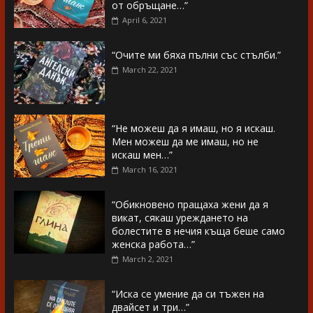
от обръщане…”
April 6, 2021
“Очите ми бяха пълни със стълби.”
March 22, 2021
“Не можеш да я имаш, но я искаш.
Мен можеш да ме имаш, но не
искаш мен…”
March 16, 2021
“Обикновено пращаха жени да я
викат, сякаш уреждането на
болестите в нечия къща беше само
женска работа…”
March 2, 2021
“Иска се умение да си тъжен на
двайсет и три…”