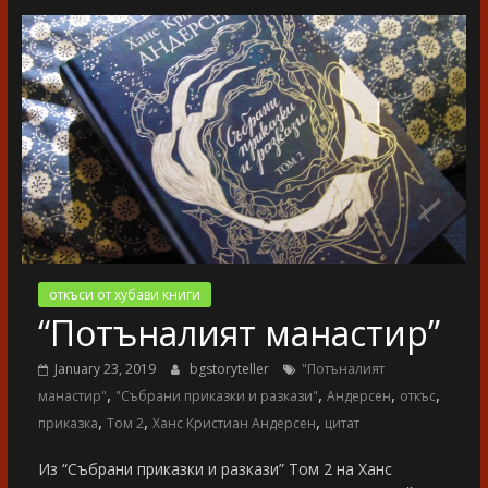
разказ
откъси от хубави книги
“Потъналият манастир”
January 23, 2019
bgstoryteller
"Потъналият
,
,
,
,
манастир"
"Събрани приказки и разкази"
Андерсен
откъс
,
,
,
приказка
Том 2
Ханс Кристиан Андерсен
цитат
Из “Събрани приказки и разкази” Том 2 на Ханс