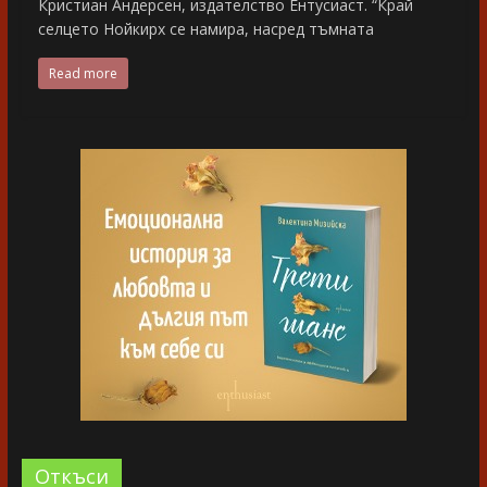
Кристиан Андерсен, издателство Ентусиаст. “Край
селцето Нойкирх се намира, насред тъмната
Read more
Oткъси