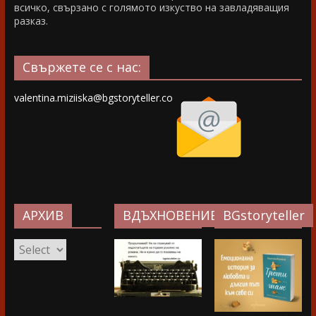
всичко, свързано с голямото изкуство на завладяващия
разказ.
Свържете се с нас:
valentina.miziiska@bgstoryteller.co
АРХИВ
ВДЪХНОВЕНИЕ…
BGstoryteller
АРХИВ