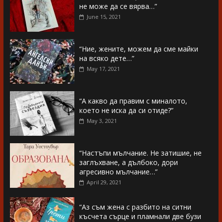
не може да се вярва…”
June 15, 2021
“Ние, жените, можем да сме майки
на всяко дете…”
May 17, 2021
“А какво да правим с миналото,
което не иска да си отиде?”
May 3, 2021
“Настъпи мълчание. Не затишие, не
заглъхване, а дълбоко, дори
агресивно мълчание…”
April 29, 2021
“Аз съм жена с разбито на ситни
късчета сърце и пламнали две бузи