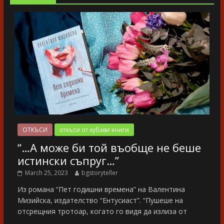
ОТКЪСИ
откъси от хубави книги
“…А може би той въобще не беше
истински съпруг…”
March 25, 2023
bgstoryteller
Из романа “Пет годишни времена” на Валентина
Мизийска, издателство “Ентусиаст”. “Пушеше на
отсрещния тротоар, когато го видя да излиза от