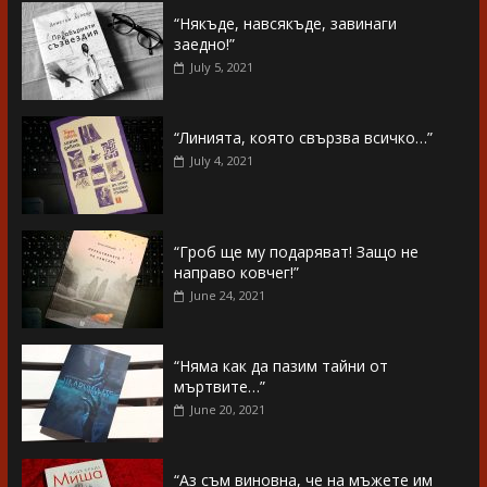
“Някъде, навсякъде, завинаги
заедно!”
July 5, 2021
“Линията, която свързва всичко…”
July 4, 2021
“Гроб ще му подаряват! Защо не
направо ковчег!”
June 24, 2021
“Няма как да пазим тайни от
мъртвите…”
June 20, 2021
“Аз съм виновна, че на мъжете им