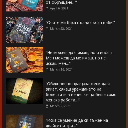
от обръщане…”
April 6, 2021
“Очите ми бяха пълни със стълби.”
March 22, 2021
“Не можеш да я имаш, но я искаш.
Мен можеш да ме имаш, но не
искаш мен…”
March 16, 2021
“Обикновено пращаха жени да я
викат, сякаш уреждането на
болестите в нечия къща беше само
женска работа…”
March 2, 2021
“Иска се умение да си тъжен на
двайсет и три…”