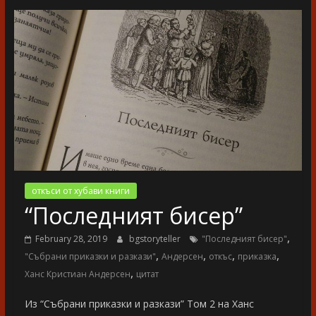
разказ
откъси от хубави книги
“Последният бисер”
,
February 28, 2019
bgstoryteller
"Последният бисер"
,
,
,
,
"Събрани приказки и разкази"
Андерсен
откъс
приказка
,
Ханс Кристиан Андерсен
цитат
Из “Събрани приказки и разкази” Том 2 на Ханс