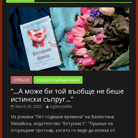
ОТКЪСИ
откъси от хубави книги
“…А може би той въобще не беше
истински съпруг…”
March 25, 2023
bgstoryteller
Из романа “Пет годишни времена” на Валентина
Мизийска, издателство “Ентусиаст”. “Пушеше на
отсрещния тротоар, когато го видя да излиза от