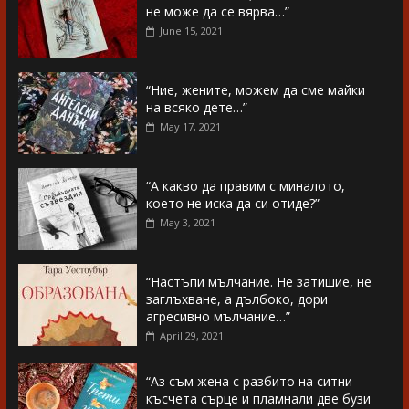
не може да се вярва…”
June 15, 2021
“Ние, жените, можем да сме майки
на всяко дете…”
May 17, 2021
“А какво да правим с миналото,
което не иска да си отиде?”
May 3, 2021
“Настъпи мълчание. Не затишие, не
заглъхване, а дълбоко, дори
агресивно мълчание…”
April 29, 2021
“Аз съм жена с разбито на ситни
късчета сърце и пламнали две бузи