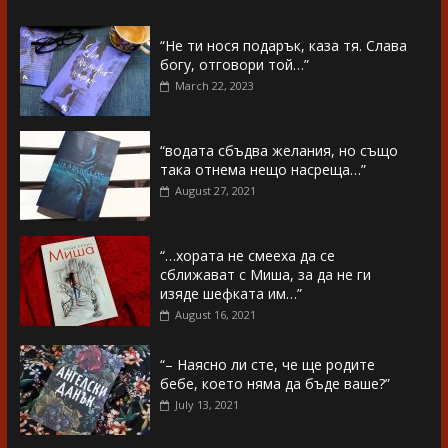
“Не ти нося подарък, каза тя. Слава
богу, отговори той…”
March 22, 2023
“водата сбъдва желания, но също
така отнема нещо насреща…”
August 27, 2021
“…хората не смееха да се
сближават с Миша, за да не ги
изяде шефката им…”
August 16, 2021
“– Наясно ли сте, че ще родите
бебе, което няма да бъде ваше?”
July 13, 2021