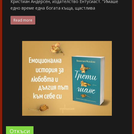
Кристиан Андерсен, издателство Ентусиаст. “Имаше
едно време една богата къща, щастлива
Read more
Oткъси