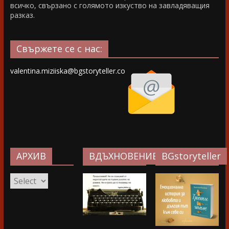
всичко, свързано с голямото изкуство на завладяващия
разказ.
Свържете се с нас:
valentina.miziiska@bgstoryteller.co
АРХИВ
ВДЪХНОВЕНИЕ…
BGstoryteller
АРХИВ