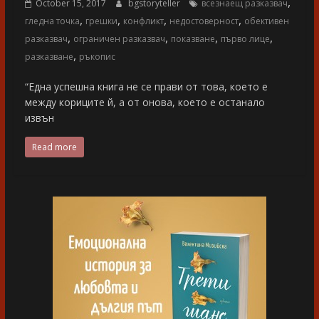
,
October 15, 2017
bgstoryteller
всезнаещ разказвач
,
,
,
,
гледна точка
грешки
конфликт
недостоверност
обективен
,
,
,
,
разказвач
ограничен разказвач
показване
първо лице
,
разказване
ръкопис
“Една успешна книга не се прави от това, което е
между кориците й, а от онова, което е останало
извън
Read more