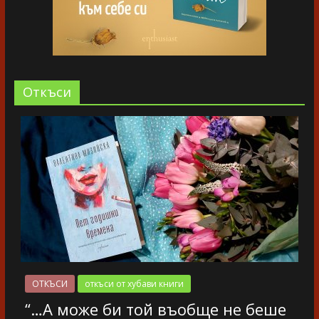
Oткъси
ОТКЪСИ
откъси от хубави книги
“…А може би той въобще не беше