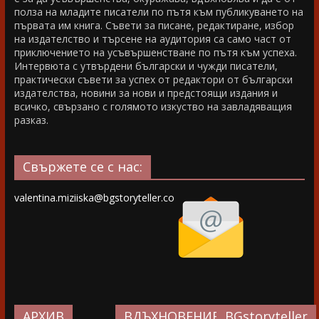
полза на младите писатели по пътя към публикуването на
първата им книга. Съвети за писане, редактиране, избор
на издателство и търсене на аудитория са само част от
приключението на усъвършенстване по пътя към успеха.
Интервюта с утвърдени български и чужди писатели,
практически съвети за успех от редактори от български
издателства, новини за нови и предстоящи издания и
всичко, свързано с голямото изкуство на завладяващия
разказ.
Свържете се с нас:
valentina.miziiska@bgstoryteller.co
АРХИВ
ВДЪХНОВЕНИЕ…
BGstoryteller