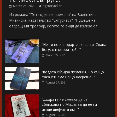
March 25, 2023
bgstoryteller
Из романа “Пет годишни времена” на Валентина
Мизийска, издателство “Ентусиаст”. “Пушеше на
отсрещния тротоар, когато го видя да излиза от
“Не ти нося подарък, каза тя. Слава
богу, отговори той…”
March 22, 2023
“водата сбъдва желания, но също
така отнема нещо насреща…”
August 27, 2021
“…хората не смееха да се
сближават с Миша, за да не ги
изяде шефката им…”
August 16, 2021