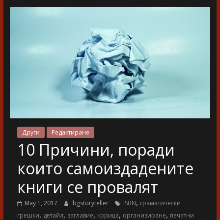
разказ
Други
Редактиране
10 Причини, поради
които самоиздадените
книги се провалят
,
May 1, 2017
bgstoryteller
ISBN
граматически
,
,
,
,
,
грешки
детайл
заглавие
корица
организиране
печатни