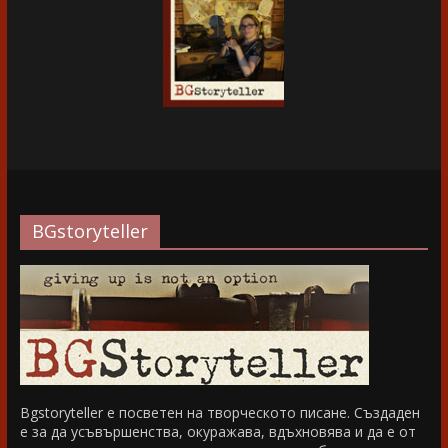
BGstoryteller
Bgstoryteller е посветен на творческото писане. Създаден
е за да усъвършенства, окуражава, вдъхновява и да е от