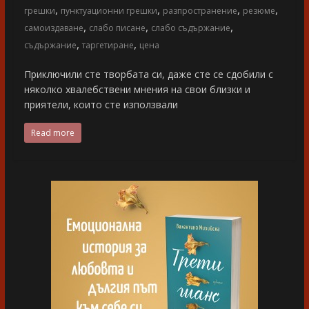
,
,
,
,
грешки
пунктуационни грешки
разпространение
резюме
,
,
,
самоиздаване
слабо писане
слабо съдържание
,
,
съдържание
таргетиране
цена
Приключили сте творбата си, даже сте се сдобили с
няколко хвалебствени мнения на свои близки и
приятели, които сте използвали
Read more