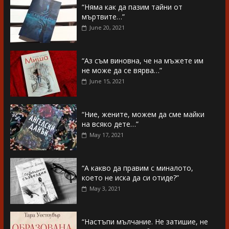
“Няма как да пазим тайни от
мъртвите…”
June 20, 2021
“Аз съм виновна, че на мъжете им
не може да се вярва…”
June 15, 2021
“Ние, жените, можем да сме майки
на всяко дете…”
May 17, 2021
“А какво да правим с миналото,
което не иска да си отиде?”
May 3, 2021
“Настъпи мълчание. Не затишие, не