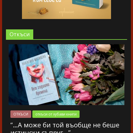
Oткъси
ОТКЪСИ
откъси от хубави книги
“…А може би той въобще не беше
истински съпруг…”