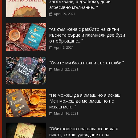
заглъхване, а дълбоко, дори
агресивно мълчание…”
April 29, 2021
“Аз съм жена с разбито на ситни
късчета сърце и пламнали две бузи
от обръщане…”
April 6, 2021
“Очите ми бяха пълни със стълби.”
March 22, 2021
“Не можеш да я имаш, но я искаш.
Мен можеш да ме имаш, но не
искаш мен…”
March 16, 2021
“Обикновено пращаха жени да я
викат, сякаш уреждането на