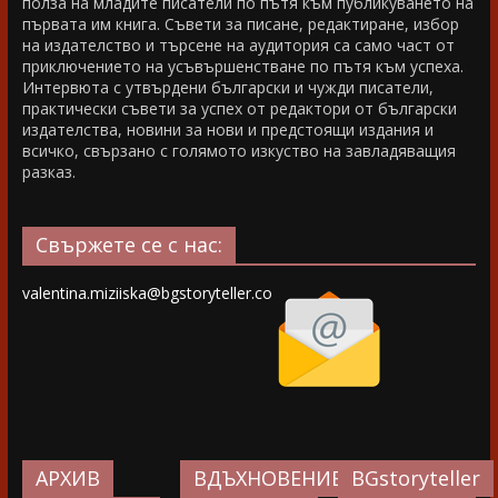
полза на младите писатели по пътя към публикуването на
първата им книга. Съвети за писане, редактиране, избор
на издателство и търсене на аудитория са само част от
приключението на усъвършенстване по пътя към успеха.
Интервюта с утвърдени български и чужди писатели,
практически съвети за успех от редактори от български
издателства, новини за нови и предстоящи издания и
всичко, свързано с голямото изкуство на завладяващия
разказ.
Свържете се с нас:
valentina.miziiska@bgstoryteller.co
АРХИВ
ВДЪХНОВЕНИЕ…
BGstoryteller