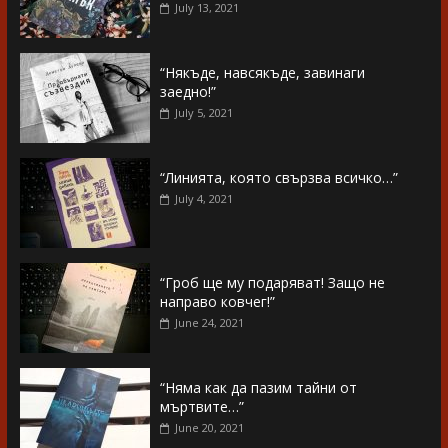
July 13, 2021
“Някъде, навсякъде, завинаги
заедно!”
July 5, 2021
“Линията, която свързва всичко…”
July 4, 2021
“Гроб ще му подаряват! Защо не
направо ковчег!”
June 24, 2021
“Няма как да пазим тайни от
мъртвите…”
June 20, 2021