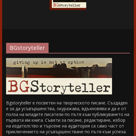
BGstoryteller
Bgstoryteller е посветен на творческото писане. Създаден
е за да усъвършенства, окуражава, вдъхновява и да е от
полза на младите писатели по пътя към публикуването на
първата им книга. Съвети за писане, редактиране, избор
на издателство и търсене на аудитория са само част от
приключението на усъвършенстване по пътя към успеха.