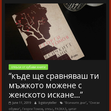
разказ
откъси от хубави книги
“къде ще сравняваш ти
мъжкото можене с
женското искане…”
,
June 11, 2019
bgstoryteller
"Всичките дни"
"Онези
,
,
,
,
обувки"
Георги Томов
откъс
РАЗКАЗ
цитат