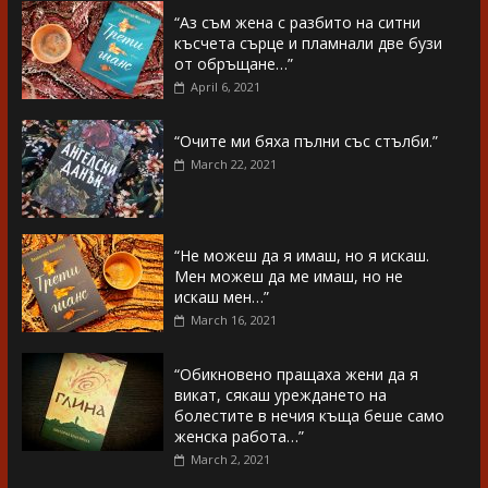
“Аз съм жена с разбито на ситни
късчета сърце и пламнали две бузи
от обръщане…”
April 6, 2021
“Очите ми бяха пълни със стълби.”
March 22, 2021
“Не можеш да я имаш, но я искаш.
Мен можеш да ме имаш, но не
искаш мен…”
March 16, 2021
“Обикновено пращаха жени да я
викат, сякаш уреждането на
болестите в нечия къща беше само
женска работа…”
March 2, 2021