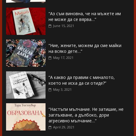
“Аз съм виновна, че на мъжете им
не може да се вярва…”
June 15, 2021
“Ние, жените, можем да сме майки
на всяко дете…”
May 17, 2021
“А какво да правим с миналото,
което не иска да си отиде?”
May 3, 2021
“Настъпи мълчание. Не затишие, не
заглъхване, а дълбоко, дори
агресивно мълчание…”
April 29, 2021