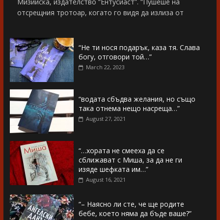
Мизийска, издателство “Ентусиаст”. “Пушеше на
отсрещния тротоар, когато го видя да излиза от
“Не ти нося подарък, каза тя. Слава
богу, отговори той…”
March 22, 2023
“водата сбъдва желания, но също
така отнема нещо насреща…”
August 27, 2021
“…хората не смееха да се
сближават с Миша, за да не ги
изяде шефката им…”
August 16, 2021
“– Наясно ли сте, че ще родите
бебе, което няма да бъде ваше?”