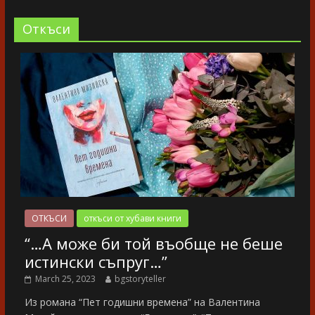
Oткъси
ОТКЪСИ
откъси от хубави книги
“…А може би той въобще не беше
истински съпруг…”
March 25, 2023
bgstoryteller
Из романа “Пет годишни времена” на Валентина