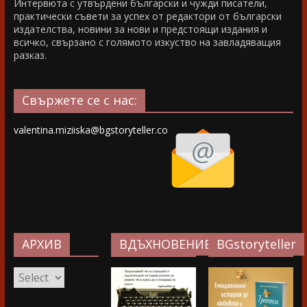
Интервюта с утвърдени български и чужди писатели,
практически съвети за успех от редактори от български
издателства, новини за нови и предстоящи издания и
всичко, свързано с голямото изкуство на завладяващия
разказ.
Свържете се с нас:
valentina.miziiska@bgstoryteller.co
АРХИВ
ВДЪХНОВЕНИЕ…
BGstoryteller
АРХИВ