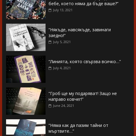
бебе, което няма да бъде ваше?”
July 13, 2021
“Някъде, навсякъде, завинаги
заедно!”
July 5, 2021
“Линията, която свързва всичко…”
July 4, 2021
“Гроб ще му подаряват! Защо не
направо ковчег!”
June 24, 2021
“Няма как да пазим тайни от
мъртвите…”