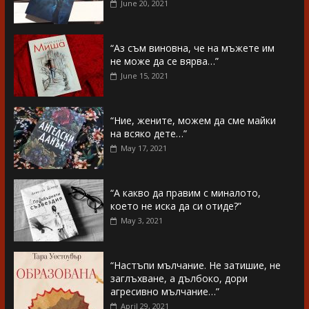
June 20, 2021
“Аз съм виновна, че на мъжете им
не може да се вярва…”
June 15, 2021
“Ние, жените, можем да сме майки
на всяко дете…”
May 17, 2021
“А какво да правим с миналото,
което не иска да си отиде?”
May 3, 2021
“Настъпи мълчание. Не затишие, не
заглъхване, а дълбоко, дори
агресивно мълчание…”
April 29, 2021