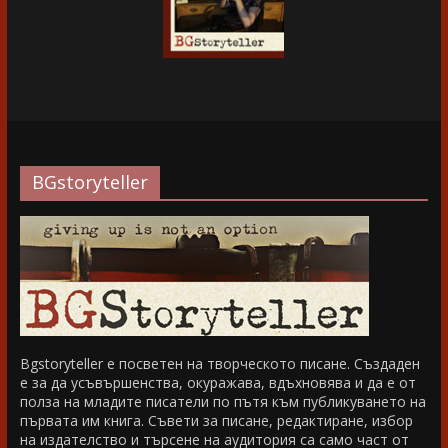
BGstoryteller
Bgstoryteller е посветен на творческото писане. Създаден
е за да усъвършенства, окуражава, вдъхновява и да е от
полза на младите писатели по пътя към публикуването на
първата им книга. Съвети за писане, редактиране, избор
на издателство и търсене на аудитория са само част от