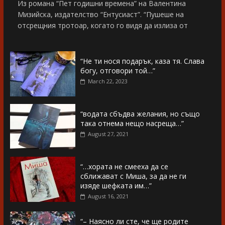
Из романа “Пет годишни времена” на Валентина
Мизийска, издателство “Ентусиаст”. “Пушеше на
отсрещния тротоар, когато го видя да излиза от
“Не ти нося подарък, каза тя. Слава
богу, отговори той…”
March 22, 2023
“водата сбъдва желания, но също
така отнема нещо насреща…”
August 27, 2021
“…хората не смееха да се
сближават с Миша, за да не ги
изяде шефката им…”
August 16, 2021
“– Наясно ли сте, че ще родите