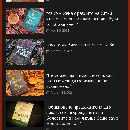
“Аз съм жена с разбито на ситни
късчета сърце и пламнали две бузи
от обръщане…”
April 6, 2021
“Очите ми бяха пълни със стълби.”
March 22, 2021
“Не можеш да я имаш, но я искаш.
Мен можеш да ме имаш, но не
искаш мен…”
March 16, 2021
“Обикновено пращаха жени да я
викат, сякаш уреждането на
болестите в нечия къща беше само
женска работа…”
March 2, 2021