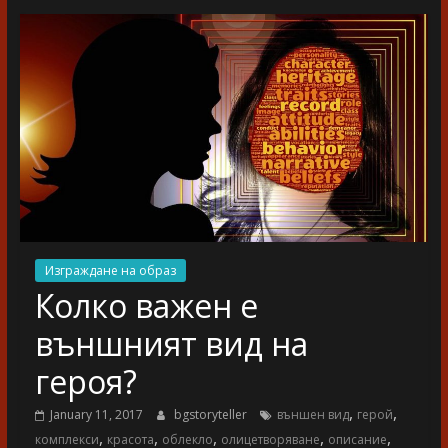
разказ
Изграждане на образ
Колко важен е
външният вид на
героя?
,
,
January 11, 2017
bgstoryteller
външен вид
герой
,
,
,
,
,
комплекси
красота
облекло
олицетворяване
описание