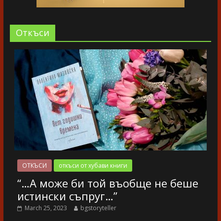
Oткъси
ОТКЪСИ
откъси от хубави книги
“…А може би той въобще не беше
истински съпруг…”
March 25, 2023
bgstoryteller