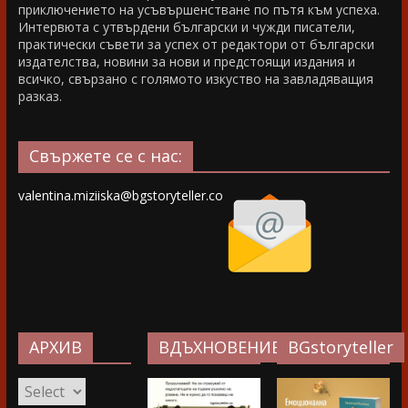
приключението на усъвършенстване по пътя към успеха.
Интервюта с утвърдени български и чужди писатели,
практически съвети за успех от редактори от български
издателства, новини за нови и предстоящи издания и
всичко, свързано с голямото изкуство на завладяващия
разказ.
Свържете се с нас:
valentina.miziiska@bgstoryteller.co
АРХИВ
ВДЪХНОВЕНИЕ…
BGstoryteller
АРХИВ